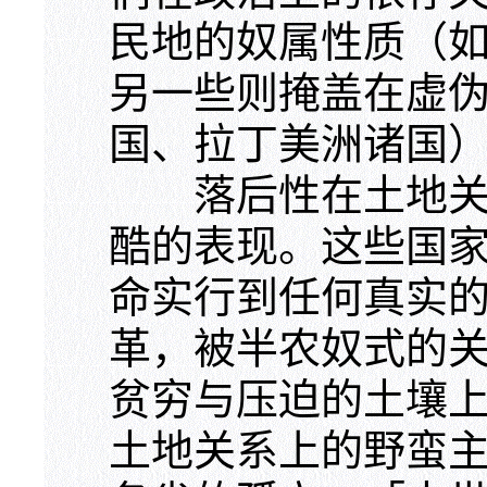
民地的奴属性质（
另一些则掩盖在虚
国、拉丁美洲诸国
落后性在土地关系
酷的表现。这些国
命实行到任何真实
革，被半农奴式的
贫穷与压迫的土壤
土地关系上的野蛮