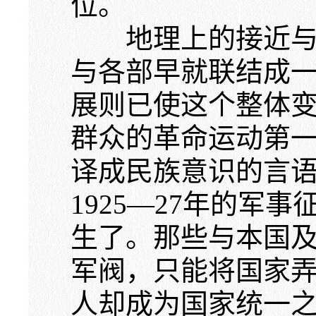
位。
地理上的接近与官
与各部早就联结成
展则已使这个整体
群众的革命运动第
译成民族意识的言
1925—27年的军
生了。那些与本国
军阀，只能将国家
人却成为国家统一