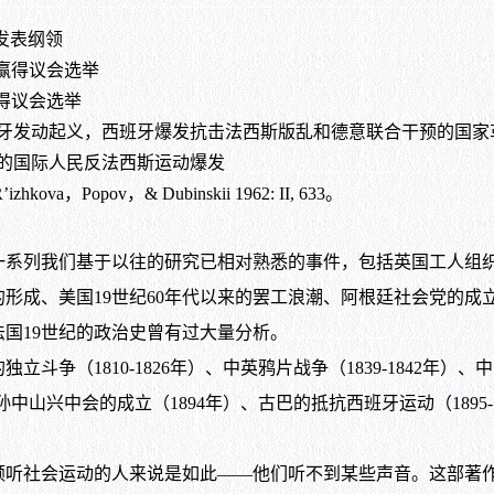
发表纲领
”赢得议会选举
赢得议会选举
牙发动起义，西班牙爆发抗击法西斯版乱和德意联合干预的国家
的国际人民反法西斯运动爆发
kova，Popov，& Dubinskii 1962: II, 633。
我们基于以往的研究已相对熟悉的事件，包括英国工人组织的部分合
的形成、美国19世纪60年代以来的罢工浪潮、阿根廷社会党的成
国19世纪的政治史曾有过大量分析。
1810-1826年）、中英鸦片战争（1839-1842年）、中国
）、孙中山兴中会的成立（1894年）、古巴的抵抗西班牙运动（1895
社会运动的人来说是如此——他们听不到某些声音。这部著作