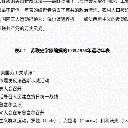
主义性质的美国新政立法——最终批准了（与行会完全不同的）工
（毫不奇怪，年表的编撰者隐去了苏共的政治清洗、农村人口被
以前的国际工人运动描绘为：偶尔遭遇挫折——如法西斯主义的反
苏联共产党的万丈灵光。
表4. 1 苏联史学家编撰的1935-1936年运动年表
“美国劳工关系法”
市爆发反法西斯示威活动
表大会召开
话号召人民建立抗日统一战线
鲁塞尔会议
义大会在布鲁塞尔召开
义群众运动，罗兹（Lodz）、克拉考（Cracow）和利沃夫（L