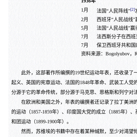
1936年
[2]
1月
法国“人民阵线”
2月
西班牙“人民战线
5月
法国“人民战线”
7月
法西斯分子在西班
7月
保卫西班牙共和国
资料来源：Bogolyubov，R’izh
此外，这部著作所编撰的19世纪运动年表，还收录了一系列
起义、英国的宪章运动、法国的1848年革命、武装工人党
分源于它的革命传统，部分源于马克思、恩格斯和列宁对法
在欧洲和美国之外，年表的编撰者还记录了拉丁美洲的独立斗争（
的运动（1857-1859年）、印度国大党的成立（1885年
和团运动（1899-1900年）。
然而，苏维埃的书籍中存在着某种缄默，至少对渴望倾听