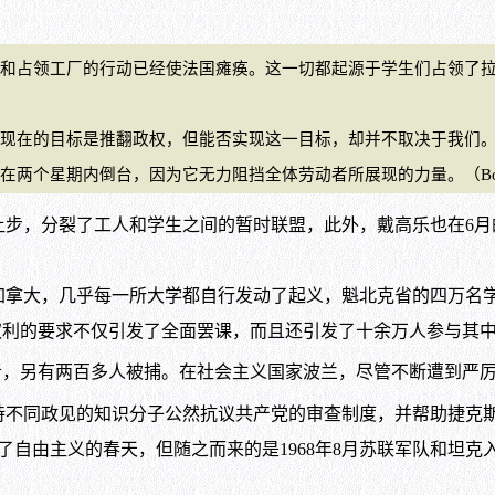
占领工厂的行动已经使法国瘫痪。这一切都起源于学生们占领了
在的目标是推翻政权，但能否实现这一目标，却并不取决于我们。
星期内倒台，因为它无力阻挡全体劳动者所展现的力量。（Bourges 
，分裂了工人和学生之间的暂时联盟，此外，戴高乐也在6月
加拿大，几乎每一所大学都自行发动了起义，魁北克省的四万名
学生们有关公民权利的要求不仅引发了全面罢课，而且还引发了十余万人参
者，另有两百多人被捕。在社会主义国家波兰，尽管不断遭到严
持不同政见的知识分子公然抗议共产党的审查制度，并帮助捷克斯
的捷克运动开启了自由主义的春天，但随之而来的是1968年8月苏联军