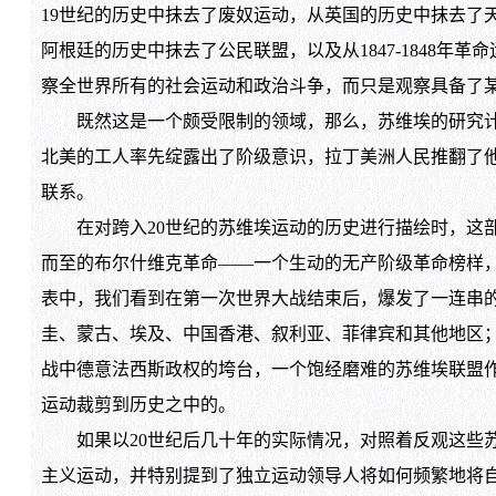
19世纪的历史中抹去了废奴运动，从英国的历史中抹去了
阿根廷的历史中抹去了公民联盟，以及从1847-1848
察全世界所有的社会运动和政治斗争，而只是观察具备了
既然这是一个颇受限制的领域，那么，苏维埃的研究计划是
北美的工人率先绽露出了阶级意识，拉丁美洲人民推翻了
联系。
在对跨入20世纪的苏维埃运动的历史进行描绘时，这部著
而至的布尔什维克革命——一个生动的无产阶级革命榜样，一
表中，我们看到在第一次世界大战结束后，爆发了一连串的
圭、蒙古、埃及、中国香港、叙利亚、菲律宾和其他地区；以
战中德意法西斯政权的垮台，一个饱经磨难的苏维埃联盟作
运动裁剪到历史之中的。
如果以20世纪后几十年的实际情况，对照着反观这些苏维
主义运动，并特别提到了独立运动领导人将如何频繁地将