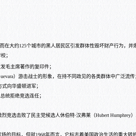
.）遭到暗杀，从而在大约125个城市的黑人居民区引发群体性毁坏财产行为
学校；
散发毛主席著作的复印件；
uevara）游击战士的形象，在持不同政见的各类群体中广泛流传
）的方式向华盛顿进军；
n）总统拒绝竞选连任；
激烈竞选击败了民主党候选人休伯特·汉弗莱（Hubert Humphrey
的目标，但就1968年而言，它标志着美国政治生活的重大转