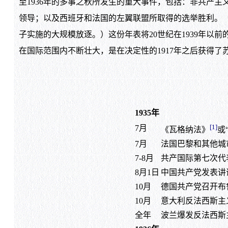
至1936年的多事之秋所发生的重大事件，包括：非共产
领导；以及西班牙和法国的左翼联盟所取得的选举胜利。
子实施的大规模放逐。）这份年表将20世纪在1939年
在国际范围内不断壮大，是在决定性的1917年之后获得了
1935年
[1]
7月
《瓦格纳法》
或
7月
法国巴黎和其他城
7-8月
共产国际第七次代
8月1日
中国共产党发表讲
10月
德国共产党召开布
10月
意大利反法西斯主
全年
波兰爆发反法西斯主