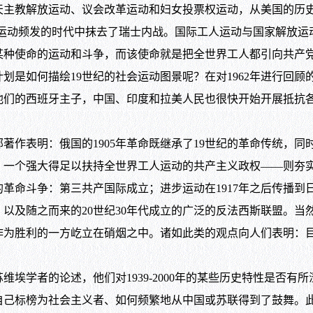
天主教解放运动、议会改革运动和妇女投票权运动，从美国的历
年革命运动频发的时代中抹去了瑞士内战。国际工人运动与国家解
某种使命的运动和斗争，而该使命就是把全世界工人都引向共产
如何描绘19世纪的社会运动图景呢？在对1962年进行回顾
他们的西班牙主子，中国、印度和拉美人民也很快开始开展抵抗
作表明：俄国的1905年革命既继承了19世纪的革命传统，同
个强大得足以扶持全世界工人运动的共产主义政权——则夯实了19
革命斗争：第三共产国际成立；进步运动在1917年之后传播到
及随之而来的20世纪30年代成立的广泛的反法西斯联盟。当然
为胜利的一方屹立在硝烟之中。诸如此类的观点向人们表明：目的
埃学者的论述，他们对1939-2000年的某些历史特性是否有
自己标榜为社会主义者、如何频繁地从中国或苏联得到了鼓舞。