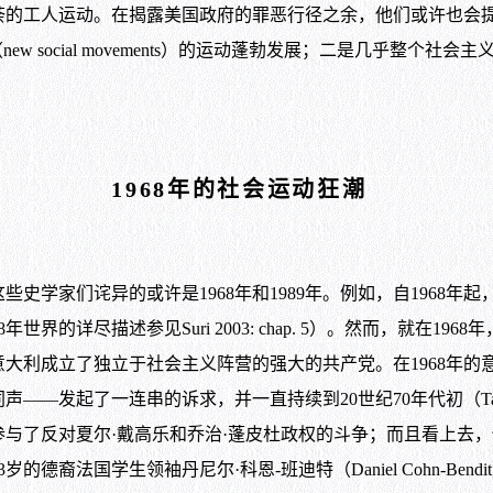
的工人运动。在揭露美国政府的罪恶行径之余，他们或许也会提到
w social movements）的运动蓬勃发展；二是几乎整个
1968年的社会运动狂潮
学家们诧异的或许是1968年和1989年。例如，自1968年
界的详尽描述参见Suri 2003: chap. 5）。然而，就在
大利成立了独立于社会主义阵营的强大的共产党。在1968年的
发起了一连串的诉求，并一直持续到20世纪70年代初（Tarro
反对夏尔·戴高乐和乔治·蓬皮杜政权的斗争；而且看上去，他
德裔法国学生领袖丹尼尔·科恩-班迪特（Daniel Cohn-Bendit