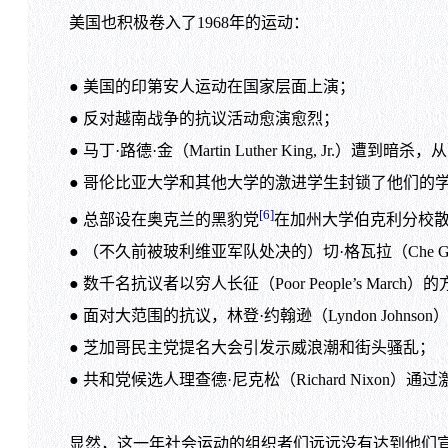
美国也积极卷入了1968年的运动：
● 美国的印第安人运动在国家层面上演；
● 反对越南战争的抗议活动愈演愈烈；
● 马丁·路德·金（Martin Luther King, Jr
● 哥伦比亚大学和其他大学的激进学生封锁了他们的
[6]
● 总部设在奥克兰的黑豹党
在加州大学伯克利分校
● （不久前被玻利维亚军队处决的）切·格瓦拉（Che G
● 数千名抗议者以穷人长征（Poor People’s March
● 面对大范围的抗议，林登·约翰逊（Lyndon Johnso
● 芝加哥民主党提名大会引发示威浪潮和街头骚乱；
● 共和党候选人理查德·尼克松（Richard Nixon）通过
显然，这一年社会运动的组织者们远远没有达到他们宣扬