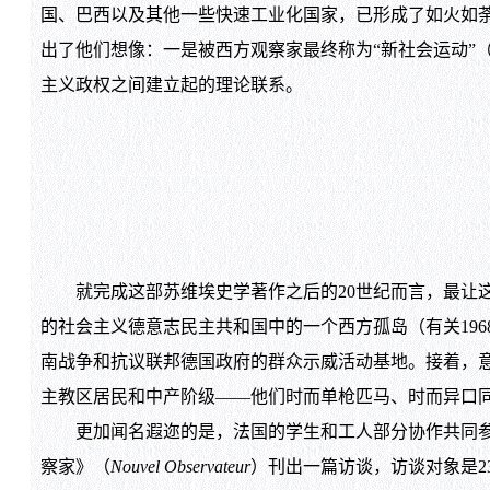
国、巴西以及其他一些快速工业化国家，已形成了如火如荼
出了他们想像：一是被西方观察家最终称为“新社会运动”（ne
主义政权之间建立起的理论联系。
就完成这部苏维埃史学著作之后的20世纪而言，最让这些史
的社会主义德意志民主共和国中的一个西方孤岛（有关1968年世
南战争和抗议联邦德国政府的群众示威活动基地。接着，意
主教区居民和中产阶级——他们时而单枪匹马、时而异口同声——
更加闻名遐迩的是，法国的学生和工人部分协作共同参与了
察家》（
Nouvel Observateur
）刊出一篇访谈，访谈对象是23岁的