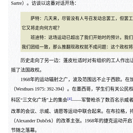
Sartre）。访谈以这番对话开场：
萨特：几天来，尽管没有人号召发动总罢工，但罢工和
它又将走向何方呢？
班迪特：这场运动已超出了我们开始时的预计。我们现
我们团结一致，那么推翻现政权就不成问题：这个政权将在两个
历史走向了另一边：蓬皮杜适时对有组织的工人作出让步
摇了法国政权。
1968年的运动辐射之广，波及范围远不止于西欧。在
（Westhues 1975: 392-394）。在墨西哥，
[4]
科区“三文化广场”上的集会
——军警枪杀了数百名示威
改革的会议、示威、请愿等运动中联合起来。在布拉格，
（Alexander Dubček）的改革主张。1968年
节随之落幕。