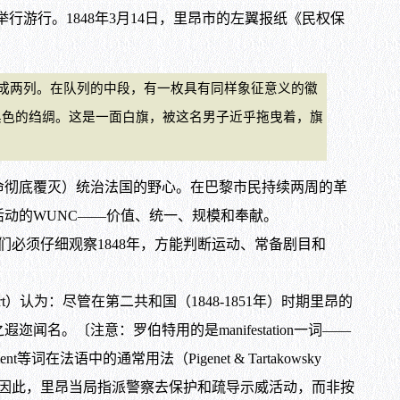
行游行。1848年3月14日，里昂市的左翼报纸《民权保
成两列。在队列的中段，有一枚具有同样象征意义的徽
黑色的绉绸。这是一面白旗，被这名男子近乎拖曳着，旗
命彻底覆灭）统治法国的野心。在巴黎市民持续两周的革
动的WUNC——价值、统一、规模和奉献。
必须仔细观察1848年，方能判断运动、常备剧目和
t）认为：尽管在第二共和国（1848-1851年）时期里昂的
。〔注意：罗伯特用的是manifestation一词——
ent等词在法语中的通常用法（Pigenet & Tartakowsky
的，因此，里昂当局指派警察去保护和疏导示威活动，而非按