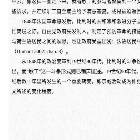
中去。像这样一圈走下来，就有歇工的参与者聚集到一个
些诉求，并连续旷工直至雇主给予满意答复，或是被迫返回
1848年法国革命爆发后，比利时的共和派和激进分子立
忙离境之际，自由党政府先发制人，制定了预防革命的措
与荷兰语居民之间的裂隙，也让政府受益匪浅：法语居民
（Dumont 2002: chap. 3）。
从1848年的政治变革到19世纪90年代，比利时的斗争
出，而“歇工”这一斗争形式则已销声匿迹。19世纪90年代，地方和
纪后数十年里所发生的一个重要转变，即示威活动成为伸张
文所述的变化程度。