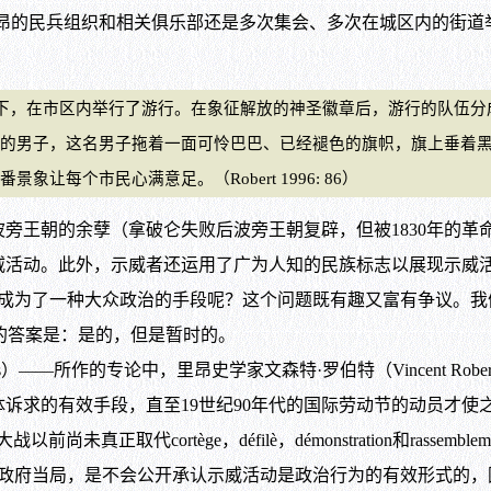
变，里昂的民兵组织和相关俱乐部还是多次集会、多次在城区内的街道举
下，在市区内举行了游行。在象征解放的神圣徽章后，游行的队伍分
的男子，这名男子拖着一面可怜巴巴、已经褪色的旗帜，旗上垂着
每个市民心满意足。（Robert 1996: 86）
王朝的余孽（拿破仑失败后波旁王朝复辟，但被1830年的革
活动。此外，示威者还运用了广为人知的民族标志以展现示威活
成为了一种大众政治的手段呢？这个问题既有趣又富有争议。我们
的答案是：是的，但是暂时的。
—所作的专论中，里昂史学家文森特·罗伯特（Vincent Rober
的有效手段，直至19世纪90年代的国际劳动节的动员才使之遐迩闻名
真正取代cortège，défilè，démonstration和rassemblem
的法国政府当局，是不会公开承认示威活动是政治行为的有效形式