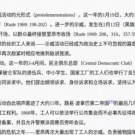
形式（protodemenstrations）。这一年的1月19日
de 1969: 198-202）。进一步的示威，发生在2月12日（
，以群众最终接管里昂市收场（Rude 1969: 208，316，35
里昂的丝织工人来说——示威活动已经成为政治史上不可忽视的篇
声再次趋紧时相应地做到敌进我退。
年的3-4月间，民主俱乐总部（Central Democratic 
、政治俱乐部、拿破仑军队的退伍兵、中小学生、国家工厂的工人们也举
共同诉求中。他们提出纲领诉求、身份诉求和立场诉求，坚持认
[3]
自此销声匿迹了大约15年。路易·波拿巴第二帝国
的最后几
罢工权利。1868年，工人可以依法举行公共集会而不必事先征
府备案，并且允许警察派观察员旁听会议。
的危机之年——里昂再次大量出现了工人的示威。负责植物园车站的