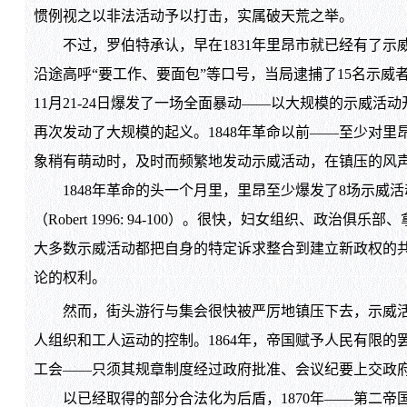
惯例视之以非法活动予以打击，实属破天荒之举。
不过，罗伯特承认，早在1831年里昂市就已经有了示威活动的元
沿途高呼“要工作、要面包”等口号，当局逮捕了15名示威者（Ru
11月21-24日爆发了一场全面暴动——以大规模的示威活动开场
再次发动了大规模的起义。1848年革命以前——至少对
象稍有萌动时，及时而频繁地发动示威活动，在镇压的风
1848年革命的头一个月里，里昂至少爆发了8场示威活动。这一
（Robert 1996: 94-100）。很快，妇女组织
大多数示威活动都把自身的特定诉求整合到建立新政权的
论的权利。
然而，街头游行与集会很快被严厉地镇压下去，示威活动
人组织和工人运动的控制。1864年，帝国赋予人民有限的
工会——只须其规章制度经过政府批准、会议纪要上交政
以已经取得的部分合法化为后盾，1870年——第二帝国