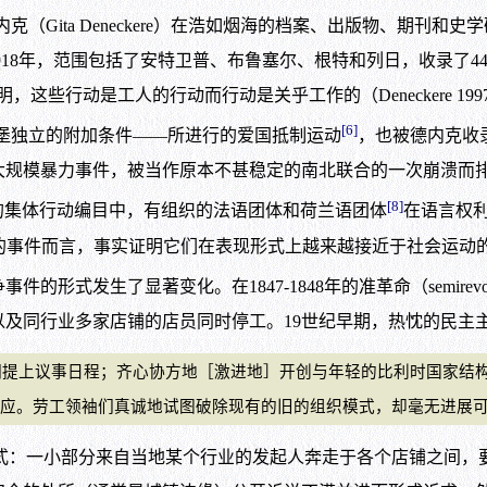
ita Deneckere）在浩如烟海的档案、出版物、期刊和史
从1831年到1918年，范围包括了安特卫普、布鲁塞尔、根特和列日，
些行动是工人的行动而行动是关乎工作的（Deneckere 199
[6]
卢森堡独立的附加条件——所进行的爱国抵制运动
，也被德内克收录到了
模暴力事件，被当作原本不甚稳定的南北联合的一次崩溃而排除在
[8]
的集体行动编目中，有组织的法语团体和荷兰语团体
在语言权
就德内克所选择的事件而言，事实证明它们在表现形式上越来越接近于社会运
式发生了显著变化。在1847-1848年的准革命（semirevolut
及同行业多家店铺的店员同时停工。19世纪早期，热忱的民主
们提上议事日程；齐心协方地［激进地］开创与年轻的比利时国家结
工领袖们真诚地试图破除现有的旧的组织模式，却毫无进展可言。（Dene
一形式：一小部分来自当地某个行业的发起人奔走于各个店铺之间