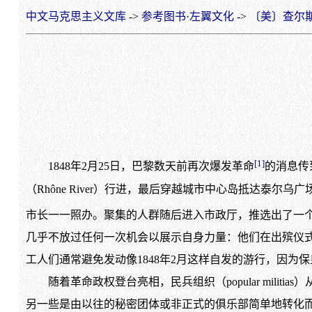
中文马克思主义文库
->
参考图书·左翼文化
->
〔美〕查尔斯·
[1]
1848年2月25日，巴黎数天前再次爆发革命
的消息传
（Rhône River）行进，最后穿越城市中心岛抵达泰尔乌广
市长一一照办。聚集的人群随后进入市政厅，推选出了一个由织
几乎不放过任何一次机会以展示自身力量：他们在出殡仪式中
工人们通常避免发动像1848年2月这样自发的游行，因
随着革命政权登台亮相，民兵组织（popular mili
另一些是由以往的秘密团体或非正式的俱乐部简单地转化