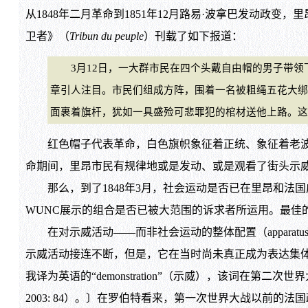
从1848年二月革命到1851年12月路易·波拿巴发动政
卫者》（
Tribun du peuple
）刊载了如下报道：
3月12日，一大群市民在四个头戴自由帽的男子带领
章引人注目。市民们组成方阵，围着一名被粗绳五花大绑
面裹着旗杆，犹如一具盛殓可悲罪犯的棺材送他上路。这番景象让
红色帽子代表革命，白色旗帜象征着正统、象征着老波旁
命期间，里昂市民有规律地或是发动、或是观看了街头示威
那么，到了1848年3月，社会运动是否已在里昂和法国
WUNC展示的组合是否已被大范围的诉求者所运用。最佳
在对示威活动——而非社会运动的整体配置（apparatus）—
示威活动接连不断，但是，它在当时尚未真正成为表达集体诉求
我译为英语的“demonstration”（示威），该词在第二次世界大战以前尚未
2003: 84）。〕在罗伯特看来，第一次世界大战以前