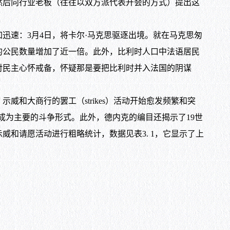
然后向行业老板（往往以双方派代表开会的方式）提出这
迅速：3月4日，将卡尔·马克思驱逐出境。就在马克思匆
的公民数量增加了近一倍。此外，比利时人口中法语居民
对民主心怀戒备，怀疑那是要把比利时并入法国的阴谋
和大商行的罢工（strikes）活动开始愈发频繁和突
kes）开始成为主要的斗争形式。此外，德内克的编目还揭示了19世
和请愿活动进行粗略统计，数据见表3. 1，它显示了上