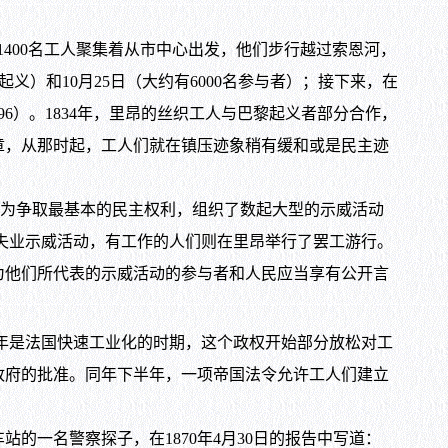
，大约1400名工人聚集着从市中心出发，他们步行越过索恩河，
黑旗起义）和10月25日（大约有6000名参与者）；接下来，在
7-596）。1834年，里昂的丝织工人与巴黎起义者部分合作，
章，从那时起，工人们就在镇压迹象稍有缓和或是民主迹
Club）为争取最基本的民主权利，组织了数起大型的示威活动
行了反失业示威活动，有工作的人们则在里昂举行了罢工游行。
为他们所代表的示威活动的参与者和人民应当享有公开言
年是法国快速工业化的时期，这个政权开始部分放松对工
得政府的批准。同年下半年，一项帝国法令允许工人们建立
一名警察探子，在1870年4月30日的报告中写道：