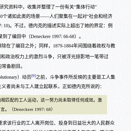
学研究资料中，收集并整理了一份有关“集体行动”
收录了440个诸如此类的场景——人们聚集在一起对“社会和经济
7: 10)。不过，德内克的描述实际上超出了她的界定：例
编目中（Deneckere 1997: 66-68）。
了编目之外；同样，1879-1884年间围绕着政权与教
利和政治权力上的激烈斗争，只被浮光掠影地一笔带过
动的常备剧目。
[9]
ionary）动员
之前，斗争事件所反映的主要是工人集
主义者尚未与工人建立起联系，正如德内克所说的：
构相匹配的工人运动，这一努力尚未取得任何成效。激
ckere 1997: 68）
，要求该行业的工人离开岗位、投身到日益壮大的人民群众