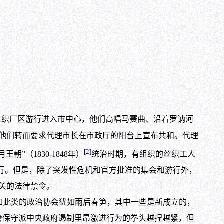
）的丝织厂区游行进入市中心，他们高唱马赛曲、沿着罗讷河
群众所制伏，他们转而要求代理市长在市政厅的阳台上宣布共和。代理
[2]
（1830-1848年）
统治时期，有组织的丝织工人
中游行。但是，除了突发性危机和官方批准的集会和游行外，
相关的法律禁令。
。诸如此类的政治协会犹如雨后春笋，其中一些是新成立的，
管保守派中央政府遏制里昂激进行为的拳头越捏越紧，但