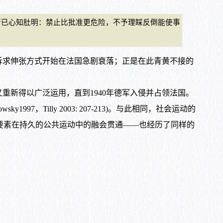
已心知肚明：禁止比批准更危险，不予理睬反倒能使事
诉求伸张方式开始在法国急剧衰落；正是在此青黄不接的
新得以广泛运用，直到1940年德军入侵并占领法国。
ky1997，Tilly 2003: 207-213)。与此相同，社会运动的
要素在持久的公共运动中的融会贯通——也经历了同样的