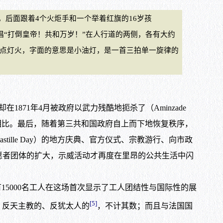
后面跟着4个火炬手和一个举着红旗的16岁孩
唱“打倒皇帝！共和万岁！”在人行道的两侧，各有大约
-169；点灯火，字面的意思是小油灯，是一首三拍单一旋律的
71年4月被政府以武力残酷地扼杀了（Aminzade
与1848年相比。最后，随着第三共和国政府自上而下地恢复秩序，
lle Day）的地方庆典、官方仪式、宗教游行、向市政
志愿者团体的扩大，示威活动才再度在里昂的公共生活中闪
约有15000名工人在这场首次显示了工人团结性与国际性的展
[5]
的、反天主教的、反犹太人的
，不计其数；而且与法国国