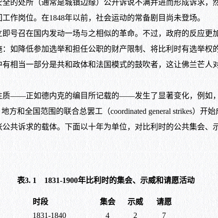
安全的处所（通常是城镇边缘）公开诉说不满并进而形成诉求，
工作岗位。在1848年以前，社会运动的常备剧目尚未登场。
即号召在国内发动一场与之相似的革命。不过，政府的反应更加
施：如降低参加选举和担任公职的财产限制、将比利时有选举权
中有相当一部分是共和政体和法国模式的鼓吹者，这让佛兰芒人
性质——正如德内克的编目所记载的——发生了显著变化，例如，示威
全国范围的联合总罢工（coordinated general stri
公共诉求的载体。下面以十年为单位，对比利时的公共集会、示威
表3. 1 1831-1900年比利时的集会、示威和请愿活动
时段
集会
示威
请愿
1831-1840
4
2
7