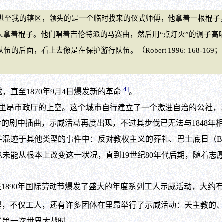
至我的辖区，领头的是一个临时找来的仪式师傅，他拿着一根棍子，
的人拿着棍子。他们唱着吉伦特派的马赛曲，然后用“点灯火”的调子高
伍的后面，看上去像是在保护游行队伍。（Robert 1996: 168
[4]
至1870年9月4日爆发新的革命
。
市政厅的上空。这个城市自行建立了一个激进自治的公社，却在18
1）。作为这场新的革命的剧中插曲，示威活动再度出现，不过其步伐已无法
于其他类型的事件中：反对教权主义的葬礼、巴士底日（Basti
也未能从根本上改变这一状况，直到19世纪80年代后期，随着
），里昂在1890年国际劳动节爆发了盛大的年度系列工人示威活动，大
后的二十年里，不仅工人，还有许多团体在里昂举行了示威活动：天主教
了第一次世界大战时——