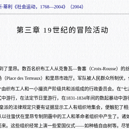
蒂利《社会运动，1768—2004》（2004）
第三章 19世纪的冒险活动
到了里昂。数百名织布工人从克鲁瓦—鲁塞（Croix-Rousse
场（Place des Terreaux）和里昂市政厅。军队被人民
布工人和一小撮资产阶级共和派组成的行政委员会。在“七月王朝”
游行，在法定节日里游行，在1831-1834年间的数起暴动
为保皇派的法律规定只要有证据显示工人有组织地集会，便触犯了
tias）从以往蛰伏在里昂专制阴霾中的工人和革命者组织中产生了
而来。这些组织经常上演一些爱国仪式——如种植自由树等。尽