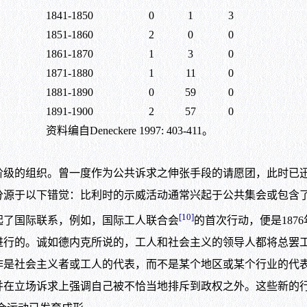
1841-1850
0
1
3
1851-1860
2
0
0
1861-1870
1
3
0
1871-1880
1
11
0
1881-1890
0
59
0
1891-1900
2
57
0
资料编自Deneckere 1997: 403-411。
的组织。曾一度作为公共诉求之伸张手段的请愿团，此时已迅
于以下错觉：比利时的示威活动通常兴起于公共集会或包含了公共集会
[10]
起了国际联系，例如，国际工人联合会
的首次行动，便是187
的。诚如德内克所说的，工人和社会主义的领导人都将总罢工
作是社会主义者或工人的代表，而不是某个地区或某个行业的代
并在立场诉求上强调自己被不恰当地排斥到政权之外。这些新的