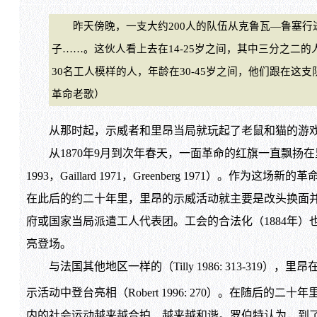
昨天傍晚，一支大约200人的队伍从克鲁瓦—鲁塞行进
子……。这伙人看上去在14-25岁之间，其中三分之二
30名工人模样的人，年龄在30-45岁之间，他们跟在这支队
革命老歌）
从那时起，示威者和里昂当局就玩起了老鼠和猫的游戏，直
从1870年9月到次年春天，一面革命的红旗一直飘扬在里昂
1993，Gaillard 1971，Greenberg 197
在此后的约二十年里，里昂的示威活动就主要是改头换面并混迹
府或国家当局派遣工人代表团。工会的合法化（1884年）
亮登场。
与法国其他地区一样的（Tilly 1986: 313-319
示活动中登台亮相（Robert 1996: 270）。在随
内的社会运动越来越合拍、越来越和谐。罗伯特认为，到