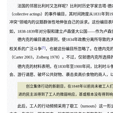
法国的邻居比利时又怎样呢？比利时历史学家吉塔·德内克（G
（collective actings）的事件编目，其时间跨度
冲突”领域内的议题群体性地伸张自己的诉求。这份编目表明，这
如，1838-1839年对分裂和建立卢森堡大公国——作为
德内克的编目遴选原则，使1834年政教分离所导致的大规
[7]
权关系的广泛斗争
，也被这份编目所忽略了。在德内克
（Carter 2003，Zolberg 1978）。不过，仅
德内克的材料表明，在1830年至1900年间，比利时斗争事件的形
会、游行请愿、破坏公共财物、袭击卖高价食物的商人，以
创立集体行动的新剧目，在1848年以前尚未被工人
进的民主派得到了工人的微弱响应，甚或根本没有得到响应。劳
此后，工人的行动频频采用了歇工（turnouts）这