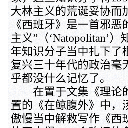
大林主义的荒诞妥协而
《西班牙》是一首邪恶
主义”（‘Natopolit
年知识分子当中扎下了
复兴三十年代的政治毫
乎都没什么记忆了。
在置于文集《理论的
置的《在鲸腹外》中，
傲慢当中解救写作《西班