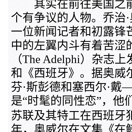
其实在前往美国之前
个有争议的人物。乔治·奥威尔
一位新闻记者和初露锋
中的左翼内斗有着苦涩
（The Adelphi）
和《西班牙》。据奥威
芬·斯彭德和塞西尔·戴—刘易斯
是“时髦的同性恋”，他
苏联及其特工在西班牙
年，奥威尔在文集《在鲸腹中》