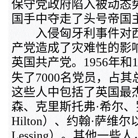
保守党政府陷入被动态
国手中夺走了头号帝国
入侵匈牙利事件对西
产党造成了灾难性的影
英国共产党。1956年和
失了7000名党员，占
这些人中包括了英国最杰
森、克里斯托弗·希尔、罗
Hilton）、约翰·萨维尔
Lessing）。其他一