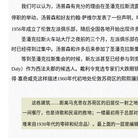
我们可以认为，汤普森有充分的理由在圣潘克拉斯流露出
停职的举动，汤普森和好友约翰·萨维尔发表了一份声明，
1956年成立了伦敦左派俱乐部，随后全国各地开始出现
圣潘克拉斯火车站大厅之夜前的三个月，左派俱乐部在一
时已经得到过集中。汤普森和许多后来参加了圣潘克拉斯集会
等到圣潘克拉斯集会的时候，新左派甚至已经参与到竞选活动
Daly）作为西法夫郡的候选人。戴利令竞选专家们大跌眼
得·塞奇威克这样描述1960年代初地处伦敦苏荷区的熙熙
这栋建筑……距离马克思在苏荷区的旧居仅一射之地，
一间餐厅，也是诗歌和民谣的胜地；一楼最初用于总部对
堆来自1930年代的零碎和纪念品）。最上面的一层是编