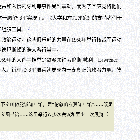
谴责和入侵匈牙利等事件受到震动。而为了回应党将他们
这一愿望似乎实现了。《大学和左派评论》的支持者们于
[7]
和组织工具。
治运动。这些俱乐部的力量在1958年举行核裁军运动
奥尔德玛斯顿的浩大游行当中。
大选中推举少数派领袖劳伦斯·戴利（Lawrence
候选人。新左派似乎眼看就要成为一支真正的政治力量。彼
室叫做党派咖啡馆，是“伦敦的左翼咖啡馆”……既是
主义图书馆……这里举行过多次会议和至少一次展览（一