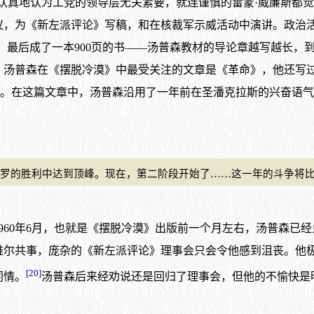
认真地认为工党的领导层无关紧要，就连谨慎的雷蒙·威廉斯都觉
议，为《新左派评论》写稿，和在核裁军示威活动中演讲。政治
成了一本900页的书——汤普森教材的导论章越写越长，到最后
。汤普森在《摆脱冷漠》中最受关注的文章是《革命》，他还写
 Ears and Run！’）。在这篇文章中，汤普森沿用了一年前在圣潘克拉
的胜利中达到顶峰。现在，第二阶段开始了……这一年的斗争将比我
60年6月，也就是《摆脱冷漠》出版前一个月左右，汤普森已经
维尔共事，庞杂的《新左派评论》理事会只会令他感到沮丧。他极
[20]
同情。
汤普森后来经劝说还是回归了理事会，但他的不愉快是明摆着的