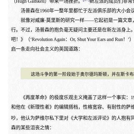
（Hugh Gaitskell）带来一场挫折。
新左派的成员们非常
汤普森在1960年一整年里都忙于左派俱乐部的大小会
就像对威廉·莫里斯的研究一样——它起初是一篇文章，最后
行。不过，汤普森的抱负毫无疑问主要还是在新左派身上
吧！》（‘Revolution Again：Or, Shut Your
启一条走向社会主义的英国道路：
这场斗争的第一阶段始于奥尔德玛斯顿，并在斯卡布罗
《再度革命》的极度乐观主义掩盖了这样一个事实：19
和他在《新理性者》的编辑搭档，性格宽容、有耐性的萨
吵，他认为萨维尔私下里对《大学和左派评论》的人抱有
森的某些沮丧之情：