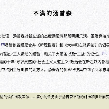
不满的汤普森
言壮语，汤普森对新左派的态度远没有那般明朗乐观。圣潘克拉
[9]
。
尽管他曾经是合并《新理性者》和《大学和左派评论》的倡
[10]
们缺少工人运动的经验，和关于大萧条以及“二战”的记忆。
的十年”寻求灵感的“社会主义人道主义”政治会在新左派内部被
中占据主导地位的北方人。汤普森的忧虑很快集中到了新杂志年
的信件围攻霍尔……霍尔的任务由于汤普森不断的施压和批评而变