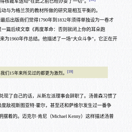
得核裁军运动“在此之前已经办妥了一切”。
活动与为格兰茨的教材所做的研究是相互平衡的。
出版商们觉得1790年到1832年须得单独设为一卷才
过一篇后续文章《再度革命：否则就闭上你的耳朵跑
斯的兴奋语气来为1960年作总结。他描述了一场“大众斗争”，它正在开
[19]
们15年来所见过的都更为激烈。
兑现了自己的话，从新左派理事会辞职了。汤普森习惯了
度敌视斯图亚特·霍尔，甚至还和萨维尔发生过一番争
。迈克尔·肯尼（Michael Kenny）这样描述汤普