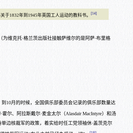
[14]
832年到1945年英国工人运动的教科书。
为维克托·格兰茨出版社接触萨维尔的是阿萨·布里格
到10月的时候，全国俱乐部委员会记录的俱乐部数量达
斯戴尔·麦金太尔（Alasdair MacIntyre）和汤
持单边核裁军的政策，着实给时任工党领袖休·盖茨克尔
[18]