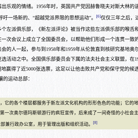
乐观的情绪。1956年时，英国共产党因赫鲁晓夫对斯大林的
[6]
呼吁一场新的、“超越党派界限的思想运动”。
仅仅三年之后，
许多个左派俱乐部，《新左派评论》被当作这些左派俱乐部的喉舌
次会议上成立了全国委员会，以帮助他们形成一个连贯一致的政
的人一起，参与到1958年和1959年从伦敦直到核研究基地
之中。全国俱乐部委员会下属的法夫社会主义联盟，在1959年的
镜地赢得了近5000张选票，这足以让他击败共产党和保守党的
攘攘的运动总部：
它的各个楼层都服务于新左派文化机构的形形色色的功能；它的地下
第一次奥尔德玛斯顿游行的疯狂宣传，后来成了一间奇怪的小社会
[8]
辑部兼行政办公室，用于管理出版和组织活动。