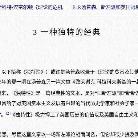
科特·汉密尔顿《理论的危机——E. P.汤普森、新左派和英国战
3 一种独特的经典
the English’，以下简称《独特性》）或许是汤普森收录于《理论的
在汤普森另一篇文章《致莱谢克·科拉科夫斯基的一封公开信》（‘An Ope
来，《独特性》是一篇经典性的文本，是对“旧新左派”和“新新
给了对英国资本主义发展有兴趣的当代历史学家和社会学家一
[2]
”。
《独特性》极力捍卫了英国历史的价值以及英国自由主义
。尽管这篇文章以一场新左派论战而闻名，但它却很少提及新