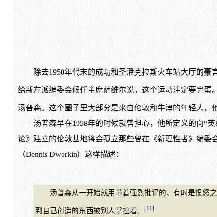
除去1950年代末的成功和圣潘克拉斯火车站大厅的豪
给新左派编委会候任主席萨维尔说，这个运动注定要完蛋
汤普森。这个圈子里大部分是来自伦敦和牛津的年轻人，他
汤普森早在1958年的时候就曾担心，他所定义的向“英雄
论》建立的伦敦基地将会孤立那些曾在《新理性者》编委会
（Dennis Dworkin）这样描述：
汤普森从一开始就用带着强烈批评的、有时是愤怒之情
[11]
到自己创造的东西被别人掌控着。