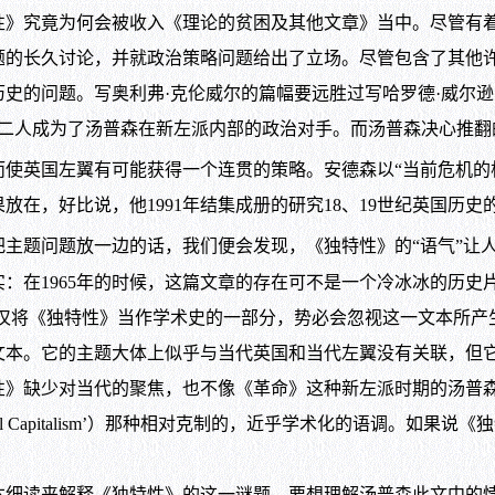
性》究竟为何会被收入《理论的贫困及其他文章》当中。尽管有着
题的长久讨论，并就政治策略问题给出了立场。尽管包含了其他
问题。写奥利弗·克伦威尔的篇幅要远胜过写哈罗德·威尔逊的。
列观点，他们二人成为了汤普森在新左派内部的政治对手。而汤普森决心
使英国左翼有可能获得一个连贯的策略。安德森以“当前危机的
说，他1991年结集成册的研究18、19世纪英国历史的学术文集
题问题放一边的话，我们便会发现，《独特性》的“语气”让人回想
：在1965年的时候，这篇文章的存在可不是一个冷冰冰的历史
仅仅将《独特性》当作学术史的一部分，势必会忽视这一文本所产
。它的主题大体上似乎与当代英国和当代左翼没有关联，但它
性》缺少对当代的聚焦，也不像《革命》这种新左派时期的汤普
nd Industrial Capitalism’）那种相对克制的，近乎学术化
读来解释《独特性》的这一谜题。要想理解汤普森此文中的悖论