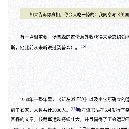
如果告诉你真相，你会大吃一惊的：我同意写《英国工人
有一点很重要，汤普森的这份意外收获得来全靠约翰·萨
[15]
斯，他此前从未听说过汤普森）。
1960年一整年里，《新左派评论》以及由它所确立的运
[16]
到了45家，人数共计3000人。
新左派书局在6月发行了杂志
普森的文章。核裁军运动持续壮大，并且赢得了工会运动不
[17]