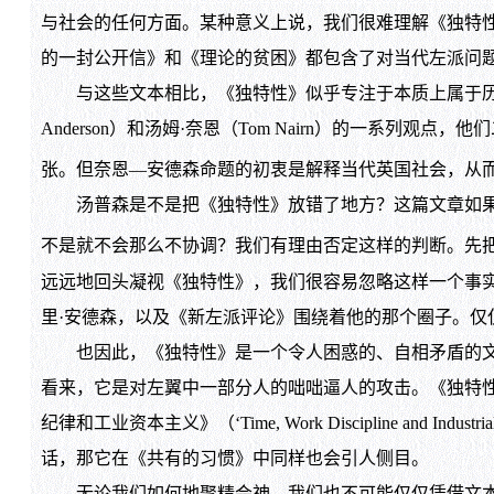
与社会的任何方面。某种意义上说，我们很难理解《独特
的一封公开信》和《理论的贫困》都包含了对当代左派问
与这些文本相比，《独特性》似乎专注于本质上属于历史的
Anderson）和汤姆·奈恩（Tom Nairn）的一系
张。但奈恩—安德森命题的初衷是解释当代英国社会，从而
汤普森是不是把《独特性》放错了地方？这篇文章如果放在，好比
不是就不会那么不协调？我们有理由否定这样的判断。先把主
远远地回头凝视《独特性》，我们很容易忽略这样一个事实
里·安德森，以及《新左派评论》围绕着他的那个圈子。
也因此，《独特性》是一个令人困惑的、自相矛盾的文本
看来，它是对左翼中一部分人的咄咄逼人的攻击。《独特
纪律和工业资本主义》（‘Time, Work Discipline a
话，那它在《共有的习惯》中同样也会引人侧目。
无论我们如何地聚精会神，我们也不可能仅仅凭借文本细