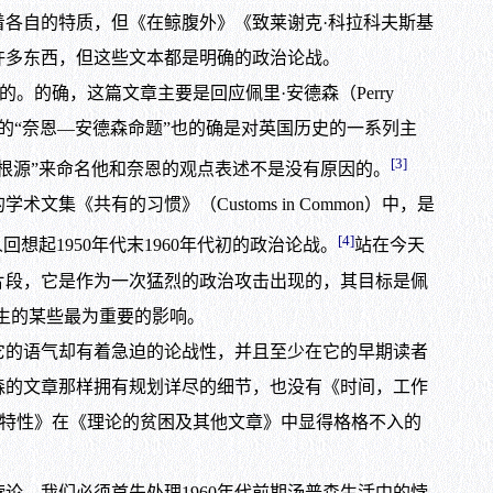
各自的特质，但《在鲸腹外》《致莱谢克·科拉科夫斯基
许多东西，但这些文本都是明确的政治论战。
的确，这篇文章主要是回应佩里·安德森（Perry
推翻的“奈恩—安德森命题”也的确是对英国历史的一系列主
[3]
根源”来命名他和奈恩的观点表述不是没有原因的。
《共有的习惯》（Customs in Common）中，是
[4]
起1950年代末1960年代初的政治论战。
站在今天
片段，它是作为一次猛烈的政治攻击出现的，其目标是佩
生的某些最为重要的影响。
的语气却有着急迫的论战性，并且至少在它的早期读者
森的文章那样拥有规划详尽的细节，也没有《时间，工作
的语调。如果说《独特性》在《理论的贫困及其他文章》中显得格格不入的
，我们必须首先处理1960年代前期汤普森生活中的悖