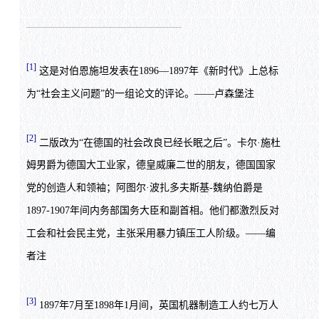
[1]
这是对伯恩施坦发表在1896—1897年《新时代》上总标
为“社会主义问题”的一组论文的评论。——卢森堡注
[2]
二版改为“在德国的社会改良已经长眠之后”。卡尔·施杜
姆男爵为德国大工业家，德皇威廉二世的朋友，德国国家
党的创造人和领袖；阿图尔·波扎多夫斯基-魏纳伯爵是
1897-1907年间内务部国务大臣和副首相。他们都激烈反对
工会和社会民主党，主张采用暴力镇压工人阶级。——编
者注
[3]
1897年7月至1898年1月间，英国机器制造工人约七万人