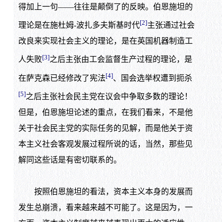
得加上一句——往往是颠倒了的反映。伯恩施坦的
[2]
理论是在施杜姆-波扎多夫斯基时代
主张通过社会
改良来实现社会主义的理论，是在英国机器制造工
[3]
人失败
之后主张由工会监督生产过程的理论，是
[4]
在萨克森已经修改了宪法
、国会选举权遭到扼杀
[5]
之后主张社会民主党在议会中争取多数的理论！
但是，伯恩施坦论述的重点，在我们看来，不是他
关于社会民主党的实际任务的见解，而是他关于资
本主义社会客观发展过程所说的话，当然，那些见
解同这些话是有密切联系的。
按照伯恩施坦的看法，资本主义本身的发展而
发生总崩溃，看来越来越不可能了。这是因为，一