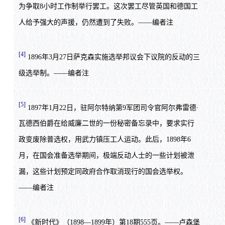
为争取8小时工作制举行罢工。这次罢工尽管英国和德国工
人给予强大的声援，仍然遭到了失败。——编者注
[4]
1896年3月27日萨克森实施选举邦议会下议院的反动的三
级选举制。——编者注
[5]
1897年1月22日，驻阿尔特纳第9军团司令官阿尔弗雷德·
瓦德西伯爵在给威廉二世的一份秘密备忘录中，要求实行
政变废除普选权，用武力镇压工人运动。此后，1898年6
月，在国会准备选举期间，极端反动人士的一些计划被泄
漏，这些计划预定同政府合作取消现行的国会选举权。
——编者注
[6]
《新时代》（1898—1899年）第18期555页。——卢森堡