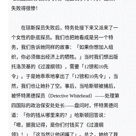
失败得很惨！
在琼斯探员失败后，特务处接下来又派来了一
个女性的卧底探员。我们也把她看成是另一个特
务，我们告诉她同样的故事：「如果你想加入组
织，你必须做出经济上的牺牲。」当时我们想出版
托洛茨基的《过渡纲领》，需要「12镑和10先
令」。于是她乖乖地拿出了「12镑和10先令」，当
然，我们也让她扑了空。事后，当哈斯顿被捕后，
被怀特黑德探员（Detective Whitehead）——处理第
四国际的政治保安处处长——盘问时，怀特黑德问
道：「你的钱从哪里来的？」哈斯顿回答说：
「嗯，据我记得，是你们付钱买了《过渡纲
领》！」「这当然让他闭嘴了」。总之，她给了我