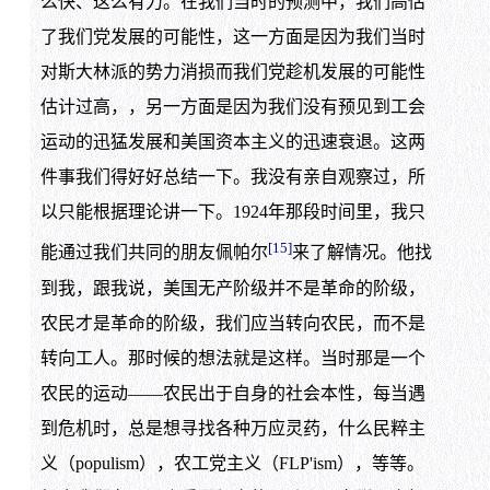
么快、这么有力。在我们当时的预测中，我们高估
了我们党发展的可能性，这一方面是因为我们当时
对斯大林派的势力消损而我们党趁机发展的可能性
估计过高，，另一方面是因为我们没有预见到工会
运动的迅猛发展和美国资本主义的迅速衰退。这两
件事我们得好好总结一下。我没有亲自观察过，所
以只能根据理论讲一下。1924年那段时间里，我只
[15]
能通过我们共同的朋友佩帕尔
来了解情况。他找
到我，跟我说，美国无产阶级并不是革命的阶级，
农民才是革命的阶级，我们应当转向农民，而不是
转向工人。那时候的想法就是这样。当时那是一个
农民的运动——农民出于自身的社会本性，每当遇
到危机时，总是想寻找各种万应灵药，什么民粹主
义（populism），农工党主义（FLP'ism），等等。