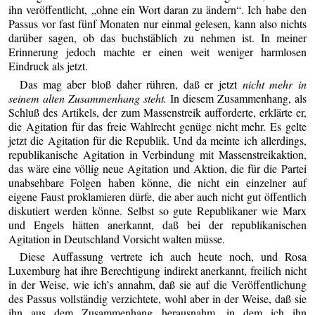
ihn veröffentlicht, „ohne ein Wort daran zu ändern“. Ich habe den
Passus vor fast fünf Monaten nur einmal gelesen, kann also nichts
darüber sagen, ob das buchstäblich zu nehmen ist. In meiner
Erinnerung jedoch machte er einen weit weniger harmlosen
Eindruck als jetzt.
Das mag aber bloß daher rühren, daß er jetzt
nicht mehr in
seinem alten Zusammenhang steht.
In diesem Zusammenhang, als
Schluß des Artikels, der zum Massenstreik aufforderte, erklärte er,
die Agitation für das freie Wahlrecht genüge nicht mehr. Es gelte
jetzt die Agitation für die Republik. Und da meinte ich allerdings,
republikanische Agitation in Verbindung mit Massenstreikaktion,
das wäre eine völlig neue Agitation und Aktion, die für die Partei
unabsehbare Folgen haben könne, die nicht ein einzelner auf
eigene Faust proklamieren dürfe, die aber auch nicht gut öffentlich
diskutiert werden könne. Selbst so gute Republikaner wie Marx
und Engels hätten anerkannt, daß bei der republikanischen
Agitation in Deutschland Vorsicht walten müsse.
Diese Auffassung vertrete ich auch heute noch, und Rosa
Luxemburg hat ihre Berechtigung indirekt anerkannt, freilich nicht
in der Weise, wie ich’s annahm, daß sie auf die Veröffentlichung
des Passus vollständig verzichtete, wohl aber in der Weise, daß sie
ihn aus dem Zusammenhang herausnahm, in dem ich ihn