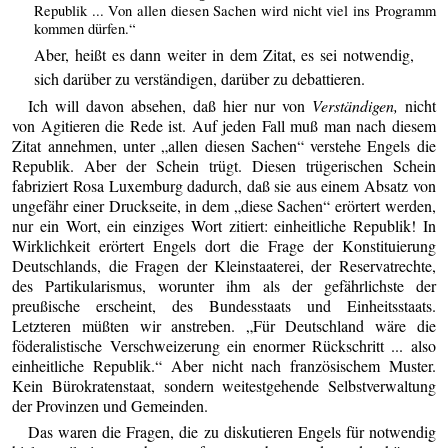
Republik ... Von allen diesen Sachen wird nicht viel ins Programm
kommen dürfen.“
Aber, heißt es dann weiter in dem Zitat, es sei notwendig,
sich darüber zu verständigen, darüber zu debattieren.
Ich will davon absehen, daß hier nur von
Verständigen,
nicht
von Agitieren die Rede ist. Auf jeden Fall muß man nach diesem
Zitat annehmen, unter „allen diesen Sachen“ verstehe Engels die
Republik. Aber der Schein trügt. Diesen trügerischen Schein
fabriziert Rosa Luxemburg dadurch, daß sie aus einem Absatz von
ungefähr einer Druckseite, in dem „diese Sachen“ erörtert werden,
nur ein Wort, ein einziges Wort zitiert: einheitliche Republik! In
Wirklichkeit erörtert Engels dort die Frage der Konstituierung
Deutschlands, die Fragen der Kleinstaaterei, der Reservatrechte,
des Partikularismus, worunter ihm als der gefährlichste der
preußische erscheint, des Bundesstaats und Einheitsstaats.
Letzteren müßten wir anstreben. „Für Deutschland wäre die
föderalistische Verschweizerung ein enormer Rückschritt ... also
einheitliche Republik.“ Aber nicht nach französischem Muster.
Kein Bürokratenstaat, sondern weitestgehende Selbstverwaltung
der Provinzen und Gemeinden.
Das waren die Fragen, die zu diskutieren Engels für notwendig