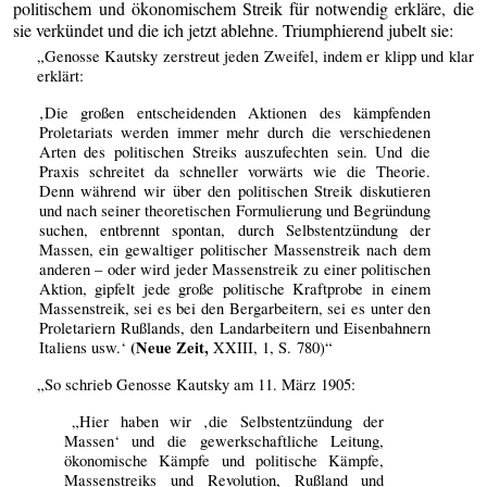
politischem und ökonomischem Streik für notwendig erkläre, die
sie verkündet und die ich jetzt ablehne. Triumphierend jubelt sie:
„Genosse Kautsky zerstreut jeden Zweifel, indem er klipp und klar
erklärt:
‚Die großen entscheidenden Aktionen des kämpfenden
Proletariats werden immer mehr durch die verschiedenen
Arten des politischen Streiks auszufechten sein. Und die
Praxis schreitet da schneller vorwärts wie die Theorie.
Denn während wir über den politischen Streik diskutieren
und nach seiner theoretischen Formulierung und Begründung
suchen, entbrennt spontan, durch Selbstentzündung der
Massen, ein gewaltiger politischer Massenstreik nach dem
anderen – oder wird jeder Massenstreik zu einer politischen
Aktion, gipfelt jede große politische Kraftprobe in einem
Massenstreik, sei es bei den Bergarbeitern, sei es unter den
Proletariern Rußlands, den Landarbeitern und Eisenbahnern
(Neue Zeit,
Italiens usw.‘
XXIII, 1, S. 780)“
„So schrieb Genosse Kautsky am 11. März 1905:
„Hier haben wir ‚die Selbstentzündung der
Massen‘ und die gewerkschaftliche Leitung,
ökonomische Kämpfe und politische Kämpfe,
Massenstreiks und Revolution, Rußland und