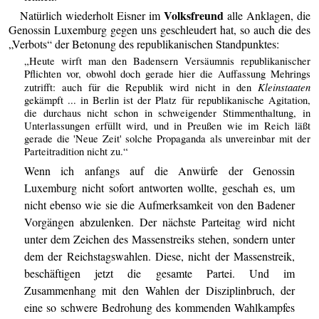
Volksfreund
Natürlich wiederholt Eisner im
alle Anklagen, die
Genossin Luxemburg gegen uns geschleudert hat, so auch die des
„Verbots“ der Betonung des republikanischen Standpunktes:
„Heute wirft man den Badensern Versäumnis republikanischer
Pflichten vor, obwohl doch gerade hier die Auffassung Mehrings
Kleinstaaten
zutrifft: auch für die Republik wird nicht in den
gekämpft ... in Berlin ist der Platz für republikanische Agitation,
die durchaus nicht schon in schweigender Stimmenthaltung, in
Unterlassungen erfüllt wird, und in Preußen wie im Reich läßt
gerade die 'Neue Zeit' solche Propaganda als unvereinbar mit der
Parteitradition nicht zu.“
Wenn ich anfangs auf die Anwürfe der Genossin
Luxemburg nicht sofort antworten wollte, geschah es, um
nicht ebenso wie sie die Aufmerksamkeit von den Badener
Vorgängen abzulenken. Der nächste Parteitag wird nicht
unter dem Zeichen des Massenstreiks stehen, sondern unter
dem der Reichstagswahlen. Diese, nicht der Massenstreik,
beschäftigen jetzt die gesamte Partei. Und im
Zusammenhang mit den Wahlen der Disziplinbruch, der
eine so schwere Bedrohung des kommenden Wahlkampfes