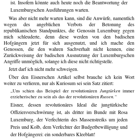
ist. Insofern könnte auch heute noch die Beantwortung der
Luxemburgschen Ausführungen warten.
Was aber nicht mehr warten kann, sind die Anwürfe, namentlich
wegen des angeblichen Verbots der Betonung des
republikanischen Standpunktes, die Genossin Luxemburg gegen
mich schleuderte, denn diese werden von den badischen
Hofgängern jetzt für sich ausgenutzt, und ich mache den
Genossen, die den wahren Sachverhalt nicht kennen, eine
Zurückweisung der badischen Ausnutzung der Luxemburgschen
Angriffe unmöglich, solange ich diese nicht richtigstelle.
Jetzt darf ich nicht mehr schweigen.
Über den Eisnerschen Artikel selbst brauche ich kein Wort
weiter zu verlieren, nur als Kuriosum sei sein Satz zitiert:
Jungtürken
„Uns schien das Beispiel der revolutionären
immer
Russen.“
erzieherischer zu sein als das der revolutionären
Eisner, dessen revolutionäres Ideal die jungtürkische
Offiziersverschwörung ist, als dritter im Bunde mit Rosa
Luxemburg, der Verfechterin des Massenstreiks um jeden
Preis und Kolb, dem Verfechter der Budgetbewilligung und
der Hofgängerei: ein sonderbares Kleeblatt!