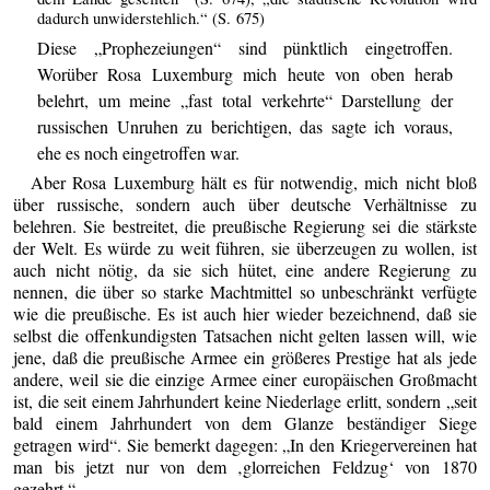
dadurch unwiderstehlich.“ (S. 675)
Diese „Prophezeiungen“ sind pünktlich eingetroffen.
Worüber Rosa Luxemburg mich heute von oben herab
belehrt, um meine „fast total verkehrte“ Darstellung der
russischen Unruhen zu berichtigen, das sagte ich voraus,
ehe es noch eingetroffen war.
Aber Rosa Luxemburg hält es für notwendig, mich nicht bloß
über russische, sondern auch über deutsche Verhältnisse zu
belehren. Sie bestreitet, die preußische Regierung sei die stärkste
der Welt. Es würde zu weit führen, sie überzeugen zu wollen, ist
auch nicht nötig, da sie sich hütet, eine andere Regierung zu
nennen, die über so starke Machtmittel so unbeschränkt verfügte
wie die preußische. Es ist auch hier wieder bezeichnend, daß sie
selbst die offenkundigsten Tatsachen nicht gelten lassen will, wie
jene, daß die preußische Armee ein größeres Prestige hat als jede
andere, weil sie die einzige Armee einer europäischen Großmacht
ist, die seit einem Jahrhundert keine Niederlage erlitt, sondern „seit
bald einem Jahrhundert von dem Glanze beständiger Siege
getragen wird“. Sie bemerkt dagegen: „In den Kriegervereinen hat
man bis jetzt nur von dem ‚glorreichen Feldzug‘ von 1870
gezehrt.“