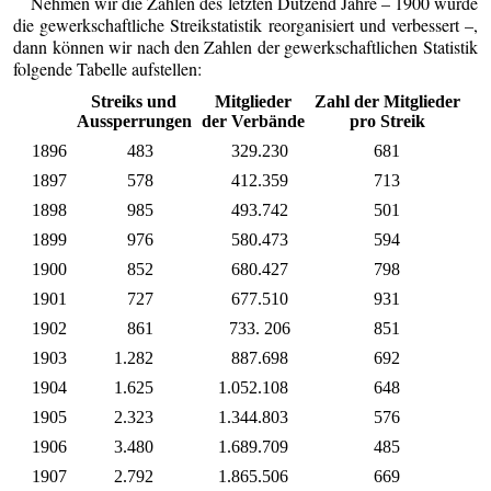
Nehmen wir die Zahlen des letzten Dutzend Jahre – 1900 wurde
die gewerkschaftliche Streikstatistik reorganisiert und verbessert –,
dann können wir nach den Zahlen der gewerkschaftlichen Statistik
folgende Tabelle aufstellen:
Streiks und
Mitglieder
Zahl der Mitglieder
Aussperrungen
der Verbände
pro Streik
1896
483
329.230
681
1897
578
412.359
713
1898
985
493.742
501
1899
976
580.473
594
1900
852
680.427
798
1901
727
677.510
931
1902
861
733. 206
851
1903
1.282
887.698
692
1904
1.625
1.052.108
648
1905
2.323
1.344.803
576
1906
3.480
1.689.709
485
1907
2.792
1.865.506
669