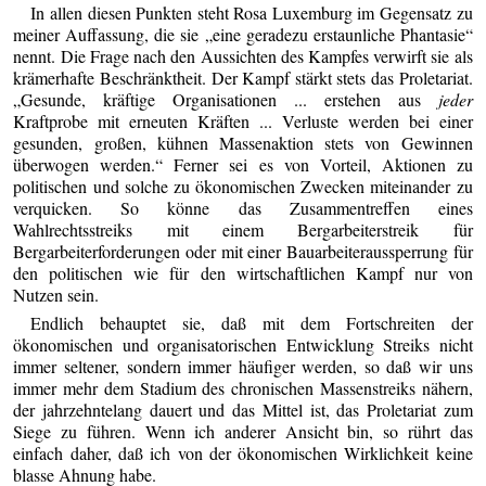
In allen diesen Punkten steht Rosa Luxemburg im Gegensatz zu
meiner Auffassung, die sie „eine geradezu erstaunliche Phantasie“
nennt. Die Frage nach den Aussichten des Kampfes verwirft sie als
krämerhafte Beschränktheit. Der Kampf stärkt stets das Proletariat.
„Gesunde, kräftige Organisationen ... erstehen aus
jeder
Kraftprobe mit erneuten Kräften ... Verluste werden bei einer
gesunden, großen, kühnen Massenaktion stets von Gewinnen
überwogen werden.“ Ferner sei es von Vorteil, Aktionen zu
politischen und solche zu ökonomischen Zwecken miteinander zu
verquicken. So könne das Zusammentreffen eines
Wahlrechtsstreiks mit einem Bergarbeiterstreik für
Bergarbeiterforderungen oder mit einer Bauarbeiteraussperrung für
den politischen wie für den wirtschaftlichen Kampf nur von
Nutzen sein.
Endlich behauptet sie, daß mit dem Fortschreiten der
ökonomischen und organisatorischen Entwicklung Streiks nicht
immer seltener, sondern immer häufiger werden, so daß wir uns
immer mehr dem Stadium des chronischen Massenstreiks nähern,
der jahrzehntelang dauert und das Mittel ist, das Proletariat zum
Siege zu führen. Wenn ich anderer Ansicht bin, so rührt das
einfach daher, daß ich von der ökonomischen Wirklichkeit keine
blasse Ahnung habe.