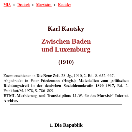
MIA
>
Deutsch
>
Marxisten
>
Kautsky
Karl Kautsky
Zwischen Baden
und Luxemburg
(1910)
Die Neue Zeit
Zuerst erschienen in
, 28. Jg., 1910, 2. Bd., S. 652–667.
Materialien zum politischen
Abgedruckt in Peter Friedemann (Hrsgb.):
Richtungsstreit in der deutschen Sozialdemokratie 1890–1917,
Bd. 2,
Frankfurt/M. 1978, S. 786–809.
HTML-Markierung und Transkription:
Marxists’ Internet
J.L.W. für das
Archive.
1. Die Republik