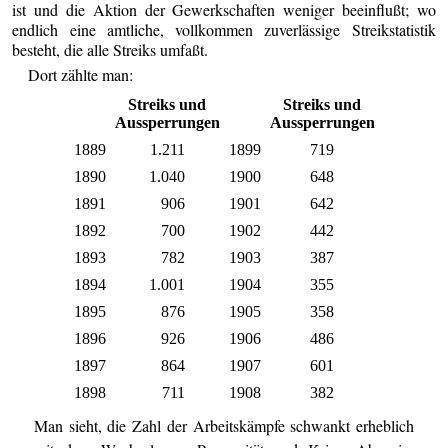
ist und die Aktion der Gewerkschaften weniger beeinflußt; wo
endlich eine amtliche, vollkommen zuverlässige Streikstatistik
besteht, die alle Streiks umfaßt.
Dort zählte man:
Streiks und
Streiks und
Aussperrungen
Aussperrungen
1889
1.211
1899
719
1890
1.040
1900
648
1891
906
1901
642
1892
700
1902
442
1893
782
1903
387
1894
1.001
1904
355
1895
876
1905
358
1896
926
1906
486
1897
864
1907
601
1898
711
1908
382
Man sieht, die Zahl der Arbeitskämpfe schwankt erheblich