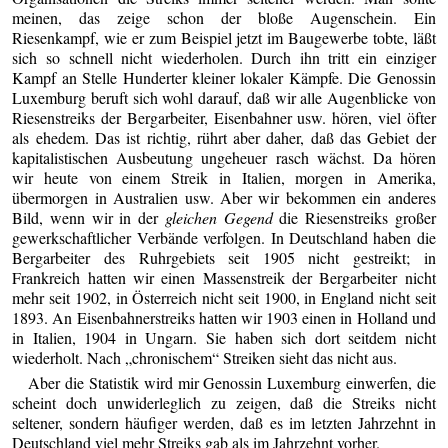
meinen, das zeige schon der bloße Augenschein. Ein
Riesenkampf, wie er zum Beispiel jetzt im Baugewerbe tobte, läßt
sich so schnell nicht wiederholen. Durch ihn tritt ein einziger
Kampf an Stelle Hunderter kleiner lokaler Kämpfe. Die Genossin
Luxemburg beruft sich wohl darauf, daß wir alle Augenblicke von
Riesenstreiks der Bergarbeiter, Eisenbahner usw. hören, viel öfter
als ehedem. Das ist richtig, rührt aber daher, daß das Gebiet der
kapitalistischen Ausbeutung ungeheuer rasch wächst. Da hören
wir heute von einem Streik in Italien, morgen in Amerika,
übermorgen in Australien usw. Aber wir bekommen ein anderes
Bild, wenn wir in der
gleichen Gegend
die Riesenstreiks großer
gewerkschaftlicher Verbände verfolgen. In Deutschland haben die
Bergarbeiter des Ruhrgebiets seit 1905 nicht gestreikt; in
Frankreich hatten wir einen Massenstreik der Bergarbeiter nicht
mehr seit 1902, in Österreich nicht seit 1900, in England nicht seit
1893. An Eisenbahnerstreiks hatten wir 1903 einen in Holland und
in Italien, 1904 in Ungarn. Sie haben sich dort seitdem nicht
wiederholt. Nach „chronischem“ Streiken sieht das nicht aus.
Aber die Statistik wird mir Genossin Luxemburg einwerfen, die
scheint doch unwiderleglich zu zeigen, daß die Streiks nicht
seltener, sondern häufiger werden, daß es im letzten Jahrzehnt in
Deutschland viel mehr Streiks gab als im Jahrzehnt vorher.