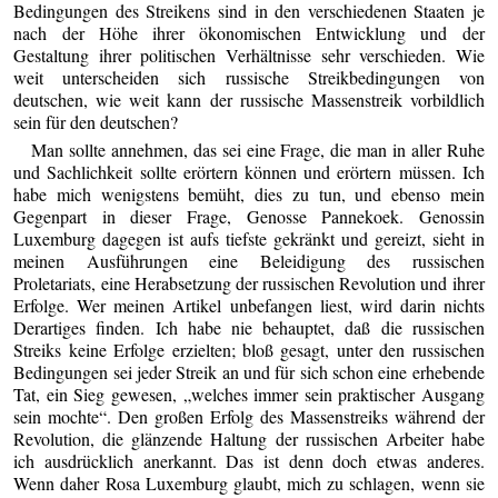
Bedingungen des Streikens sind in den verschiedenen Staaten je
nach der Höhe ihrer ökonomischen Entwicklung und der
Gestaltung ihrer politischen Verhältnisse sehr verschieden. Wie
weit unterscheiden sich russische Streikbedingungen von
deutschen, wie weit kann der russische Massenstreik vorbildlich
sein für den deutschen?
Man sollte annehmen, das sei eine Frage, die man in aller Ruhe
und Sachlichkeit sollte erörtern können und erörtern müssen. Ich
habe mich wenigstens bemüht, dies zu tun, und ebenso mein
Gegenpart in dieser Frage, Genosse Pannekoek. Genossin
Luxemburg dagegen ist aufs tiefste gekränkt und gereizt, sieht in
meinen Ausführungen eine Beleidigung des russischen
Proletariats, eine Herabsetzung der russischen Revolution und ihrer
Erfolge. Wer meinen Artikel unbefangen liest, wird darin nichts
Derartiges finden. Ich habe nie behauptet, daß die russischen
Streiks keine Erfolge erzielten; bloß gesagt, unter den russischen
Bedingungen sei jeder Streik an und für sich schon eine erhebende
Tat, ein Sieg gewesen, „welches immer sein praktischer Ausgang
sein mochte“. Den großen Erfolg des Massenstreiks während der
Revolution, die glänzende Haltung der russischen Arbeiter habe
ich ausdrücklich anerkannt. Das ist denn doch etwas anderes.
Wenn daher Rosa Luxemburg glaubt, mich zu schlagen, wenn sie