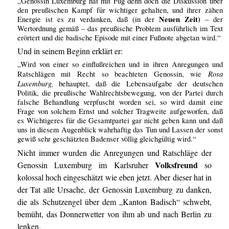
„Genossin Luxemburg hat mit Fug denn doch die Diskussion über
den preußischen Kampf für wichtiger gehalten, und ihrer zähen
Neuen Zeit)
Energie ist es zu verdanken, daß (in der
– der
Wertordnung gemäß – das preußische Problem ausführlich im Text
erörtert und die badische Episode mit einer Fußnote abgetan wird.“
Und in seinem Beginn erklärt er:
„Wird von einer so einflußreichen und in ihren Anregungen und
Rosa
Ratschlägen mit Recht so beachteten Genossin, wie
Luxemburg,
behauptet, daß die Lebensaufgabe der deutschen
Politik, die preußische Wahlrechtsbewegung, von der Partei durch
falsche Behandlung verpfuscht worden sei, so wird damit eine
Frage von solchem Ernst und solcher Tragweite aufgeworfen, daß
es Wichtigeres für die Gesamtpartei gar nicht geben kann und daß
uns in diesem Augenblick wahrhaftig das Tun und Lassen der sonst
gewiß sehr geschätzten Badenser völlig gleichgültig wird.“
Nicht immer wurden die Anregungen und Ratschläge der
Volksfreund
Genossin Luxemburg im Karlsruher
so
kolossal hoch eingeschätzt wie eben jetzt. Aber dieser hat in
der Tat alle Ursache, der Genossin Luxemburg zu danken,
die als Schutzengel über dem „Kanton Badisch“ schwebt,
bemüht, das Donnerwetter von ihm ab und nach Berlin zu
lenken.