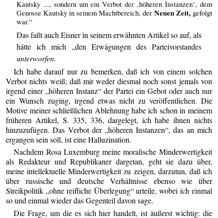
Kautsky ..., sondern um ein Verbot der ‚höheren Instanzen‘, dem
Neuen Zeit,
Genosse Kautsky in seinem Machtbereich, der
gefolgt
war.“
Das faßt auch Eisner in seinem erwähnten Artikel so auf, als
hätte ich mich „den Erwägungen des Parteivorstandes
unterworfen.
Ich habe darauf nur zu bemerken, daß ich von einem solchen
Verbot nichts weiß; daß mir weder diesmal noch sonst jemals von
irgend einer „höheren Instanz“ der Partei ein Gebot oder auch nur
ein Wunsch zuging, irgend etwas nicht zu veröffentlichen. Die
Motive meiner schließlichen Ablehnung habe ich schon in meinem
früheren Artikel, S. 335, 336, dargelegt, ich habe ihnen nichts
hinzuzufügen. Das Verbot der „höheren Instanzen“, das an mich
ergangen sein soll, ist eine Halluzination.
Nachdem Rosa Luxemburg meine moralische Minderwertigkeit
als Redakteur und Republikaner dargetan, geht sie dazu über,
meine intellektuelle Minderwertigkeit zu zeigen, darzutun, daß ich
über russische und deutsche Verhältnisse ebenso wie über
Streikpolitik „ohne reifliche Überlegung“ urteile, wobei ich einmal
so und einmal wieder das Gegenteil davon sage.
Die Frage, um die es sich hier handelt, ist äußerst wichtig: die