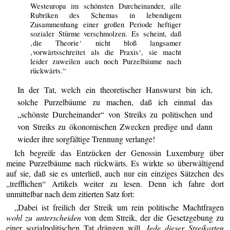
Westeuropa im schönsten Durcheinander, alle
Rubriken des Schemas in lebendigem
Zusammenhang einer großen Periode heftiger
sozialer Stürme verschmolzen. Es scheint, daß
‚die Theorie‘ nicht bloß langsamer
‚vorwärtsschreitet als die Praxis‘, sie macht
leider zuweilen auch noch Purzelbäume nach
rückwärts.“
In der Tat, welch ein theoretischer Hanswurst bin ich,
solche Purzelbäume zu machen, daß ich einmal das
„schönste Durcheinander“ von Streiks zu politischen und
von Streiks zu ökonomischen Zwecken predige und dann
wieder ihre sorgfältige Trennung verlange!
Ich begreife das Entzücken der Genossin Luxemburg über
meine Purzelbäume nach rückwärts. Es wirkte so überwältigend
auf sie, daß sie es unterließ, auch nur ein einziges Sätzchen des
„trefflichen“ Artikels weiter zu lesen. Denn ich fahre dort
unmittelbar nach dem zitierten Satz fort:
„Dabei ist freilich der Streik um rein politische Machtfragen
wohl zu unterscheiden
von dem Streik, der die Gesetzgebung zu
einer sozialpolitischen Tat drängen will.
Jede dieser Streikarten