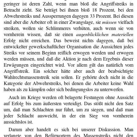
geringer ist deren Zahl, wenn man bloß die Angriffstreiks in
Betracht zieht. Sie beträgt bei ihnen bloß 18 Prozent, bei den
Abwehrstreiks und Aussperrungen dagegen 33 Prozent. Bei diesen
sind aber die Arbeiter oft in einer Zwangslage, sie
müssen
vielfach
streiken, wollen sie Schlimmeres verhüten, auch wenn sie von
vornherein wissen, daß sie einen
augenblicklichen materiellen
Erfolg nicht erreichen. Das beweist nichts dagegen, daß bei
entwickelter gewerkschaftlicher Organisation die Aussichten jedes
Streiks vor seinem Beginn reiflich erwogen werden und erwogen
werden müssen, und daß die Aktion je nach dem Ergebnis dieser
Erwägungen eingerichtet wird. Vor allem gilt das natürlich vom
Angriffstreik. Ein solcher hätte aber auch der beabsichtigte
Wahlrechtsmassenstreik sein sollen. Er gehörte doch nicht in die
Kategorie der Abwehrstreiks, bei denen die Arbeiter keine Wahl
haben als zu kämpfen oder sich bedingungslos zu unterwerfen.
Auch im Kriege werden oft belagerte Festungen ohne Aussicht
auf Erfolg bis zum äußersten verteidigt. Das stößt nicht den Satz
um, daß man Schlachten nur führt, um zu siegen, und daß man
jeder Schlacht ausweicht, in der ein Sieg von vornherein
aussichtslos ist.
Darum aber handelt es sich bei unserer Diskussion. Man
verlangte von den Befürwortern des Massenstreiks nicht den