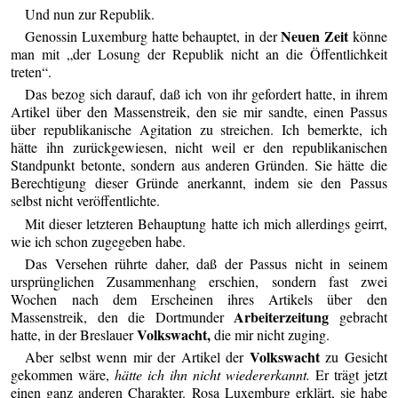
Und nun zur Republik.
Neuen Zeit
Genossin Luxemburg hatte behauptet, in der
könne
man mit „der Losung der Republik nicht an die Öffentlichkeit
treten“.
Das bezog sich darauf, daß ich von ihr gefordert hatte, in ihrem
Artikel über den Massenstreik, den sie mir sandte, einen Passus
über republikanische Agitation zu streichen. Ich bemerkte, ich
hätte ihn zurückgewiesen, nicht weil er den republikanischen
Standpunkt betonte, sondern aus anderen Gründen. Sie hätte die
Berechtigung dieser Gründe anerkannt, indem sie den Passus
selbst nicht veröffentlichte.
Mit dieser letzteren Behauptung hatte ich mich allerdings geirrt,
wie ich schon zugegeben habe.
Das Versehen rührte daher, daß der Passus nicht in seinem
ursprünglichen Zusammenhang erschien, sondern fast zwei
Wochen nach dem Erscheinen ihres Artikels über den
Arbeiterzeitung
Massenstreik, den die Dortmunder
gebracht
Volkswacht,
hatte, in der Breslauer
die mir nicht zuging.
Volkswacht
Aber selbst wenn mir der Artikel der
zu Gesicht
gekommen wäre,
hätte ich ihn nicht wiedererkannt.
Er trägt jetzt
einen ganz anderen Charakter. Rosa Luxemburg erklärt, sie habe