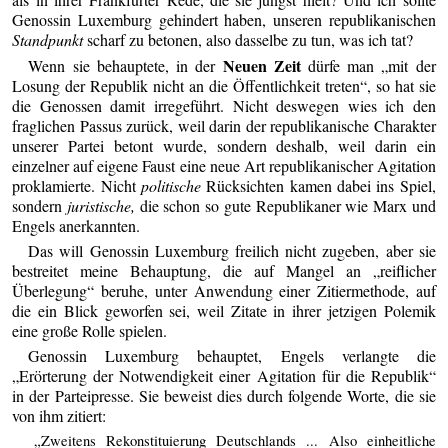
Genossin Luxemburg gehindert haben, unseren republikanischen
Standpunkt
scharf zu betonen, also dasselbe zu tun, was ich tat?
Neuen Zeit
Wenn sie behauptete, in der
dürfe man „mit der
Losung der Republik nicht an die Öffentlichkeit treten“, so hat sie
die Genossen damit irregeführt. Nicht deswegen wies ich den
fraglichen Passus zurück, weil darin der republikanische Charakter
unserer Partei betont wurde, sondern deshalb, weil darin ein
einzelner auf eigene Faust eine neue Art republikanischer Agitation
proklamierte. Nicht
politische
Rücksichten kamen dabei ins Spiel,
sondern
juristische,
die schon so gute Republikaner wie Marx und
Engels anerkannten.
Das will Genossin Luxemburg freilich nicht zugeben, aber sie
bestreitet meine Behauptung, die auf Mangel an „reiflicher
Überlegung“ beruhe, unter Anwendung einer Zitiermethode, auf
die ein Blick geworfen sei, weil Zitate in ihrer jetzigen Polemik
eine große Rolle spielen.
Genossin Luxemburg behauptet, Engels verlangte die
„Erörterung der Notwendigkeit einer Agitation für die Republik“
in der Parteipresse. Sie beweist dies durch folgende Worte, die sie
von ihm zitiert:
„Zweitens Rekonstituierung Deutschlands ... Also einheitliche