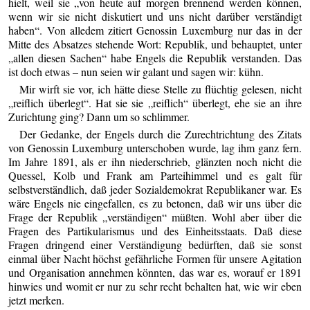
hielt, weil sie „von heute auf morgen brennend werden können,
wenn wir sie nicht diskutiert und uns nicht darüber verständigt
haben“. Von alledem zitiert Genossin Luxemburg nur das in der
Mitte des Absatzes stehende Wort: Republik, und behauptet, unter
„allen diesen Sachen“ habe Engels die Republik verstanden. Das
ist doch etwas – nun seien wir galant und sagen wir: kühn.
Mir wirft sie vor, ich hätte diese Stelle zu flüchtig gelesen, nicht
„reiflich überlegt“. Hat sie sie „reiflich“ überlegt, ehe sie an ihre
Zurichtung ging? Dann um so schlimmer.
Der Gedanke, der Engels durch die Zurechtrichtung des Zitats
von Genossin Luxemburg unterschoben wurde, lag ihm ganz fern.
Im Jahre 1891, als er ihn niederschrieb, glänzten noch nicht die
Quessel, Kolb und Frank am Parteihimmel und es galt für
selbstverständlich, daß jeder Sozialdemokrat Republikaner war. Es
wäre Engels nie eingefallen, es zu betonen, daß wir uns über die
Frage der Republik „verständigen“ müßten. Wohl aber über die
Fragen des Partikularismus und des Einheitsstaats. Daß diese
Fragen dringend einer Verständigung bedürften, daß sie sonst
einmal über Nacht höchst gefährliche Formen für unsere Agitation
und Organisation annehmen könnten, das war es, worauf er 1891
hinwies und womit er nur zu sehr recht behalten hat, wie wir eben
jetzt merken.