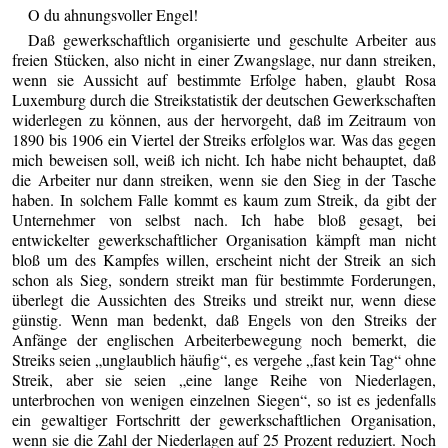
O du ahnungsvoller Engel!
Daß gewerkschaftlich organisierte und geschulte Arbeiter aus
freien Stücken, also nicht in einer Zwangslage, nur dann streiken,
wenn sie Aussicht auf bestimmte Erfolge haben, glaubt Rosa
Luxemburg durch die Streikstatistik der deutschen Gewerkschaften
widerlegen zu können, aus der hervorgeht, daß im Zeitraum von
1890 bis 1906 ein Viertel der Streiks erfolglos war. Was das gegen
mich beweisen soll, weiß ich nicht. Ich habe nicht behauptet, daß
die Arbeiter nur dann streiken, wenn sie den Sieg in der Tasche
haben. In solchem Falle kommt es kaum zum Streik, da gibt der
Unternehmer von selbst nach. Ich habe bloß gesagt, bei
entwickelter gewerkschaftlicher Organisation kämpft man nicht
bloß um des Kampfes willen, erscheint nicht der Streik an sich
schon als Sieg, sondern streikt man für bestimmte Forderungen,
überlegt die Aussichten des Streiks und streikt nur, wenn diese
günstig. Wenn man bedenkt, daß Engels von den Streiks der
Anfänge der englischen Arbeiterbewegung noch bemerkt, die
Streiks seien „unglaublich häufig“, es vergehe „fast kein Tag“ ohne
Streik, aber sie seien „eine lange Reihe von Niederlagen,
unterbrochen von wenigen einzelnen Siegen“, so ist es jedenfalls
ein gewaltiger Fortschritt der gewerkschaftlichen Organisation,
wenn sie die Zahl der Niederlagen auf 25 Prozent reduziert. Noch