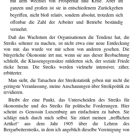
mit dem Wechsel von Prosperität und Krise. Aber im
ganzen und großen ist sie in entschiedenem Zurückgehen
begriffen, nicht bloß relativ, sondern absolut, trotzdem sich
offenbar die Zahl der Arbeiter und Betriebe beständig
vermehrt.
Daß das Wachstum der Organisationen die Tendenz hat, die
Streiks seltener zu machen, ist nicht etwa eine neue Entdeckung
von mir, das wurde vor mir schon von anderen gesehen. Die
bürgerliche Ökonomie irrt nur, wenn sie aus dieser Beobachtung
schließt, die Klassengegensätze milderten sich, der soziale Friede
rücke heran. Die Streiks werden vielmehr intensiver, zäher,
erbitterter.
Man sieht, die Tatsachen der Streikstatistik geben mir nicht die
geringste Veranlassung, meine Anschauungen über Streikpolitik zu
revidieren.
Bleibt der eine Punkt, das Unterscheiden des Streiks für
ökonomische und des Streiks für politische Forderungen. Hier
scheint es Genossin Luxemburg am einfachsten zu haben. Sie
schlägt mich durch mich selbst. Sie zitiert meinen „trefflichen
Artikel“ aus dem Jahr 1905 über die Lehren des
Bergarbeiterstreiks, in dem ich angeblich dieselbe Vereinigung von