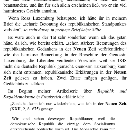
beanstandete, und ihn für sich allein erscheinen ließ, wo er ein viel
harmloseres Gesicht annahm.
Wenn Rosa Luxemburg behauptete, ich hätte ihr in meinem
Brief die „scharfe Betonung des republikanischen Standpunktes
verboten“,
so steht davon in meinem Brief keine Silbe.
Es wäre auch in der Tat sehr sonderbar, wenn ich das getan
hätte, da ich, wie bereits erklärt, „schon stärkere Betonungen des
Neuen Zeit
republikanischen Gedankens in der
veröffentlichte“
wie die harmlose Bemerkung in der Broschüre der Genossin
Luxemburg, die Liberalen verdienten Vorwürfe, weil sie 1848
nicht die deutsche Republik gemacht. Genossin Luxemburg kann
Neuen
sich nicht entsinnen, republikanische Erklärungen in der
Zeit
gelesen zu haben. Zwei Zitate mögen genügen, ihr
Gedächtnis zu stärken.
Im Beginn meiner Artikelserie über
Republik und
Sozialdemokratie in Frankreich
erklärte ich:
Neuen Zeit
„Zunächst kann ich nur wiederholen, was ich in der
(XXII, 2, S. 675) gesagt:
‚Wir sind schon deswegen Republikaner, weil die
demokratische Republik die einzige dem Sozialismus
entsprechende politische Form ist. Die Monarchie kann nur