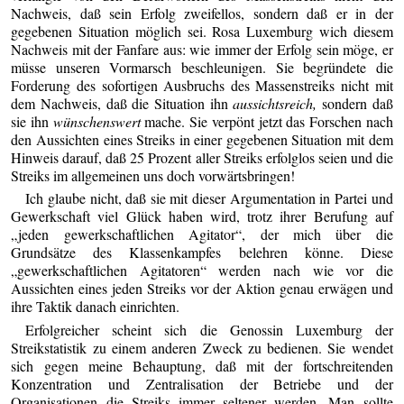
Nachweis, daß sein Erfolg zweifellos, sondern daß er in der
gegebenen Situation möglich sei. Rosa Luxemburg wich diesem
Nachweis mit der Fanfare aus: wie immer der Erfolg sein möge, er
müsse unseren Vormarsch beschleunigen. Sie begründete die
Forderung des sofortigen Ausbruchs des Massenstreiks nicht mit
dem Nachweis, daß die Situation ihn
aussichtsreich,
sondern daß
sie ihn
wünschenswert
mache. Sie verpönt jetzt das Forschen nach
den Aussichten eines Streiks in einer gegebenen Situation mit dem
Hinweis darauf, daß 25 Prozent aller Streiks erfolglos seien und die
Streiks im allgemeinen uns doch vorwärtsbringen!
Ich glaube nicht, daß sie mit dieser Argumentation in Partei und
Gewerkschaft viel Glück haben wird, trotz ihrer Berufung auf
„jeden gewerkschaftlichen Agitator“, der mich über die
Grundsätze des Klassenkampfes belehren könne. Diese
„gewerkschaftlichen Agitatoren“ werden nach wie vor die
Aussichten eines jeden Streiks vor der Aktion genau erwägen und
ihre Taktik danach einrichten.
Erfolgreicher scheint sich die Genossin Luxemburg der
Streikstatistik zu einem anderen Zweck zu bedienen. Sie wendet
sich gegen meine Behauptung, daß mit der fortschreitenden
Konzentration und Zentralisation der Betriebe und der
Organisationen die Streiks immer seltener werden. Man sollte