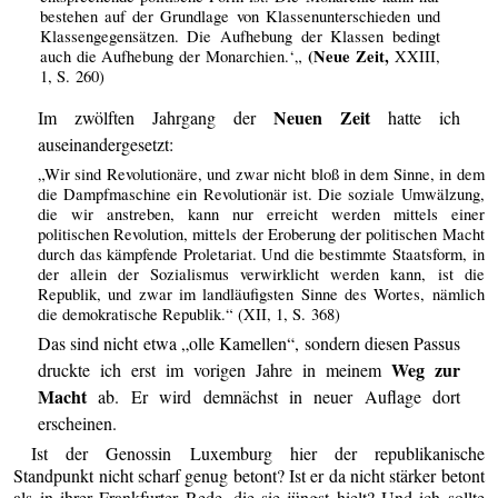
bestehen auf der Grundlage von Klassenunterschieden und
Klassengegensätzen. Die Aufhebung der Klassen bedingt
(Neue Zeit,
auch die Aufhebung der Monarchien.‘„
XXIII,
1, S. 260)
Neuen Zeit
Im zwölften Jahrgang der
hatte ich
auseinandergesetzt:
„Wir sind Revolutionäre, und zwar nicht bloß in dem Sinne, in dem
die Dampfmaschine ein Revolutionär ist. Die soziale Umwälzung,
die wir anstreben, kann nur erreicht werden mittels einer
politischen Revolution, mittels der Eroberung der politischen Macht
durch das kämpfende Proletariat. Und die bestimmte Staatsform, in
der allein der Sozialismus verwirklicht werden kann, ist die
Republik, und zwar im landläufigsten Sinne des Wortes, nämlich
die demokratische Republik.“ (XII, 1, S. 368)
Das sind nicht etwa „olle Kamellen“, sondern diesen Passus
Weg zur
druckte ich erst im vorigen Jahre in meinem
Macht
ab. Er wird demnächst in neuer Auflage dort
erscheinen.
Ist der Genossin Luxemburg hier der republikanische
Standpunkt nicht scharf genug betont? Ist er da nicht stärker betont
als in ihrer Frankfurter Rede, die sie jüngst hielt? Und ich sollte