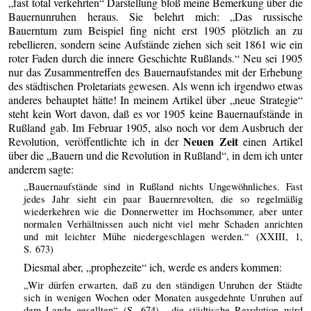
„fast total verkehrten“ Darstellung bloß meine Bemerkung über die
Bauernunruhen heraus. Sie belehrt mich: „Das russische
Bauerntum zum Beispiel fing nicht erst 1905 plötzlich an zu
rebellieren, sondern seine Aufstände ziehen sich seit 1861 wie ein
roter Faden durch die innere Geschichte Rußlands.“ Neu sei 1905
nur das Zusammentreffen des Bauernaufstandes mit der Erhebung
des städtischen Proletariats gewesen. Als wenn ich irgendwo etwas
anderes behauptet hätte! In meinem Artikel über „neue Strategie“
steht kein Wort davon, daß es vor 1905 keine Bauernaufstände in
Rußland gab. Im Februar 1905, also noch vor dem Ausbruch der
Neuen Zeit
Revolution, veröffentlichte ich in der
einen Artikel
über die „Bauern und die Revolution in Rußland“, in dem ich unter
anderem sagte:
„Bauernaufstände sind in Rußland nichts Ungewöhnliches. Fast
jedes Jahr sieht ein paar Bauernrevolten, die so regelmäßig
wiederkehren wie die Donnerwetter im Hochsommer, aber unter
normalen Verhältnissen auch nicht viel mehr Schaden anrichten
und mit leichter Mühe niedergeschlagen werden.“ (XXIII, 1,
S. 673)
Diesmal aber, „prophezeite“ ich, werde es anders kommen:
„Wir dürfen erwarten, daß zu den ständigen Unruhen der Städte
sich in wenigen Wochen oder Monaten ausgedehnte Unruhen auf
dem Lande gesellten“ (S. 674), „die städtische Revolution wird