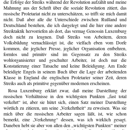
die Erfolge der Streiks während der Revolution aufzählt und meine
Mahnung aus der Schrift über die soziale Revolution zitiert, das
russische Proletariat nicht zu unterschätzen, so trifft sie mich damit
nicht. Daß aber alle die Unterschiede zwischen Rußland und
Deutschland bestehen, die ich dargelegt und die hier eine andere
Streiktaktik hervorriefen als dort, das vermag Genossin Luxemburg
doch nicht zu leugnen. Daß Streiks von Arbeitern, deren
Volksbildung vernachlässigt ist, die vielfach eben vom Dorfe
kommen, die jeglicher Presse, jeglicher Organisation entbehren,
formlos und primitiv sind im Gegensatz zu den Streiks
wohlorganisierter und geschulter Arbeiter, ist doch nur die
Konstatierung einer Tatsache und keine Beleidigung. Am Ende
beleidigte Engels in seinem Buch über die Lage der arbeitenden
Klasse in England die englischen Proletarier seiner Zeit, deren
Streiks auch als primitive gegenüber modernen erscheinen.
Rosa Luxemburg erklärt zwar, daß meine Darstellung der
russischen Verhältnisse in den wichtigsten Punkten „fast total
verkehrt“ ist, aber sie hütet sich, einen Satz meiner Darstellung
wörtlich zu zitieren, um seine „Verkehrtheit“ zu erweisen. Was sie
mich über die russischen Arbeiter sagen läßt, ist, wie schon
bemerkt, eine „Verkehrung“ dessen, was ich wirklich gesagt.
Daneben hebt sie aber von allen den „wichtigsten Punkten“ meiner