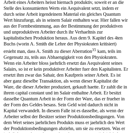
Arbeit eines Arbeiters heisst hiernach produktiv, soweit er an die
Stelle des konsumierten Werts ein Aequivalent setzt, indem er
durch seine Arbeit irgendeinem Material ein gleiches Quantum
Wert hinzufuegt, als in seinem Salair enthalten war. Hier fallen wir
aus der Formbestimmung, aus der Bestimmung der produktiven
und unproduktiven Arbeiter durch ihr Verhaeltnis zur
kapitalistischen Produktion heraus. Aus dem 9. Kapitel des 4ten
Buchs (worin A. Smith die Lehre der Physiokraten kritisiert)
35
ersieht man, dass A. Smith zu dieser Aberration
kam, teils im
Gegensatz zu, teils aus Abhaengigkeit von den Physiokraten.
Wenn ein Arbeiter bloss jaehrlich ersetzt das Aequivalent seines
Salairs, so ist er kein produktiver Arbeiter fuer den Kapitalisten. Er
ersetzt ihm zwar das Sahair, den Kaufpreis seiner Arbeit. Es ist
aber ganz dieselbe Transaktion, als wenn dieser Kapitalist die
Ware, die dieser Arbeiter produziert, gekauft haette. Er zahlt die in
ihrem capital constant und im Salair enthaltne Arbeit. Er besitzt
dasselbe Quantum Arbeit in der Form der Ware, das er frueher in
der Form des Geldes besass. Sein Geld wird dadurch nicht in
Kapital verwandelt. In diesem Falle ist es dasselbe, als wenn der
Arbeiter selbst der Besitzer seiner Produktionsbedingungen. Von
dem Wert seines jaehrlichen Produkts muss er jaehrlich den Wert
der Produktionsbedingungen abziehn, um sie zu ersetzen. Was er