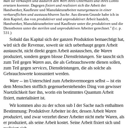
man sie verkaufen und dadurch den Wert ihres Unterhalts und ihres Lohns
ersetzen koennte
. Dagegen
fixiert und realisiert sich
die Arbeit der
Handwerker, Kaufleute und Manufakturarbeiter
naturgemaess in einer
verkaeuflichen und austauschbaren Sache
. Aus diesem Grunde habe ich in
dem Kapitel, das von
produktiver
und
unproduktiver Arbeit
handelt,
Handwerker, Manufakturarbeiter und Kaufleute unter die
produktiven
und die
Dienstboten unter die
sterilen
und
unproduktiven
Arbeiter gerechnet." (l.c. p.
531.)
Sobald das Kapital sich der ganzen Produktion bemaechtigt hat,
wird sich die Revenue, soweit sie sich ueberhaupt gegen Arbeit
austauscht, nicht direkt gegen Arbeit austauschen, die
Waren
produziert, sondern gegen blosse
Dienstleistungen
. Sie tauscht sich
zum Teil gegen
Waren
aus, die als Gebrauchswerte dienen sollen,
zum Teil gegen
services
, Dienstleistungen, die als solche als
Gebrauchswerte konsumiert werden.
Ware
-- im Unterschied zum Arbeitsvermoegen selbst -- ist ein
dem Menschen stofflich gegenueberstehendes Ding von gewisser
Nuetzlichkeit fuer ihn, worin ein bestimmtes Quantum Arbeit
fixiert, materialisiert ist.
Wir kommen also zu der schon sub I der Sache nach enthaltnen
Bestimmung: Produktiver Arbeiter ist der, dessen Arbeit
Waren
produziert
, und zwar verzehrt dieser Arbeiter nicht mehr Waren, als
er produziert, als seine Arbeit kostet. Seine Arbeit fixiert sich und