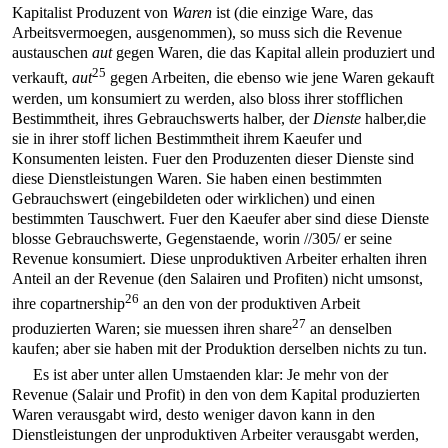
Kapitalist Produzent von
Waren
ist (die einzige Ware, das
Arbeitsvermoegen, ausgenommen), so muss sich die Revenue
austauschen
aut
gegen Waren, die das Kapital allein produziert und
25
verkauft,
aut
gegen Arbeiten, die ebenso wie jene Waren gekauft
werden, um konsumiert zu werden, also bloss ihrer stofflichen
Bestimmtheit, ihres Gebrauchswerts halber, der
Dienste
halber,die
sie in ihrer stoff lichen Bestimmtheit ihrem Kaeufer und
Konsumenten leisten. Fuer den Produzenten dieser Dienste sind
diese Dienstleistungen Waren. Sie haben einen bestimmten
Gebrauchswert (eingebildeten oder wirklichen) und einen
bestimmten Tauschwert. Fuer den Kaeufer aber sind diese Dienste
blosse Gebrauchswerte, Gegenstaende, worin
//305/
er seine
Revenue konsumiert. Diese unproduktiven Arbeiter erhalten ihren
Anteil an der Revenue (den Salairen und Profiten) nicht umsonst,
26
ihre copartnership
an den von der produktiven Arbeit
27
produzierten Waren; sie muessen ihren share
an denselben
kaufen; aber sie haben mit der Produktion derselben nichts zu tun.
Es ist aber unter allen Umstaenden klar: Je mehr von der
Revenue (Salair und Profit) in den von dem Kapital produzierten
Waren verausgabt wird, desto weniger davon kann in den
Dienstleistungen der unproduktiven Arbeiter verausgabt werden,