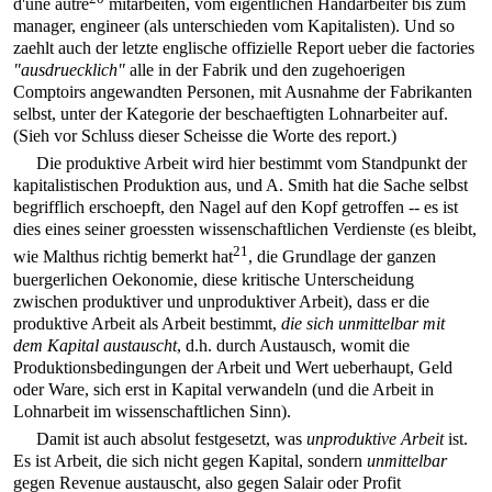
d'une autre
mitarbeiten, vom eigentlichen Handarbeiter bis zum
manager, engineer (als unterschieden vom Kapitalisten). Und so
zaehlt auch der letzte englische offizielle Report ueber die factories
"ausdruecklich"
alle in der Fabrik und den zugehoerigen
Comptoirs angewandten Personen, mit Ausnahme der Fabrikanten
selbst, unter der Kategorie der beschaeftigten Lohnarbeiter auf.
(Sieh vor Schluss dieser Scheisse die Worte des report.)
Die produktive Arbeit wird hier bestimmt vom Standpunkt der
kapitalistischen Produktion aus, und A. Smith hat die Sache selbst
begrifflich erschoepft, den Nagel auf den Kopf getroffen -- es ist
dies eines seiner groessten wissenschaftlichen Verdienste (es bleibt,
21
wie Malthus richtig bemerkt hat
, die Grundlage der ganzen
buergerlichen Oekonomie, diese kritische Unterscheidung
zwischen produktiver und unproduktiver Arbeit), dass er die
produktive Arbeit als Arbeit bestimmt,
die sich unmittelbar mit
dem Kapital austauscht
, d.h. durch Austausch, womit die
Produktionsbedingungen der Arbeit und Wert ueberhaupt, Geld
oder Ware, sich erst in Kapital verwandeln (und die Arbeit in
Lohnarbeit im wissenschaftlichen Sinn).
Damit ist auch absolut festgesetzt, was
unproduktive Arbeit
ist.
Es ist Arbeit, die sich nicht gegen Kapital, sondern
unmittelbar
gegen Revenue austauscht, also gegen Salair oder Profit