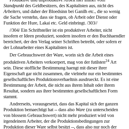
Standpunkt
des Geldbesitzers, des Kapitalisten aus, nicht des
Arbeiters
, und daher der Bloedsinn bei Ganilh etc., die so wenig
die Sache verstehn, dass sie fragen, ob Arbeit oder Dienst oder
Funktion der Hure, Lakai etc. Geld einbringt.
/303//
//304/
Ein Schriftsteller ist ein produktiver Arbeiter, nicht
insofern er Ideen produziert, sondern insofern er den Buchhaendler
bereichert, der den Verlag seiner Schriften betreibt, oder sofern er
der Lohnarbeiter eines Kapitalisten ist.
Der Gebrauchswert der Ware, worin sich die Arbeit eines
24
produktiven Arbeiters verkoerpert, mag von der futilsten
Art
sein. Diese stoffliche Bestimmung haengt mit dieser ihrer
Eigenschaft gar nicht zusammen, die vielmehr nur ein bestimmtes
gesellschaftliches Produktionsverhaeltnis ausdrueckt. Es ist eine
Bestimmung der Arbeit, die nicht aus ihrem Inhalt oder ihrem
Resultat, sondern aus ihrer bestimmten gesellschaftlichen Form
stammt.
Andrerseits, vorausgesetzt, dass das Kapital sich der ganzen
Produktion bemaechtigt hat -- dass also
Ware
(zu unterscheiden
von blossem Gebrauchswert) nicht mehr produziert wird von
irgendeinem Arbeiter, der die Produktionsbedingungen zur
Produktion dieser Ware selbst besitzt --, dass also nur noch der