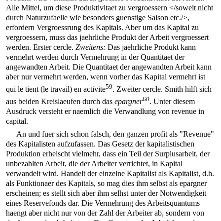
Alle Mittel, um diese Produktivitaet zu vergroessern </soweit nicht
durch Naturzufaelle wie besonders guenstige Saison etc./>,
erfordern Vergroessrung des Kapitals. Aber um das Kapital zu
vergroessern, muss das jaehrliche Produkt der Arbeit vergroessert
werden. Erster cercle.
Zweitens:
Das jaehrliche Produkt kann
vermehrt werden durch Vermehrung in der Quantitaet der
angewandten Arbeit. Die Quantitaet der angewandten Arbeit kann
aber nur vermehrt werden, wenn vorher das Kapital vermehrt ist
59
qui le tient (le travail) en activite
. Zweiter cercle. Smith hilft sich
60
aus beiden Kreislaeufen durch das
epargner
. Unter diesem
Ausdruck versteht er naemlich die Verwandlung von revenue in
capital.
An und fuer sich schon falsch, den ganzen profit als "Revenue"
des Kapitalisten aufzufassen. Das Gesetz der kapitalistischen
Produktion erheischt vielmehr, dass ein Teil der Surplusarbeit, der
unbezahlten Arbeit, die der Arbeiter verrichtet, in Kapital
verwandelt wird. Handelt der einzelne Kapitalist als Kapitalist, d.h.
als Funktionaer des Kapitals, so mag dies ihm selbst als epargner
erscheinen; es stellt sich aber ihm selhst unter der Notwendigkeit
eines Reservefonds dar. Die Vermehrung des Arbeitsquantums
haengt aber nicht nur von der Zahl der Arbeiter ab, sondern von