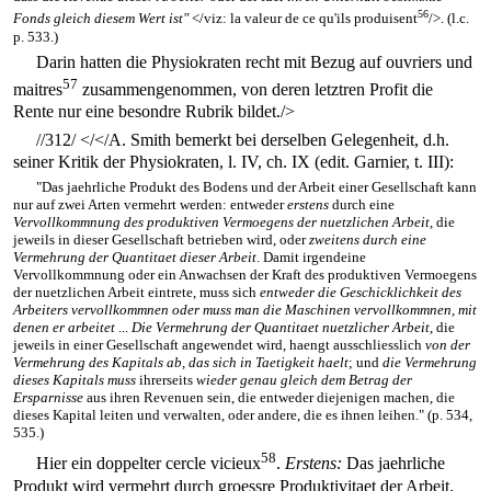
56
Fonds gleich diesem Wert ist"
</viz: la valeur de ce qu'ils produisent
/>. (l.c.
p. 533.)
Darin hatten die Physiokraten recht mit Bezug auf ouvriers und
57
maitres
zusammengenommen, von deren letztren Profit die
Rente nur eine besondre Rubrik bildet./>
//312/
</</A. Smith bemerkt bei derselben Gelegenheit, d.h.
seiner Kritik der Physiokraten, l. IV, ch. IX (edit. Garnier, t. III):
"Das jaehrliche Produkt des Bodens und der Arbeit einer Gesellschaft kann
nur auf zwei Arten vermehrt werden: entweder
erstens
durch eine
Vervollkommnung des produktiven Vermoegens der nuetzlichen Arbeit
, die
jeweils in dieser Gesellschaft betrieben wird, oder
zweitens durch eine
Vermehrung der Quantitaet dieser Arbeit
. Damit irgendeine
Vervollkommnung oder ein Anwachsen der Kraft des produktiven Vermoegens
der nuetzlichen Arbeit eintrete, muss sich
entweder die Geschicklichkeit des
Arbeiters vervollkommnen oder muss man die Maschinen vervollkommnen, mit
denen er arbeitet
...
Die Vermehrung der Quantitaet nuetzlicher Arbeit
, die
jeweils in einer Gesellschaft angewendet wird, haengt ausschliesslich
von der
Vermehrung des Kapitals ab, das sich in Taetigkeit haelt
; und
die Vermehrung
dieses Kapitals muss
ihrerseits
wieder genau gleich dem Betrag der
Ersparnisse
aus ihren Revenuen sein, die entweder diejenigen machen, die
dieses Kapital leiten und verwalten, oder andere, die es ihnen leihen." (p. 534,
535.)
58
Hier ein doppelter cercle vicieux
.
Erstens:
Das jaehrliche
Produkt wird vermehrt durch groessre Produktivitaet der Arbeit.