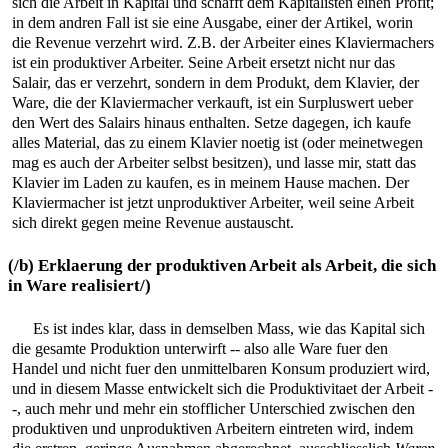
sich die Arbeit in Kapital und schafft dem Kapitalisten einen Profit;
in dem andren Fall ist sie eine Ausgabe, einer der Artikel, worin
die Revenue verzehrt wird. Z.B. der Arbeiter eines Klaviermachers
ist ein produktiver Arbeiter. Seine Arbeit ersetzt nicht nur das
Salair, das er verzehrt, sondern in dem Produkt, dem Klavier, der
Ware, die der Klaviermacher verkauft, ist ein Surpluswert ueber
den Wert des Salairs hinaus enthalten. Setze dagegen, ich kaufe
alles Material, das zu einem Klavier noetig ist (oder meinetwegen
mag es auch der Arbeiter selbst besitzen), und lasse mir, statt das
Klavier im Laden zu kaufen, es in meinem Hause machen. Der
Klaviermacher ist jetzt unproduktiver Arbeiter, weil seine Arbeit
sich direkt gegen meine Revenue austauscht.
(/b) Erklaerung der produktiven Arbeit als Arbeit, die sich
in Ware realisiert/)
Es ist indes klar, dass in demselben Mass, wie das Kapital sich
die gesamte Produktion unterwirft -- also alle Ware fuer den
Handel und nicht fuer den unmittelbaren Konsum produziert wird,
und in diesem Masse entwickelt sich die Produktivitaet der Arbeit -
-, auch mehr und mehr ein stofflicher Unterschied zwischen den
produktiven und unproduktiven Arbeitern eintreten wird, indem