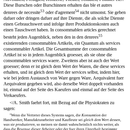
Diese Burschen oder Burschinnen erhalten das ble et autres
53
54
denrees de necessite
oder d'agrement
nicht umsonst. Sie geben
dafuer oder dringen dafuer auf ihre Dienste, die als solche Dienste
einen Gebrauchswert und infolge ihrer Produktionskosten auch
einen Tauschwert haben. In consommablen articles gerechnet
55
besteht jeden Augenblick, neben den in den denrees
existierenden consommablen Artikeln, ein Quantum als services
consommabler Artikel. Die Gesamtsumme der consommablen
Artikel ist so in jedem Augenblick groesser, als sie ohne die
consommablen services waere. Zweitens aber ist auch der Wert
groesser; denn er ist gleich dem Wert der Waren, die diese services
erhalten, und ist gleich dem Wert der services selbst, indem hier,
wie bei jedem Austausch von Ware gegen Ware, Aequivalent fuer
Aequivalent gegeben wird, also derselbe Wert doppelt vorhanden
ist, einmal auf der Seite des Kaeufers und einmal auf der Seite des
Verkaeufers.
</A. Smith faehrt fort, mit Bezug auf die Physiokraten zu
sagen:
"Wenn die Vertreter dieses Systems sagen, die
Konsumtion
der
Handwerker, Manufakturarbeiter und Kaufleute sei
gleich dem Wert dessen,
was sie produzieren
, so meinen sie damit wahrscheinlich nichts weiter, als
dass die
Revenue dieser Arbeiter
oder der fuer
ihren Unterhalt bestimmte