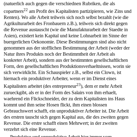
(natuerlich auch gegen die verschiednen Rubriken, die als
22
copartners
am Profit des Kapitalisten partizipieren, wie Zins und
Renten). Wo alle Arbeit teilweis sich noch selbst bezahlt (wie die
Agrikulturarbeit des Fronbauern z.B.), teilweis sich direkt gegen
die Revenue austauscht (wie die Manufakturarbeit der Staedte in
Asien), existiert kein Kapital und keine Lohnarbeit im Sinne der
buergerlichen Oekonomie. Diese Bestimmungen sind also nicht
genommen aus der stofflichen Bestimmung der Arbeit (weder der
Natur ihres Produkts noch der Bestimmtheit der Arbeit als
konkreter Arbeit), sondern aus der bestimmten gesellschaftlichen
Form, den gesellschaftlichen Produktionsverhaeltnissen, worin sie
sich verwirklicht. Ein Schauspieler z.B., selbst ein Clown, ist
hiernach ein produktiver Arbeiter, wenn er im Dienst eines
23
Kapitalisten arbeitet (des entrepreneur
), dem er mehr Arbeit
zurueckgibt, als er in der Form des Salairs von ihm erhaelt,
waehrend ein Flickschneider, der zu dem Kapitalisten ins Haus
kommt und ihm seine Hosen flickt, ihm einen blossen
Gebrauchswert schafft, ein unproduktiver Arbeiter ist. Die Arbeit
des erstren tauscht sich gegen Kapital aus, die des zweiten gegen
Revenue. Die erstre schafft einen Mehrwert; in der zweiten
verzehrt sich eine Revenue.
Produktive und unproduktive Arbeit hier immer vom