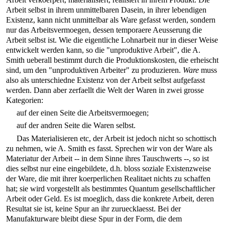
Arbeit selbst in ihrem unmittelbaren Dasein, in ihrer lebendigen
Existenz, kann nicht unmittelbar als Ware gefasst werden, sondern
nur das Arbeitsvermoegen, dessen temporaere Aeusserung die
Arbeit selbst ist. Wie die eigentliche Lohnarbeit nur in dieser Weise
entwickelt werden kann, so die "unproduktive Arbeit", die A.
Smith ueberall bestimmt durch die Produktionskosten, die erheischt
sind, um den "unproduktiven Arbeiter" zu produzieren.
Ware
muss
also als unterschiedne Existenz von der Arbeit selbst aufgefasst
werden. Dann aber zerfaellt die Welt der Waren in zwei grosse
Kategorien:
auf der einen Seite die Arbeitsvermoegen;
auf der andren Seite die Waren selbst.
Das Materialisieren etc, der Arbeit ist jedoch nicht so schottisch
zu nehmen, wie A. Smith es fasst. Sprechen wir von der Ware als
Materiatur der Arbeit -- in dem Sinne ihres Tauschwerts --, so ist
dies selbst nur eine eingebildete, d.h. bloss soziale Existenzweise
der Ware, die mit ihrer koerperlichen Realitaet nichts zu schaffen
hat; sie wird vorgestellt als bestimmtes Quantum gesellschaftlicher
Arbeit oder Geld. Es ist moeglich, dass die konkrete Arbeit, deren
Resultat sie ist, keine Spur an ihr zuruecklaesst. Bei der
Manufakturware bleibt diese Spur in der Form, die dem