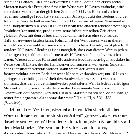
Arbeit des Landes. Ein Handwerker zum Beispiel, der in den ersten sechs
Monaten nach der Ernte eine Arbeit im Werte von 10 Livres ausfuehrt, wird
auch dann, wenn er sn der gleichen Zeit fuer 10 Livres Korn und andere
lebensnotwendige Produkte verzehrt, dem Jahresprodukt des Bodens und der
Arbeit der Gesellschaft einen Wert von 10 Livres hinzufuegen. Waehrend er
eine Halbjahrsrevenue von 10 Livres in Korn und anderen lebensnotwendigen
Produkten konsumierte, produzierte seine Arbeit zur selben Zeit einen
gleichen Wert, mit dem er fuer sich oder einen anderen eine ebensolche
Halbjahrsrevenue kaufen kann. Folglich ist der Wert dessen, was in diesen
sechs Monaten sowohl konsumiert als auch produziert wurde, nicht gleich 10,
sondern 20 Livres. Allerdings ist es moeglich, dass von diesem Wert in jedem
beliebigen Augenblick niemals mehr als 10 Livres auf einmal vorhanden
waren. Waeren aber das Korn und die anderen lebensnotwendigen Produkte im
Werte von 10 Livres, die der Handwerker konsumierte, von einem Soldaten
oder Dienstboten verzehrt worden, dann waere der Wertteil des
Jahresprodukts, der am Ende der sechs Monate vorhanden war, um 10 Livres
geringer, als er infolge der Arbeit des Handwerkers war. Selbst wenn man
annimmt, dass der von dem Handwerker produzierte Wert in jedem beliebigen
Moment nicht groesser ist als der von ihm konsumierte Wert, so ist doch der
Gesamtwert der jedesmal wirklich auf dem Markt vorhandenen Waren infolge
seiner Arbeit groesser, als er ohne ihn waere." (l.c., t. III, p. 531--533
(/Garnier/).)
Ist nicht der Wert der jedesmal auf dem Markt befindlichen
Waren infolge der "unproduktiven Arbeit" groesser, als er es ohne
dieselbe sein wuerde? Befinden sich nicht in jedem Augenblick auf
dem Markt neben Weizen und Fleisch etc. auch Huren,
Advokaten, Predigten, Konzerte, Theater, Soldaten, Politiker etc.?