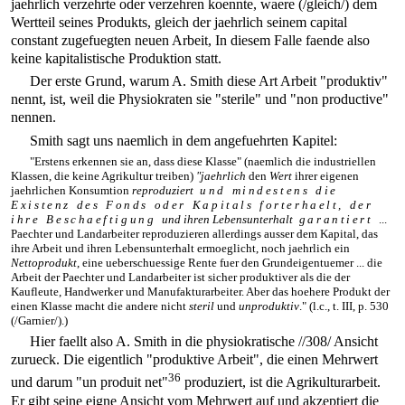
jaehrlich verzehrte oder verzehren koennte, waere (/gleich/) dem
Wertteil seines Produkts, gleich der jaehrlich seinem capital
constant zugefuegten neuen Arbeit, In diesem Falle faende also
keine kapitalistische Produktion statt.
Der erste Grund, warum A. Smith diese Art Arbeit "produktiv"
nennt, ist, weil die Physiokraten sie "sterile" und "non productive"
nennen.
Smith sagt uns naemlich in dem angefuehrten Kapitel:
"Erstens erkennen sie an, dass diese Klasse" (naemlich die industriellen
Klassen, die keine Agrikultur treiben)
"jaehrlich
den
Wert
ihrer eigenen
jaehrlichen Konsumtion
reproduziert
und mindestens die
Existenz des Fonds oder Kapitals forterhaelt, der
ihre Beschaeftigung
und ihren Lebensunterhalt
garantiert
...
Paechter und Landarbeiter reproduzieren allerdings ausser dem Kapital, das
ihre Arbeit und ihren Lebensunterhalt ermoeglicht, noch jaehrlich ein
Nettoprodukt
, eine ueberschuessige Rente fuer den Grundeigentuemer ... die
Arbeit der Paechter und Landarbeiter ist sicher produktiver als die der
Kaufleute, Handwerker und Manufakturarbeiter. Aber das hoehere Produkt der
einen Klasse macht die andere nicht
steril
und
unproduktiv
." (l.c., t. III, p. 530
(/Garnier/).)
Hier faellt also A. Smith in die physiokratische
//308/
Ansicht
zurueck. Die eigentlich "produktive Arbeit", die einen Mehrwert
36
und darum "un produit net"
produziert, ist die Agrikulturarbeit.
Er gibt seine eigne Ansicht vom Mehrwert auf und akzeptiert die