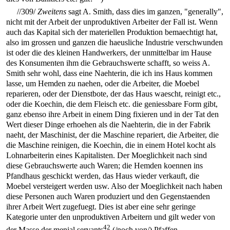
//309/
Zweitens
sagt A. Smith, dass dies im ganzen, "generally",
nicht mit der Arbeit der unproduktiven Arbeiter der Fall ist. Wenn
auch das Kapital sich der materiellen Produktion bemaechtigt hat,
also im grossen und ganzen die haeusliche Industrie verschwunden
ist oder die des kleinen Handwerkers, der unmittelbar im Hause
des Konsumenten ihm die Gebrauchswerte schafft, so weiss A.
Smith sehr wohl, dass eine Naehterin, die ich ins Haus kommen
lasse, um Hemden zu naehen, oder die Arbeiter, die Moebel
reparieren, oder der Dienstbote, der das Haus waescht, reinigt etc.,
oder die Koechin, die dem Fleisch etc. die geniessbare Form gibt,
ganz ebenso ihre Arbeit in einem Ding fixieren und in der Tat den
Wert dieser Dinge erhoehen als die Naehterin, die in der Fabrik
naeht, der Maschinist, der die Maschine repariert, die Arbeiter, die
die Maschine reinigen, die Koechin, die in einem Hotel kocht als
Lohnarbeiterin eines Kapitalisten. Der Moeglichkeit nach sind
diese Gebrauchswerte auch Waren; die Hemden koennen ins
Pfandhaus geschickt werden, das Haus wieder verkauft, die
Moebel versteigert werden usw. Also der Moeglichkeit nach haben
diese Personen auch Waren produziert und den Gegenstaenden
ihrer Arbeit Wert zugefuegt. Dies ist aber eine sehr geringe
Kategorie unter den unproduktiven Arbeitern und gilt weder von
42