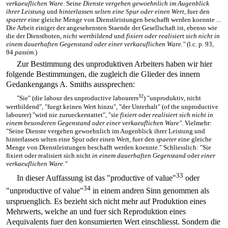
verkaeuflichen Ware
. Seine
Dienste vergehen gewoehnlich im Augenblick
ihrer Leistung
und
hinterlassen selten eine Spur oder einen Wert
, fuer den
spaeter
eine gleiche Menge von Dienstleistungen beschafft werden koennte ...
Die Arbeit einiger der angesehensten Staende der Gesellschaft ist, ebenso wie
die der Dienstboten,
nicht wertbildend
und
fixiert oder realisiert sich nicht in
einem dauerhaften Gegenstand oder einer verkaeuflichen Ware."
(l.c. p. 93,
94
passim
.)
Zur Bestimmung des unproduktiven Arbeiters haben wir hier
folgende Bestimmungen, die zugleich die Glieder des innern
Gedankengangs A. Smiths aussprechen:
32
"Sie" (die labour des unproductive labourers
) "unproduktiv, nicht
wertbildend", "fuegt keinen Wert hinzu", "der Unterhalt" (of the unproductive
labourer) "wird nie zurueckerstattet", "sie
fixiert
oder
realisiert sich nicht in
einem besonderen Gegenstand oder einer verkaeuflichen Ware"
. Vielmehr:
"Seine Dienste vergehen gewoehnlich im Augenblick ihrer Leistung und
hinterlassen selten eine Spur oder einen Wert, fuer den
spaeter
eine gleiche
Menge von Dienstleistungen beschafft werden koennte." Schliesslich: "Sie
fixiert oder realisiert sich nicht
in einem dauerhaften Gegenstand
oder
einer
verkaeuflichen Ware."
33
In dieser Auffassung ist das "productive of value"
oder
34
"unproductive of value"
in einem andren Sinn genommen als
urspruenglich. Es bezieht sich nicht mehr auf Produktion eines
Mehrwerts, welche an und fuer sich Reproduktion eines
Aequivalents fuer den konsumierten Wert einschliesst. Sondern die