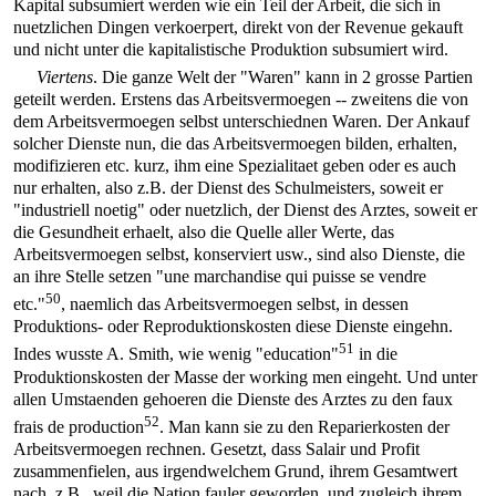
Kapital subsumiert werden wie ein Teil der Arbeit, die sich in
nuetzlichen Dingen verkoerpert, direkt von der Revenue gekauft
und nicht unter die kapitalistische Produktion subsumiert wird.
Viertens
. Die ganze Welt der "Waren" kann in 2 grosse Partien
geteilt werden. Erstens das Arbeitsvermoegen -- zweitens die von
dem Arbeitsvermoegen selbst unterschiednen Waren. Der Ankauf
solcher Dienste nun, die das Arbeitsvermoegen bilden, erhalten,
modifizieren etc. kurz, ihm eine Spezialitaet geben oder es auch
nur erhalten, also z.B. der Dienst des Schulmeisters, soweit er
"industriell noetig" oder nuetzlich, der Dienst des Arztes, soweit er
die Gesundheit erhaelt, also die Quelle aller Werte, das
Arbeitsvermoegen selbst, konserviert usw., sind also Dienste, die
an ihre Stelle setzen "une marchandise qui puisse se vendre
50
etc."
, naemlich das Arbeitsvermoegen selbst, in dessen
Produktions- oder Reproduktionskosten diese Dienste eingehn.
51
Indes wusste A. Smith, wie wenig "education"
in die
Produktionskosten der Masse der working men eingeht. Und unter
allen Umstaenden gehoeren die Dienste des Arztes zu den faux
52
frais de production
. Man kann sie zu den Reparierkosten der
Arbeitsvermoegen rechnen. Gesetzt, dass Salair und Profit
zusammenfielen, aus irgendwelchem Grund, ihrem Gesamtwert
nach, z.B., weil die Nation fauler geworden, und zugleich ihrem