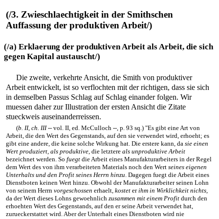
(/3. Zwieschlaechtigkeit in der Smithschen
Auffassung der produktiven Arbeit/)
(/a) Erklaerung der produktiven Arbeit als Arbeit, die sich
gegen Kapital austauscht/)
Die zweite, verkehrte Ansicht, die Smith von produktiver
Arbeit entwickelt, ist so verflochten mit der richtigen, dass sie sich
in demselben Passus Schlag auf Schlag einander folgen. Wir
muessen daher zur Illustration der ersten Ansicht die Zitate
stueckweis auseinanderreissen.
(
b. II, ch. III
-- vol. II, ed. McCulloch --, p. 93 sq.) "Es gibt eine Art von
Arbeit, die den Wert des Gegenstands, auf den sie verwendet wird, erhoeht; es
gibt eine andere, die keine solche Wirkung hat. Die erstere kann, da
sie einen
Wert produziert, als produktive
, die letztere
als unproduktive Arbeit
bezeichnet werden. So
fuegt
die Arbeit eines Manufakturarbeiters in der Regel
dem Wert des von ihm verarbeiteten Materials noch den Wert
seines eigenen
Unterhalts und den Profit seines Herrn hinzu
. Dagegen fuegt die Arbeit eines
Dienstboten keinen Wert hinzu. Obwohl der Manufakturarbeiter seinen Lohn
von seinem Herrn
vorgeschossen
erhaelt,
kostet
er
ihm in Wirklichkeit nichts
,
da der Wert dieses Lohns gewoehnlich
zusammen mit einem Profit
durch den
erhoehten Wert des Gegenstands, auf den er seine Arbeit verwendet hat,
zurueckerstattet wird. Aber der Unterhalt eines Dienstboten wird nie