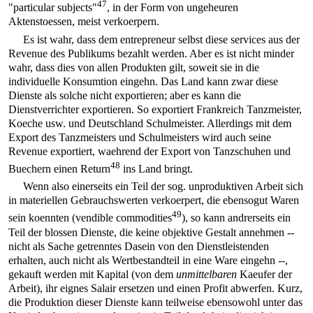
47
"particular subjects"
, in der Form von ungeheuren
Aktenstoessen, meist verkoerpern.
Es ist wahr, dass dem entrepreneur selbst diese services aus der
Revenue des Publikums bezahlt werden. Aber es ist nicht minder
wahr, dass dies von allen Produkten gilt, soweit sie in die
individuelle Konsumtion eingehn. Das Land kann zwar diese
Dienste als solche nicht exportieren; aber es kann die
Dienstverrichter exportieren. So exportiert Frankreich Tanzmeister,
Koeche usw. und Deutschland Schulmeister. Allerdings mit dem
Export des Tanzmeisters und Schulmeisters wird auch seine
Revenue exportiert, waehrend der Export von Tanzschuhen und
48
Buechern einen Return
ins Land bringt.
Wenn also einerseits ein Teil der sog. unproduktiven Arbeit sich
in materiellen Gebrauchswerten verkoerpert, die ebensogut Waren
49
sein koennten (vendible commodities
), so kann andrerseits ein
Teil der blossen Dienste, die keine objektive Gestalt annehmen --
nicht als Sache getrenntes Dasein von den Dienstleistenden
erhalten, auch nicht als Wertbestandteil in eine Ware eingehn --,
gekauft werden mit Kapital (von dem
unmittelbaren
Kaeufer der
Arbeit), ihr eignes Salair ersetzen und einen Profit abwerfen. Kurz,
die Produktion dieser Dienste kann teilweise ebensowohl unter das