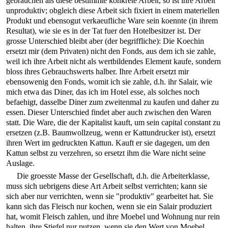
gebrauchen als diese bestimmte konkrete Arbeit, so ist ihre Arbeit
unproduktiv; obgleich diese Arbeit sich fixiert in einem materiellen
Produkt und ebensogut verkaeufliche Ware sein koennte (in ihrem
Resultat), wie sie es in der Tat fuer den Hotelbesitzer ist. Der
grosse Unterschied bleibt aber (der begriffliche): Die Koechin
ersetzt mir (dem Privaten) nicht den Fonds, aus dem ich sie zahle,
weil ich ihre Arbeit nicht als wertbildendes Element kaufe, sondern
bloss ihres Gebrauchswerts halber. Ihre Arbeit ersetzt mir
ebensowenig den Fonds, womit ich sie zahle, d.h. ihr Salair, wie
mich etwa das Diner, das ich im Hotel esse, als solches noch
befaehigt, dasselbe Diner zum zweitenmal zu kaufen und daher zu
essen. Dieser Unterschied findet aber auch zwischen den Waren
statt. Die Ware, die der Kapitalist kauft, um sein capital constant zu
ersetzen (z.B. Baumwollzeug, wenn er Kattundrucker ist), ersetzt
ihren Wert im gedruckten Kattun. Kauft er sie dagegen, um den
Kattun selbst zu verzehren, so ersetzt ihm die Ware nicht seine
Auslage.
Die groesste Masse der Gesellschaft, d.h. die Arbeiterklasse,
muss sich uebrigens diese Art Arbeit selbst verrichten; kann sie
sich aber nur verrichten, wenn sie "produktiv" gearbeitet hat. Sie
kann sich das Fleisch nur kochen, wenn sie ein Salair produziert
hat, womit Fleisch zahlen, und ihre Moebel und Wohnung nur rein
halten, ihre Stiefel nur putzen, wenn sie den Wert von Moebel,