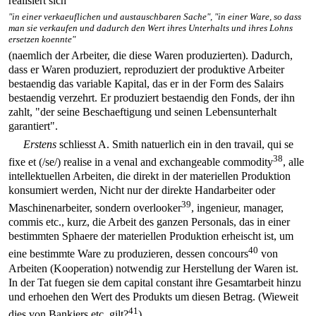
realisiert sich
"in einer verkaeuflichen und austauschbaren Sache", "in einer Ware, so dass
man sie verkaufen und dadurch den Wert ihres Unterhalts und ihres Lohns
ersetzen koennte"
(naemlich der Arbeiter, die diese Waren produzierten). Dadurch,
dass er Waren produziert, reproduziert der produktive Arbeiter
bestaendig das variable Kapital, das er in der Form des Salairs
bestaendig verzehrt. Er produziert bestaendig den Fonds, der ihn
zahlt, "der seine Beschaeftigung und seinen Lebensunterhalt
garantiert".
Erstens
schliesst A. Smith natuerlich ein in den travail, qui se
38
fixe et (/se/) realise in a venal and exchangeable commodity
, alle
intellektuellen Arbeiten, die direkt in der materiellen Produktion
konsumiert werden, Nicht nur der direkte Handarbeiter oder
39
Maschinenarbeiter, sondern overlooker
, ingenieur, manager,
commis etc., kurz, die Arbeit des ganzen Personals, das in einer
bestimmten Sphaere der materiellen Produktion erheischt ist, um
40
eine bestimmte Ware zu produzieren, dessen concours
von
Arbeiten (Kooperation) notwendig zur Herstellung der Waren ist.
In der Tat fuegen sie dem capital constant ihre Gesamtarbeit hinzu
und erhoehen den Wert des Produkts um diesen Betrag. (Wieweit
41
dies von Bankiers etc. gilt?
)