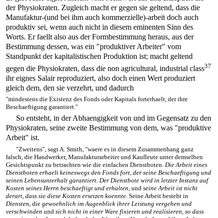
der Physiokraten. Zugleich macht er gegen sie geltend, dass die
Manufaktur-(und bei ihm auch kommerzielle)-arbeit doch auch
produktiv sei, wenn auch nicht in diesem eminenten Sinn des
Worts. Er faellt also aus der Formbestimmung heraus, aus der
Bestimmung dessen, was ein "produktiver Arbeiter" vom
Standpunkt der kapitalistischen Produktion ist; macht geltend
37
gegen die Physiokraten, dass die non agricultural, industrial class
ihr eignes Salair reproduziert, also doch einen Wert produziert
gleich dem, den sie verzehrt, und dadurch
"mindestens die Existenz des Fonds oder Kapitals forterhaelt, der ihre
Beschaeftigung garantiert."
So entsteht, in der Abhaengigkeit von und im Gegensatz zu den
Physiokraten, seine zweite Bestimmung von dem, was "produktive
Arbeit" ist.
"Zweitens", sagt A. Smith, "waere es in diesem Zusammenhang ganz
falsch, die Handwerker, Manufakturarbeiter und Kaufleute unter demselben
Gesichtspunkt zu betrachten wie die einfachen Dienstboten.
Die Arbeit eines
Dienstboten erhaelt keineswegs den Fonds fort, der seine Beschaeftigung und
seinen Lebensunterhalt garantiert. Der Dienstbote wird in letzter Instanz auf
Kosten seines Herrn beschaeftigt und erhalten
, und
seine Arbeit ist nicht
derart, dass sie diese Kosten ersetzen koennte
. Seine Arbeit besteht in
Diensten
, die
gewoehnlich im Augenblick ihrer Leistung vergehen und
verschwinden
und
sich nicht in einer Ware fixieren und realisieren, so dass