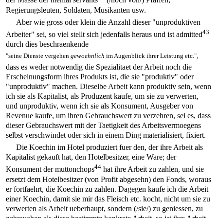
der Masse der menial servants
(/noch von/) Pfaffen,
Regierungsleuten, Soldaten, Musikanten usw.
Aber wie gross oder klein die Anzahl dieser "unproduktiven
43
Arbeiter" sei, so viel stellt sich jedenfalls heraus und ist admitted
durch dies beschraenkende
"seine Dienste vergehen
gewoehnlich
im Augenblick ihrer Leistung etc.",
dass es weder notwendig die Spezialitaet der Arbeit noch die
Erscheinungsform ihres Produkts ist, die sie "produktiv" oder
"unproduktiv" machen. Dieselbe Arbeit kann produktiv sein, wenn
ich sie als Kapitalist, als Produzent kaufe, um sie zu verwerten,
und unproduktiv, wenn ich sie als Konsument, Ausgeber von
Revenue kaufe, um ihren Gebrauchswert zu verzehren, sei es, dass
dieser Gebrauchswert mit der Taetigkeit des Arbeitsvermoegens
selbst verschwindet oder sich in einem Ding materialisiert, fixiert.
Die Koechin im Hotel produziert fuer den, der ihre Arbeit als
Kapitalist gekauft hat, den Hotelbesitzer, eine Ware; der
44
Konsument der muttonchops
hat ihre Arbeit zu zahlen, und sie
ersetzt dem Hotelbesitzer (von Profit abgesehn) den Fonds, woraus
er fortfaehrt, die Koechin zu zahlen. Dagegen kaufe ich die Arbeit
einer Koechin, damit sie mir das Fleisch etc. kocht, nicht um sie zu
verwerten als Arbeit ueberhaupt, sondern (/sie/) zu geniessen, zu