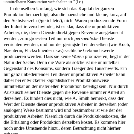
unmittelbaren Konsumtion vorbehalten ist." (l.c.)
In demselben Umfang, wie sich das Kapital der ganzen
Produktion bemaechtigt, also die haeusliche und kleine, kurz, auf
den Selbstverzehr (/gerichtete/), nicht Waren produzierende Form
der Industrie verschwindet, ist es klar, dass die unproduktiven
Arbeiter, die, deren Dienste direkt gegen Revenue ausgetauscht
werden, zum groessten Teil nur noch
persoenliche
Dienste
verrichten werden, und nur der geringste Teil derselben (wie Koch,
Naehterin, Flickschneider usw.) sachliche Gebrauchswerte
produzieren werden. Dass sie keine
Waren
produzieren, liegt in der
Natur der Sache. Denn die Ware als solche ist nie unmittelbar
Gegenstand des Konsums, sondern Traeger des Tauschwerts. Ein
nur ganz unbedeutender Teil dieser unproduktiven Arbeiter kann
daher bei entwickelter kapitalistischer Produktionsweise
unmittelbar an der materiellen Produktion beteiligt sein. Nur durch
Austausch seiner Dienste gegen die Revenue nimmt er Anteil an
derselben. Es hindert dies nicht, wie A. Smith bemerkt, dass der
Wert der Dienste dieser unproduktiven Arbeiter in derselben (oder
analogen) Weise bestimmt wird und bestimmbar ist wie der der
produktiven Arbeiter. Naemlich durch die Produktionskosten, die
die Erhaltung oder Produktion derselben kostet. Es kommen hier
noch andre Umstaende hinzu, deren Betrachtung nicht hierher