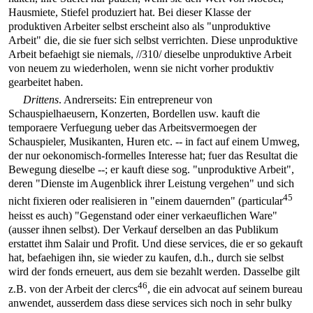
Hausmiete, Stiefel produziert hat. Bei dieser Klasse der
produktiven Arbeiter selbst erscheint also als "unproduktive
Arbeit" die, die sie fuer sich selbst verrichten. Diese unproduktive
Arbeit befaehigt sie niemals,
//310/
dieselbe unproduktive Arbeit
von neuem zu wiederholen, wenn sie nicht vorher produktiv
gearbeitet haben.
Drittens
. Andrerseits: Ein entrepreneur von
Schauspielhaeusern, Konzerten, Bordellen usw. kauft die
temporaere Verfuegung ueber das Arbeitsvermoegen der
Schauspieler, Musikanten, Huren etc. -- in fact auf einem Umweg,
der nur oekonomisch-formelles Interesse hat; fuer das Resultat die
Bewegung dieselbe --; er kauft diese sog. "unproduktive Arbeit",
deren "Dienste im Augenblick ihrer Leistung vergehen" und sich
45
nicht fixieren oder realisieren in "einem dauernden" (particular
heisst es auch) "Gegenstand oder einer verkaeuflichen Ware"
(ausser ihnen selbst). Der Verkauf derselben an das Publikum
erstattet ihm Salair und Profit. Und diese services, die er so gekauft
hat, befaehigen ihn, sie wieder zu kaufen, d.h., durch sie selbst
wird der fonds erneuert, aus dem sie bezahlt werden. Dasselbe gilt
46
z.B. von der Arbeit der clercs
, die ein advocat auf seinem bureau
anwendet, ausserdem dass diese services sich noch in sehr bulky