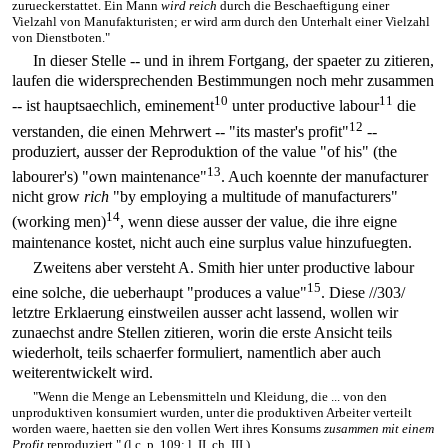
zurueckerstattet. Ein Mann
wird reich
durch die Beschaeftigung einer
Vielzahl von Manufakturisten; er wird arm durch den Unterhalt einer Vielzahl
von Dienstboten."
In dieser Stelle -- und in ihrem Fortgang, der spaeter zu zitieren,
laufen die widersprechenden Bestimmungen noch mehr zusammen
10
11
-- ist hauptsaechlich, eminement
unter productive labour
die
12
verstanden, die einen Mehrwert -- "its master's profit"
--
produziert, ausser der Reproduktion of the value "of his" (the
13
labourer's) "own maintenance"
. Auch koennte der manufacturer
nicht grow
rich
"by employing a multitude of manufacturers"
14
(working men)
, wenn diese ausser der value, die ihre eigne
maintenance kostet, nicht auch eine surplus value hinzufuegten.
Zweitens aber versteht A. Smith hier unter productive labour
15
eine solche, die ueberhaupt "produces a value"
. Diese
//303/
letztre Erklaerung einstweilen ausser acht lassend, wollen wir
zunaechst andre Stellen zitieren, worin die erste Ansicht teils
wiederholt, teils schaerfer formuliert, namentlich aber auch
weiterentwickelt wird.
"Wenn die Menge an Lebensmitteln und Kleidung, die ... von den
unproduktiven konsumiert wurden, unter die produktiven Arbeiter verteilt
worden waere, haetten sie den vollen Wert ihres Konsums
zusammen mit einem
Profit
reproduziert." (l.c. p. 109; l. II, ch. III.)