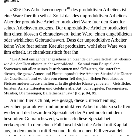
gehoert.
30
//306/
Das Arbeitsvermoegen
des produktiven Arbeiters ist
eine Ware fuer ihn selbst. So ist das des unproduktiven Arbeiters.
Aber der produktive Arbeiter produziert Ware fuer den Kaeufer
seines Arbeitsvermoegens. Der unproduktive Arbeiter produziert
ihm einen blossen Gebrauchswert, keine Ware, einen eingebildeten
oder wirklichen Gebrauchswert. Dass der unproduktive Arbeiter
keine Ware fuer seinen Kaeufer produziert, wohl aber Ware von
ihm erhaelt, ist charakteristisch fuer ihn.
"Die Arbeit einiger der angesehensten Staende der Gesellschaft ist, ebenso
wie die der Dienstboten, nicht wertbildend ... So sind zum Beispiel der
Souveraen mit allen seinen Justizbeamten und Offizieren, die unter ihm
dienen, die ganze Armee und Flotte unproduktive Arbeiter. Sie sind die Diener
der Gesellschaft und werden von einem Teil des jaehrlichen Produkts des
Fleisses anderer Leute erhalten ... In die gleiche Klasse gehoeren ... Geistliche,
Juristen, Aerzte, Literaten und Gelehrte aller Art; Schauspieler, Possenreisser,
Musiker, Opernsaenger, Ballettaenzer usw." (l.c. p. 94, 95.)
An und fuer sich hat, wie gesagt, diese Unterscheidung
zwischen produktiver und unproduktiver Arbeit nichts zu schaffen
weder mit der besondren Spezialitaet der Arbeit noch mit dem
besondren Gebrauchswert, worin sich diese Spezialitaet
verkoerpert. In dem einen Fall tauscht sich die Arbeit mit Kapital
aus, in dem andren mit Revenue. In dem einen Fall verwandelt