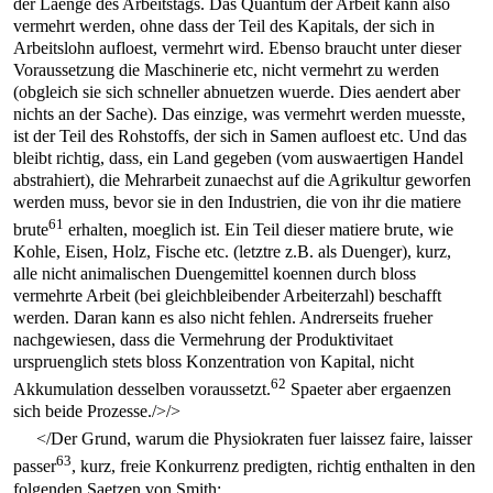
der Laenge des Arbeitstags. Das Quantum der Arbeit kann also
vermehrt werden, ohne dass der Teil des Kapitals, der sich in
Arbeitslohn aufloest, vermehrt wird. Ebenso braucht unter dieser
Voraussetzung die Maschinerie etc, nicht vermehrt zu werden
(obgleich sie sich schneller abnuetzen wuerde. Dies aendert aber
nichts an der Sache). Das einzige, was vermehrt werden muesste,
ist der Teil des Rohstoffs, der sich in Samen aufloest etc. Und das
bleibt richtig, dass, ein Land gegeben (vom auswaertigen Handel
abstrahiert), die Mehrarbeit zunaechst auf die Agrikultur geworfen
werden muss, bevor sie in den Industrien, die von ihr die matiere
61
brute
erhalten, moeglich ist. Ein Teil dieser matiere brute, wie
Kohle, Eisen, Holz, Fische etc. (letztre z.B. als Duenger), kurz,
alle nicht animalischen Duengemittel koennen durch bloss
vermehrte Arbeit (bei gleichbleibender Arbeiterzahl) beschafft
werden. Daran kann es also nicht fehlen. Andrerseits frueher
nachgewiesen, dass die Vermehrung der Produktivitaet
urspruenglich stets bloss Konzentration von Kapital, nicht
62
Akkumulation desselben voraussetzt.
Spaeter aber ergaenzen
sich beide Prozesse./>/>
</Der Grund, warum die Physiokraten fuer laissez faire, laisser
63
passer
, kurz, freie Konkurrenz predigten, richtig enthalten in den
folgenden Saetzen von Smith: