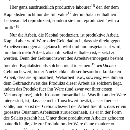
16
Hier ganz ausdruecklich productive labourer
der, der dem
17
Kapitalisten nicht nur die full value
der im Salair enthaltnen
Lebensmittel reproduziert, sondern sie ihm reproduziert "with a
18
profit"
.
Nur die Arbeit, die Kapital produziert, ist produktive Arbeit.
Kapital aber wird Ware oder Geld dadurch, dass sie direkt gegen
Arbeitsvermoegen ausgetauscht wird und nur ausgetauscht wird,
um durch mehr Arbeit, als in ihr selbst enthalten ist, ersetzt zu
werden. Denn der Gebrauchswert des Arbeitsvermoegens besteht
19
fuer den Kapitalisten als solchen nicht in seinem
wirklichen
Gebrauchswert, in der Nuetzlichkeit dieser besondren konkreten
Arbeit, dass sie Spinnarbeit, Webarbeit usw., sowenig wie ihm an
dem Gebrauchswert des Produkts dieser Arbeit als solchem liegt,
indem das Produkt fuer ihn Ware (und zwar vor ihrer ersten
Metamorphose), nicht Konsumtionsartikel ist. Was ihn an der Ware
interessiert, ist, dass sie mehr Tauschwert besitzt, als er fuer sie
zahlte, und so ist der Gebrauchswert der Arbeit fuer ihn, dass er ein
groessres Quantum Arbeitszeit zurueckerhaelt, als er in der Form
des Salairs gezahlt hat. Unter diese produktiven Arbeiter gehoeren
natuerlich alle, die zur Produktion der Ware d'une maniere ou
20