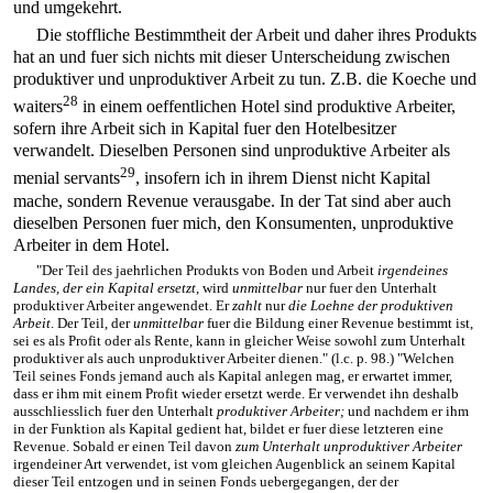
und umgekehrt.
Die stoffliche Bestimmtheit der Arbeit und daher ihres Produkts
hat an und fuer sich nichts mit dieser Unterscheidung zwischen
produktiver und unproduktiver Arbeit zu tun. Z.B. die Koeche und
28
waiters
in einem oeffentlichen Hotel sind produktive Arbeiter,
sofern ihre Arbeit sich in Kapital fuer den Hotelbesitzer
verwandelt. Dieselben Personen sind unproduktive Arbeiter als
29
menial servants
, insofern ich in ihrem Dienst nicht Kapital
mache, sondern Revenue verausgabe. In der Tat sind aber auch
dieselben Personen fuer mich, den Konsumenten, unproduktive
Arbeiter in dem Hotel.
"Der Teil des jaehrlichen Produkts von Boden und Arbeit
irgendeines
Landes, der ein Kapital ersetzt
, wird
unmittelbar
nur fuer den Unterhalt
produktiver Arbeiter angewendet. Er
zahlt
nur
die Loehne der produktiven
Arbeit
. Der Teil, der
unmittelbar
fuer die Bildung einer Revenue bestimmt ist,
sei es als Profit oder als Rente, kann in gleicher Weise sowohl zum Unterhalt
produktiver als auch unproduktiver Arbeiter dienen." (l.c. p. 98.) "Welchen
Teil seines Fonds jemand auch als Kapital anlegen mag, er erwartet immer,
dass er ihm mit einem Profit wieder ersetzt werde. Er verwendet ihn deshalb
ausschliesslich fuer den Unterhalt
produktiver Arbeiter;
und nachdem er ihm
in der Funktion als Kapital gedient hat, bildet er fuer diese letzteren eine
Revenue. Sobald er einen Teil davon
zum Unterhalt unproduktiver Arbeiter
irgendeiner Art verwendet, ist vom gleichen Augenblick an seinem Kapital
dieser Teil entzogen und in seinen Fonds uebergegangen, der der