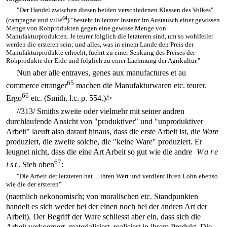
"Der Handel zwischen diesen beiden verschiedenen Klassen des Volkes"
64
(campagne und ville
) "besteht in letzter Instanz im Austausch einer gewissen
Menge von Rohprodukten gegen eine gewisse Menge von
Manufakturprodukten. Je teurer folglich die letzteren sind, um so wohlfeiler
werden die ersteren sein; und alles, was in einem Lande den Preis der
Manufakturprodukte erhoeht, fuehrt zu einer Senkung des Preises der
Rohprodukte der Erde und folglich zu einer Laehmung der Agrikultur."
Nun aber alle entraves, genes aux manufactures et au
65
commerce etranger
machen die Manufakturwaren etc. teurer.
66
Ergo
etc. (Smith, l.c. p. 554.)/>
//313/
Smiths zweite oder vielmehr mit seiner andren
durchlaufende Ansicht von "produktiver" und "unproduktiver
Arbeit" laeuft also darauf hinaus, dass die erste Arbeit ist, die
Ware
produziert, die zweite solche, die "keine Ware" produziert. Er
leugnet nicht, dass die eine Art Arbeit so gut wie die andre
Ware
67
ist
. Sieh oben
:
"Die Arbeit der letzteren hat ... ihren Wert und verdient ihren Lohn ebenso
wie die der ersteren"
(naemlich oekonomisch; von moralischen etc. Standpunkten
handelt es sich weder bei der einen noch bei der andren Art der
Arbeit). Der Begriff der Ware schliesst aber ein, dass sich die
Arbeit verkoerpert, materialisiert, realisiert in ihrem Produkt. Die