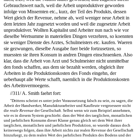
Gebrauchswert nach, weil die Arbeit unproduktiver geworden
infolge von Missernten etc., kurz, der Teil des Produkts, dessen
Wert gleich der Revenue, nehme ab, weil weniger neue Arbeit in
dem letzten Jahr zugesetzt worden und weil die zugesetzte Arbeit
unproduktiver. Wollten Kapitalist und Arbeiter nun nach wie vor
dieselbe Wertsumme in materiellen Dingen verzehren, so koennten
sie weniger Dienste des Arztes, Schulmeisters etc. kaufen. Waeren
sie gezwungen, dieselbe Ausgabe fuer beide fortzusetzen, so
muessten sie ihren Konsum in andren Dingen einschraenken. Also
klar, dass die Arbeit von Arzt und Schulmeister nicht unmittelbar
den fonds schaffen, aus dem sie bezahlt werden, obgleich ihre
Arbeiten in die Produktionskosten des Fonds eingehn, der
ueberhaupt alle Werte schafft, naemlich in die Produktionskosten
des Arbeitsvermoegens.
//311/
A. Smith faehrt fort:
"Drittens scheint es unter jeder Voraussetzung falsch zu sein, zu sagen, die
Arbeit der Handwerker, Manufakturarbeiter und Kaufleute vergroessere nicht
die
reale Revenue
der Gesellschaft. Selbst wenn wir zum Beispiel annehmen,
wie es in diesem System geschieht. dass der Wert des taeglichen, monatlichen
und jaehrlichen Konsums dieser Klasse genau gleich sei dem Wert ihrer
taeglichen, monatlichen und jaehrlichen Produktion, so wuerde daraus doch
keineswegs folgen, dass ihre Arbeit nichts zur realen Revenue der Gesellschaft
hinzufuegt, zu dem realen Wert des jaehrlichen Produkts des Bodens und der