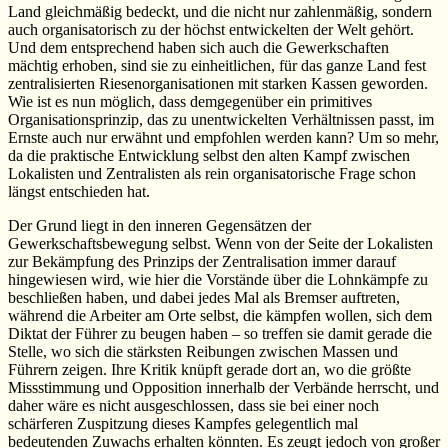
Land gleichmäßig bedeckt, und die nicht nur zahlenmäßig, sondern
auch organisatorisch zu der höchst entwickelten der Welt gehört.
Und dem entsprechend haben sich auch die Gewerkschaften
mächtig erhoben, sind sie zu einheitlichen, für das ganze Land fest
zentralisierten Riesenorganisationen mit starken Kassen geworden.
Wie ist es nun möglich, dass demgegenüber ein primitives
Organisationsprinzip, das zu unentwickelten Verhältnissen passt, im
Ernste auch nur erwähnt und empfohlen werden kann? Um so mehr,
da die praktische Entwicklung selbst den alten Kampf zwischen
Lokalisten und Zentralisten als rein organisatorische Frage schon
längst entschieden hat.
Der Grund liegt in den inneren Gegensätzen der
Gewerkschaftsbewegung selbst. Wenn von der Seite der Lokalisten
zur Bekämpfung des Prinzips der Zentralisation immer darauf
hingewiesen wird, wie hier die Vorstände über die Lohnkämpfe zu
beschließen haben, und dabei jedes Mal als Bremser auftreten,
während die Arbeiter am Orte selbst, die kämpfen wollen, sich dem
Diktat der Führer zu beugen haben – so treffen sie damit gerade die
Stelle, wo sich die stärksten Reibungen zwischen Massen und
Führern zeigen. Ihre Kritik knüpft gerade dort an, wo die größte
Missstimmung und Opposition innerhalb der Verbände herrscht, und
daher wäre es nicht ausgeschlossen, dass sie bei einer noch
schärferen Zuspitzung dieses Kampfes gelegentlich mal
bedeutenden Zuwachs erhalten könnten. Es zeugt jedoch von großer