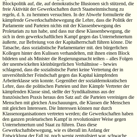
Blockpolitik auf, die, auf demokratische Illusionen sich stützend, die
freie Aktivität der Gewerkschaften durch Staatseinmischung zu
regeln, d. h. zu hemmen versuchten. In der Abwehr formulierte die
kämpfende Gewerkschaftsbewegung die Lehre, dass die Politik der
Parlamente und Parteien nichts mit der Klassenbewegung des
Proletariats zu tun habe, und dass nur diese Klassenbewegung, die
sich in dem gewerkschaftlichen Kampf gegen das Unternehmertum
äußerte, zur Befreiung von der Kapitalherrschaft führen könne. Die
Tatsache, dass sozialistische Parlamentarier mit. den bürgerlichen
Kollegen hinter den Kulissen verhandelten, mit ihnen einen Block
bildeten und als Minister die Regierungsmacht teilten – alles Folgen
der unentwickelten kleinbürgerlichen Verhältnisse – bewies
schlagend, dass die sozialistische Partei keine Vertretung der in
unversöhnlicher Feindschaft gegen das Kapital kämpfenden
Arbeiterklasse sein konnte. Gegenüber der sozialdemokratischen
Lehre, dass die politischen Parteien und ihre Kämpfe Vertreter der
kämpfenden Klasse sind, stellte der Syndikalismus aus der
französischen Praxis heraus den Satz auf: die Parteien vereinigen die
Menschen mit gleichen Anschauungen, die Klassen die Menschen
mit gleichen Interessen. Die Interessen können nur durch
Klassenorganisationen vertreten werden; die Gewerkschaften haben
den ganzen proletarischen Kampf in revolutionärer Weise gegen
Unternehmertum und Staat zu führen. Dass diese
Gewerkschaftsbewegung, wie es überall im Anfang der
Entwicklung der Fall ist, noch wenig zentralisiert war, schwache