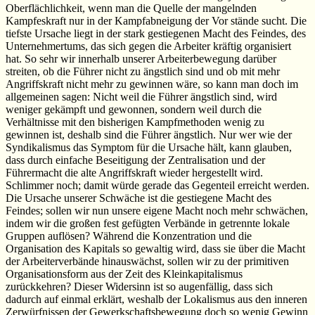
Oberflächlichkeit, wenn man die Quelle der mangelnden
Kampfeskraft nur in der Kampfabneigung der Vor stände sucht. Die
tiefste Ursache liegt in der stark gestiegenen Macht des Feindes, des
Unternehmertums, das sich gegen die Arbeiter kräftig organisiert
hat. So sehr wir innerhalb unserer Arbeiterbewegung darüber
streiten, ob die Führer nicht zu ängstlich sind und ob mit mehr
Angriffskraft nicht mehr zu gewinnen wäre, so kann man doch im
allgemeinen sagen: Nicht weil die Führer ängstlich sind, wird
weniger gekämpft und gewonnen, sondern weil durch die
Verhältnisse mit den bisherigen Kampfmethoden wenig zu
gewinnen ist, deshalb sind die Führer ängstlich. Nur wer wie der
Syndikalismus das Symptom für die Ursache hält, kann glauben,
dass durch einfache Beseitigung der Zentralisation und der
Führermacht die alte Angriffskraft wieder hergestellt wird.
Schlimmer noch; damit würde gerade das Gegenteil erreicht werden.
Die Ursache unserer Schwäche ist die gestiegene Macht des
Feindes; sollen wir nun unsere eigene Macht noch mehr schwächen,
indem wir die großen fest gefügten Verbände in getrennte lokale
Gruppen auflösen? Während die Konzentration und die
Organisation des Kapitals so gewaltig wird, dass sie über die Macht
der Arbeiterverbände hinauswächst, sollen wir zu der primitiven
Organisationsform aus der Zeit des Kleinkapitalismus
zurückkehren? Dieser Widersinn ist so augenfällig, dass sich
dadurch auf einmal erklärt, weshalb der Lokalismus aus den inneren
Zerwürfnissen der Gewerkschaftsbewegung doch so wenig Gewinn