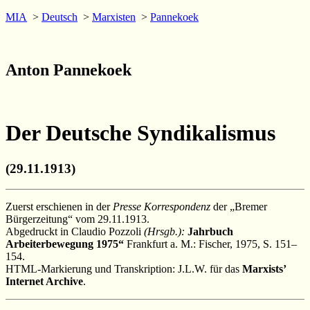
MIA
>
Deutsch
>
Marxisten
>
Pannekoek
Anton Pannekoek
Der Deutsche Syndikalismus
(29.11.1913)
Zuerst erschienen in der
Presse Korrespondenz
der „Bremer
Bürgerzeitung“ vom 29.11.1913.
Abgedruckt in Claudio Pozzoli
(Hrsgb.):
Jahrbuch
Arbeiterbewegung 1975“
Frankfurt a. M.: Fischer, 1975, S. 151–
154.
HTML-Markierung und Transkription: J.L.W. für das
Marxists’
Internet Archive
.