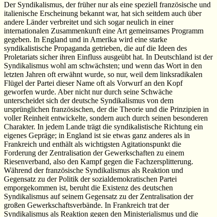
Der Syndikalismus, der früher nur als eine speziell französische und
italienische Erscheinung bekannt war, hat sich seitdem auch über
andere Länder verbreitet und sich sogar neulich in einer
internationalen Zusammenkunft eine Art gemeinsames Programm
gegeben. In England und in Amerika wird eine starke
syndikalistische Propaganda getrieben, die auf die Ideen des
Proletariats sicher ihren Einfluss ausgeübt hat. In Deutschland ist der
Syndikalismus wohl am schwächsten; und wenn das Wort in den
letzten Jahren oft erwähnt wurde, so nur, weil dem linksradikalen
Flügel der Partei dieser Name oft als Vorwurf an den Kopf
geworfen wurde. Aber nicht nur durch seine Schwäche
unterscheidet sich der deutsche Syndikalismus von dem
ursprünglichen französischen, der die Theorie und die Prinzipien in
voller Reinheit entwickelte, sondern auch durch seinen besonderen
Charakter. In jedem Lande trägt die syndikalistische Richtung ein
eigenes Gepräge; in England ist sie etwas ganz anderes als in
Frankreich und enthält als wichtigsten Agitationspunkt die
Forderung der Zentralisation der Gewerkschaften zu einem
Riesenverband, also den Kampf gegen die Fachzersplitterung.
Während der französische Syndikalismus als Reaktion und
Gegensatz zu der Politik der sozialdemokratischen Partei
emporgekommen ist, beruht die Existenz des deutschen
Syndikalismus auf seinem Gegensatz zu der Zentralisation der
großen Gewerkschaftsverbände. In Frankreich trat der
Syndikalismus als Reaktion gegen den Ministerialismus und die