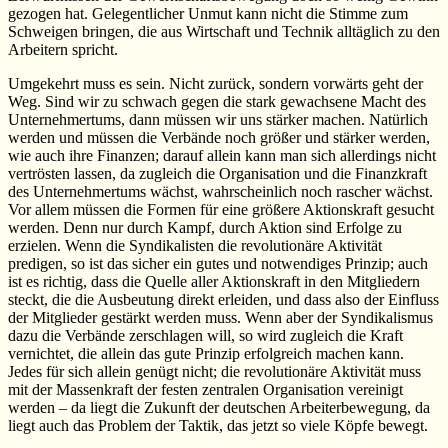
gezogen hat. Gelegentlicher Unmut kann nicht die Stimme zum
Schweigen bringen, die aus Wirtschaft und Technik alltäglich zu den
Arbeitern spricht.
Umgekehrt muss es sein. Nicht zurück, sondern vorwärts geht der
Weg. Sind wir zu schwach gegen die stark gewachsene Macht des
Unternehmertums, dann müssen wir uns stärker machen. Natürlich
werden und müssen die Verbände noch größer und stärker werden,
wie auch ihre Finanzen; darauf allein kann man sich allerdings nicht
vertrösten lassen, da zugleich die Organisation und die Finanzkraft
des Unternehmertums wächst, wahrscheinlich noch rascher wächst.
Vor allem müssen die Formen für eine größere Aktionskraft gesucht
werden. Denn nur durch Kampf, durch Aktion sind Erfolge zu
erzielen. Wenn die Syndikalisten die revolutionäre Aktivität
predigen, so ist das sicher ein gutes und notwendiges Prinzip; auch
ist es richtig, dass die Quelle aller Aktionskraft in den Mitgliedern
steckt, die die Ausbeutung direkt erleiden, und dass also der Einfluss
der Mitglieder gestärkt werden muss. Wenn aber der Syndikalismus
dazu die Verbände zerschlagen will, so wird zugleich die Kraft
vernichtet, die allein das gute Prinzip erfolgreich machen kann.
Jedes für sich allein genügt nicht; die revolutionäre Aktivität muss
mit der Massenkraft der festen zentralen Organisation vereinigt
werden – da liegt die Zukunft der deutschen Arbeiterbewegung, da
liegt auch das Problem der Taktik, das jetzt so viele Köpfe bewegt.