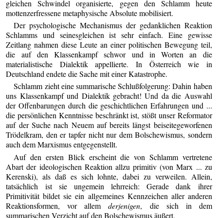
gleichen Schwindel organisierte, gegen den Schlamm heute
mottenzerfressene metaphysische Absolute mobilisiert.
Der psychologische Mechanismus der gedanklichen Reaktion
Schlamms und seinesgleichen ist sehr einfach. Eine gewisse
Zeitlang nahmen diese Leute an einer politischen Bewegung teil,
die auf den Klassenkampf schwor und in Worten an die
materialistische Dialektik appellierte. In Österreich wie in
Deutschland endete die Sache mit einer Katastrophe.
Schlamm zieht eine summarische Schlußfolgerung: Dahin haben
uns Klassenkampf und Dialektik gebracht! Und da die Auswahl
der Offenbarungen durch die geschichtlichen Erfahrungen und ...
die persönlichen Kenntnisse beschränkt ist, stößt unser Reformator
auf der Suche nach Neuem auf bereits längst beiseitegeworfenen
Trödelkram, den er tapfer nicht nur dem Bolschewismus, sondern
auch dem Marxismus entgegenstellt.
Auf den ersten Blick erscheint die von Schlamm vertretene
Abart der ideologischen Reaktion allzu primitiv (von Marx ... zu
Kerenski), als daß es sich lohnte, dabei zu verweilen. Allein,
tatsächlich ist sie ungemein lehrreich: Gerade dank ihrer
Primitivität bildet sie ein allgemeines Kennzeichen aller anderen
Reaktionsformen, vor allem
derjenigen
, die sich in dem
summarischen Verzicht auf den Bolschewismus äußert.