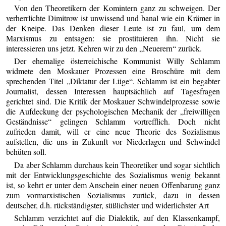
Von den Theoretikern der Komintern ganz zu schweigen. Der
verherrlichte Dimitrow ist unwissend und banal wie ein Krämer in
der Kneipe. Das Denken dieser Leute ist zu faul, um dem
Marxismus zu entsagen: sie prostituieren ihn. Nicht sie
interessieren uns jetzt. Kehren wir zu den „Neuerern“ zurück.
Der ehemalige österreichische Kommunist Willy Schlamm
widmete den Moskauer Prozessen eine Broschüre mit dem
sprechenden Titel „Diktatur der Lüge“. Schlamm ist ein begabter
Journalist, dessen Interessen hauptsächlich auf Tagesfragen
gerichtet sind. Die Kritik der Moskauer Schwindelprozesse sowie
die Aufdeckung der psychologischen Mechanik der „freiwilligen
Geständnisse“ gelingen Schlamm vortrefflich. Doch nicht
zufrieden damit, will er eine neue Theorie des Sozialismus
aufstellen, die uns in Zukunft vor Niederlagen und Schwindel
behüten soll.
Da aber Schlamm durchaus kein Theoretiker und sogar sichtlich
mit der Entwicklungsgeschichte des Sozialismus wenig bekannt
ist, so kehrt er unter dem Anschein einer neuen Offenbarung ganz
zum vormarxistischen Sozialismus zurück, dazu in dessen
deutscher, d.h. rückständigster, süßlichster und widerlichster Art
Schlamm verzichtet auf die Dialektik, auf den Klassenkampf,