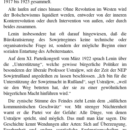
1917 bis 1923 gesammelt.
Alle laufen auf eines hinaus: Ohne Revolution im Westen wird
der Bolschewismus liquidiert werden, entweder von der inneren
Konterrevolution oder durch Intervention von außen, oder durch
beides zusammen.
Lenin insbesondere hat oft darauf hingewiesen, daß die
Bürokratisierung des Sowjetregimes keine technische oder
organisatorische Frage ist, sondern der mögliche Beginn einer
sozialen Entartung des Arbeiterstaates.
Auf dem XI. Parteikongreß vom März 1922 sprach Lenin über
die „Unterstützung“, welche gewisse bürgerliche Politiker im
besonderen der liberale Professor Ustraljew, seit der Zeit der NEP
Sowjetrußland angedeihen zu lassen beschlossen. „Ich bin für die
Unterstützung der Sowjetmacht in Rußland“, sagt Ustraljew, „weil
sie den Weg betreten hat, der sie zu einer gewöhnlichen
bürgerlichen Macht hinführen wird.“
Die zynische Stimme des Feindes zieht Lenin dem „süßlichen
kommunistischen Geschwätz“ vor. Mit strenger Nüchternheit
warnt er die Partei vor der Gefahr: Alle Dinge, von denen
Ustraljew spricht, sind möglich. Das muß man klar sagen. Die
Geschichte kennt Wendungen aller Arten: Sich auf Überzeugung,
Ergebenheit und andere vorzügliche Seeleneigenschaften zu