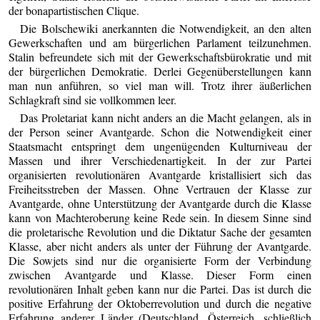
der bonapartistischen Clique.
Die Bolschewiki anerkannten die Notwendigkeit, an den alten
Gewerkschaften und am bürgerlichen Parlament teilzunehmen.
Stalin befreundete sich mit der Gewerkschaftsbürokratie und mit
der bürgerlichen Demokratie. Derlei Gegenüberstellungen kann
man nun anführen, so viel man will. Trotz ihrer äußerlichen
Schlagkraft sind sie vollkommen leer.
Das Proletariat kann nicht anders an die Macht gelangen, als in
der Person seiner Avantgarde. Schon die Notwendigkeit einer
Staatsmacht entspringt dem ungenügenden Kulturniveau der
Massen und ihrer Verschiedenartigkeit. In der zur Partei
organisierten revolutionären Avantgarde kristallisiert sich das
Freiheitsstreben der Massen. Ohne Vertrauen der Klasse zur
Avantgarde, ohne Unterstützung der Avantgarde durch die Klasse
kann von Machteroberung keine Rede sein. In diesem Sinne sind
die proletarische Revolution und die Diktatur Sache der gesamten
Klasse, aber nicht anders als unter der Führung der Avantgarde.
Die Sowjets sind nur die organisierte Form der Verbindung
zwischen Avantgarde und Klasse. Dieser Form einen
revolutionären Inhalt geben kann nur die Partei. Das ist durch die
positive Erfahrung der Oktoberrevolution und durch die negative
Erfahrung anderer Länder (Deutschland, Österreich, schließlich