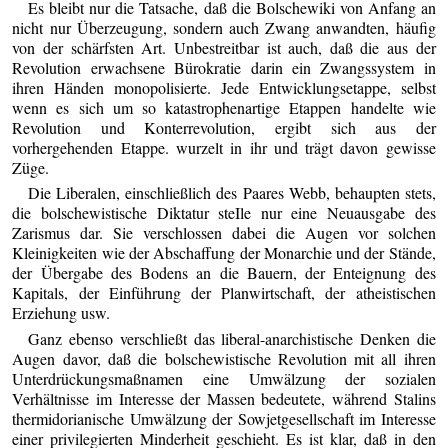
Es bleibt nur die Tatsache, daß die Bolschewiki von Anfang an
nicht nur Überzeugung, sondern auch Zwang anwandten, häufig
von der schärfsten Art. Unbestreitbar ist auch, daß die aus der
Revolution erwachsene Bürokratie darin ein Zwangssystem in
ihren Händen monopolisierte. Jede Entwicklungsetappe, selbst
wenn es sich um so katastrophenartige Etappen handelte wie
Revolution und Konterrevolution, ergibt sich aus der
vorhergehenden Etappe. wurzelt in ihr und trägt davon gewisse
Züge.
Die Liberalen, einschließlich des Paares Webb, behaupten stets,
die bolschewistische Diktatur steIle nur eine Neuausgabe des
Zarismus dar. Sie verschlossen dabei die Augen vor solchen
Kleinigkeiten wie der Abschaffung der Monarchie und der Stände,
der Übergabe des Bodens an die Bauern, der Enteignung des
Kapitals, der Einführung der Planwirtschaft, der atheistischen
Erziehung usw.
Ganz ebenso verschließt das liberal-anarchistische Denken die
Augen davor, daß die bolschewistische Revolution mit all ihren
Unterdrückungsmaßnamen eine Umwälzung der sozialen
Verhältnisse im Interesse der Massen bedeutete, während Stalins
thermidorianische Umwälzung der Sowjetgesellschaft im Interesse
einer privilegierten Minderheit geschieht. Es ist klar, daß in den