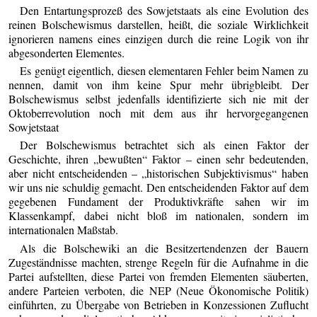
Den Entartungsprozeß des Sowjetstaats als eine Evolution des
reinen Bolschewismus darstellen, heißt, die soziale Wirklichkeit
ignorieren namens eines einzigen durch die reine Logik von ihr
abgesonderten Elementes.
Es genügt eigentlich, diesen elementaren Fehler beim Namen zu
nennen, damit von ihm keine Spur mehr übrigbleibt. Der
Bolschewismus selbst jedenfalls identifizierte sich nie mit der
Oktoberrevolution noch mit dem aus ihr hervorgegangenen
Sowjetstaat
Der Bolschewismus betrachtet sich als einen Faktor der
Geschichte, ihren „bewußten“ Faktor – einen sehr bedeutenden,
aber nicht entscheidenden – „historischen Subjektivismus“ haben
wir uns nie schuldig gemacht. Den entscheidenden Faktor auf dem
gegebenen Fundament der Produktivkräfte sahen wir im
Klassenkampf, dabei nicht bloß im nationalen, sondern im
internationalen Maßstab.
Als die Bolschewiki an die Besitzertendenzen der Bauern
Zugeständnisse machten, strenge Regeln für die Aufnahme in die
Partei aufstellten, diese Partei von fremden Elementen säuberten,
andere Parteien verboten, die NEP (Neue Ökonomische Politik)
einführten, zu Übergabe von Betrieben in Konzessionen Zuflucht