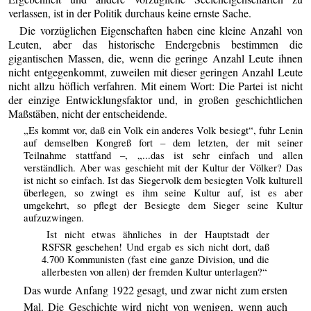
verlassen, ist in der Politik durchaus keine ernste Sache.
Die vorzüglichen Eigenschaften haben eine kleine Anzahl von
Leuten, aber das historische Endergebnis bestimmen die
gigantischen Massen, die, wenn die geringe Anzahl Leute ihnen
nicht entgegenkommt, zuweilen mit dieser geringen Anzahl Leute
nicht allzu höflich verfahren. Mit einem Wort: Die Partei ist nicht
der einzige Entwicklungsfaktor und, in großen geschichtlichen
Maßstäben, nicht der entscheidende.
„Es kommt vor, daß ein Volk ein anderes Volk besiegt“, fuhr Lenin
auf demselben Kongreß fort – dem letzten, der mit seiner
Teilnahme stattfand –, „...das ist sehr einfach und allen
verständlich. Aber was geschieht mit der Kultur der Völker? Das
ist nicht so einfach. Ist das Siegervolk dem besiegten Volk kulturell
überlegen, so zwingt es ihm seine Kultur auf, ist es aber
umgekehrt, so pflegt der Besiegte dem Sieger seine Kultur
aufzuzwingen.
Ist nicht etwas ähnliches in der Hauptstadt der
RSFSR geschehen! Und ergab es sich nicht dort, daß
4.700 Kommunisten (fast eine ganze Division, und die
allerbesten von allen) der fremden Kultur unterlagen?“
Das wurde Anfang 1922 gesagt, und zwar nicht zum ersten
Mal. Die Geschichte wird nicht von wenigen, wenn auch