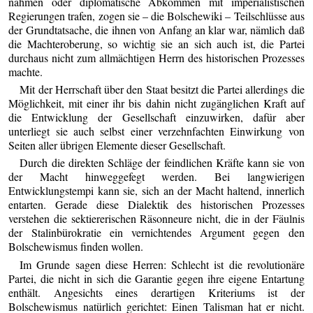
nahmen oder diplomatische Abkommen mit imperialistischen
Regierungen trafen, zogen sie – die Bolschewiki – Teilschlüsse aus
der Grundtatsache, die ihnen von Anfang an klar war, nämlich daß
die Machteroberung, so wichtig sie an sich auch ist, die Partei
durchaus nicht zum allmächtigen Herrn des historischen Prozesses
machte.
Mit der Herrschaft über den Staat besitzt die Partei allerdings die
Möglichkeit, mit einer ihr bis dahin nicht zugänglichen Kraft auf
die Entwicklung der Gesellschaft einzuwirken, dafür aber
unterliegt sie auch selbst einer verzehnfachten Einwirkung von
Seiten aller übrigen Elemente dieser Gesellschaft.
Durch die direkten Schläge der feindlichen Kräfte kann sie von
der Macht hinweggefegt werden. Bei langwierigen
Entwicklungstempi kann sie, sich an der Macht haltend, innerlich
entarten. Gerade diese Dialektik des historischen Prozesses
verstehen die sektiererischen Räsonneure nicht, die in der Fäulnis
der Stalinbürokratie ein vernichtendes Argument gegen den
Bolschewismus finden wollen.
Im Grunde sagen diese Herren: Schlecht ist die revolutionäre
Partei, die nicht in sich die Garantie gegen ihre eigene Entartung
enthält. Angesichts eines derartigen Kriteriums ist der
Bolschewismus natürlich gerichtet: Einen Talisman hat er nicht.