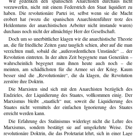
Wir gedenken den spanischen Anarchisten durchaus nicht
vorzuwerfen, nicht mit einem Federstrich den Staat liquidiert zu
haben. Die revolutionäre Partei ist, selbst wenn sie die Macht
erobert hat (wozu die spanischen Anarchistenführer trotz des
Heldentums der anarchistischen Arbeiter nicht imstande waren)
durchaus noch nicht der allmächtige Herr der Gesellschaft.
Doch um so unerbittlicher klagen wir die anarchistische Theorie
an, die für friedliche Zeiten ganz tauglich schien, aber auf die man
verzichten muß, sobald die „außerordentlichen Umstände“ ... der
Revolution eintreten. In der alten Zeit begegnete man Generälen –
wahrscheinlich begegnet man ihnen heute auch noch – die
meinten, am schädlichsten für die Armee sei der Krieg. Kaum
besser sind die „Revolutionäre“, die da klagen, die Revolution
zerstöre ihre Doktrin.
Die Marxisten sind sich mit den Anarchisten bezüglich des
Endzieles, der Liquidierung des Staates, vollkommen einig. Der
Marxismus bleibt „staatlich“ nur, soweit die Liquidierung des
Staates nicht vermittels der einfachen Ignorierung des Staates
erreicht werden kann.
Die Erfahrung des Stalinismus widerlegt nicht die Lehre des
Marxismus, sondern bestätigt sie auf umgekehrte Weise. Die
revolutionäre Doktrin, die das Proletariat lehrt, sich in einer Lage