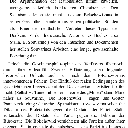
Die Argumentation der Rationalisten nimmt zuweilen,
wenigstens äußerlich, konkreteren Charakter an. Den
Stalinismus leiten sie nicht aus dem Bolschewismus in
seiner Gesamtheit, sondern aus seinen politischen Sünden
ab. (Einer der deutlichsten Vertreter dieses Typus des
Denkens ist der französische Autor eines Buches über
Stalin, B. Souvarine.) Von den Tatsachen und Dokumenten
her stellen Souvarines Arbeiten eine lange, gewissenhafte
Forschung dar.
Jedoch die Geschichtsphilosophie des Verfassers überrascht
durch ihre Vulgarität. Zwecks Erläuterung allen folgenden
historischen Unheils sucht er nach dem Bolschewismus
innewohnenden Fehlern. Der Einfluß der realen Bedingungen des
geschichtlichen Prozesses auf den Bolschewismus existiert für ihn
nicht. (Selbst H. Taine mit seiner Theorie des „Milieu“ stand Marx
näher als Souvarine.) Die Bolschewiki – sagen uns Gorter,
Pannekoek, einige deutsche „Spartakisten“ usw. – vertauschen die
Diktatur des Proletariats gegen die Diktatur der Partei, Stalin
vertauschte die Diktatur der Partei gegen die Diktatur der
Bürokratie. Die Bolschewiki vernichteten alle Parteien außer ihrer
eigenen, Stalin erstickte die bolschewistische Partei im Interesse