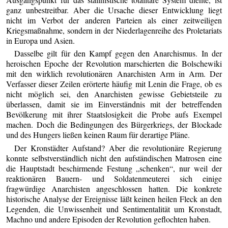
ganz unbestreitbar. Aber die Ursache dieser Entwicklung liegt
nicht im Verbot der anderen Parteien als einer zeitweiligen
Kriegsmaßnahme, sondern in der Niederlagenreihe des Proletariats
in Europa und Asien.
Dasselbe gilt für den Kampf gegen den Anarchismus. In der
heroischen Epoche der Revolution marschierten die Bolschewiki
mit den wirklich revolutionären Anarchisten Arm in Arm. Der
Verfasser dieser Zeilen erörterte häufig mit Lenin die Frage, ob es
nicht möglich sei, den Anarchisten gewisse Gebietsteile zu
überlassen, damit sie im Einverständnis mit der betreffenden
Bevölkerung mit ihrer Staatslosigkeit die Probe aufs Exempel
machen. Doch die Bedingungen des Bürgerkriegs, der Blockade
und des Hungers ließen keinen Raum für derartige Pläne.
Der Kronstädter Aufstand? Aber die revolutionäre Regierung
konnte selbstverständlich nicht den aufständischen Matrosen eine
die Hauptstadt beschirmende Festung „schenken“, nur weil der
reaktionären Bauern- und Soldatenmeuterei sich einige
fragwürdige Anarchisten angeschlossen hatten. Die konkrete
historische Analyse der Ereignisse läßt keinen heilen Fleck an den
Legenden, die Unwissenheit und Sentimentalität um Kronstadt,
Machno und andere Episoden der Revolution geflochten haben.