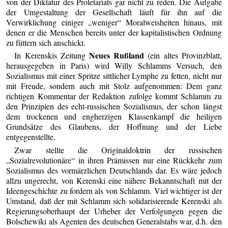
von der Diktatur des Proletariats gar nicht zu reden. Die Aufgabe
der Umgestaltung der Gesellschaft läuft für ihn auf die
Verwirklichung einiger „weniger“ Moralweisheiten hinaus, mit
denen er die Menschen bereits unter der kapitalistischen Ordnung
zu füttern sich anschickt.
Neues Rußland
In Kerenskis Zeitung
(ein altes Provinzblatt,
herausgegeben in Paris) wird Willy Schlamms Versuch, den
Sozialismus mit einer Spritze sittlicher Lymphe zu fetten, nicht nur
mit Freude, sondern auch mit Stolz aufgenommen: Dem ganz
richtigen Kommentar der Redaktion zufolge kommt Schlamm zu
den Prinzipien des echt-russischen Sozialismus, der schon längst
dem trockenen und engherzigen Klassenkampf die heiligen
Grundsätze des Glaubens, der Hoffnung und der Liebe
entgegenstellte.
Zwar stellte die Originaldoktrin der russischen
„Sozialrevolutionäre“ in ihren Prämissen nur eine Rückkehr zum
Sozialismus des vormärzlichen Deutschlands dar. Es wäre jedoch
allzu ungerecht, von Kerenski eine nähere Bekanntschaft mit der
Ideengeschichte zu fordern als von Schlamm. Viel wichtiger ist der
Umstand, daß der mit Schlamm sich solidarisierende Kerenski als
Regierungsoberhaupt der Urheber der Verfolgungen gegen die
Bolschewiki als Agenten des deutschen Generalstabs war, d.h. den