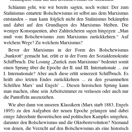
Schlamm geht, wie wir bereits sagten, noch weiter: Der zum
Stalinismus entartete Bolschewismus ist selbst aus dem Marxismus
entstanden – man kann folglich nicht den Stalinismus bekämpfen
und dabei auf den Grundlagen des Marxismus bleiben. Die
weniger Konsequenten, aber Zahlreicheren sagen hingegen: „Man
muß vom Bolschewismus zum Marxismus zurückkehren.“ Auf
welchem Wege? Zu welchem Marxismus?
Bevor der Marxismus in der Form des Bolschewismus
„bankrott“ gemacht hat, erlitt er in der Form der Sozialdemokratie
Schiffbruch. Die Losung „Zurück zum Marxismus“ bedeutet somit
einen Sprung über die Epoche der II. und III. Internationale ... zur
I. Internationale? Aber auch diese erlitt seinerzeit Schiffbruch. Es
heißt also letzten Endes zurückkehren ... zu den gesammelten
Schriften Marx’ und Engels’ ... Diesen heroischen Sprung kann
man machen, ohne sein Arbeitszimmer zu verlassen oder auch nur
die Pantoffeln auszuziehen.
Wie aber dann von unseren Klassikern (Marx starb 1883, Engels
1895) zu den Aufgaben der neuen Epoche gelangen und dabei
einige Jahrzehnte theoretischen und politischen Kampfes umgehen,
darunter den Bolschewismus und die Oktoberrevolution? Niemand
von denen, die Verzicht auf den Bolschewismus als eine historisch