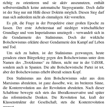
richtig zu orientieren und sie aktiv auszunutzen, enthält
selbstverständlich keine automatische Siegesgarantie. Doch dafür
ist der Sieg nur mit Hilfe dieser Doktrin möglich. Diesen Sieg darf
man sich außerdem nicht als einmaligen Akt vorstellen.
Es gilt, die Frage in der Perspektive einer großen Epoche zu
fassen. Der erste Arbeiterstaat auf niedriger wirtschaftlicher
Grundlage und vom Imperialismus umzingelt – verwandelt sich in
die Gendarmerie des Stalinismus. Doch der wirkliche
Bolschewismus erklärte dieser Gendarmerie den Kampf auf Leben
und Tod.
Um sich zu halten, ist der Stalinismus gezwungen, heute
geradezu einen Bürgerkrieg gegen den Bolschewismus unter dem
Namen des „Trotzkismus“ zu führen, nicht nur in der UdSSR,
sondern auch in Spanien. Die alte Bolschewistische Partei ist tot,
aber der Bolschewismus erhebt überall seinen Kopf.
Den Stalinismus aus dem Bolschewismus oder aus dem
Marxismus abzuleiten, ist ganz dasselbe, wie, im breiteren Sinne,
die Konterrevolution aus der Revolution abzuleiten. Nach dieser
Schablone bewegte sich stets das liberalkonservative und später
das reformistische Denken. Die Revolution hat, kraft der
Klassenstruktur der Gesellschaft, stets die Konterrevolution
erzeugt.