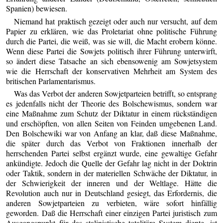
Spanien) bewiesen.
Niemand hat praktisch gezeigt oder auch nur versucht, auf dem
Papier zu erklären, wie das Proletariat ohne politische Führung
durch die Partei, die weiß, was sie will, die Macht erobern könne.
Wenn diese Partei die Sowjets politisch ihrer Führung unterwirft,
so ändert diese Tatsache an sich ebensowenig am Sowjetsystem
wie die Herrschaft der konservativen Mehrheit am System des
britischen Parlamentarismus.
Was das Verbot der anderen Sowjetparteien betrifft, so entsprang
es jedenfalls nicht der Theorie des Bolschewismus, sondern war
eine Maßnahme zum Schutz der Diktatur in einem rückständigen
und erschöpften, von allen Seiten von Feinden umgebenen Land.
Den Bolschewiki war von Anfang an klar, daß diese Maßnahme,
die später durch das Verbot von Fraktionen innerhalb der
herrschenden Partei selbst ergänzt wurde, eine gewaltige Gefahr
ankündigte. Jedoch die Quelle der Gefahr lag nicht in der Doktrin
oder Taktik, sondern in der materiellen Schwäche der Diktatur, in
der Schwierigkeit der inneren und der Weltlage. Hätte die
Revolution auch nur in Deutschland gesiegt, das Erfordernis, die
anderen Sowjetparteien zu verbieten, wäre sofort hinfällig
geworden. Daß die Herrschaft einer einzigen Partei juristisch zum
Ausgangspunkt für das stalinistische totalitäre System diente, ist