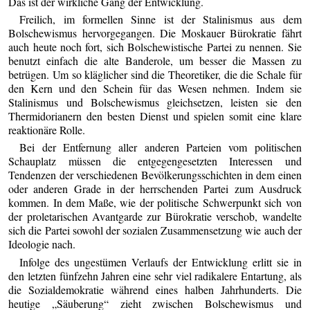
Das ist der wirkliche Gang der Entwicklung.
Freilich, im formellen Sinne ist der Stalinismus aus dem
Bolschewismus hervorgegangen. Die Moskauer Bürokratie fährt
auch heute noch fort, sich Bolschewistische Partei zu nennen. Sie
benutzt einfach die alte Banderole, um besser die Massen zu
betrügen. Um so kläglicher sind die Theoretiker, die die Schale für
den Kern und den Schein für das Wesen nehmen. Indem sie
Stalinismus und Bolschewismus gleichsetzen, leisten sie den
Thermidorianern den besten Dienst und spielen somit eine klare
reaktionäre Rolle.
Bei der Entfernung aller anderen Parteien vom politischen
Schauplatz müssen die entgegengesetzten Interessen und
Tendenzen der verschiedenen Bevölkerungsschichten in dem einen
oder anderen Grade in der herrschenden Partei zum Ausdruck
kommen. In dem Maße, wie der politische Schwerpunkt sich von
der proletarischen Avantgarde zur Bürokratie verschob, wandelte
sich die Partei sowohl der sozialen Zusammensetzung wie auch der
Ideologie nach.
Infolge des ungestümen Verlaufs der Entwicklung erlitt sie in
den letzten fünfzehn Jahren eine sehr viel radikalere Entartung, als
die Sozialdemokratie während eines halben Jahrhunderts. Die
heutige „Säuberung“ zieht zwischen Bolschewismus und