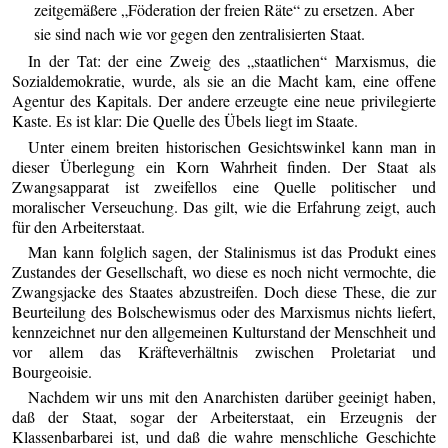
zeitgemäßere „Föderation der freien Räte“ zu ersetzen. Aber
sie sind nach wie vor gegen den zentralisierten Staat.
In der Tat: der eine Zweig des „staatlichen“ Marxismus, die
Sozialdemokratie, wurde, als sie an die Macht kam, eine offene
Agentur des Kapitals. Der andere erzeugte eine neue privilegierte
Kaste. Es ist klar: Die Quelle des Übels liegt im Staate.
Unter einem breiten historischen Gesichtswinkel kann man in
dieser Überlegung ein Korn Wahrheit finden. Der Staat als
Zwangsapparat ist zweifellos eine Quelle politischer und
moralischer Verseuchung. Das gilt, wie die Erfahrung zeigt, auch
für den Arbeiterstaat.
Man kann folglich sagen, der Stalinismus ist das Produkt eines
Zustandes der Gesellschaft, wo diese es noch nicht vermochte, die
Zwangsjacke des Staates abzustreifen. Doch diese These, die zur
Beurteilung des Bolschewismus oder des Marxismus nichts liefert,
kennzeichnet nur den allgemeinen Kulturstand der Menschheit und
vor allem das Kräfteverhältnis zwischen Proletariat und
Bourgeoisie.
Nachdem wir uns mit den Anarchisten darüber geeinigt haben,
daß der Staat, sogar der Arbeiterstaat, ein Erzeugnis der
Klassenbarbarei ist, und daß die wahre menschliche Geschichte