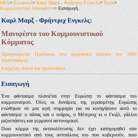
MIA
>
Ελληνικά
>
Καρλ Μαρξ - Φρήντριχ Ενγκελς
>
Έργα
>
Κομμουνιστικό Μανιφέστο
> Εισαγωγή
Καρλ Μαρξ - Φρήντριχ Ενγκελς:
Μανιφέστο του Κομμουνιστικού
Κόμματος
Προηγούμενο: Πρόλογος στη γερμανική έκδοση του 1890
(απόσπασμα)
Επόμενο: Αστοί και προλετάριοι
Εισαγωγή
Ένα φάντασμα πλανιέται στην Ευρώπη: το φάντασμα του
κομμουνισμού. Όλες οι δυνάμεις της γερασμένης Ευρώπης
ενώθηκαν σε μια ιερή συμμαχία για να κυνηγήσουν αυτό το
φάντασμα: ο πάπας και ο τσάρος, ο Μέτερνιχ κι ο Γκιζό, γάλλοι
ριζοσπάστες και γερμανοί αστυνομικοί.
Ποιο κόμμα της αντιπολίτευσης δεν έχει κατηγορηθεί σαν
κομμουνιστικό από τους αντιπάλους του που κυβερνούν, ποιο