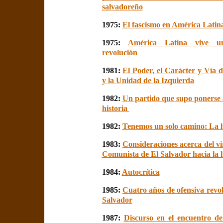
salvadoreño
1975:
El fascismo en América Latin
1975:
América Latina vive u
revolución
1981:
El Poder, el Carácter y Vía 
y la Unidad de la Izquierda
1982:
Un partido que supo ponerse a
historia
1982:
Tenemos un solo camino: La 
1983:
Consideraciones acerca del vi
Comunista de El Salvador hacia la
1984:
Autocrítica
1985:
Cuatro años de ofensiva revo
Salvador
1987:
Discurso en el encuentro de