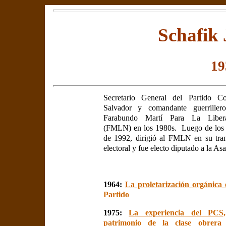
Schafik
19
Secretario General del Partido C
Salvador y comandante guerriller
Farabundo Martí Para La Libera
(FMLN) en los 1980s. Luego de los 
de 1992, dirigió al FMLN en su tran
electoral y fue electo diputado a la A
1964:
La proletarización orgánica 
Partido
1975:
La experiencia del PCS
patrimonio de la clase obrera