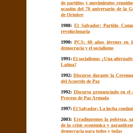
de partidos y movimientos reunid
ocasión del 70 aniversario de la 
de Octubre
1988:
El Salvador: Partido Comu
revolucionaria
1990:
PCS: 60 años jóvenes en l
democracia y el socialismo
1991:
El socialismo: ¿Una alternati
Latina?
1992:
Discurso durante la Ceremo
del Acuerdo de Paz
1992:
Discurso pronunciado en el 
Proceso de Paz Armada
1997:
El Salvador: La lucha contin
2003:
Erradiquemos la pobreza, s
de la crisis económica y garantice
democracia para todos y todas