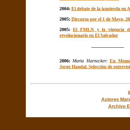
2004:
El debate de la izquierda en 
2005:
Dircurso por el 1 de Mayo, 2
2005:
El FMLN y la vigencia de
revolucionario en El Salvador
______________
2006:
Marta Harnecker
:
En Memor
Jorge Handal. Selección de entrevis
Autores Marx
Archivo E