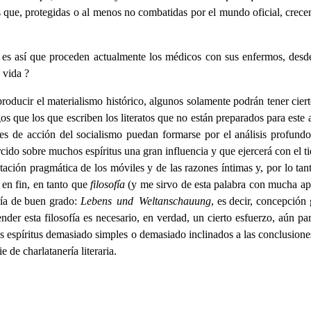
s que, protegidas o al menos no combatidas por el mundo oficial, crec
 es así que proceden actualmente los médicos con sus enfermos, desd
a vida ?
 producir el materialismo histórico, algunos solamente podrán tener cie
agos que los que escriben los literatos que no están preparados para este 
es de acción del socialismo puedan formarse por el análisis profundo
ercido sobre muchos espíritus una gran influencia y que ejercerá con el 
tación pragmática de los móviles y de las razones íntimas y, por lo tan
 en fin, en tanto que
filosofía
(y me sirvo de esta palabra con mucha a
iría de buen grado:
Lebens und Weltanschauung
, es decir, concepció
der esta filosofía es necesario, en verdad, un cierto esfuerzo, aún pa
s espíritus demasiado simples o demasiado inclinados a las conclusione
de charlatanería literaria.