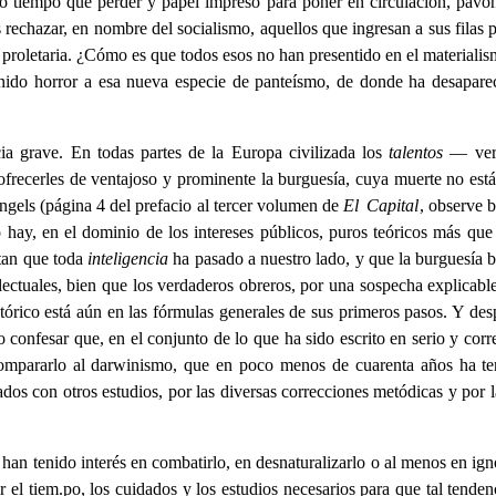
o tiempo que perder y papel impreso para poner en circulación, pavo
echazar, en nombre del socialismo, aquellos que ingresan a sus filas pa
roletaria. ¿Cómo es que todos esos no han presentido en el materialismo
nido horror a esa nueva especie de panteísmo, de donde ha desapare
cia grave. En todas partes de la Europa civilizada los
talentos
— verd
ofrecerles de ventajoso y prominente la burguesía, cuya muerte no est
ngels (página 4 del prefacio al tercer volumen de
El Capital
, observe 
 hay, en el dominio de los intereses públicos, puros teóricos más que 
itan que toda
inteligencia
ha pasado a nuestro lado, y que la burguesía b
telectuales, bien que los verdaderos obreros, por una sospecha explicable
istórico está aún en las fórmulas generales de sus primeros pasos. Y d
o confesar que, en el conjunto de lo que ha sido escrito en serio y corr
ompararlo al darwinismo, que en poco menos de cuarenta años ha teni
ados con otros estudios, por las diversas correcciones metódicas y por l
han tenido interés en combatirlo, en desnaturalizarlo o al menos en ignor
el tiem.po, los cuidados y los estudios necesarios para que tal tende