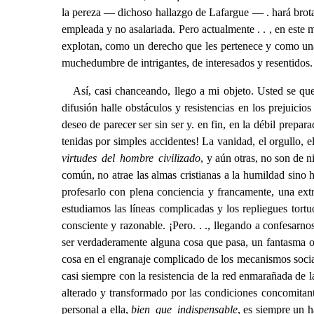
la pereza — dichoso hallazgo de Lafargue — . hará brota
empleada y no asalariada. Pero actualmente . . , en este m
explotan, como un derecho que les pertenece y como una p
muchedumbre de intrigantes, de interesados y resentidos.
Así, casi chanceando, llego a mi objeto. Usted se que
difusión halle obstáculos y resistencias en los prejuicio
deseo de parecer ser sin ser y. en fin, en la débil prepa
tenidas por simples accidentes! La vanidad, el orgullo, el
virtudes del hombre civilizado
, y aún otras, no son de 
común, no atrae las almas cristianas a la humildad sino h
profesarlo con plena conciencia y francamente, una ex
estudiamos las líneas complicadas y los repliegues tortu
consciente y razonable. ¡Pero. . ., llegando a confesarn
ser verdaderamente alguna cosa que pasa, un fantasma o
cosa en el engranaje complicado de los mecanismos social
casi siempre con la resistencia de la red enmarañada de l
alterado y transformado por las condiciones concomitant
personal a ella,
bien que indispensable
, es siempre un 