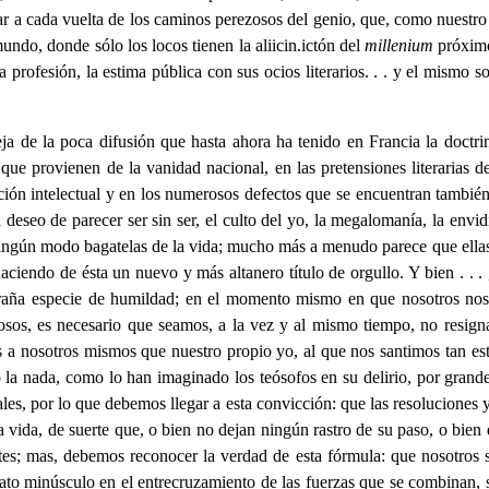
r a cada vuelta de los caminos perezosos del genio, que, como nuestro 
undo, donde sólo los locos tienen la aliicin.ictón del
millenium
próximo
rofesión, la estima pública con sus ocios literarios. . . y el mismo s
ja de la poca difusión que hasta ahora ha tenido en Francia la doctrin
s que provienen de la vanidad nacional, en las pretensiones literarias de
ración intelectual y en los numerosos defectos que se encuentran tambié
 deseo de parecer ser sin ser, el culto del yo, la megalomanía, la envid
ningún modo bagatelas de la vida; mucho más a menudo parece que ellas s
aciendo de ésta un nuevo y más altanero título de orgullo. Y bien . . . 
traña especie de humildad; en el momento mismo en que nosotros nos
osos, es necesario que seamos, a la vez y al mismo tiempo, no resignad
os a nosotros mismos que nuestro propio yo, al que nos santimos tan est
 la nada, como lo han imaginado los teósofos en su delirio, por gran
es, por lo que debemos llegar a esta convicción: que las resoluciones 
a vida, de suerte que, o bien no dejan ningún rastro de su paso, o bien 
es; mas, debemos reconocer la verdad de esta fórmula: que nosotros s
hato minúsculo en el entrecruzamiento de las fuerzas que se combinan, 