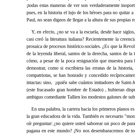
¡todas estas maneras de ver son verdaderamente inoport
pues, en la historia el lujo de los héroes para no quitar
Paul, no sean dignos de llegar a la altura de sus propias ro
Y, en efecto, ¿no se va a la escuela, desde hace siglo
casi creó la literatura italiana? Recientemente la creen
prosaica de procesos histórico-sociales. ¿Es que la Revol
de la leyenda liberal, santos de la derecha, santos de 
cómo, a pesar de la poca resignación que muestra para l
demostrar, como si escribiera las erratas de la histori
compatriotas, se han honrado y concedido recíprocamente
intactas: sino, ¡quién sabe cuántos imitadores de Saint
(este fracasado gran hombre de Estado) , hubieran disp
ambiguo comediante Tallien los modestos galones de sub
En una palabra, la carrera hacia los primeros planos es 
la gran educadora de la vida. También es necesario "mora
oír preguntar: ¿no quiere usted saborear un poco de para
pagana en este mundo? ¡No nos desembaracemos de toda 