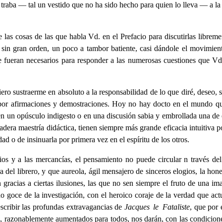
 traba — tal un vestido que no ha sido hecho para quien lo lleva — a l
 las cosas de las que habla Vd. en el Prefacio para discutirlas libr
ir sin gran orden, un poco a tambor batiente, casi dándole el movimie
 que fueran necesarios para responder a las numerosas cuestiones que
iero sustraerme en absoluto a la responsabilidad de lo que diré, deseo, 
 por afirmaciones y demostraciones. Hoy no hay docto en el mundo qu
en un opúsculo indigesto o en una discusión sabia y embrollada una de
era maestría didáctica, tienen siempre más grande eficacia intuitiva po
ad o de insinuarla por primera vez en el espíritu de los otros.
ios y a las mercancías, el pensamiento no puede circular n través del
del librero, y que aureola, ágil mensajero de sinceros elogios, la hone
gracias a ciertas ilusiones, las que no sen siempre el fruto de una im
ino goce de la investigación, con el heroico coraje de la verdad que a
escribir las profundas extravagancias de
Jacques le Fataliste
, que por
razonablemente aumentados para todos, nos darán, con las condiciones 