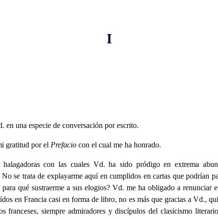
I
. en una especie de conversación por escrito.
i gratitud por el
Prefacio
con el cual me ha honrado.
as halagadoras con las cuales Vd. ha sido pródigo en extrema abu
No se trata de explayarme aquí en cumplidos en cartas que podrían par
a; para qué sustraerme a sus elogios? Vd. me ha obligado a renunciar 
leídos en Francia casi en forma de libro, no es más que gracias a Vd., q
os franceses, siempre admiradores y discípulos del clasicismo literar