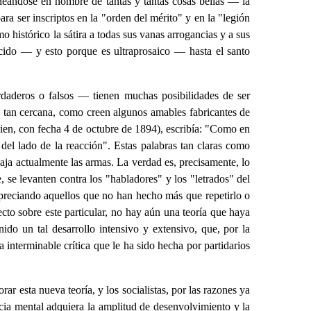
neándose en nombre de tantas y tantas cosas bellas — la
ra ser inscriptos en la "orden del mérito" y en la "legión
 histórico la sátira a todas sus vanas arrogancias y a sus
cido — y esto porque es ultraprosaico — hasta el santo
aderos o falsos — tienen muchas posibilidades de ser
á tan cercana, como creen algunos amables fabricantes de
bien, con fecha 4 de octubre de 1894), escribía: "Como en
del lado de la reacción". Estas palabras tan claras como
aja actualmente las armas. La verdad es, precisamente, lo
, se levanten contra los "habladores" y los "letrados" del
espreciando aquellos que no han hecho más que repetirlo o
ecto sobre este particular, no hay aún una teoría que haya
do un tal desarrollo intensivo y extensivo, que, por la
a interminable crítica que le ha sido hecha por partidarios
ar esta nueva teoría, y los socialistas, por las razones ya
ncia mental adquiera la amplitud de desenvolvimiento y la