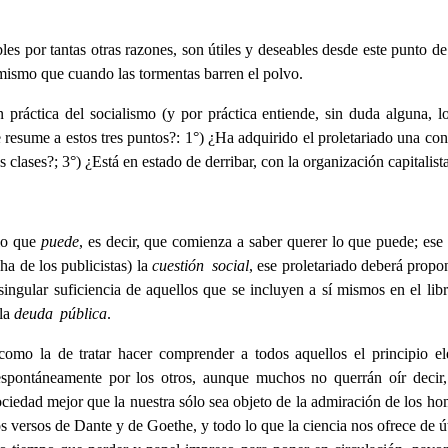
bles por tantas otras razones, son útiles y deseables desde este punto d
 mismo que cuando las tormentas barren el polvo.
práctica del socialismo (y por práctica entiende, sin duda alguna, lo
e resume a estos tres puntos?: 1°) ¿Ha adquirido el proletariado una conc
s clases?; 3°) ¿Está en estado de derribar, con la organización capitalista
 lo que
puede
, es decir, que comienza a saber querer lo que puede; es
ha de los publicistas) la
cuestión social
, ese proletariado deberá propon
singular suficiencia de aquellos que se incluyen a sí mismos en el li
 la
deuda pública
.
omo la de tratar hacer comprender a todos aquellos el principio el
spontáneamente por los otros, aunque muchos no querrán oír decir
iedad mejor que la nuestra sólo sea objeto de la admiración de los h
os versos de Dante y de Goethe, y todo lo que la ciencia nos ofrece de ú