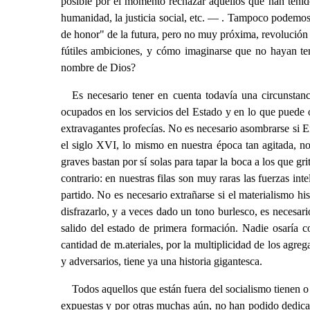
posible por el momento rechazar aquellos que han tenid
humanidad, la justicia social, etc. — . Tampoco podemos r
de honor" de la futura, pero no muy próxima, revolución p
fútiles ambiciones, y cómo imaginarse que no hayan te
nombre de Dios?
Es necesario tener en cuenta todavía una circunstan
ocupados en los servicios del Estado y en lo que puede 
extravagantes profecías. No es necesario asombrarse si E
el siglo XVI, lo mismo en nuestra época tan agitada, no
graves bastan por sí solas para tapar la boca a los que gr
contrario: en nuestras filas son muy raras las fuerzas in
partido. No es necesario extrañarse si el materialismo h
disfrazarlo, y a veces dado un tono burlesco, es necesari
salido del estado de primera formación. Nadie osaría c
cantidad de m.ateriales, por la multiplicidad de los agreg
y adversarios, tiene ya una historia gigantesca.
Todos aquellos que están fuera del socialismo tienen o 
expuestas y por otras muchas aún, no han podido dedicar 