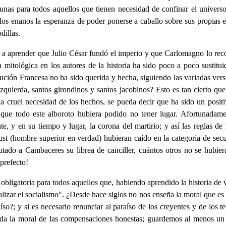
unas para todos aquellos que tienen necesidad de confinar el univers
 a los enanos la esperanza de poder ponerse a caballo sobre sus propias
dillas.
s, a aprender que Julio César fundó el imperio y que Carlomagno lo rec
cia mitológica en los autores de la historia ha sido poco a poco sustit
ución Francesa no ha sido querida y hecha, siguiendo las variadas versio
la izquierda, santos girondinos y santos jacobinos? Esto es tan cierto
a cruel necesidad de los hechos, se pueda decir que ha sido un posit
a, que todo este alboroto hubiera podido no tener lugar. Afortunadame
, y en su tiempo y lugar, la corona del martirio; y así las reglas de 
-Just (hombre superior en verdad) hubieran caído en la categoría de s
utado a Cambaceres su librea de canciller, cuántos otros no se hubier
prefecto!
obligatoria para todos aquellos que, habiendo aprendido la historia de vi
lizar el socialismo". ¿Desde hace siglos no nos enseña la moral que e
íso?; y si es necesario renunciar al paraíso de los creyentes y de los 
la moral de las compensaciones honestas; guardemos al menos un bue