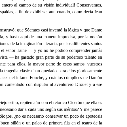
o entero al campo de su visión individual! Conservemos,
 espaldas, a fin de exhibirse, aun cuando, como decía Jean
onstruyó; que Sócrates casi inventó la lógica y que Dante
uida, y hasta aquí de una manera imprecisa, por la noción
nes de la imaginación literaria, por los diferentes santos
 que el señor Taine — y yo no he podido comprender jamás
ivista — ha gastado gran parte de su poderoso talento en
nte para ellos, la mayor parte de estos santos, vuestros
la tragedia clásica han quedado para ellos gloriosamente
ecuaces del infame Fouché, y cuántos cómplices de Dantón
an contentado con disputar al aventurero Drouet y a ese
ejo estilo, repiten aún con el retórico Cicerón que ella es
s necesario dar a cada uno según sus méritos? Y me parece
teólogos, ¿no es necesario conservar un poco de apoteosis
n sillón o un palco de primera fila en el teatro de la