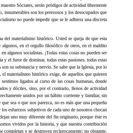
maestro Sócrates, serán pródigos de actividad libremente
, innumerables son los perezosos y los desocupados que
ocialismo no puede impedir que se le adhiera una discreta
a del materialismo histórico. Usted se queja de que esta
 algunos, en el orgullo filosófico de otros, en el maldito
n en algunos socialistas. ¡Todas estas cosas no pueden ser
ia y el furor de dominar, todas estas pasiones, todas estas
on su substancia y nervio. Se sabe que la Iglesia, por lo
, el materialismo histórico exige, de aquellos que quieren
 sentimos ligados al curso de las cosas humanas, donde
os y dóciles, sino, por el contrario, llenos de actividad
rechamente unidos por un hábito corriente y familiar, sin
de que sea o que nos parezca, no es más que una pequeña
y los esfuerzos subjetivos de cada uno de nosotros chocan
dejan uno muy diferente del fin originario, porque éste es
omos vividos por la historia, y que nuestra contribución
se completan y se destruyen recíprocamente; no obstante,