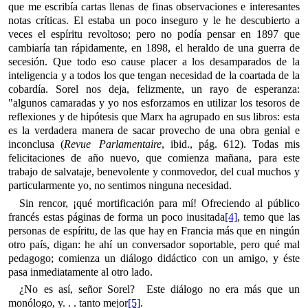
que me escribía cartas llenas de finas observaciones e interesantes
notas críticas. El estaba un poco inseguro y le he descubierto a
veces el espíritu revoltoso; pero no podía pensar en 1897 que
cambiaría tan rápidamente, en 1898, el heraldo de una guerra de
secesión. Que todo eso cause placer a los desamparados de la
inteligencia y a todos los que tengan necesidad de la coartada de la
cobardía. Sorel nos deja, felizmente, un rayo de esperanza:
"algunos camaradas y yo nos esforzamos en utilizar los tesoros de
reflexiones y de hipótesis que Marx ha agrupado en sus libros: esta
es la verdadera manera de sacar provecho de una obra genial e
inconclusa (
Revue Parlamentaire
, ibid., pág. 612). Todas mis
felicitaciones de año nuevo, que comienza mañana, para este
trabajo de salvataje, benevolente y conmovedor, del cual muchos y
particularmente yo, no sentimos ninguna necesidad.
Sin rencor, ¡qué mortificación para mí! Ofreciendo al público
francés estas páginas de forma un poco inusitada
[4]
, temo que las
personas de espíritu, de las que hay en Francia más que en ningún
otro país, digan: he ahí un conversador soportable, pero qué mal
pedagogo; comienza un diálogo didáctico con un amigo, y éste
pasa inmediatamente al otro lado.
¿No es así, señor Sorel? Este diálogo no era más que un
monólogo, y. . . tanto mejor
[5]
.