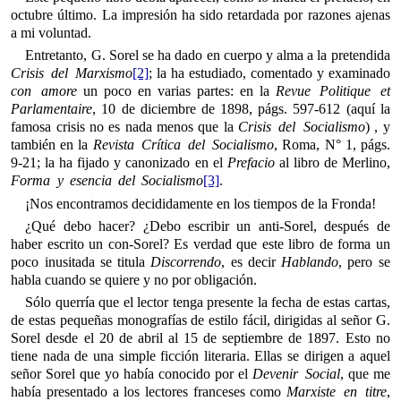
octubre último. La impresión ha sido retardada por razones ajenas
a mi voluntad.
Entretanto, G. Sorel se ha dado en cuerpo y alma a la pretendida
Crisis del Marxismo
[2]
; la ha estudiado, comentado y examinado
con amore
un poco en varias partes: en la
Revue Politique et
Parlamentaire
, 10 de diciembre de 1898, págs. 597-612 (aquí la
famosa crisis no es nada menos que la
Crisis del Socialismo
) , y
también en la
Revista Crítica del Socialismo
, Roma, N° 1, págs.
9-21; la ha fijado y canonizado en el
Prefacio
al libro de Merlino,
Forma y esencia del Socialismo
[3]
.
¡Nos encontramos decididamente en los tiempos de la Fronda!
¿Qué debo hacer? ¿Debo escribir un anti-Sorel, después de
haber escrito un con-Sorel? Es verdad que este libro de forma un
poco inusitada se titula
Discorrendo
, es decir
Hablando
, pero se
habla cuando se quiere y no por obligación.
Sólo querría que el lector tenga presente la fecha de estas cartas,
de estas pequeñas monografías de estilo fácil, dirigidas al señor G.
Sorel desde el 20 de abril al 15 de septiembre de 1897. Esto no
tiene nada de una simple ficción literaria. Ellas se dirigen a aquel
señor Sorel que yo había conocido por el
Devenir Social
, que me
había presentado a los lectores franceses como
Marxiste en titre
,