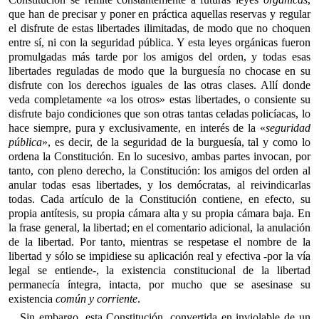
que han de precisar y poner en práctica aquellas reservas y regular
el disfrute de estas libertades ilimitadas, de modo que no choquen
entre sí, ni con la seguridad pública. Y esta leyes orgánicas fueron
promulgadas más tarde por los amigos del orden, y todas esas
libertades reguladas de modo que la burguesía no chocase en su
disfrute con los derechos iguales de las otras clases. Allí donde
veda completamente «a los otros» estas libertades, o consiente su
disfrute bajo condiciones que son otras tantas celadas policíacas, lo
hace siempre, pura y exclusivamente, en interés de la «
seguridad
pública
», es decir, de la seguridad de la burguesía, tal y como lo
ordena la Constitución. En lo sucesivo, ambas partes invocan, por
tanto, con pleno derecho, la Constitución: los amigos del orden al
anular todas esas libertades, y los demócratas, al reivindicarlas
todas. Cada artículo de la Constitución contiene, en efecto, su
propia antítesis, su propia cámara alta y su propia cámara baja. En
la frase general, la libertad; en el comentario adicional, la anulación
de la libertad. Por tanto, mientras se respetase el nombre de la
libertad y sólo se impidiese su aplicación real y efectiva -por la vía
legal se entiende-, la existencia constitucional de la libertad
permanecía íntegra, intacta, por mucho que se asesinase su
existencia
común y corriente
.
Sin embargo, esta Constitución, convertida en inviolable de un