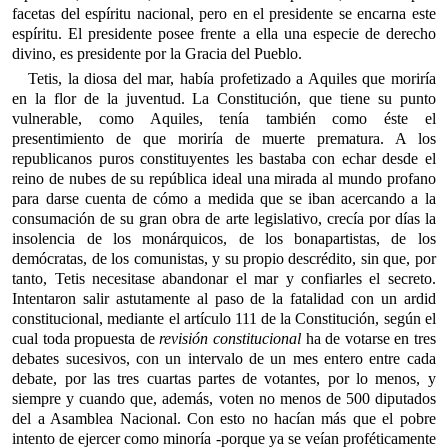
facetas del espíritu nacional, pero en el presidente se encarna este
espíritu. El presidente posee frente a ella una especie de derecho
divino, es presidente por la Gracia del Pueblo.
Tetis, la diosa del mar, había profetizado a Aquiles que moriría
en la flor de la juventud. La Constitución, que tiene su punto
vulnerable, como Aquiles, tenía también como éste el
presentimiento de que moriría de muerte prematura. A los
republicanos puros constituyentes les bastaba con echar desde el
reino de nubes de su república ideal una mirada al mundo profano
para darse cuenta de cómo a medida que se iban acercando a la
consumación de su gran obra de arte legislativo, crecía por días la
insolencia de los monárquicos, de los bonapartistas, de los
demócratas, de los comunistas, y su propio descrédito, sin que, por
tanto, Tetis necesitase abandonar el mar y confiarles el secreto.
Intentaron salir astutamente al paso de la fatalidad con un ardid
constitucional, mediante el artículo 111 de la Constitución, según el
cual toda propuesta de
revisión constitucional
ha de votarse en tres
debates sucesivos, con un intervalo de un mes entero entre cada
debate, por las tres cuartas partes de votantes, por lo menos, y
siempre y cuando que, además, voten no menos de 500 diputados
del a Asamblea Nacional. Con esto no hacían más que el pobre
intento de ejercer como minoría -porque ya se veían proféticamente