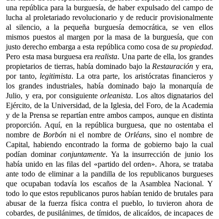
una república para la burguesía, de haber expulsado del campo de
lucha al proletariado revolucionario y de reducir provisionalmente
al silencio, a la pequeña burguesía democrática, se ven ellos
mismos puestos al margen por la masa de la burguesía, que con
justo derecho embarga a esta república como cosa de
su propiedad
.
Pero esta masa burguesa era
realista
. Una parte de ella, los grandes
propietarios de tierras, había dominado bajo la
Restauración
y era,
por tanto,
legitimista
. La otra parte, los aristócratas financieros y
los grandes industriales, había dominado bajo la monarquía de
Julio, y era, por consiguiente
orleanista
. Los altos dignatarios del
Ejército, de la Universidad, de la Iglesia, del Foro, de la Academia
y de la Prensa se repartían entre ambos campos, aunque en distinta
proporción. Aquí, en la república burguesa, que no ostentaba el
nombre de
Borbón
ni el nombre de
Orléans
, sino el nombre de
Capital, habiendo encontrado la forma de gobierno bajo la cual
podían dominar
conjuntamente
. Ya la insurrección de junio los
había unido en las filas del «partido del orden». Ahora, se trataba
ante todo de eliminar a la pandilla de los republicanos burgueses
que ocupaban todavía los escaños de la Asamblea Nacional. Y
todo lo que estos republicanos puros habían tenido de brutales para
abusar de la fuerza física contra el pueblo, lo tuvieron ahora de
cobardes, de pusilánimes, de tímidos, de alicaídos, de incapaces de