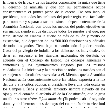
la guerra, de la paz y de los tratados comerciales, la única que tiene
el derecho de amnistía y que con su permanencia ocupa
constantemente el primer plano de la escena. De otro lado, el
presidente, con todos los atributos del poder regio, con facultades
para nombrar y separar a sus ministros, independientemente de la
Asamblea Nacional, con todos los medios del poder ejecutivo en
sus manos, siendo el que distribuye todos los puestos y el que, por
tanto, decide en Francia la suerte de más de millón y medio de
existencias, que dependen de los 500.000 funcionarios y oficiales
de todos los grados. Tiene bajo su mando todo el poder armado.
Goza del privilegio de indultar a los delincuentes individuales, de
dejar en suspenso a los guardias nacionales, de destituir, de
acuerdo con el Consejo de Estado, los consejos generales y
cantonales y los ayuntamientos elegidos por los mismos
ciudadanos. La iniciativa y la dirección de todos los tratados con el
extranjero son facultades reservadas a él. Mientras que la Asamblea
Nacional actúa constantemente sobre las tablas, expuesta a la luz
del día y a la crítica pública, el presidente lleva una vida oculta en
los Campos Elíseos y, además, teniendo siempre clavado en los
ojos y en el corazón el artículo 45 de la Constitución, que le grita
un día tras otro: «
frère, il faut mourir
!» ¡Tu poder acaba el segundo
domingo del hermoso mes de mayo del cuarto año de tu elección!