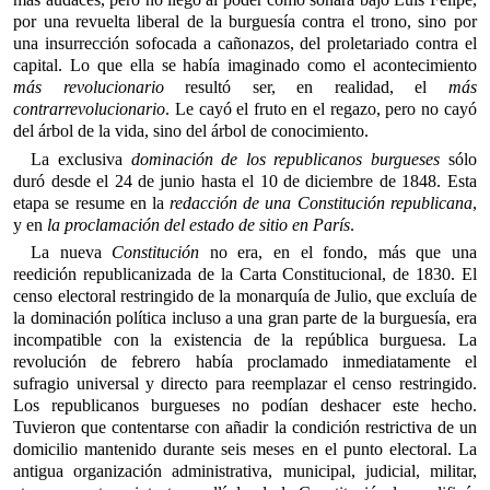
por una revuelta liberal de la burguesía contra el trono, sino por
una insurrección sofocada a cañonazos, del proletariado contra el
capital. Lo que ella se había imaginado como el acontecimiento
más revolucionario
resultó ser, en realidad, el
más
contrarrevolucionario
. Le cayó el fruto en el regazo, pero no cayó
del árbol de la vida, sino del árbol de conocimiento.
La exclusiva
dominación de los republicanos burgueses
sólo
duró desde el 24 de junio hasta el 10 de diciembre de 1848. Esta
etapa se resume en la
redacción de una Constitución republicana
,
y en
la proclamación del estado de sitio en París
.
La nueva
Constitución
no era, en el fondo, más que una
reedición republicanizada de la Carta Constitucional, de 1830. El
censo electoral restringido de la monarquía de Julio, que excluía de
la dominación política incluso a una gran parte de la burguesía, era
incompatible con la existencia de la república burguesa. La
revolución de febrero había proclamado inmediatamente el
sufragio universal y directo para reemplazar el censo restringido.
Los republicanos burgueses no podían deshacer este hecho.
Tuvieron que contentarse con añadir la condición restrictiva de un
domicilio mantenido durante seis meses en el punto electoral. La
antigua organización administrativa, municipal, judicial, militar,