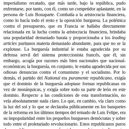
imperialismo recatado, que más tarde, bajo la república, pudo
enfrentarse, por tanto, con él, como un competidor aplastante, en la
persona de Luis Bonaparte. Combatía a la aristocracia financiera,
como lo hacía todo el resto e la oposición burguesa. La polémica
contra el presupuesto, que en Francia se hallaba directamente
relacionada en la lucha contra la aristocracia financiera, brindaba
una popularidad demasiado barata y proporcionaba a los
leading
articles
puritanos materia demasiado abundante, para que no se la
explotase. La burguesía industrial le estaba agradecida por su
defensa servil del sistema proteccionista francés, que él, sin
embargo, acogía por razones más bien nacionales que nacional-
económicas; la burguesía, en conjunto, le estaba agradecida por sus
odiosas denuncias contra el comunismo y el socialismo. Por lo
demás, el partido del
National
era
puramente republicano
, exigía
que el dominio de la burguesía adoptase formas republicanas en
vez de monárquicas, y exigía sobre todo su parte de león en este
dominio. Respecto a las condiciones de esta transformación, no
veía absolutamente nada claro. Lo que, en cambio, vía claro como
la luz del sol y lo que se declaraba públicamente en los banquetes
de la reforma en los últimos tiempos del reinado de Luis Felipe, era
su impopularidad entre los pequeños burgueses demócratas y sobre
todo entre el proletariado revolucionario. Estos republicanos puros