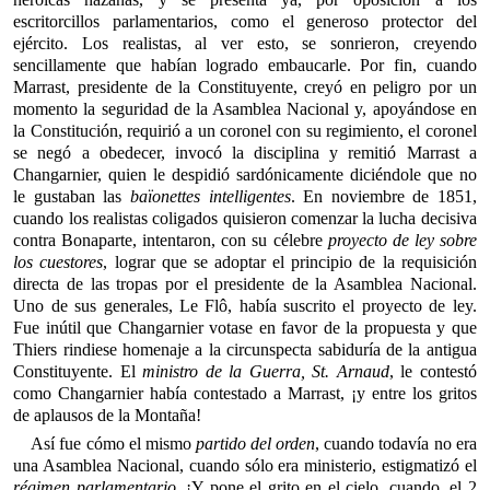
escritorcillos parlamentarios, como el generoso protector del
ejército. Los realistas, al ver esto, se sonrieron, creyendo
sencillamente que habían logrado embaucarle. Por fin, cuando
Marrast, presidente de la Constituyente, creyó en peligro por un
momento la seguridad de la Asamblea Nacional y, apoyándose en
la Constitución, requirió a un coronel con su regimiento, el coronel
se negó a obedecer, invocó la disciplina y remitió Marrast a
Changarnier, quien le despidió sardónicamente diciéndole que no
le gustaban las
baïonettes intelligentes
. En noviembre de 1851,
cuando los realistas coligados quisieron comenzar la lucha decisiva
contra Bonaparte, intentaron, con su célebre
proyecto de ley sobre
los cuestores
, lograr que se adoptar el principio de la requisición
directa de las tropas por el presidente de la Asamblea Nacional.
Uno de sus generales, Le Flô, había suscrito el proyecto de ley.
Fue inútil que Changarnier votase en favor de la propuesta y que
Thiers rindiese homenaje a la circunspecta sabiduría de la antigua
Constituyente. El
ministro de la Guerra, St. Arnaud
, le contestó
como Changarnier había contestado a Marrast, ¡y entre los gritos
de aplausos de la Montaña!
Así fue cómo el mismo
partido del orden
, cuando todavía no era
una Asamblea Nacional, cuando sólo era ministerio, estigmatizó el
régimen parlamentario
. ¡Y pone el grito en el cielo, cuando, el 2