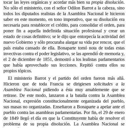
tocar las leyes orgánicas y acordar más bien su
propia disolución
.
No sólo el ministerio, con el señor Odilon Barrot a la cabeza, sino
todos los diputados realistas de la Asamblea Nacional le hicieron
saber en este momento, en tono imperativo, que su disolución era
necesaria para restablecer el crédito, para consolidar el orden, para
poner fin a aquella indefinida situación profesional y crear un
estado de cosas definitivo; se le dijo que entorpecía la actividad del
nuevo Gobierno y sólo procuraba alargar su vida por rencor, que el
país estaba cansado de ella. Bonaparte tomó nota de todas estas
invectivas contra el poder legislativo, se las aprendió de memoria y,
el 2 de diciembre de 1851, demostró a los lealistas parlamentarios
que había aprovechado sus lecciones. Repitió contra ellos su
propios tópicos.
El ministerio Barrot y el partido del orden fueron más allá.
Hicieron que de toda Francia se dirigiesen
solicitudes a la
Asamblea Nacional
pidiendo a ésta muy amablemente que se
retirase. De este modo, lanzaron a la batalla contra la Asamblea
Nacional, expresión constitucionalmente organizada del pueblo,
sus masas no organizadas. Enseñaron a Bonaparte a apelar ante el
pueblo contra las asambleas parlamentarias. Por fin, el 29 de enero
de 1849 llegó el día en que la Constituyente había de resolver el
problema de su propia disolución. La Asamblea Nacional se