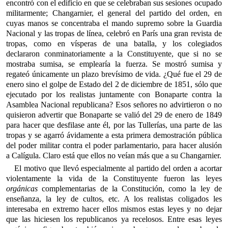
encontró con el edificio en que se celebraban sus sesiones ocupado
militarmente; Changarnier, el general del partido del orden, en
cuyas manos se concentraba el mando supremo sobre la Guardia
Nacional y las tropas de línea, celebró en París una gran revista de
tropas, como en vísperas de una batalla, y los colegiados
declararon conminatoriamente a la Constituyente, que si no se
mostraba sumisa, se emplearía la fuerza. Se mostró sumisa y
regateó únicamente un plazo brevísimo de vida. ¿Qué fue el 29 de
enero sino el golpe de Estado del 2 de diciembre de 1851, sólo que
ejecutado por los realistas juntamente con Bonaparte contra la
Asamblea Nacional republicana? Esos señores no advirtieron o no
quisieron advertir que Bonaparte se valió del 29 de enero de 1849
para hacer que desfilase ante él, por las Tullerías, una parte de las
tropas y se agarró ávidamente a esta primera demostración pública
del poder militar contra el poder parlamentario, para hacer alusión
a Calígula. Claro está que ellos no veían más que a su Changarnier.
El motivo que llevó especialmente al partido del orden a acortar
violentamente la vida de la Constituyente fueron las leyes
orgánicas
complementarias de la Constitución, como la ley de
enseñanza, la ley de cultos, etc. A los realistas coligados les
interesaba en extremo hacer ellos mismos estas leyes y no dejar
que las hiciesen los republicanos ya recelosos. Entre esas leyes