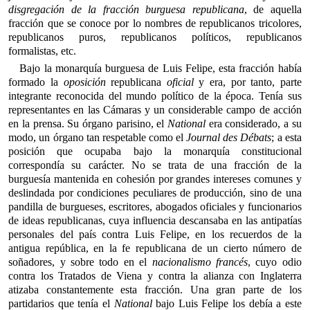
disgregación de la fracción burguesa republicana
, de aquella
fracción que se conoce por lo nombres de republicanos tricolores,
republicanos puros, republicanos políticos, republicanos
formalistas, etc.
Bajo la monarquía burguesa de Luis Felipe, esta fracción había
formado la
oposición
republicana
oficial
y era, por tanto, parte
integrante reconocida del mundo político de la época. Tenía sus
representantes en las Cámaras y un considerable campo de acción
en la prensa. Su órgano parisino, el
National
era considerado, a su
modo, un órgano tan respetable como el
Journal des Débats
; a esta
posición que ocupaba bajo la monarquía constitucional
correspondía su carácter. No se trata de una fracción de la
burguesía mantenida en cohesión por grandes intereses comunes y
deslindada por condiciones peculiares de producción, sino de una
pandilla de burgueses, escritores, abogados oficiales y funcionarios
de ideas republicanas, cuya influencia descansaba en las antipatías
personales del país contra Luis Felipe, en los recuerdos de la
antigua república, en la fe republicana de un cierto número de
soñadores, y sobre todo en el
nacionalismo francés
, cuyo odio
contra los Tratados de Viena y contra la alianza con Inglaterra
atizaba constantemente esta fracción. Una gran parte de los
partidarios que tenía el
National
bajo Luis Felipe los debía a este