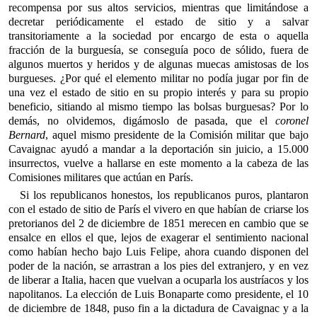
recompensa por sus altos servicios, mientras que limitándose a
decretar periódicamente el estado de sitio y a salvar
transitoriamente a la sociedad por encargo de esta o aquella
fracción de la burguesía, se conseguía poco de sólido, fuera de
algunos muertos y heridos y de algunas muecas amistosas de los
burgueses. ¿Por qué el elemento militar no podía jugar por fin de
una vez el estado de sitio en su propio interés y para su propio
beneficio, sitiando al mismo tiempo las bolsas burguesas? Por lo
demás, no olvidemos, digámoslo de pasada, que el
coronel
Bernard
, aquel mismo presidente de la Comisión militar que bajo
Cavaignac ayudó a mandar a la deportación sin juicio, a 15.000
insurrectos, vuelve a hallarse en este momento a la cabeza de las
Comisiones militares que actúan en París.
Si los republicanos honestos, los republicanos puros, plantaron
con el estado de sitio de París el vivero en que habían de criarse los
pretorianos del 2 de diciembre de 1851 merecen en cambio que se
ensalce en ellos el que, lejos de exagerar el sentimiento nacional
como habían hecho bajo Luis Felipe, ahora cuando disponen del
poder de la nación, se arrastran a los pies del extranjero, y en vez
de liberar a Italia, hacen que vuelvan a ocuparla los austríacos y los
napolitanos. La elección de Luis Bonaparte como presidente, el 10
de diciembre de 1848, puso fin a la dictadura de Cavaignac y a la