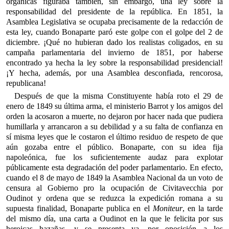
orgánicas figuraba también, sin embargo, una ley sobre la
responsabilidad del presidente de la república. En 1851, la
Asamblea Legislativa se ocupaba precisamente de la redacción de
esta ley, cuando Bonaparte paró este golpe con el golpe del 2 de
diciembre. ¡Qué no hubieran dado los realistas coligados, en su
campaña parlamentaria del invierno de 1851, por haberse
encontrado ya hecha la ley sobre la responsabilidad presidencial!
¡Y hecha, además, por una Asamblea desconfiada, rencorosa,
republicana!
Después de que la misma Constituyente había roto el 29 de
enero de 1849 su última arma, el ministerio Barrot y los amigos del
orden la acosaron a muerte, no dejaron por hacer nada que pudiera
humillarla y arrancaron a su debilidad y a su falta de confianza en
sí misma leyes que le costaron el último residuo de respeto de que
aún gozaba entre el público. Bonaparte, con su idea fija
napoleónica, fue los suficientemente audaz para explotar
públicamente esta degradación del poder parlamentario. En efecto,
cuando el 8 de mayo de 1849 la Asamblea Nacional da un voto de
censura al Gobierno pro la ocupación de Civitavecchia por
Oudinot y ordena que se reduzca la expedición romana a su
supuesta finalidad, Bonaparte publica en el
Moniteur
, en la tarde
del mismo día, una carta a Oudinot en la que le felicita por sus
heroicas hazañas, y se presenta ya, por oposición a los