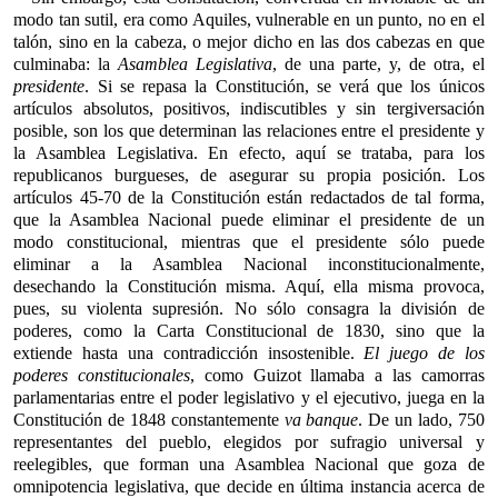
modo tan sutil, era como Aquiles, vulnerable en un punto, no en el
talón, sino en la cabeza, o mejor dicho en las dos cabezas en que
culminaba: la
Asamblea Legislativa
, de una parte, y, de otra, el
presidente
. Si se repasa la Constitución, se verá que los únicos
artículos absolutos, positivos, indiscutibles y sin tergiversación
posible, son los que determinan las relaciones entre el presidente y
la Asamblea Legislativa. En efecto, aquí se trataba, para los
republicanos burgueses, de asegurar su propia posición. Los
artículos 45-70 de la Constitución están redactados de tal forma,
que la Asamblea Nacional puede eliminar el presidente de un
modo constitucional, mientras que el presidente sólo puede
eliminar a la Asamblea Nacional inconstitucionalmente,
desechando la Constitución misma. Aquí, ella misma provoca,
pues, su violenta supresión. No sólo consagra la división de
poderes, como la Carta Constitucional de 1830, sino que la
extiende hasta una contradicción insostenible.
El juego de los
poderes constitucionales
, como Guizot llamaba a las camorras
parlamentarias entre el poder legislativo y el ejecutivo, juega en la
Constitución de 1848 constantemente
va banque
. De un lado, 750
representantes del pueblo, elegidos por sufragio universal y
reelegibles, que forman una Asamblea Nacional que goza de
omnipotencia legislativa, que decide en última instancia acerca de