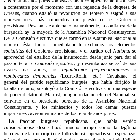
-los republicanos puros son así- estaban completamente dispuestos
a contentarse por el momento con una regencia de la duquesa de
Orleans, cuando estalló la revolución de febrero y asignó a sus
representantes más conocidos un puesto en el Gobierno
provisional. Poseían, de antemano, naturalmente, la confianza de la
burguesía ay la mayoría de la Asamblea Nacional Constituyente.
De la Comisión ejecutiva que se formó en la Asamblea Nacional al
reunirse ésta, fueron inmediatamente excluidos los elementos
socialistas
del Gobierno provisional, y el partido del
National
se
aprovechó del estallido de la insurrección desde junio para dar el
pasaporte a la
Comisión ejecutiva
, y desembarazarse así de sus
rivales más afines, los
republicanos pequeñoburgueses
o
republicanos demócratas
(Ledru-Rollin, etc.). Cavaignac, el
general del partido republicano burgués, que había dirigido la
batalla de junio, sustituyó a la Comisión ejecutiva con una especie
de poder dictatorial. Marrast, antiguo redactor jefe del National, se
convirtió en el presidente perpetuo de la Asamblea Nacional
Constituyente, y los ministerios y todos los demás puestos
importantes cayeron en manos de los republicanos puros.
La fracción burguesa republicana, que había venido
considerándose desde hacía mucho tiempo como la legítima
heredera de la monarquía de Julio vio así superadas sus esperanzas
más audaces, pero no llegó al poder como soñara bajo Luis Felipe,