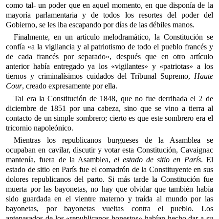
como tal- un poder que en aquel momento, en que disponía de la
mayoría parlamentaria y de todos los resortes del poder del
Gobierno, se les iba escapando por días de las débiles manos.
Finalmente, en un artículo melodramático, la Constitución se
confía «a la vigilancia y al patriotismo de todo el pueblo francés y
de cada francés por separado», después que en otro artículo
anterior había entregado ya los «vigilantes» y «patriotas» a los
tiernos y criminalísimos cuidados del Tribunal Supremo,
Haute
Cour
, creado expresamente por ella.
Tal era la Constitución de 1848, que no fue derribada el 2 de
diciembre de 1851 por una cabeza, sino que se vino a tierra al
contacto de un simple sombrero; cierto es que este sombrero era el
tricornio napoleónico.
Mientras los republicanos burgueses de la Asamblea se
ocupaban en cavilar, discutir y votar esta Constitución, Cavaignac
mantenía, fuera de la Asamblea,
el estado de sitio en París
. El
estado de sitio en París fue el comadrón de la Constituyente en sus
dolores republicanos del parto. Si más tarde la Constitución fue
muerta por las bayonetas, no hay que olvidar que también había
sido guardada en el vientre materno y traída al mundo por las
bayonetas, por bayonetas vueltas contra el pueblo. Los
antepasados de los «republicanos honestos» habían hecho dar a su