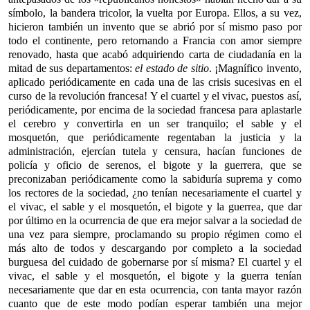
símbolo, la bandera tricolor, la vuelta por Europa. Ellos, a su vez,
hicieron también un invento que se abrió por sí mismo paso por
todo el continente, pero retornando a Francia con amor siempre
renovado, hasta que acabó adquiriendo carta de ciudadanía en la
mitad de sus departamentos:
el estado de sitio
. ¡Magnífico invento,
aplicado periódicamente en cada una de las crisis sucesivas en el
curso de la revolución francesa! Y el cuartel y el vivac, puestos así,
periódicamente, por encima de la sociedad francesa para aplastarle
el cerebro y convertirla en un ser tranquilo; el sable y el
mosquetón, que periódicamente regentaban la justicia y la
administración, ejercían tutela y censura, hacían funciones de
policía y oficio de serenos, el bigote y la guerrera, que se
preconizaban periódicamente como la sabiduría suprema y como
los rectores de la sociedad, ¿no tenían necesariamente el cuartel y
el vivac, el sable y el mosquetón, el bigote y la guerrea, que dar
por último en la ocurrencia de que era mejor salvar a la sociedad de
una vez para siempre, proclamando su propio régimen como el
más alto de todos y descargando por completo a la sociedad
burguesa del cuidado de gobernarse por sí misma? El cuartel y el
vivac, el sable y el mosquetón, el bigote y la guerra tenían
necesariamente que dar en esta ocurrencia, con tanta mayor razón
cuanto que de este modo podían esperar también una mejor