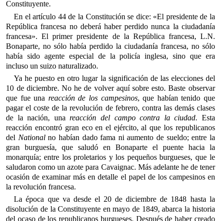
Constituyente.
En el artículo 44 de la Constitución se dice: «El presidente de la
República francesa no deberá haber perdido nunca la ciudadanía
francesa». El primer presidente de la República francesa, L.N.
Bonaparte, no sólo había perdido la ciudadanía francesa, no sólo
había sido agente especial de la policía inglesa, sino que era
incluso un suizo naturalizado.
Ya he puesto en otro lugar la significación de las elecciones del
10 de diciembre. No he de volver aquí sobre esto. Baste observar
que fue una
reacción de los campesinos
, que habían tenido que
pagar el coste de la revolución de febrero, contra las demás clases
de la nación, una
reacción del campo contra la ciudad
. Esta
reacción encontró gran eco en el ejército, al que los republicanos
del
National
no habían dado fama ni aumento de sueldo; entre la
gran burguesía, que saludó en Bonaparte el puente hacia la
monarquía; entre los proletarios y los pequeños burgueses, que le
saludaron como un azote para Cavaignac. Más adelante he de tener
ocasión de examinar más en detalle el papel de los campesinos en
la revolución francesa.
La época que va desde el 20 de diciembre de 1848 hasta la
disolución de la Constituyente en mayo de 1849, abarca la historia
del ocaso de los republicanos burgueses. Después de haber creado