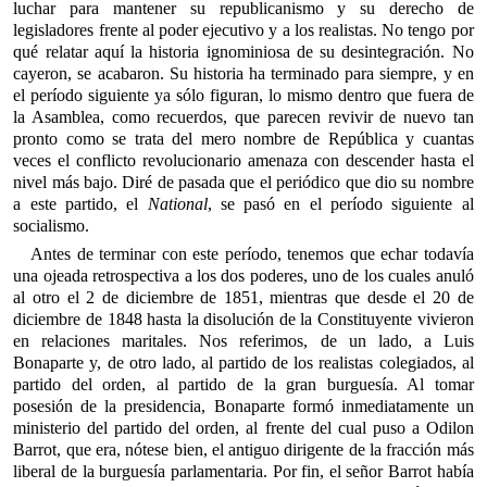
luchar para mantener su republicanismo y su derecho de
legisladores frente al poder ejecutivo y a los realistas. No tengo por
qué relatar aquí la historia ignominiosa de su desintegración. No
cayeron, se acabaron. Su historia ha terminado para siempre, y en
el período siguiente ya sólo figuran, lo mismo dentro que fuera de
la Asamblea, como recuerdos, que parecen revivir de nuevo tan
pronto como se trata del mero nombre de República y cuantas
veces el conflicto revolucionario amenaza con descender hasta el
nivel más bajo. Diré de pasada que el periódico que dio su nombre
a este partido, el
National
, se pasó en el período siguiente al
socialismo.
Antes de terminar con este período, tenemos que echar todavía
una ojeada retrospectiva a los dos poderes, uno de los cuales anuló
al otro el 2 de diciembre de 1851, mientras que desde el 20 de
diciembre de 1848 hasta la disolución de la Constituyente vivieron
en relaciones maritales. Nos referimos, de un lado, a Luis
Bonaparte y, de otro lado, al partido de los realistas colegiados, al
partido del orden, al partido de la gran burguesía. Al tomar
posesión de la presidencia, Bonaparte formó inmediatamente un
ministerio del partido del orden, al frente del cual puso a Odilon
Barrot, que era, nótese bien, el antiguo dirigente de la fracción más
liberal de la burguesía parlamentaria. Por fin, el señor Barrot había