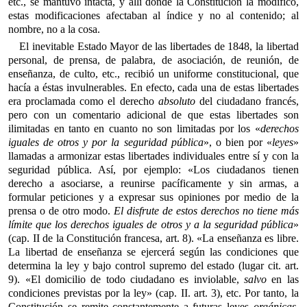
etc., se mantuvo intacta, y allí donde la Constitución la modificó,
estas modificaciones afectaban al índice y no al contenido; al
nombre, no a la cosa.
El inevitable Estado Mayor de las libertades de 1848, la libertad
personal, de prensa, de palabra, de asociación, de reunión, de
enseñanza, de culto, etc., recibió un uniforme constitucional, que
hacía a éstas invulnerables. En efecto, cada una de estas libertades
era proclamada como el derecho
absoluto
del ciudadano francés,
pero con un comentario adicional de que estas libertades son
ilimitadas en tanto en cuanto no son limitadas por los «
derechos
iguales de otros y por la seguridad pública
», o bien por «
leyes
»
llamadas a armonizar estas libertades individuales entre sí y con la
seguridad pública. Así, por ejemplo: «Los ciudadanos tienen
derecho a asociarse, a reunirse pacíficamente y sin armas, a
formular peticiones y a expresar sus opiniones por medio de la
prensa o de otro modo.
El disfrute de estos derechos no tiene más
límite que los derechos iguales de otros y a la seguridad pública
»
(cap. II de la Constitución francesa, art. 8). «La enseñanza es libre.
La libertad de enseñanza se ejercerá según las condiciones que
determina la ley y bajo control supremo del estado (lugar cit. art.
9). «El domicilio de todo ciudadano es inviolable,
salvo
en las
condiciones previstas por la ley» (cap. II. art. 3), etc. Por tanto, la
Constitución se remite constantemente a futuras leyes
orgánicas
,