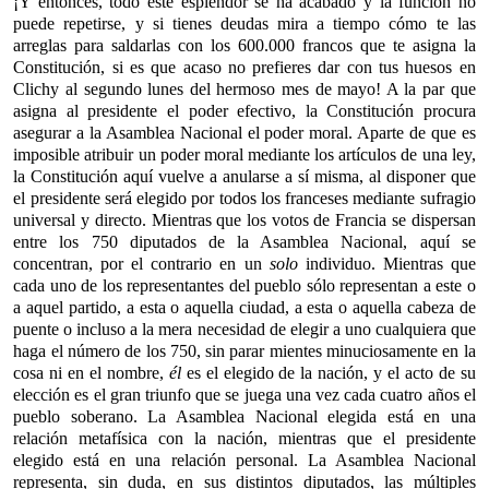
¡Y entonces, todo este esplendor se ha acabado y la función no
puede repetirse, y si tienes deudas mira a tiempo cómo te las
arreglas para saldarlas con los 600.000 francos que te asigna la
Constitución, si es que acaso no prefieres dar con tus huesos en
Clichy al segundo lunes del hermoso mes de mayo! A la par que
asigna al presidente el poder efectivo, la Constitución procura
asegurar a la Asamblea Nacional el poder moral. Aparte de que es
imposible atribuir un poder moral mediante los artículos de una ley,
la Constitución aquí vuelve a anularse a sí misma, al disponer que
el presidente será elegido por todos los franceses mediante sufragio
universal y directo. Mientras que los votos de Francia se dispersan
entre los 750 diputados de la Asamblea Nacional, aquí se
concentran, por el contrario en un
solo
individuo. Mientras que
cada uno de los representantes del pueblo sólo representan a este o
a aquel partido, a esta o aquella ciudad, a esta o aquella cabeza de
puente o incluso a la mera necesidad de elegir a uno cualquiera que
haga el número de los 750, sin parar mientes minuciosamente en la
cosa ni en el nombre,
él
es el elegido de la nación, y el acto de su
elección es el gran triunfo que se juega una vez cada cuatro años el
pueblo soberano. La Asamblea Nacional elegida está en una
relación metafísica con la nación, mientras que el presidente
elegido está en una relación personal. La Asamblea Nacional
representa, sin duda, en sus distintos diputados, las múltiples