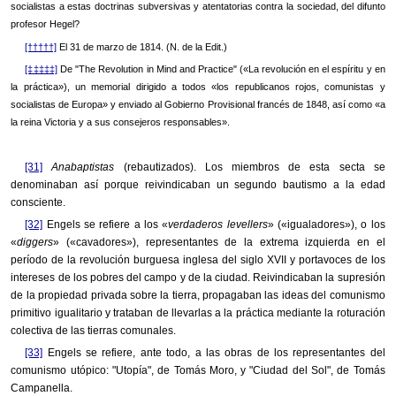
socialistas a estas doctrinas subversivas y atentatorias contra la sociedad, del difunto
profesor Hegel?
[†††††]
El 31 de marzo de 1814. (N. de la Edit.)
[‡‡‡‡‡]
De "The Revolution in Mind and Practice" («La revolución en el espíritu y en
la práctica»), un memorial dirigido a todos «los republicanos rojos, comunistas y
socialistas de Europa» y enviado al Gobierno Provisional francés de 1848, así como «a
la reina Victoria y a sus consejeros responsables».
[31]
Anabaptistas
(rebautizados). Los miembros de esta secta se
denominaban así porque reivindicaban un segundo bautismo a la edad
consciente.
[32]
Engels se refiere a los «
verdaderos levellers
» («igualadores»), o los
«
diggers
» («cavadores»), representantes de la extrema izquierda en el
período de la revolución burguesa inglesa del siglo XVII y portavoces de los
intereses de los pobres del campo y de la ciudad. Reivindicaban la supresión
de la propiedad privada sobre la tierra, propagaban las ideas del comunismo
primitivo igualitario y trataban de llevarlas a la práctica mediante la roturación
colectiva de las tierras comunales.
[33]
Engels se refiere, ante todo, a las obras de los representantes del
comunismo utópico: "Utopía", de Tomás Moro, y "Ciudad del Sol", de Tomás
Campanella.