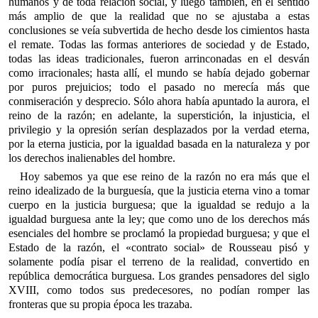
humanos y de toda relación social, y luego también, en el sentido
más amplio de que la realidad que no se ajustaba a estas
conclusiones se veía subvertida de hecho desde los cimientos hasta
el remate. Todas las formas anteriores de sociedad y de Estado,
todas las ideas tradicionales, fueron arrinconadas en el desván
como irracionales; hasta allí, el mundo se había dejado gobernar
por puros prejuicios; todo el pasado no merecía más que
conmiseración y desprecio. Sólo ahora había apuntado la aurora, el
reino de la razón; en adelante, la superstición, la injusticia, el
privilegio y la opresión serían desplazados por la verdad eterna,
por la eterna justicia, por la igualdad basada en la naturaleza y por
los derechos inalienables del hombre.
Hoy sabemos ya que ese reino de la razón no era más que el
reino idealizado de la burguesía, que la justicia eterna vino a tomar
cuerpo en la justicia burguesa; que la igualdad se redujo a la
igualdad burguesa ante la ley; que como uno de los derechos más
esenciales del hombre se proclamó la propiedad burguesa; y que el
Estado de la razón, el «contrato social» de Rousseau pisó y
solamente podía pisar el terreno de la realidad, convertido en
república democrática burguesa. Los grandes pensadores del siglo
XVIII, como todos sus predecesores, no podían romper las
fronteras que su propia época les trazaba.