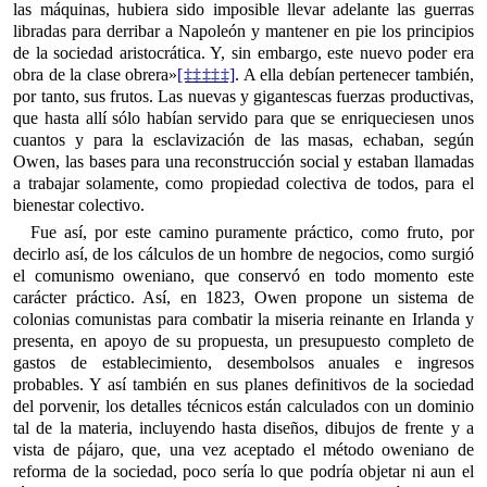
las máquinas, hubiera sido imposible llevar adelante las guerras
libradas para derribar a Napoleón y mantener en pie los principios
de la sociedad aristocrática. Y, sin embargo, este nuevo poder era
obra de la clase obrera»
[‡‡‡‡‡]
. A ella debían pertenecer también,
por tanto, sus frutos. Las nuevas y gigantescas fuerzas productivas,
que hasta allí sólo habían servido para que se enriqueciesen unos
cuantos y para la esclavización de las masas, echaban, según
Owen, las bases para una reconstrucción social y estaban llamadas
a trabajar solamente, como propiedad colectiva de todos, para el
bienestar colectivo.
Fue así, por este camino puramente práctico, como fruto, por
decirlo así, de los cálculos de un hombre de negocios, como surgió
el comunismo oweniano, que conservó en todo momento este
carácter práctico. Así, en 1823, Owen propone un sistema de
colonias comunistas para combatir la miseria reinante en Irlanda y
presenta, en apoyo de su propuesta, un presupuesto completo de
gastos de establecimiento, desembolsos anuales e ingresos
probables. Y así también en sus planes definitivos de la sociedad
del porvenir, los detalles técnicos están calculados con un dominio
tal de la materia, incluyendo hasta diseños, dibujos de frente y a
vista de pájaro, que, una vez aceptado el método oweniano de
reforma de la sociedad, poco sería lo que podría objetar ni aun el