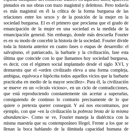
pintados en sus obras con trazo magistral y deleitoso. Pero todavía
es más magistral en él la crítica de la forma burguesa de las
relaciones entre los sexos y de la posición de la mujer en la
sociedad burguesa. El es el primero que proclama que el grado de
emancipación de la mujer en una sociedad es la medida de la
emancipación general. Sin embargo, donde más descuella Fourier
es en su modo de concebir la historia de la sociedad. Fourier divide
toda la historia anterior en cuatro fases o etapas de desarrollo: el
salvajismo, el patriarcado, la barbarie y la civilización, fase esta
última que coincide con lo que llamamos hoy sociedad burguesa,
es decir, con el régimen social implantado desde el siglo XVI, y
demuestra que el «orden civilizado eleva a una forma compleja,
ambigua, equívoca e hipócrita todos aquellos vicios que la barbarie
practicaba en medio de la mayor sencillez». Para él, la civilización
se mueve en un «círculo vicioso», en un ciclo de contradicciones,
que está reproduciendo constantemente sin acertar a superarlas,
consiguiendo de continuo lo contrario precisamente de lo que
quiere o pretexta querer conseguir. Y así nos encontramos, por
ejemplo, con que «en la civilización la
pobreza brota de la misma
abundancia
». Como se ve, Fourier maneja la dialéctica con la
misma maestría que su contemporáneo Hegel. Frente a los que se
llenan la boca hablando de la ilimitada capacidad humana de