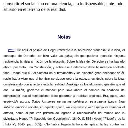
convertir el socialismo en una ciencia, era indispensable, ante todo,
situarlo en el terreno de la realidad.
Notas
[*****]
He aquí el pasaje de Hegel referente a la revolución francesa: «La idea, el
concepto de Derecho, se hizo valer
de golpe
, sin que pudiese oponerle ninguna
resistencia la vieja armazón de la injusticia. Sobre la idea del Derecho se ha basado
ahora, por tanto, una Constitución, y sobre ese fundamento debe basarse en adelante
todo. Desde que el Sol alumbra en el firmamento y los planetas giran alrededor de él,
nadie había visto que el hombre se alzase sobre la cabeza, es decir, sobre la idea,
construyendo con arreglo a ésta la realidad. Anaxágoras fue el primero que dijo que el
nus
, la razón, gobierna el mundo: pero sólo ahora el hombre ha acabado de
comprender que el pensamiento debe gobernar la realidad espiritual. Era, pues,
una
espléndida aurora
.
Todos los seres pensantes celebraron esta nueva época
.
Una
sublime emoción
reinaba en aquella época,
un entusiasmo del espíritu estremecía el
mundo
, como si por vez primera se lograse la reconciliación del mundo con la
divinidad». Hegel, "Philosophie der Geschichte", 184O, S. 535 (Hegel, "Filosofía de la
Historia", 1840, pág. 535). ¿No habrá llegado la hora de aplicar la ley contra los