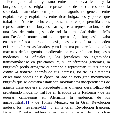
Pero, junto al antagonismo entre la nobleza feudal y la
burguesía, que se erigía en representante de todo el resto de la
sociedad, manteníase en pie el antagonismo general entre
explotadores y explotados, entre ricos holgazanes y pobres que
trabajaban. Y este hecho era precisamente el que permitía a los
representantes de la burguesía arrogarse la representación, no de
una clase determinada, sino de toda la humanidad doliente. Más
aún. Desde el momento mismo en que nació, la burguesía llevaba
en sus entrañas a su propia antítesis, pues los capitalistas no pueden
existir sin obreros asalariados, y en la misma proporción en que los
maestros de los gremios medievales se convertían en burgueses
modernos, los oficiales y los jornaleros no agremiados
transformábanse en proletarios. Y, si, en términos generales, la
burguesía podía arrogarse el derecho a representar,
en sus luchas
contra la nobleza
, además de sus intereses, los de las diferentes
clases trabajadoras de la época, al lado de todo gran movimiento
burgués que se desataba estallaban movimientos independientes de
aquella clase que era el precedente más o menos desarrollado del
proletariado moderno. Tal fue en la época de la Reforma y de las
guerras campesinas en Alemania la tendencia de los
anabaptistas
[31]
y de Tomás Münzer; en la Gran Revolución
inglesa, los «levellers»
[32]
, y en la Gran Revolución francesa,
Babeuf. Y estas sublevaciones revolucionarias de una clase