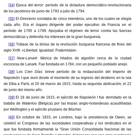
[34]
Epoca del terror
: período de la dictadura democrático-revolucionaria
de los jacobinos de junio de 1793 a julio de 1794.
[35]
El
Directorio
constaba de cinco miembros, uno de los cuales se elegía
cada año. Era el órgano dirigente del poder ejecutivo de Francia en el
período de 1795 a 1799. Apoyaba el régimen de terror contra las fuerzas
democráticas y defendía los intereses de la gran burguesía.
[36]
Trátase de la divisa de la revolución burguesa francesa de fines del
siglo XVIII: «Libertad. Igualdad. Fraternidad».
[37]
New-Lanark
: fábrica de hilados de algodón cerca de la ciudad
escocesa de Lanark. Fue fundada en 1784, con un pequeño poblado anejo.
[38]
Los
Cien Días
: breve período de la restauración del Imperio de
Napoleón I que duró desde el momento de su regreso del destierro en la isla
de Elba a París, el 20 de marzo de 1815, hasta su segunda abdicación, el 22
de junio del mismo año.
[39]
El 18 de junio de 1815, el ejército de Napoleón I fue derrotado en la
batalla de
Waterloo
(Bélgica) por las tropas anglo-holandesas acaudilladas
por Wellington y el ejército prusiano de Blücher.
[40]
En octubre de 1833, en Londres, bajo la presidencia de Owen, se
celebró el Congreso de las sociedades cooperativas y los sindicatos en el
que fue fundada formalmente la "Gran Unión Consolidada Nacional de las