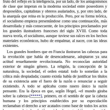
fruto del reflejo en la inteligencia, por un lado, de los antagonismos
de clase que imperan en la moderna sociedad entre poseedores y
desposeídos, capitalistas y obreros asalariados, y, por otro lado, de
la anarquía que reina en la producción. Pero, por su forma teórica,
el socialismo empieza presentándose como una continuación, más
desarrollada y más consecuente, de los principios proclamados por
los grandes ilustradores franceses del siglo XVIII. Como toda
nueva teoría, el socialismo, aunque tuviese sus raíces en los hechos
materiales económicos, hubo de empalmar, al nacer, con las ideas
existentes.
Los grandes hombres que en Francia ilustraron las cabezas para
la revolución que había de desencadenarse, adoptaron ya una
actitud resueltamente revolucionaria. No reconocían autoridad
exterior de ningún género. La religión, la concepción de la
naturaleza, la sociedad, el orden estatal: todo lo sometían a la
crítica más despiadada; cuanto existía había de justificar los títulos
de su existencia ante el fuero de la razón o renunciar a seguir
existiendo. A todo se aplicaba como rasero único la razón
pensante. Era la época en que, según Hegel, «el mundo giraba
sobre la cabeza»
[*****]
, primero, en el sentido de que la cabeza
humana y los principios establecidos por su especulación
reclamaban el derecho a ser acatados como base de todos los actos