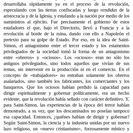
desarrollaba rápidamente ya en el proceso de la revolución,
especulando con las tierras confiscadas y luego
vendidas
de la
aristocracia y de la Iglesia, y estafando a la nación por medio de los
suministros al ejército. Fue precisamente el gobierno de estos
estafadores el que, bajo el Directorio, llevó a Francia y a la
revolución al borde de la ruina, dando con ello a Napoleón el
pretexto para su golpe de Estado. Por eso, en la idea de Saint-
Simon, el antagonismo entre el tercer estado y los estamentos
privilegiados de la sociedad tomó la forma de un antagonismo
entre «obreros» y «ociosos». Los «ociosos» eran no sólo los
antiguos privilegiados, sino todos aquellos que vivían de sus
rentas, sin intervenir en la producción ni en el comercio. En el
concepto de «trabajadores» no entraban solamente los obreros
asalariados, sino también los fabricantes, los comerciantes y los
banqueros. Que los ociosos habían perdido la capacidad para
dirigir espiritualmente y gobernar políticamente, era un hecho
evidente, que la revolución había sellado con carácter definitivo. Y,
para Saint-Simon, las experiencias de la época del terror habían
demostrado, a su vez, que los descamisados no poseían tampoco
esa capacidad. Entonces, ¿quiénes habían de dirigir y gobernar?
Según Saint-Simon, la ciencia y la industria unidas por un nuevo
lazo religioso, un «nuevo cristianismo», forzosamente místico y