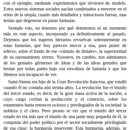
con el ejemplo, mediante experimentos que sirviesen de modelo.
Estos nuevos sistemas sociales nacían condenados a moverse en el
reino de la utopía; cuanto más detallados y minuciosos fueran, mas
tenían que degenerar en puras fantasías.
Sentado esto, no tenemos por qué detenernos ni un momento
más en este aspecto, incorporado ya definitivamente al pasado.
Dejemos que los traperos literarios revuelvan solemnemente en
estas fantasías, que hoy parecen mover a risa, para poner de
relieve, sobre el fondo de ese «cúmulo de dislates», la superioridad
de su razonamiento sereno. Nosotros, en cambio, nos admiramos
de los geniales gérmenes de ideas y de las ideas geniales que
brotan por todas partes bajo esa envoltura de fantasía y que los
filisteos son incapaces de ver.
Saint-Simon era hijo de la Gran Revolución francesa, que estalló
cuando él no contaba aún treinta años. La revolución fue el triunfo
del tercer estado, es decir, de la gran masa
activa
de la nación, a
cuyo cargo corrían la producción y el comercio, sobre los
estamentos hasta entonces
ociosos y
privilegiados de la sociedad: la
nobleza y el clero. Pero pronto se vio que el triunfo del tercer
estado no era más que el triunfo de una parte muy pequeña de él, la
conquista del poder político por el sector socialmente privilegiado
de esa clase: la burguesía poseyente. Esta burguesía, además, se