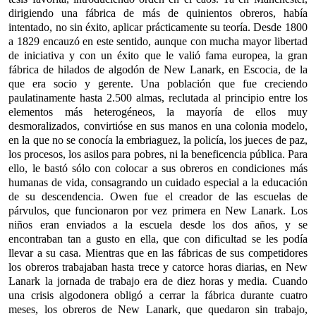
dirigiendo una fábrica de más de quinientos obreros, había
intentado, no sin éxito, aplicar prácticamente su teoría. Desde 1800
a 1829 encauzó en este sentido, aunque con mucha mayor libertad
de iniciativa y con un éxito que le valió fama europea, la gran
fábrica de hilados de algodón de New Lanark, en Escocia, de la
que era socio y gerente. Una población que fue creciendo
paulatinamente hasta 2.500 almas, reclutada al principio entre los
elementos más heterogéneos, la mayoría de ellos muy
desmoralizados, convirtióse en sus manos en una colonia modelo,
en la que no se conocía la embriaguez, la policía, los jueces de paz,
los procesos, los asilos para pobres, ni la beneficencia pública. Para
ello, le bastó sólo con colocar a sus obreros en condiciones más
humanas de vida, consagrando un cuidado especial a la educación
de su descendencia. Owen fue el creador de las escuelas de
párvulos, que funcionaron por vez primera en New Lanark. Los
niños eran enviados a la escuela desde los dos años, y se
encontraban tan a gusto en ella, que con dificultad se les podía
llevar a su casa. Mientras que en las fábricas de sus competidores
los obreros trabajaban hasta trece y catorce horas diarias, en New
Lanark la jornada de trabajo era de diez horas y media. Cuando
una crisis algodonera obligó a cerrar la fábrica durante cuatro
meses, los obreros de New Lanark, que quedaron sin trabajo,