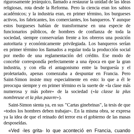
rigurosamente jerárquico, llamado a restaurar la unidad de las ideas
religiosas, rota desde la Reforma. Pero la ciencia eran los sabios
académicos; y la industria eran, en primer término, los burgueses
activos, los fabricantes, los comerciantes, los banqueros. Y aunque
estos burgueses habían de transformarse en una especie de
funcionarios públicos, de hombres de confianza de toda la
sociedad, siempre conservarían frente a los obreros una posición
autoritaria y económicamente privilegiada. Los banqueros serían
en primer término los llamados a regular toda la producción social
por medio de una reglamentación del crédito. Ese modo de
concebir correspondía perfectamente a una época en que la gran
industria, y con ella el antagonismo entre la burguesía y el
proletariado, apenas comenzaba a despuntar en Francia. Pero
Saint-Simon insiste muy especialmente en esto: lo que a él le
preocupa siempre y en primer término es la suerte de «la clase más
numerosa y más pobre» de la sociedad («
la classe la plus
nombreuse et la plus pauvre
»).
Saint-Simon sienta ya, en sus "Cartas ginebrinas", la tesis de que
«todos los hombres deben trabajar». En la misma obra, se expresa
ya la idea de que el reinado del terror era el gobierno de las masas
desposeídas.
«Ved -les grita- lo que aconteció en Francia, cuando