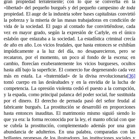
gran propiedad terrateniente; con lo que se convertía en la
«libertad» del pequeño burgués y del pequeño campesino
de toda
propiedad. El auge de la industria sobre bases capitalistas convirtió
la pobreza y la miseria de las masas trabajadoras en condición de
vida de la sociedad. El pago al contado fue convirtiéndose, cada
vez en mayor grado, según la expresión de Carlyle, en el único
eslabón que enlazaba a la sociedad. La estadística criminal crecía
de año en año. Los vicios feudales, que hasta entonces se exhibían
impúdicamente a la luz del día, no desaparecieron, pero se
recataron, por el momento, un poco al fondo de la escena; en
cambio, florecían exuberantemente los vicios burgueses, ocultos
hasta allí bajo la superficie. El comercio fue degenerando cada vez
más en estafa. La «fraternidad» de la divisa revolucionaria
[36]
tomó cuerpo en las deslealtades y en la envidia de la lucha de
competencia. La opresión violenta cedió el puesto a la corrupción,
y la espada, como principal palanca del poder social, fue sustituida
por el dinero. El derecho de pernada pasó del señor feudal al
fabricante burgués. La prostitución se desarrolló en proporciones
hasta entonces inauditas. El matrimonio mismo siguió siendo lo
que ya era: la forma reconocida por la ley, el manto oficial con que
se cubría la prostitución, complementado además por una gran
abundancia de adulterios. En una palabra, comparadas con las
brillantes promesas de los ilustradores, las instituciones sociales y