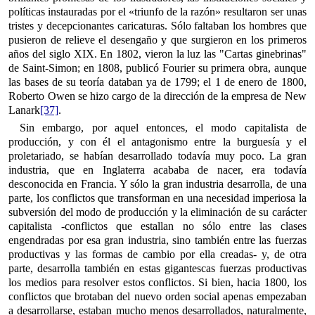
políticas instauradas por el «triunfo de la razón» resultaron ser unas
tristes y decepcionantes caricaturas. Sólo faltaban los hombres que
pusieron de relieve el desengaño y que surgieron en los primeros
años del siglo XIX. En 1802, vieron la luz las "Cartas ginebrinas"
de Saint-Simon; en 1808, publicó Fourier su primera obra, aunque
las bases de su teoría databan ya de 1799; el 1 de enero de 1800,
Roberto Owen se hizo cargo de la dirección de la empresa de New
Lanark
[37]
.
Sin embargo, por aquel entonces, el modo capitalista de
producción, y con él el antagonismo entre la burguesía y el
proletariado, se habían desarrollado todavía muy poco. La gran
industria, que en Inglaterra acababa de nacer, era todavía
desconocida en Francia. Y sólo la gran industria desarrolla, de una
parte, los conflictos que transforman en una necesidad imperiosa la
subversión del modo de producción y la eliminación de su carácter
capitalista -conflictos que estallan no sólo entre las clases
engendradas por esa gran industria, sino también entre las fuerzas
productivas y las formas de cambio por ella creadas- y, de otra
parte, desarrolla también en estas gigantescas fuerzas productivas
los medios para resolver estos conflictos. Si bien, hacia 1800, los
conflictos que brotaban del nuevo orden social apenas empezaban
a desarrollarse, estaban mucho menos desarrollados, naturalmente,