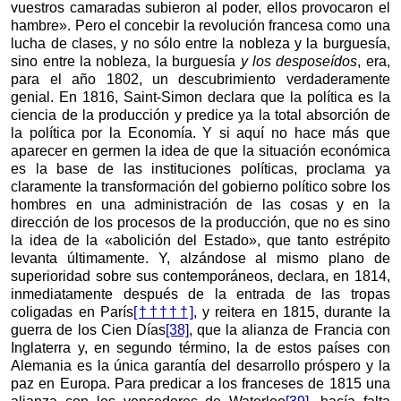
vuestros camaradas subieron al poder, ellos provocaron el
hambre». Pero el concebir la revolución francesa como una
lucha de clases, y no sólo entre la nobleza y la burguesía,
sino entre la nobleza, la burguesía
y los desposeídos
, era,
para el año 1802, un descubrimiento verdaderamente
genial. En 1816, Saint-Simon declara que la política es la
ciencia de la producción y predice ya la total absorción de
la política por la Economía. Y si aquí no hace más que
aparecer en germen la idea de que la situación económica
es la base de las instituciones políticas, proclama ya
claramente la transformación del gobierno político sobre los
hombres en una administración de las cosas y en la
dirección de los procesos de la producción, que no es sino
la idea de la «abolición del Estado», que tanto estrépito
levanta últimamente. Y, alzándose al mismo plano de
superioridad sobre sus contemporáneos, declara, en 1814,
inmediatamente después de la entrada de las tropas
coligadas en París
[†††††]
, y reitera en 1815, durante la
guerra de los Cien Días
[38]
, que la alianza de Francia con
Inglaterra y, en segundo término, la de estos países con
Alemania es la única garantía del desarrollo próspero y la
paz en Europa. Para predicar a los franceses de 1815 una