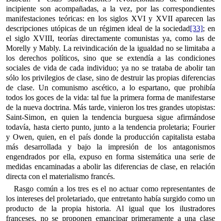
incipiente son acompañadas, a la vez, por las correspondientes
manifestaciones teóricas: en los siglos XVI y XVII aparecen las
descripciones utópicas de un régimen ideal de la sociedad
[33]
; en
el siglo XVIII, teorías directamente comunistas ya, como las de
Morelly y Mably. La reivindicación de la igualdad no se limitaba a
los derechos políticos, sino que se extendía a las condiciones
sociales de vida de cada individuo; ya no se trataba de abolir tan
sólo los privilegios de clase, sino de destruir las propias diferencias
de clase. Un comunismo ascético, a lo espartano, que prohibía
todos los goces de la vida: tal fue la primera forma de manifestarse
de la nueva doctrina. Más tarde, vinieron los tres grandes utopistas:
Saint-Simon, en quien la tendencia burguesa sigue afirmándose
todavía, hasta cierto punto, junto a la tendencia proletaria; Fourier
y Owen, quien, en el país donde la producción capitalista estaba
más desarrollada y bajo la impresión de los antagonismos
engendrados por ella, expuso en forma sistemática una serie de
medidas encaminadas a abolir las diferencias de clase, en relación
directa con el materialismo francés.
Rasgo común a los tres es el no actuar como representantes de
los intereses del proletariado, que entretanto había surgido como un
producto de la propia historia. Al igual que los ilustradores
franceses, no se proponen emancipar primeramente a una clase