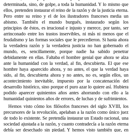
determinada, sino, de golpe, a toda la humanidad. Y lo mismo que
ellos, pretenden instaurar el reino de la razón y de la justicia eterna.
Pero entre su reino y el de los ilustradores franceses media un
abismo. También el mundo burgués, instaurado según los
principios de éstos, es irracional e injusto y merece, por tanto, ser
arrinconado entre los trastos inservibles, ni más ni menos que el
feudalismo y las formas sociales que le precedieron. Si hasta ahora
la verdadera razón y la verdadera justicia no han gobernado el
mundo, es, sencillamente, porque nadie ha sabido penetrar
debidamente en ellas. Faltaba el hombre genial que ahora se alza
ante la humanidad con la verdad, al fin, descubierta. El que ese
hombre haya aparecido ahora, y no antes, el que la verdad haya
sido, al fin, descubierta ahora y no antes, no es, según ellos, un
acontecimiento inevitable, impuesto por la concatenación del
desarrollo histórico, sino porque el puro azar lo quiere así. Hubiera
podido aparecer quinientos años antes ahorrando con ello a la
humanidad quinientos años de errores, de luchas y de sufrimientos.
Hemos visto cómo los filósofos franceses del siglo XVIII, los
precursores de la revolución, apelaban a la razón como único juez
de todo lo existente. Se pretendía instaurar un Estado racional, una
sociedad ajustada a la razón, y cuanto contradecía a la razón eterna
debía ser desechado sin piedad. Y hemos visto también que, en