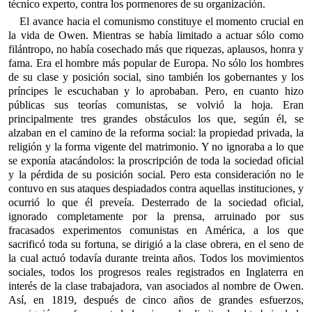
técnico experto, contra los pormenores de su organización.
El avance hacia el comunismo constituye el momento crucial en
la vida de Owen. Mientras se había limitado a actuar sólo como
filántropo, no había cosechado más que riquezas, aplausos, honra y
fama. Era el hombre más popular de Europa. No sólo los hombres
de su clase y posición social, sino también los gobernantes y los
príncipes le escuchaban y lo aprobaban. Pero, en cuanto hizo
públicas sus teorías comunistas, se volvió la hoja. Eran
principalmente tres grandes obstáculos los que, según él, se
alzaban en el camino de la reforma social: la propiedad privada, la
religión y la forma vigente del matrimonio. Y no ignoraba a lo que
se exponía atacándolos: la proscripción de toda la sociedad oficial
y la pérdida de su posición social. Pero esta consideración no le
contuvo en sus ataques despiadados contra aquellas instituciones, y
ocurrió lo que él preveía. Desterrado de la sociedad oficial,
ignorado completamente por la prensa, arruinado por sus
fracasados experimentos comunistas en América, a los que
sacrificó toda su fortuna, se dirigió a la clase obrera, en el seno de
la cual actuó todavía durante treinta años. Todos los movimientos
sociales, todos los progresos reales registrados en Inglaterra en
interés de la clase trabajadora, van asociados al nombre de Owen.
Así, en 1819, después de cinco años de grandes esfuerzos,