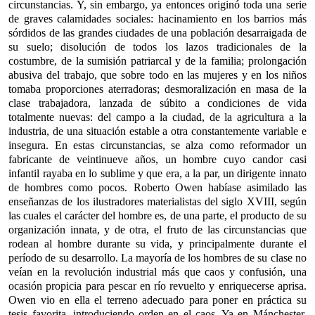
circunstancias. Y, sin embargo, ya entonces originó toda una serie
de graves calamidades sociales: hacinamiento en los barrios más
sórdidos de las grandes ciudades de una población desarraigada de
su suelo; disolución de todos los lazos tradicionales de la
costumbre, de la sumisión patriarcal y de la familia; prolongación
abusiva del trabajo, que sobre todo en las mujeres y en los niños
tomaba proporciones aterradoras; desmoralización en masa de la
clase trabajadora, lanzada de súbito a condiciones de vida
totalmente nuevas: del campo a la ciudad, de la agricultura a la
industria, de una situación estable a otra constantemente variable e
insegura. En estas circunstancias, se alza como reformador un
fabricante de veintinueve años, un hombre cuyo candor casi
infantil rayaba en lo sublime y que era, a la par, un dirigente innato
de hombres como pocos. Roberto Owen habíase asimilado las
enseñanzas de los ilustradores materialistas del siglo XVIII, según
las cuales el carácter del hombre es, de una parte, el producto de su
organización innata, y de otra, el fruto de las circunstancias que
rodean al hombre durante su vida, y principalmente durante el
período de su desarrollo. La mayoría de los hombres de su clase no
veían en la revolución industrial más que caos y confusión, una
ocasión propicia para pescar en río revuelto y enriquecerse aprisa.
Owen vio en ella el terreno adecuado para poner en práctica su
tesis favorita, introduciendo orden en el caos. Ya en Mánchester,