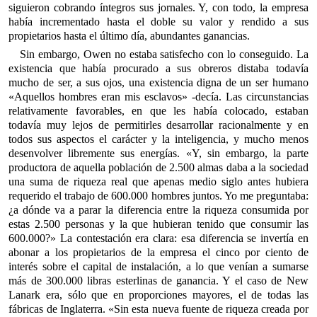
siguieron cobrando íntegros sus jornales. Y, con todo, la empresa
había incrementado hasta el doble su valor y rendido a sus
propietarios hasta el último día, abundantes ganancias.
Sin embargo, Owen no estaba satisfecho con lo conseguido. La
existencia que había procurado a sus obreros distaba todavía
mucho de ser, a sus ojos, una existencia digna de un ser humano
«Aquellos hombres eran mis esclavos» -decía. Las circunstancias
relativamente favorables, en que les había colocado, estaban
todavía muy lejos de permitirles desarrollar racionalmente y en
todos sus aspectos el carácter y la inteligencia, y mucho menos
desenvolver libremente sus energías. «Y, sin embargo, la parte
productora de aquella población de 2.500 almas daba a la sociedad
una suma de riqueza real que apenas medio siglo antes hubiera
requerido el trabajo de 600.000 hombres juntos. Yo me preguntaba:
¿a dónde va a parar la diferencia entre la riqueza consumida por
estas 2.500 personas y la que hubieran tenido que consumir las
600.000?» La contestación era clara: esa diferencia se invertía en
abonar a los propietarios de la empresa el cinco por ciento de
interés sobre el capital de instalación, a lo que venían a sumarse
más de 300.000 libras esterlinas de ganancia. Y el caso de New
Lanark era, sólo que en proporciones mayores, el de todas las
fábricas de Inglaterra. «Sin esta nueva fuente de riqueza creada por