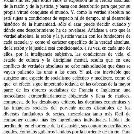
socialismo es, para todos ellos, la expresión de la verdad absoluta,
de la razón y de la justicia, y basta con descubrirlo para que por su
propia virtud conquiste el mundo. Y, como la verdad absoluta no
está sujeta a condiciones de espacio ni de tiempo, ni al desarrollo
histórico de la humanidad, sólo el azar puede decidir cuándo y
dónde este descubrimiento ha de revelarse. Añádase a esto que la
verdad absoluta, la razón y la justicia varían con los fundadores de
cada escuela: y, como el carácter específico de la verdad absoluta,
de la razón y la justicia está condicionado, a su vez, en cada uno de
ellos, por la inteligencia subjetiva, las condiciones de vida, el
estado de cultura y la disciplina mental, resulta que en este
conflicto de verdades absolutas no cabe más solución que éstas se
vayan puliendo las unas a las otras. Y, así, era inevitable que
surgiese una especie de socialismo ecléctico y mediocre, como el
que, en efecto, sigue imperando todavía en las cabezas de la mayor
parte de los obreros socialistas de Francia e Inglaterra; una
mescolanza extraordinariamente abigarrada y llena de matices,
compuesta de los desahogos críticos, las doctrinas económicas y
las imágenes sociales del porvenir menos discutibles de los
diversos fundadores de sectas, mescolanza tanto más fácil de
componer cuanto más los ingredientes individuales habían ido
perdiendo, en el torrente de la discusión, sus contornos perfilados y
agudos, como los guijarros lamidos por la corriente de un río. Para