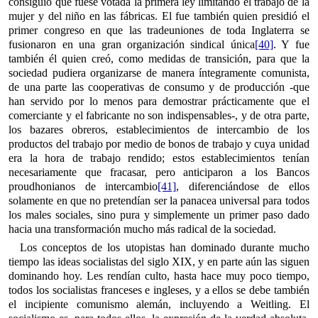
consiguió que fuese votada la primera ley limitando el trabajo de la
mujer y del niño en las fábricas. El fue también quien presidió el
primer congreso en que las tradeuniones de toda Inglaterra se
fusionaron en una gran organización sindical única
[40]
. Y fue
también él quien creó, como medidas de transición, para que la
sociedad pudiera organizarse de manera íntegramente comunista,
de una parte las cooperativas de consumo y de producción -que
han servido por lo menos para demostrar prácticamente que el
comerciante y el fabricante no son indispensables-, y de otra parte,
los bazares obreros, establecimientos de intercambio de los
productos del trabajo por medio de bonos de trabajo y cuya unidad
era la hora de trabajo rendido; estos establecimientos tenían
necesariamente que fracasar, pero anticiparon a los Bancos
proudhonianos de intercambio
[41]
, diferenciándose de ellos
solamente en que no pretendían ser la panacea universal para todos
los males sociales, sino pura y simplemente un primer paso dado
hacia una transformación mucho más radical de la sociedad.
Los conceptos de los utopistas han dominado durante mucho
tiempo las ideas socialistas del siglo XIX, y en parte aún las siguen
dominando hoy. Les rendían culto, hasta hace muy poco tiempo,
todos los socialistas franceses e ingleses, y a ellos se debe también
el incipiente comunismo alemán, incluyendo a Weitling. El