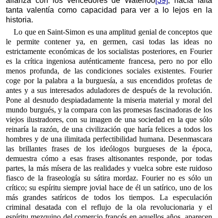
alianza con los vencedores de Waterloo
[39]
, hacía falta
tanta valentía como capacidad para ver a lo lejos en la
historia.
Lo que en Saint-Simon es una amplitud genial de conceptos que
le permite contener ya, en germen, casi todas las ideas no
estrictamente económicas de los socialistas posteriores, en Fourier
es la crítica ingeniosa auténticamente francesa, pero no por ello
menos profunda, de las condiciones sociales existentes. Fourier
coge por la palabra a la burguesía, a sus encendidos profetas de
antes y a sus interesados aduladores de después de la revolución.
Pone al desnudo despiadadamente la miseria material y moral del
mundo burgués, y la compara con las promesas fascinadoras de los
viejos ilustradores, con su imagen de una sociedad en la que sólo
reinaría la razón, de una civilización que haría felices a todos los
hombres y de una ilimitada perfectibilidad humana. Desenmascara
las brillantes frases de los ideólogos burgueses de la época,
demuestra cómo a esas frases altisonantes responde, por todas
partes, la más mísera de las realidades y vuelca sobre este ruidoso
fiasco de la fraseología su sátira mordaz. Fourier no es sólo un
crítico; su espíritu siempre jovial hace de él un satírico, uno de los
más grandes satíricos de todos los tiempos. La especulación
criminal desatada con el reflujo de la ola revolucionaria y el
espíritu mezquino del comercio francés en aquellos años, aparecen