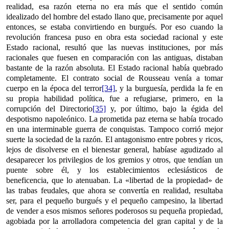
realidad, esa razón eterna no era más que el sentido común
idealizado del hombre del estado llano que, precisamente por aquel
entonces, se estaba convirtiendo en burgués. Por eso cuando la
revolución francesa puso en obra esta sociedad racional y este
Estado racional, resultó que las nuevas instituciones, por más
racionales que fuesen en comparación con las antiguas, distaban
bastante de la razón absoluta. El Estado racional había quebrado
completamente. El contrato social de Rousseau venía a tomar
cuerpo en la época del terror
[34]
, y la burguesía, perdida la fe en
su propia habilidad política, fue a refugiarse, primero, en la
corrupción del Directorio
[35]
y, por último, bajo la égida del
despotismo napoleónico. La prometida paz eterna se había trocado
en una interminable guerra de conquistas. Tampoco corrió mejor
suerte la sociedad de la razón. El antagonismo entre pobres y ricos,
lejos de disolverse en el bienestar general, habíase agudizado al
desaparecer los privilegios de los gremios y otros, que tendían un
puente sobre él, y los establecimientos eclesiásticos de
beneficencia, que lo atenuaban. La «libertad de la propiedad» de
las trabas feudales, que ahora se convertía en realidad, resultaba
ser, para el pequeño burgués y el pequeño campesino, la libertad
de vender a esos mismos señores poderosos su pequeña propiedad,
agobiada por la arrolladora competencia del gran capital y de la