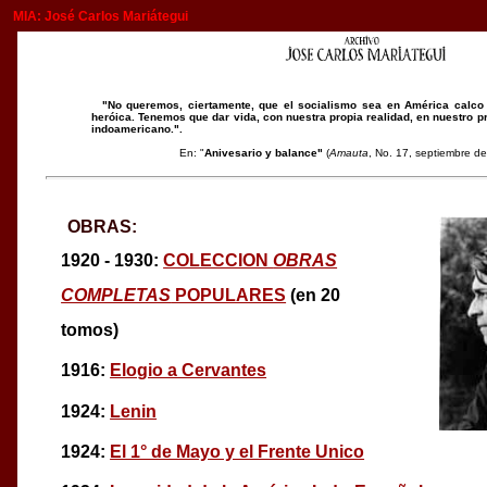
MIA: José Carlos Mariátegui
"No queremos, ciertamente, que el socialismo sea en América calco 
heróica. Tenemos que dar vida, con nuestra propia realidad, en nuestro pr
indoamericano.".
En: "
Anivesario y balance"
(
Amauta
, No. 17, septiembre d
OBRAS:
1920 - 1930:
COLECCION
OBRAS
COMPLETAS
POPULARES
(en 20
tomos)
1916:
Elogio a Cervantes
1924:
Lenin
1924:
El 1° de Mayo y el Frente Unico