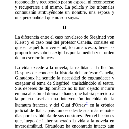
reconocido y recuperado por su esposa, ni reconocerse
y recuperarse a sí mismo. La policía y los tribunales
continuarán atribuyéndole un nombre, una esposa y
una personalidad que no son suyas.
II
La diferencia entre el caso novelesco de Siegfried von
Kleist y el caso real del pro­fesor Canella, consiste en
que en aquél lo inverosímil, lo romancesco, tiene las
proporciones sobrias exigidas por la me­dida y el orden
de un escritor francés.
La vida excede a la novela; la realidad a la ficción.
Después de conocer la historia del profesor Canella,
Giraudoux ha senti­do la necesidad de engrandecer y
exage­rar el tema de Siegfried, trasladándolo al teatro.
Sus deberes de diplomático no lo han dejado incurrir
en una alusión al dra­ma italiano, que habría parecido a
la po­licía fascista una intervención indebida de la
2
literatura francesa y del Quai d'Or­say
en la crónica
judicial de Italia, país famoso desde sus más remotos
días por la sabiduría de sus cuestores. Pero el hecho es
que, luego de haber superado la vida a la novela en
inverosimilitud, Giraudoux ha encontrado intacto aún