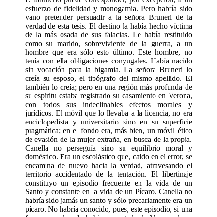
esfuerzo de fidelidad y monogamia. Pero habría sido
vano pretender persuadir a la señora Bruneri de la
verdad de esta tesis. El destino la había hecho víctima
de la más osada de sus falacias. Le había restituido
como su marido, sobreviviente de la guerra, a un
hombre que era sólo esto último. Este hombre, no
tenía con ella obligaciones conyugales. Había nacido
sin vocación para la bigamia. La señora Bruneri lo
creía su esposo, el tipógrafo del mismo apellido. El
también lo creía; pero en una región más profunda de
su espíritu estaba registrado su casamiento en Verona,
con todos sus indeclinables efectos morales y
jurídicos. El móvil que lo llevaba a la licencia, no era
enciclopedista y universitario sino en su superficie
pragmática; en el fondo era, más bien, un móvil ético
de evasión de la mujer extraña, en busca de la propia.
Canella no perseguía sino su equilibrio moral y
doméstico. Era un escolástico que, caído en el error, se
encamina de nuevo hacia la verdad, atravesando el
territorio accidentado de la tentación. El libertinaje
constituyo un episodio frecuente en la vida de un
Santo y constante en la vida de un Pícaro. Canella no
habría sido jamás un santo y sólo precariamente era un
pícaro. No habría conocido, pues, este episodio, si una