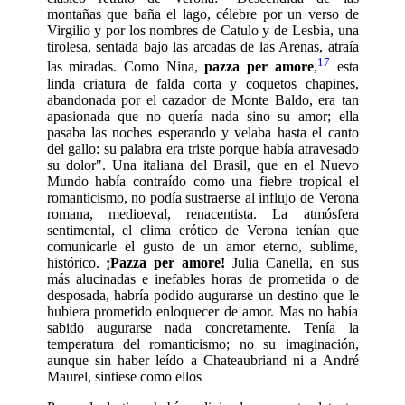
montañas que baña el lago, célebre por un verso de
Virgilio y por los nombres de Catulo y de Lesbia, una
tirolesa, sentada bajo las arcadas de las Arenas, atraía
17
las miradas. Como Nina,
pazza per amore
,
esta
linda criatura de falda corta y coquetos chapines,
abandonada por el cazador de Monte Baldo, era tan
apasionada que no quería nada sino su amor; ella
pasaba las noches esperando y velaba hasta el canto
del gallo: su palabra era triste porque había atravesado
su dolor". Una italiana del Brasil, que en el Nuevo
Mundo había contraído como una fiebre tropical el
romanticismo, no podía sustraerse al influjo de Verona
romana, medioeval, renacentista. La atmósfera
sentimental, el clima erótico de Verona tenían que
comunicarle el gusto de un amor eterno, sublime,
histórico.
¡Pazza per amore!
Julia Canella, en sus
más alucinadas e inefables horas de prometida o de
desposada, habría podido augurarse un destino que le
hubiera prometido enloquecer de amor. Mas no había
sabido augurarse nada concretamente. Tenía la
temperatura del romanticismo; no su imaginación,
aunque sin haber leído a Chateaubriand ni a André
Maurel, sintiese como ellos