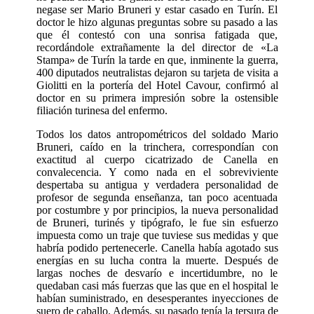
negase ser Mario Bruneri y estar casado en Turín. El
doctor le hizo algunas preguntas sobre su pasado a las
que él contestó con una sonrisa fatigada que,
recordándole extra­ñamente la del director de «La
Stampa» de Turín la tarde en que, inminente la guerra,
400 diputados neutralistas dejaron su tarjeta de visita a
Giolitti en la portería del Hotel Cavour, confirmó al
doctor en su primera impresión sobre la ostensible
filiación turinesa del enfermo.
Todos los datos antropométricos del soldado Mario
Bruneri, caído en la trinchera, correspondían con
exactitud al cuerpo ci­catrizado de Canella en
convalecencia. Y como nada en el sobreviviente
desperta­ba su antigua y verdadera personalidad de
profesor de segunda enseñanza, tan poco acentuada
por costumbre y por principios, la nueva personalidad
de Bruneri, turinés y tipógrafo, le fue sin esfuerzo
impuesta como un traje que tuviese sus medidas y que
habría podido pertenecerle. Canella había agotado sus
energías en su lucha contra la muerte. Después de
largas noches de desvarío e incertidumbre, no le
quedaban casi más fuerzas que las que en el hospital le
habían suministrado, en desesperantes inyecciones de
suero de caballo. Además, su pasado tenía la tersura de