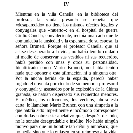
IV
Mientras en la villa Canella, en la biblioteca del
profesor, la viuda presunta se repetía que
«desaparecido» no tiene los mismos efectos legales y
conyugales que «muerto»; en el hospital de guerra
Giulio Canella, convaleciente, recibía una carta que le
comunicaba la ansiedad y la esperanza de su esposa, la
señora Bruneri. Porque el profesor Canella, que al
asirse desesperado a la vida, no había tenido cui­dado
ni medio de conservar sus vestidos ni sus recuerdos,
había perdido con unas y otros su personalidad.
Identificado como Mario Bruneri, no había tenido
nada que oponer a esta afirmación ni a ningu­na otra.
Por la ancha herida de la espalda, parecía haber
fugado el noventa por ciento de su memoria profesoral
y conyugal; y, asustados por la explosión de la última
granada, se habían dispersado sus recuerdos menores.
El médico, los enfermeros, los vecinos, ahora esta
carta, lo lla­maban Mario Bruneri con una simpatía a la
que habría sido impertinente e incómodo corresponder
con dudas sobre este apelativo que, después de todo,
no le sonaba desagradable e insólito. No había ningún
motivo para que un hombre tan débil y amnésico, que
no pedía sino que lo guiasen en su reingreso a la vida,