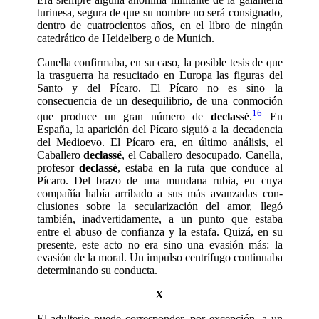
turinesa, segura de que su nombre no será consig­nado,
dentro de cuatrocientos años, en el libro de ningún
catedrático de Heidelberg o de Munich.
Canella confirmaba, en su caso, la posi­ble tesis de que
la trasguerra ha resucitado en Europa las figuras del
Santo y del Pícaro. El Pícaro no es sino la
consecuencia de un desequilibrio, de una conmoción
16
que produce un gran número de
decla­ssé
.
En
España, la aparición del Pícaro si­guió a la decadencia
del Medioevo. El Pícaro era, en último análisis, el
Caballero
declassé
, el Caballero desocupado. Ca­nella,
profesor
declassé
, estaba en la ru­ta que conduce al
Pícaro. Del brazo de una mundana rubia, en cuya
compañía había arribado a sus más avanzadas con­
clusiones sobre la secularización del amor, llegó
también, inadvertidamente, a un punto que estaba
entre el abuso de con­fianza y la estafa. Quizá, en su
presente, este acto no era sino una evasión más: la
evasión de la moral. Un impulso centrífu­go continuaba
determinando su conducta.
X
El adulterio puede corresponder, por excepción, a un