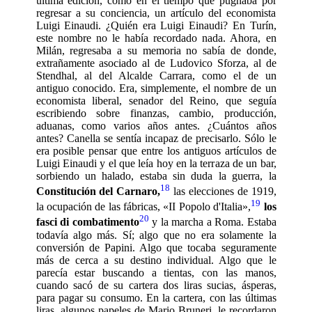
última edición, como en el tiempo que pugnaba por
regresar a su conciencia, un artículo del economista
Luigi Einaudi. ¿Quién era Luigi Einaudi? En Turín,
este nombre no le había recordado nada. Ahora, en
Milán, regresaba a su memoria no sabía de donde,
extrañamente asociado al de Ludovico Sforza, al de
Stendhal, al del Alcalde Carrara, como el de un
antiguo conocido. Era, simplemente, el nombre de un
economista liberal, senador del Reino, que seguía
escribiendo sobre finanzas, cambio, producción,
aduanas, como varios años antes. ¿Cuántos años
antes? Canella se sentía incapaz de precisarlo. Sólo le
era posible pensar que entre los antiguos artículos de
Luigi Einaudi y el que leía hoy en la terraza de un bar,
sorbiendo un halado, estaba sin duda la guerra, la
18
Constitución del Carnaro,
las elecciones de 1919,
19
la ocupación de las fábricas, «II Popolo d'Italia»,
los
20
fasci di combatimento
y la marcha a Roma. Estaba
todavía algo más. Sí; algo que no era solamente la
conversión de Papini. Algo que tocaba seguramente
más de cerca a su destino individual. Algo que le
parecía estar buscando a tientas, con las manos,
cuando sacó de su cartera dos liras sucias, ásperas,
para pagar su consumo. En la cartera, con las últimas
liras, algunos papeles de Mario Bruneri, le recordaron