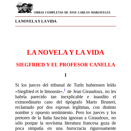
OBRAS COMPLETAS DE JOSE CARLOS MARIATEGUI
LA NOVELA Y LA VIDA
LA NOVELA Y LA VIDA
SIEGFRIED Y EL PROFESOR CANELLA
I
Si los jueces del tribunal de Turín hu­biensen leído
1
«Siegfried et le limousin»,
de Jean Giraudoux, no les
habría pare­cido tan inexplicable e inaudito el
extraordinario caso del tipógrafo Mario Brune­ri,
reclamado por dos esposas legítimas, con distinto
nombre y opuesto sentimien­to. Pero los jueces y los
pretores de la Italia fascista ignoran a Giraudoux, no
sólo porque la novísima literatura francesa goza de
poca simpatía en una burocracia rigurosamente