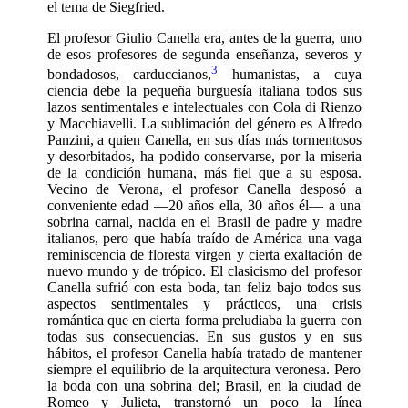
el tema de Siegfried.
El profesor Giulio Canella era, antes de la guerra, uno
de esos profesores de segunda enseñanza, severos y
3
bondadosos, carduccianos,
humanistas, a cuya
ciencia debe la pequeña burguesía italiana todos sus
lazos sentimentales e intelectuales con Cola di Rienzo
y Macchiavelli. La sublimación del género es Alfredo
Panzini, a quien Canella, en sus días más tormentosos
y desorbitados, ha podido conservarse, por la miseria
de la condición humana, más fiel que a su esposa.
Vecino de Verona, el profesor Canella desposó a
conveniente edad —20 años ella, 30 años él— a una
sobrina carnal, nacida en el Brasil de padre y madre
italianos, pero que había traído de América una vaga
reminiscencia de floresta virgen y cierta exaltación de
nuevo mundo y de trópico. El clasicismo del profesor
Canella sufrió con esta boda, tan feliz bajo todos sus
aspectos sentimentales y prácticos, una crisis
romántica que en cierta forma preludiaba la guerra con
todas sus consecuencias. En sus gustos y en sus
hábitos, el profesor Canella había tratado de mantener
siempre el equilibrio de la arquitectura veronesa. Pero
la boda con una sobrina del; Brasil, en la ciudad de
Romeo y Julieta, transtornó un poco la línea