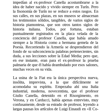
impedían al ex-profesor Canella acostumbrarse a la
idea de haber nacido y vivido siempre en Turín. Pero
la fisonomía de Turín no se reduce a estos rasgos. En
sus calles, en sus plazas, en sus museos se almacenan
los testimonios sólidos, tangibles, de varios siglos de
historia piamontesa, que son otros tantos siglos de
historia italiana. Todos, por fortuna, estaban
puntualmente registrados en la placa velada de la
conciencia del profesor Canella, que había amado
siempre a la Historia como a hermana gemela de la
Poesía. Recorriendo la Armería se desprendieron del
fondo de su subconciencia palabras pertenecientes, sin
duda, a sus lecciones sobre la Edad Media; pero que,
en ese instante, eran para el ex-profesor la prueba
palmaria de que él había deambulado por esos salones,
muchas veces en su vida.
La usina de la Fiat era la única perspec­tiva nueva,
insólita, imprevista, a la que difícilmente se
acomodaba su espíritu. Empezaba ahí una Italia
industrial, moderna, novecentista, que el profesor
Giulio Canella, detenido en el Risorgimento, en
Verona, y en Carducci, había apenas en­trevisto, muy
confusamente, desde su estrado de profesor, leyendo a
largas pau­sas los artículos de Luigi Einaudi en «II Co­