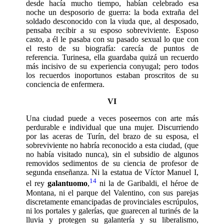
desde hacía mucho tiempo, habían celebrado esa
noche un desposorio de guerra: la boda extraña del
soldado desconocido con la viuda que, al desposado,
pensaba recibir a su esposo sobreviviente. Esposo
casto, a él le pasaba con su pasado sexual lo que con
el resto de su biografía: carecía de puntos de
referencia. Turinesa, ella guardaba quizá un recuerdo
más incisivo de su experiencia conyugal; pero todos
los recuerdos inoportunos estaban proscritos de su
conciencia de enfermera.
VI
Una ciudad puede a veces poseernos con arte más
perdurable e individual que una mujer. Discurriendo
por las aceras de Turín, del brazo de su esposa, el
sobrevi­viente no habría reconocido a esta ciudad, (que
no había visitado nunca), sin el sub­sidio de algunos
removidos sedimentos de su ciencia de profesor de
segunda ense­ñanza. Ni la estatua de Víctor Manuel I,
14
el rey
galantuomo
,
ni la de Garibaldi, el héroe de
Montana, ni el parque del Valentino, con sus parejas
discretamente emancipadas de provinciales escrúpulos,
ni los portales y galerías, que guarecen al turinés de la
lluvia y protegen su galantería y su liberalismo,