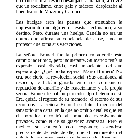
un dialecto afrancesado desalojaba al italiano, a la vez
que un socialismo, entre galo y tudesco, desplazaba al
liberalismo de Mazzini y Carducci.
Las huelgas eran las pausas que atenuaban la
impresión de que algo en él resistía, rechinando, a su
destino. Pero, durante una huelga, Canella no era un
obrero que afirma su conciencia de clase, sino un
profesor que toma sus vacaciones.
La señora Bruneri fue la primera en advertir este
cambio indefinido, pero inquietante. Su marido tenía la
expresión casi distraída, casi impaciente, del que
espera algo. ¿Qué podía esperar Mario Bruneri? No
era, por cierto, la revolución social. (Sus opiniones, al
respecto, le habían ganado entre sus compañeros
reputación de amarillo y de
reaccionario; y a la propia
señora Bruneri le habían parecido algo heterodoxas).
Era, quizá, el regreso de su memoria, el retorno de sus
recuerdos. La señora Bruneri escribió al médico del
sanatorio una carta, en la que no omitió detalles que en
el borrador encontró al principio excesivamente
privados, como el de su gravidez avanzada. Pero el
médico se contentó con responder, asiéndose
precisamente de este detalle, que al nacimiento del
niño todo se normalizaría en el hogar de los Bruneri.