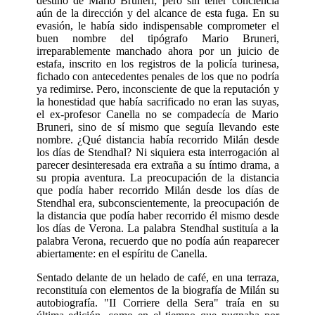
destino de Mario Bruneri; pero sin tener conciencia
aún de la dirección y del alcance de esta fuga. En su
evasión, le había sido indispensable comprometer el
buen nombre del tipógrafo Mario Bruneri,
irreparablemente manchado ahora por un juicio de
estafa, inscrito en los registros de la policía turinesa,
fichado con antecedentes penales de los que no podría
ya redimirse. Pero, inconsciente de que la reputación y
la honestidad que había sacrificado no eran las suyas,
el ex-profesor Canella no se compadecía de Mario
Bruneri, sino de sí mismo que seguía llevando este
nombre. ¿Qué distancia había recorrido Milán desde
los días de Stendhal? Ni siquiera esta interrogación al
parecer desinteresada era extraña a su íntimo drama, a
su propia aventura. La preocupación de la distancia
que podía haber recorrido Milán desde los días de
Stendhal era, subconscientemente, la preocupación de
la distancia que podía haber recorrido él mismo desde
los días de Verona. La palabra Stendhal sustituía a la
palabra Verona, recuerdo que no podía aún reaparecer
abiertamente: en el espíritu de Canella.
Sentado delante de un helado de café, en una terraza,
reconstituía con elementos de la biografía de Milán su
autobiografía. "II Corriere della Sera" traía en su