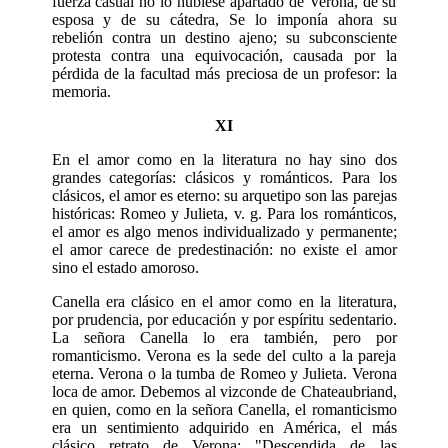
fuerza casual no lo hubiese apartado de Verona, de su
esposa y de su cátedra, Se lo imponía ahora su
rebelión con­tra un destino ajeno; su subconsciente
protesta contra una equivocación, causada por la
pérdida de la facultad más preciosa de un profesor: la
memoria.
XI
En el amor como en la literatura no hay sino dos
grandes categorías: clásicos y románticos. Para los
clásicos, el amor es eterno: su arquetipo son las parejas
históricas: Romeo y Julieta, v. g. Para los románticos,
el amor es algo menos individualizado y permanente;
el amor carece de predestinación: no existe el amor
sino el estado amoroso.
Canella era clásico en el amor como en la literatura,
por prudencia, por educación y por espíritu sedentario.
La señora Canella lo era también, pero por
romanticismo. Verona es la sede del culto a la pareja
eterna. Verona o la tumba de Romeo y Julieta. Verona
loca de amor. Debemos al vizconde de Chateaubriand,
en quien, como en la señora Canella, el romanticismo
era un sentimiento adquirido en América, el más
clásico retrato de Verona: "Descendida de las