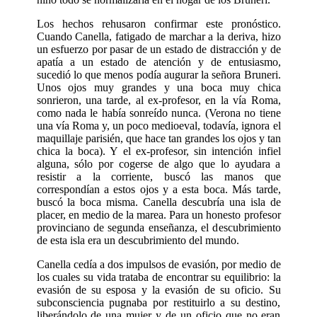
Los hechos rehusaron confirmar este pronóstico.
Cuando Canella, fatigado de marchar a la deriva, hizo
un esfuerzo por pasar de un estado de distracción y de
apatía a un estado de atención y de entusiasmo,
sucedió lo que menos podía augurar la señora Bruneri.
Unos ojos muy grandes y una boca muy chica
sonrieron, una tarde, al ex-profesor, en la vía Roma,
como nada le había sonreído nunca. (Verona no tiene
una vía Roma y, un poco medioeval, todavía, ignora el
maquillaje parisién, que hace tan grandes los ojos y tan
chica la boca). Y el ex-profesor, sin intención infiel
alguna, sólo por cogerse de algo que lo ayudara a
resistir a la corriente, buscó las manos que
correspondían a estos ojos y a esta boca. Más tarde,
buscó la boca misma. Canella descubría una isla de
placer, en medio de la marea. Para un honesto profesor
provinciano de segunda enseñanza, el descubrimiento
de esta isla era un descubrimiento del mundo.
Canella cedía a dos impulsos de evasión, por medio de
los cuales su vida trataba de encontrar su equilibrio: la
evasión de su esposa y la evasión de su oficio. Su
subconsciencia pugnaba por restituirlo a su destino,
liberándolo de una mujer y de un oficio que no eran