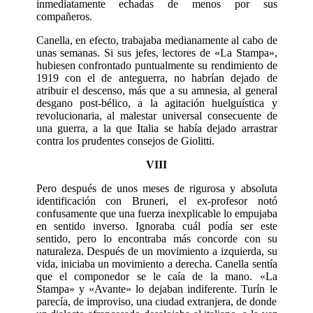
inmediatamente echadas de menos por sus
compañeros.
Canella, en efecto, trabajaba medianamente al cabo de
unas semanas. Si sus jefes, lectores de «La Stampa»,
hubiesen confrontado puntualmente su rendimiento de
1919 con el de anteguerra, no habrían dejado de
atribuir el descenso, más que a su amnesia, al general
desgano post-bélico, a la agitación huelguística y
revolucionaria, al malestar universal consecuente de
una guerra, a la que Italia se había dejado arrastrar
contra los prudentes consejos de Giolitti.
VIII
Pero después de unos meses de rigurosa y absoluta
identificación con Bruneri, el ex-profesor notó
confusamente que una fuerza inexplicable lo empujaba
en sentido inverso. Ignoraba cuál podía ser este
sentido, pero lo encontraba más concorde con su
naturaleza. Después de un movimiento a izquierda, su
vida, iniciaba un movimiento a derecha. Canella sentía
que el componedor se le caía de la mano. «La
Stampa» y «Avante» lo dejaban indiferente. Turín le
parecía, de improviso, una ciudad extranjera, de donde