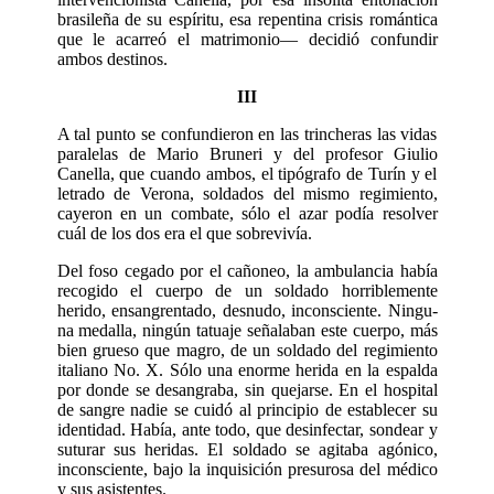
brasileña de su espíritu, esa repentina crisis romántica
que le acarreó el matrimonio— decidió confundir
ambos destinos.
III
A tal punto se confundieron en las trin­cheras las vidas
paralelas de Mario Bru­neri y del profesor Giulio
Canella, que cuando ambos, el tipógrafo de Turín y el
letrado de Verona, soldados del mismo regimiento,
cayeron en un combate, sólo el azar podía resolver
cuál de los dos era el que sobrevivía.
Del foso cegado por el cañoneo, la am­bulancia había
recogido el cuerpo de un soldado horriblemente
herido, ensan­grentado, desnudo, inconsciente. Ningu­
na medalla, ningún tatuaje señalaban este cuerpo, más
bien grueso que magro, de un soldado del regimiento
italiano No. X. Sólo una enorme herida en la espalda
por donde se desangraba, sin quejarse. En el hospital
de sangre nadie se cuidó al prin­cipio de establecer su
identidad. Había, ante todo, que desinfectar, sondear y
suturar sus heridas. El soldado se agitaba agónico,
inconsciente, bajo la inquisición presurosa del médico
y sus asistentes.