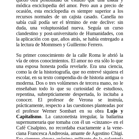
módica enciclopedia del amor. Pero aun a precio de
ocasión, esta enciclopedia es siempre superior a los
recursos normales de un cajista casado. Canella no
sabía cuál podía ser el término de este declive: sin
duda, una voluptuosidad nueva. Seguía un curso
clandestino y post-universitario de Huma­nidades, con
la aplicación con que, años atrás, se había entregado a
la lectura de Mommsen y Guillermo Ferrero.
Su primer conocimiento de la calle Roma le abrió la
vía de otros conocimientos. El amor no era sólo lo que
una esposa ho­nesta podía revelarle. Era una ciencia,
co­mo la de la historiografía, que no entrevé siquiera el
escolar, en su texto compendia-do de historia antigua o
moderna. Dos o tres volúmenes de tercera mano, no le
en­señaban todo lo que su curiosidad de es­tudioso,
repentina, subrepticiamente despertada, lo incitaba a
conocer. El profesor de Verona se instruía,
prácticamente, res­pecto a las cuestiones planteadas por
el profesor Werner Sombart en su obra
Lu­jo y
Capitalismo
. La canzonetista irregu­lar, la bailarina
supernumeraria que tomaba con él un «cinzano» en el
Café Cisalpino, no recordaba exactamente a la vene­
ciana Francesca Andreosia, amante de Agostino Chigi.
Era siempre alguna anónima militante de la galantería