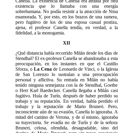
Canella. La existencia de Canella era atraída por otra
existencia que lo llamaba con una energía
sobrehumana. No podía resistir a la atracción de Nina
enamorada. Y, por esto, en los brazos de una ramera,
pero fugitivo de los de una esposa casual postiza,
ajena, el profesor Canella tendía, en verdad, a la
fidelidad, a la monogamia.
XII
¿Qué distancia había recorrido Milán desde los días de
Stendhal? El ex-profesor Canella se abandonaba a esta
preocupación, en los instantes en que el Castillo
Sforza, o
La Cena
de Leonardo de Vinci, o la Iglesia
de San Lorenzo lo sustraían a una preocupación
personal y aflictiva. Su entrada en Milán no había
tenido ninguna semejanza con la de Stendhal, Goethe
o Herr Karl Baedecker. Canella llegaba a Milán casi
fugitivo. Huía de Turín, después de haber perdido su
trabajo y su reputación. En verdad, había perdido el
trabajo y la reputación de Mario Bruneri. Pero,
inconsciente aún de su evasión, Canella lo ignoraba. A
mitad del camino de Verona, y de sí mismo, ignoraba
su trayectoria. Se evadía no de Turín y de la señora
Bruneri, celosa, ofendida, desagradable, sino del