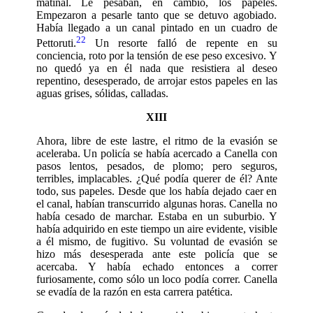
matinal. Le pesaban, en cambio, los papeles.
Empezaron a pesarle tanto que se detuvo agobiado.
Había llegado a un canal pintado en un cuadro de
22
Pettoruti
.
Un resorte falló de repente en su
conciencia, roto por la tensión de ese peso excesivo. Y
no quedó ya en él nada que resistiera al deseo
repentino, desesperado, de arrojar estos papeles en las
aguas grises, sólidas, calladas.
XIII
Ahora, libre de este lastre, el ritmo de la evasión se
aceleraba. Un policía se ha­bía acercado a Canella con
pasos lentos, pesados, de plomo; pero seguros,
terribles, implacables. ¿Qué podía querer de él? Ante
todo, sus papeles. Desde que los había dejado caer en
el canal, habían transcurrido algunas horas. Canella no
ha­bía cesado de marchar. Estaba en un suburbio. Y
había adquirido en este tiempo un aire evidente, visible
a él mismo, de fugitivo. Su voluntad de evasión se
hizo más desesperada ante este policía que se
acercaba. Y había echado entonces a correr
furiosamente, como sólo un loco podía correr. Canella
se evadía de la razón en esta carrera patética.