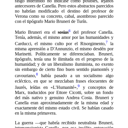
rasgo indefinido no indi­case como posibles, lejanos
antecesores de Canella. Pero estos abstractos parecidos
no habrían modificado el destino del profesor de
Verona como su concreto, cabal, asombroso parecido
con el tipógrafo Mario Bruneri de Turín.
6
Mario Bruneri era el
sosias
del profesor Canella.
Tenía, además, el mismo amor por las humanidades y
7
Carducci, el mismo culto por el Risorgimento,
la
misma aprensión a D'Annunzio, el mismo desdén por
Marinetti. Políticamente se di­ferenciaban. Bruneri,
tipógrafo, tenía una fe ilimitada en el progreso de la
humanidad; y de un liberalismo iluminista, no exento
sin embargo de cierto fino buen sentido piamontés y
8
cavouriano,
había pasado a un socialismo algo
ecléctico, en que se mezclaban frases elocuentes de
9
Jaurés, leídas en «L'Humanité»,
y conceptos de
Marx, traducidos por Ettore Cicotti, sobre un fondo
del más nativo y ge­nuino Andrea Costa. Bruneri y
Canella eran aproximadamente de la misma edad y
exactamente del mismo estado civil. Se habían casado
en la misma primavera.
La guerra —que habría recibido neutralista Bruneri,
intervencionista Canella, por esa insólita entonación