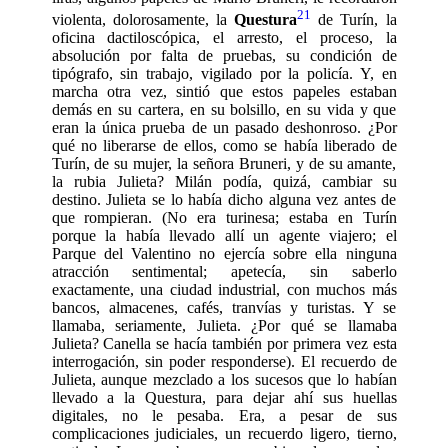
21
violenta, dolorosamente, la
Questura
de Turín, la
oficina dactiloscópica, el arresto, el proceso, la
absolución por falta de pruebas, su condición de
tipógrafo, sin trabajo, vigilado por la policía. Y, en
marcha otra vez, sintió que estos papeles estaban
demás en su cartera, en su bolsillo, en su vida y que
eran la única prueba de un pasado deshonroso. ¿Por
qué no liberarse de ellos, como se había liberado de
Turín, de su mujer, la señora Bruneri, y de su amante,
la rubia Julieta? Milán podía, quizá, cambiar su
destino. Julieta se lo había dicho alguna vez antes de
que rompieran. (No era turinesa; estaba en Turín
porque la había llevado allí un agente viajero; el
Parque del Valentino no ejercía sobre ella ninguna
atracción sentimental; apetecía, sin saberlo
exactamente, una ciudad industrial, con muchos más
bancos, almacenes, cafés, tranvías y turistas. Y se
llamaba, seriamente, Julieta. ¿Por qué se llamaba
Julieta? Canella se hacía también por primera vez esta
interrogación, sin poder responderse). El recuerdo de
Julieta, aunque mezclado a los sucesos que lo habían
llevado a la Questura, para dejar ahí sus huellas
digitales, no le pesaba. Era, a pesar de sus
complicaciones judiciales, un recuerdo ligero, tierno,