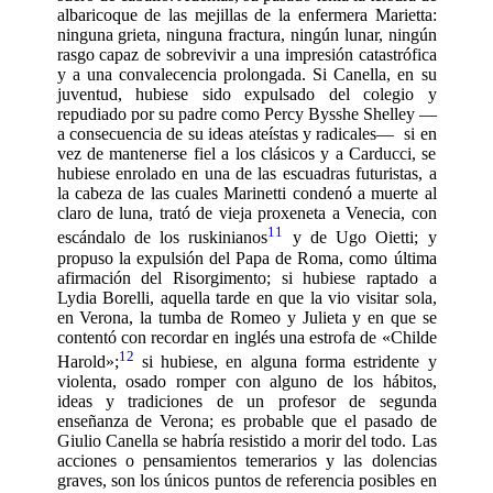
albaricoque de las mejillas de la enfermera Marietta:
ninguna grieta, ninguna fractura, ningún lunar, ningún
rasgo capaz de sobrevivir a una impresión catastrófica
y a una convalecencia prolongada. Si Canella, en su
juventud, hubiese sido expulsado del colegio y
repudiado por su padre como Percy Bysshe Shelley —
a consecuencia de su ideas ateístas y radicales—
si en
vez de mantenerse fiel a los clásicos y a Carducci, se
hubiese enrolado en una de las escuadras futuristas, a
la cabeza de las cuales Marinetti condenó a muerte al
claro de luna, trató de vieja proxeneta a Venecia, con
11
escándalo de los ruskinianos
y de Ugo Oietti; y
propuso la expulsión del Papa de Roma, como última
afirmación del Risorgimento; si hubiese raptado a
Lydia Borelli, aquella tarde en que la vio visitar sola,
en Verona, la tumba de Romeo y Julieta y en que se
contentó con recordar en inglés una estrofa de «Childe
12
Harold»;
si hubiese, en alguna forma estridente y
violenta, osado romper con alguno de los hábitos,
ideas y tradiciones de un profesor de segunda
enseñanza de Verona; es probable que el pasado de
Giulio Canella se habría resistido a morir del todo. Las
acciones o pensamientos te­merarios y las dolencias
graves, son los únicos puntos de referencia posibles en