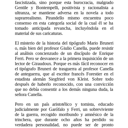
fascistizada, sino porque esta burocracia, malgrado
Gentile y Bon­tempelli, positivista y racionalista a
ultranza, se mantiene adversa en la novela a todo
suprarrealismo. Pirandello mismo encuentra poco
consenso en esta catego­ría social de la cual él se ha
tomado anticipada revancha, incluyéndola en el
material de sus caricaturas.
El misterio de la historia del tipógrafo Mario Bruneri
o, más bien del profesor Giulio Canella, puede resistir
al análisis concienzudo de un discípulo de Enrique
Ferri. Pero se desvanece a la primera inquisición de un
lector de Giraudoux. Porque es más fácil reconocer en
el tipógrafo Bruneri de trasguerra al profesor Canella
de anteguerra, que al escritor francés Forestier en el
estadista alemán Siegfried von Kleist. Sobre todo
después de haberlo reconocido, con una convicción
que no debía consentir a los demás ninguna duda, la
señora Canella.
Pero en un país aristotélico y tomista, educado
judicialmente por Garófalo y Ferri, un sobreviviente
de la guerra, recogido moribundo y amnésico de la
trinchera, que durante ocho años ha perdido su
verdadera personalidad, no puede ser de pronto