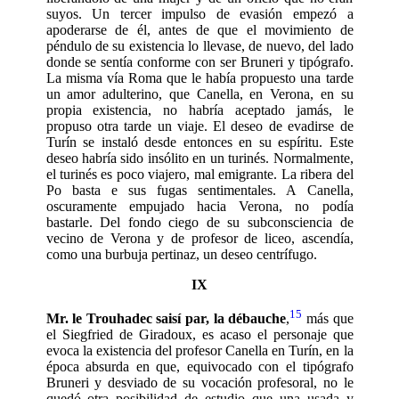
suyos. Un tercer impulso de evasión empezó a
apoderarse de él, antes de que el movimiento de
péndulo de su existencia lo llevase, de nuevo, del lado
donde se sentía conforme con ser Bruneri y tipógrafo.
La misma vía Roma que le había propuesto una tarde
un amor adulterino, que Canella, en Verona, en su
propia existencia, no habría aceptado jamás, le
propuso otra tarde un viaje. El deseo de evadirse de
Turín se instaló desde entonces en su espíritu. Este
deseo habría sido insólito en un turinés. Normalmente,
el turinés es poco viajero, mal emigrante. La ribera del
Po basta e sus fugas sentimentales. A Canella,
oscuramente empujado hacia Verona, no podía
bastarle. Del fondo ciego de su subconsciencia de
vecino de Verona y de profesor de liceo, ascendía,
como una burbuja pertinaz, un deseo centrífugo.
IX
15
Mr. le Trouhadec saisí par, la débau­che
,
más que
el Siegfried de Giradoux, es acaso el personaje que
evoca la existen­cia del profesor Canella en Turín, en la
época absurda en que, equivocado con el tipógrafo
Bruneri y desviado de su voca­ción profesoral, no le
quedó otra posibilidad de estudio que una usada y