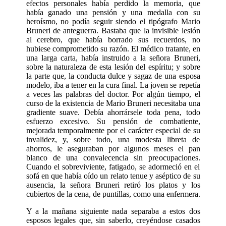
efectos personales había perdido la memoria, que
había ganado una pen­sión y una medalla con su
heroísmo, no podía seguir siendo el tipógrafo Mario
Bruneri de anteguerra. Bastaba que la invisible lesión
al cerebro, que había borrado sus recuerdos, no
hubiese comprometi­do su razón. El médico tratante, en
una lar­ga carta, había instruido a la señora Bruneri,
sobre la naturaleza de esta lesión del espíritu; y sobre
la parte que, la conducta dulce y sagaz de una esposa
modelo, iba a tener en la cura final. La joven se repe­tía
a veces las palabras del doctor. Por algún tiempo, el
curso de la existencia de Mario Bruneri necesitaba una
gradiente suave. Debía ahorrársele toda pena, todo
esfuerzo excesivo. Su pensión de combatiente,
mejorada temporalmente por el carácter especial de su
invalidez, y, sobre todo, una modesta libreta de
ahorros, le aseguraban por algunos meses el pan
blanco de una convalecencia sin preocupaciones.
Cuando el sobreviviente, fatigado, se adormeció en el
sofá en que había oído un relato tenue y aséptico de su
ausencia, la señora Bruneri retiró los platos y los
cubiertos de la cena, de puntillas, como una enfermera.
Y a la mañana siguiente nada separaba a estos dos
esposos legales que, sin saberlo, creyéndose casados