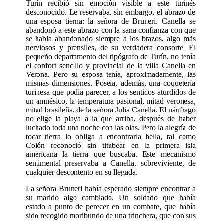
Turín recibió sin emoción visible a este turinés
desconocido. Le reservaba, sin embargo, el abrazo de
una esposa tierna: la señora de Bruneri. Canella se
abandonó a este abrazo con la sana confianza con que
se había abandonado siempre a los brazos, algo más
nerviosos y prensiles, de su verdadera consorte. El
pequeño departamento del tipógrafo de Turín, no tenía
el confort sencillo y provincial de la villa Canella en
Verona. Pero su esposa tenía, aproximadamente, las
mismas dimensiones. Poseía, además, una coquetería
turinesa que podía parecer, a los sentidos aturdidos de
un amnésico, la temperatura pasional, mitad veronesa,
mitad brasileña, de la señora Julia Canella. El náufrago
no elige la playa a la que arriba, después de haber
luchado toda una noche con las olas. Pero la alegría de
tocar tierra lo obliga a encontrarla bella, tal como
Colón reconoció sin titubear en la primera isla
americana la tierra que buscaba. Este mecanismo
sentimental preservaba a Canella, sobreviviente, de
cualquier descontento en su llegada.
La señora Bruneri había esperado siem­pre encontrar a
su marido algo cambiado. Un soldado que había
estado a punto de perecer en un combate, que había
sido recogido moribundo de una trinchera, que con sus