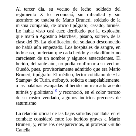
Al tercer día, su vecino de lecho, soldado del
regimiento X lo reconoció, sin dificultad y sin
asombro: se trataba de Mario Bruneri, soldado de la
misma compañía, de oficio tipógrafo, casado, turinés.
Lo había visto casi caer, derribado por la explosión
que mató a Agostino Marchesi, pisano, soltero, de la
clase del 95. La glorificación del soldado desconocido
no había aún empezado. Los hospitales de sangre, en
todo caso, preferían que cada herido y cada difunto no
careciesen de un nombre y algunos antecedentes. El
herido, delirante aún, no podía confirmar a su vecino.
Quedó, pues, provisoriamente admitido que era Mario
Bruneri, tipógrafo. El médico, lector cotidiano de «La
Stampa» de Turín, atribuyó, solícita e inapelablemente,
a las palabras escapadas al herido un marcado acento
10
turinés y giolittiano
y reconoció, en el color terroso
de su rostro vendado, algunos indicios precoces de
saturnismo.
La relación oficial de las bajas sufridas por Italia en el
combate consideró entre los heridos graves a Mario
Bruneri; y, entre los desaparecidos, al profesor Giulio
Canella.