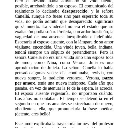
Pero el destino había adivinado su vo­to latente,
posible, arrebatándole a su esposo. El comunicado del
regimiento lo de­claraba
desaparecido
; y la señora
CaneIlá, aunque no fuese sino para esperarlo toda su
vida, no podía admitir que desa­parecido significara
quizá muerto. La viu­dedad no era el estado que su
exaltación podía soñar. Prefería, con ardor brasileño, la
vaguedad de una ausencia inexplicable e indefinida.
Esperaría al esposo au­sente, con la lámpara de su amor
vigilante, encendida. Una viuda joven, bella, indiana,
tendrá siempre un séquito de pre­tendientes. Pero la
señora Canella no era una viuda sino una esposa loca
de amor, como Nina, como Verona. Julia es una
aproximación de Julieta. La señora Canella lo había
pensado algunas veces: ella continuaba, revivía, con
nueva sangre, la tradición veronesa. Verona,
pazza
per amore
, tenía una nueva intérprete. Cada año que
pasaba, en vez de atenuar la fe de la espera, la acrecía.
El esposo ausente regresaría, no importaba cuándo.
Los años no contaban. El tiempo se detendría en el
segundo en que los amantes se estrecharan de nuevo,
obediente a ella, que pronunciaría la frase poética:
¡detente, eres bello!
Este amor explicaba la trayectoria turinesa del profesor