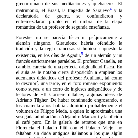
grecorromana de sus meditaciones y quehaceres. El
4
matrimonio, el Brasil, la tragedia de Sarajevo
y la
declaratoria de guerra, se confundieron y
entremezclaron pronto en el umbral de la etapa
romántica de un profesor de segunda enseñanza.
Forestier no se parecía física ni psíquicamente a
alemán ninguno. Giraudoux habría ofendido la
tradición y la regla francesas si hubiese supuesto la
5
existencia, en los días de Agadir,
de un alemán y un
francés estrictamente paralelos. El profesor Canella, en
cambio, carecía de una perfecta originalidad física. En
el aula se le notaba cierta disposición a emplear los
ademanes didácticos del profe­sor Aquilanti, tal como
lo descubrí, una tarde, en el foro romano exponiendo
co­mo suyas, a un corro de ingleses astigmáticos y de
lectores de «II Corriere d'ltalia», algunas ideas de
Adriano Tilgher. De ha­ber continuado engrosando, a
los cuarenta años habría adquirido probablemente el
volumen de Filippo Meda, a quien lo aproximaba una
sosegada admiración a Alejandro Manzoni y la afición
al café puro. En la galería de retratos que une en
Florencia el Palacio Pitti con el Palacio Viejo, no
faltaban sin duda antiguos italianos a los que algún