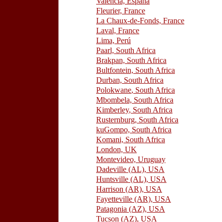
Valencia, España
Fleurier, France
La Chaux-de-Fonds, France
Laval, France
Lima, Perú
Paarl, South Africa
Brakpan, South Africa
Bultfontein, South Africa
Durban, South Africa
Polokwane
, South Africa
Mbombela, South Africa
Kimberley
, South Africa
Rusternburg, South Africa
kuGompo, South Africa
Komani, South Africa
London, UK
Montevideo, Uruguay
Dadeville (AL), USA
Huntsville (AL), USA
Harrison
(AR), USA
Fayetteville (AR), USA
Patagonia (AZ), USA
Tucson (AZ), USA