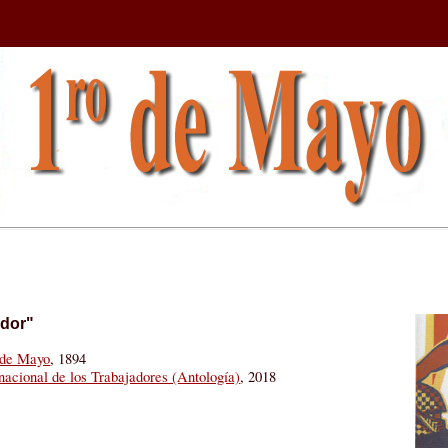
ador"
o de Mayo
, 1894
nacional de los Trabajadores (Antología)
, 2018