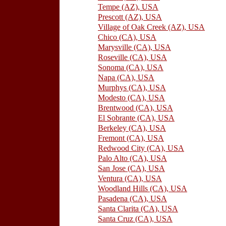
Tempe (AZ), USA
Prescott (AZ), USA
Village of Oak Creek (AZ), USA
Chico (CA), USA
Marysville (CA), USA
Roseville (CA), USA
Sonoma (CA), USA
Napa (CA), USA
Murphys (CA), USA
Modesto (CA), USA
Brentwood (CA), USA
El Sobrante (CA), USA
Berkeley (CA), USA
Fremont (CA), USA
Redwood City (CA), USA
Palo Alto (CA), USA
San Jose (CA), USA
Ventura (CA), USA
Woodland Hills (CA), USA
Pasadena (CA), USA
Santa Clarita (CA), USA
Santa Cruz (CA), USA