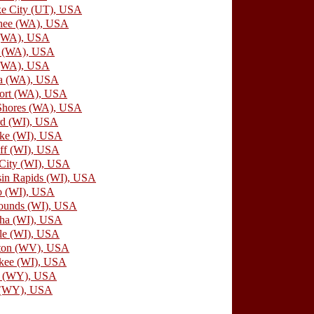
ke City (UT), USA
hee (WA), USA
 (WA), USA
 (WA), USA
 (WA), USA
a (WA), USA
ort (WA), USA
Shores (WA), USA
d (WI), USA
ake (WI), USA
ff (WI), USA
City (WI), USA
in Rapids (WI), USA
o (WI), USA
ounds (WI), USA
ha (WI), USA
lle (WI), USA
ston (WV), USA
kee (WI), USA
n (WY), USA
 (WY), USA