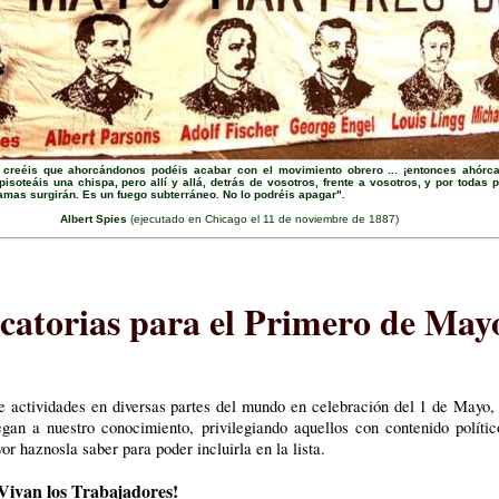
 creéis que ahorcándonos podéis acabar con el movimiento obrero ... ¡entonces ahórc
pisoteáis una chispa, pero allí y allá, detrás de vosotros, frente a vosotros, y por todas p
lamas surgirán. Es un fuego subterráneo. No lo podréis apagar".
Albert Spies
(ejecutado en Chicago el 11 de noviembre de 1887)
atorias para el Primero de May
de actividades en diversas partes del mundo en celebración del 1 de May
gan a nuestro conocimiento, privilegiando aquellos con contenido polític
or haznosla saber para poder incluirla en la lista.
Vivan los Trabajadores!