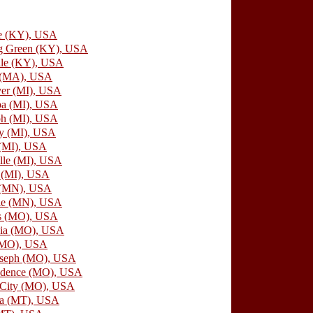
le (KY), USA
g Green (KY), USA
lle (KY), USA
 (MA), USA
ver (MI), USA
ba (MI), USA
ph (MI), USA
y (MI), USA
 (MI), USA
lle
(MI), USA
 (MI), USA
 (MN), USA
lle (MN), USA
is (MO), USA
ia (MO), USA
 (MO), USA
oseph (MO), USA
ndence (MO), USA
 City (MO), USA
la (MT), USA