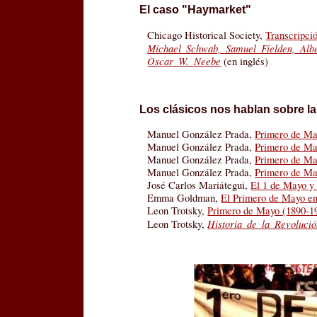
El caso "Haymarket"
Chicago Historical Society,
Transcripció
Michael Schwab, Samuel Fielden, Albe
Oscar W. Neebe
(en inglés)
Los clásicos nos hablan sobre la
Manuel González Prada,
Primero de M
Manuel González Prada,
Primero de M
Manuel González Prada,
Primero de M
Manuel González Prada,
Primero de M
José Carlos Mariátegui,
El 1 de Mayo y 
Emma Goldman,
El Primero de Mayo en
Leon Trotsky,
Primero de Mayo (1890-1
Historia de la Revoluci
Leon Trotsky,