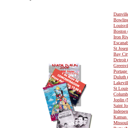
Danvil
Bowlin
Louisvi
Boston
Iron Ri
Escana
St Jose
Bay Cit
Detroit
Greenvi
Portage
Duluth
Lakevi
St Lou
Columb
Joplin
Saint J
Indepe
Kansas
Missou