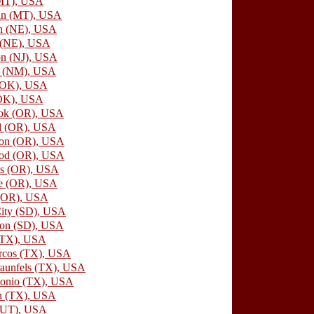
(MT), USA
an
(MT), USA
n (NE), USA
(NE), USA
on (NJ), USA
s (NM), USA
(OK), USA
(OK), USA
ook (OR), USA
d (OR), USA
ton (OR), USA
od (OR), USA
is (OR), USA
ce (OR), USA
 (OR), USA
ity (SD), USA
ion (SD), USA
 (TX), USA
rcos (TX), USA
aunfels (TX), USA
tonio (TX), USA
n (TX), USA
(UT), USA