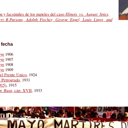
Illinois vs. August Spies,
n y facsímiles de los papeles del caso
rt R.Parsons, Adolph Fischer, George Engel, Louis Lingg, and
 fecha
ayo
1906
ayo
1907
ayo
1908
ayo
1909
el Frente Unico
, 1924
 Petrogrado
, 1931
915)
, 1915
ón Rusa
, cáp. XVII
, 1933