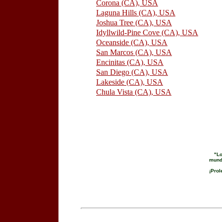
Corona (CA), USA
Laguna Hills (CA), USA
Joshua Tree (CA), USA
Idyllwild-Pine Cove (CA), USA
Oceanside (CA), USA
San Marcos (CA), USA
Encinitas (CA), USA
San Diego (CA), USA
Lakeside (CA), USA
Chula Vista (CA), USA
"Lo
mund
¡Prol
C.