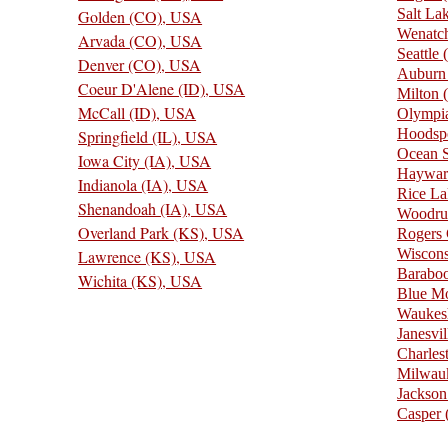
Salt La
Golden (CO), USA
Wenatc
Arvada (CO), USA
Seattle
Denver (CO), USA
Auburn
Coeur D'Alene (ID), USA
Milton
McCall (ID), USA
Olympi
Hoodsp
Springfield (IL), USA
Ocean 
Iowa City (IA), USA
Haywar
Indianola (IA), USA
Rice L
Shenandoah (IA), USA
Woodru
Overland Park (KS), USA
Rogers 
Wiscons
Lawrence (KS), USA
Barabo
Wichita (KS), USA
Blue M
Waukes
Janesvi
Charle
Milwau
Jackso
Casper