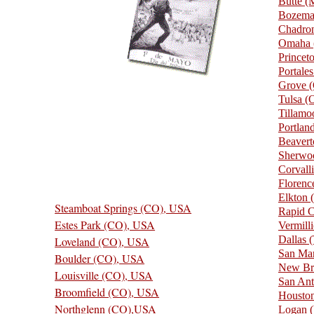
Butte 
Bozem
Chadro
Omaha 
Princet
Portale
Grove 
Tulsa 
Tillam
Portlan
Beaver
Sherwo
Corvall
Floren
Elkton
Steamboat Springs (CO), USA
Rapid C
Estes Park (CO), USA
Vermill
Dallas
Loveland (CO), USA
San Ma
Boulder (CO), USA
New Br
Louisville (CO), USA
San An
Broomfield (CO), USA
Housto
Northglenn (CO),USA
Logan 