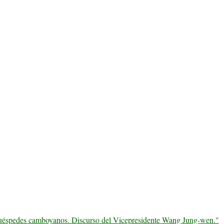
 huéspedes camboyanos. Discurso del Vicepresidente Wang Jung-wen."