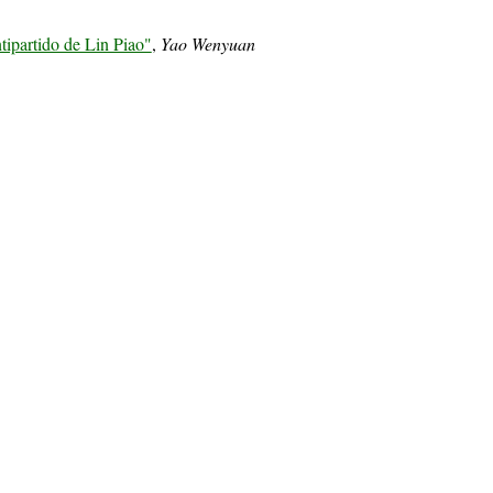
ntipartido de Lin Piao"
,
Yao Wenyuan