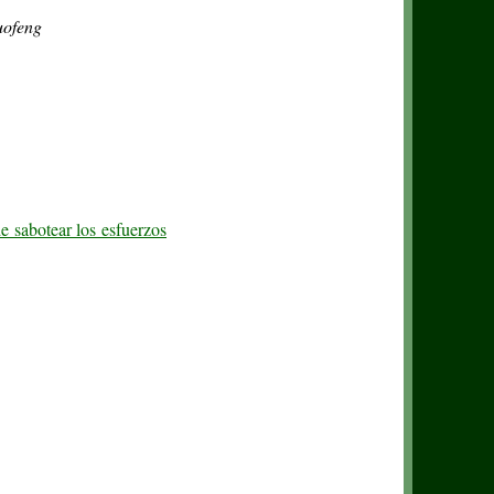
uofeng
e sabotear los esfuerzos