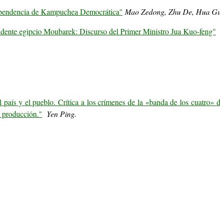
independencia de Kampuchea Democrática"
Mao Zedong, Zhu De, Hua G
idente egipcio Moubarek: Discurso del Primer Ministro Jua Kuo-feng"
país y el pueblo. Crítica a los crímenes de la «banda de los cuatro» d
a producción."
Yen Ping.