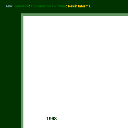
MIA
:
Tematica
:
Comunismo en China
: Pekín Informa
1968