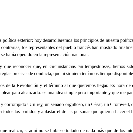
política exterior; hoy desarrollaremos los principios de nuestra políti
s contrarias, los representantes del pueblo francés han mostrado final
 se había operado en la representación nacional.
 que reconocer que, en circunstancias tan tempestuosas, hemos sido
 reglas precisas de conducta, que ni siquiera teníamos tiempo disponible 
ivos de la Revolución y el término al que queremos llegar. Es hora d
plear para alcanzarlo: es una idea simple pero importante y que me pa
il y corrompido? Un rey, un senado orgulloso, un César, un Cromwell, d
r a todos los partidos y aplastar el de las personas que quieren hacer el 
que realizar, si aquí no se hubiese tratado de nada más que de los int