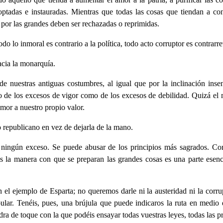
ptadas e instauradas. Mientras que todas las cosas que tiendan a con
o por las grandes deben ser rechazadas o reprimidas.
do lo inmoral es contrario a la política, todo acto corruptor es contrarr
acia la monarquía.
 nuestras antiguas costumbres, al igual que por la inclinación insen
 de los excesos de vigor como de los excesos de debilidad. Quizá el 
emor a nuestro propio valor.
o republicano en vez de dejarla de la mano.
 ningún exceso. Se puede abusar de los principios más sagrados. Corr
 la manera con que se preparan las grandes cosas es una parte esencia
l ejemplo de Esparta; no queremos darle ni la austeridad ni la corru
ular. Tenéis, pues, una brújula que puede indicaros la ruta en medio 
iedra de toque con la que podéis ensayar todas vuestras leyes, todas las 