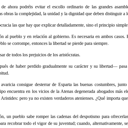
 de ahora podréis evitar el escollo ordinario de las grandes asambl
ras obras la complejidad, la unidad y la dignidad que deben distinguir a
cracia las que hay que explicar detalladamente, sino el principio simple
ón al pueblo y en relación al gobierno. Es necesaria en ambos casos. 
blo se corrompe, entonces la libertad se pierde para siempre.
ar de todos los prejuicios de los aristócratas.
és de haber perdido gradualmente su carácter y su libertad— pasa d
pitud.
 avaricia consigue desterrar de Esparta las buenas costumbres, junto
ilipo encuentra en los vicios de la Atenas degenerada abogados más 
ristides: pero ya no existen verdaderos atenienses. ¿Qué importa que 
n, un pueblo sabe romper las cadenas del despotismo para ofrecerlas 
a recobrar todo el vigor de su juventud; cuando, alternativamente, sen