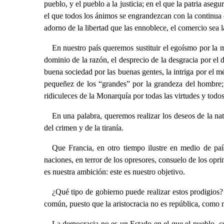
pueblo, y el pueblo a la justicia; en el que la patria aseg
el que todos los ánimos se engrandezcan con la continua c
adorno de la libertad que las ennoblece, el comercio sea 
En nuestro país queremos sustituir el egoísmo por la m
dominio de la razón, el desprecio de la desgracia por el d
buena sociedad por las buenas gentes, la intriga por el mér
pequeñez de los “grandes” por la grandeza del hombre; 
ridiculeces de la Monarquía por todas las virtudes y todo
En una palabra, queremos realizar los deseos de la nat
del crimen y de la tiranía.
Que Francia, en otro tiempo ilustre en medio de paí
naciones, en terror de los opresores, consuelo de los opri
es nuestra ambición: este es nuestro objetivo.
¿Qué tipo de gobierno puede realizar estos prodigios?
común, puesto que la aristocracia no es república, como 
La democracia no es un Estado en el que el pueblo -co