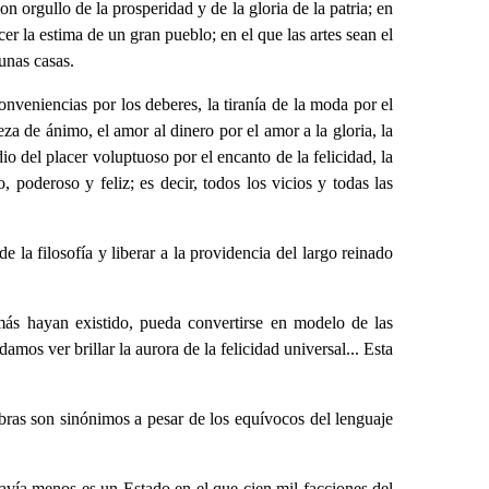
on orgullo de la prosperidad y de la gloria de la patria; en
r la estima de un gran pueblo; en el que las artes sean el
unas casas.
onveniencias por los deberes, la tiranía de la moda por el
eza de ánimo, el amor al dinero por el amor a la gloria, la
dio del placer voluptuoso por el encanto de la felicidad, la
oderoso y feliz; es decir, todos los vicios y todas las
 la filosofía y liberar a la providencia del largo reinado
amás hayan existido, pueda convertirse en modelo de las
mos ver brillar la aurora de la felicidad universal... Esta
bras son sinónimos a pesar de los equívocos del lenguaje
avía menos es un Estado en el que cien mil facciones del