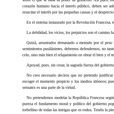
corazón humano hacia el interés público, deben ser ado
resucitar el interés por las pequeñas causas y el despreci
En el sistema instaurado por la Revolución Francesa, to
La debilidad, los vicios, los prejuicios son el camino h
Quizá, arrastrados demasiado a menudo por el peso de
sentimientos pusilánimes, debemos defendernos, no tanto
celo, sino más bien el relajamiento en obrar el bien y el t
Apoyad, pues, sin cesar, la sagrada fuerza del gobiern
No creo necesario deciros que no pretendo justificar
escoger el momento propicio y los medios idóneos; pues
sensatez es una parte de la virtud.
No pretendemos modelar la República Francesa según e
pureza el fundamento moral y político del gobierno pop
torbellino de todas las intrigas que os rodea. Tenéis la p