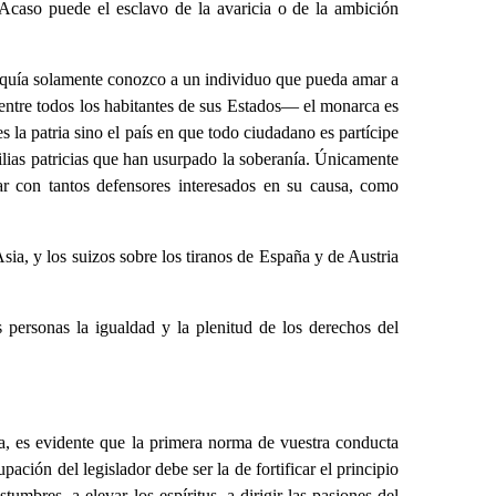
 ¿Acaso puede el esclavo de la avaricia o de la ambición
narquía solamente conozco a un individuo que pueda amar a
—entre todos los habitantes de sus Estados— el monarca es
 la patria sino el país en que todo ciudadano es partícipe
milias patricias que han usurpado la soberanía. Únicamente
r con tantos defensores interesados en su causa, como
Asia, y los suizos sobre los tiranos de España y de Austria
personas la igualdad y la plenitud de los derechos del
ca, es evidente que la primera norma de vuestra conducta
pación del legislador debe ser la de fortificar el principio
umbres, a elevar los espíritus, a dirigir las pasiones del