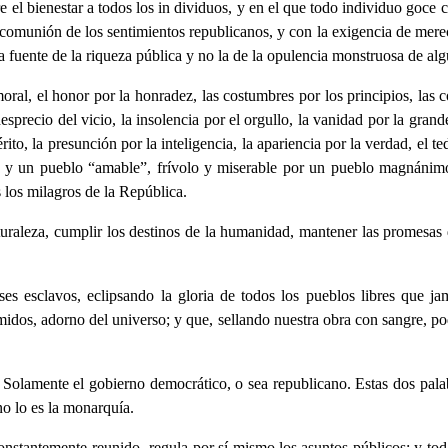
ure el bienestar a todos los in dividuos, y en el que todo individuo goce c
omunión de los sentimientos republicanos, y con la exigencia de merece
la fuente de la riqueza pública y no la de la opulencia monstruosa de alg
oral, el honor por la honradez, las costumbres por los principios, las c
esprecio del vicio, la insolencia por el orgullo, la vanidad por la grand
ito, la presunción por la inteligencia, la apariencia por la verdad, el te
y un pueblo “amable”, frívolo y miserable por un pueblo magnánimo, p
s los milagros de la República.
uraleza, cumplir los destinos de la humanidad, mantener las promesas de
ses esclavos, eclipsando la gloria de todos los pueblos libres que j
midos, adorno del universo; y que, sellando nuestra obra con sangre, poda
 Solamente el gobierno democrático, o sea republicano. Estas dos pala
no lo es la monarquía.
nstantemente reunido- regula por sí mismo los asuntos públicos; y tod