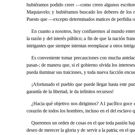
hubiéramos podido creer —como creen algunos escritores
Maquiavelo; y hubiéramos buscado los deberes de los rep
Puesto que —excepto determinados matices de perfidia o 
En cuanto a nosotros, hoy confiaremos al mundo entero 
la razón y del interés público; a fin de que la nación fra
intrigantes que siempre intentan reemplazar a otros intrig
Es conveniente tomar precauciones con mucha antelació
pasan-; de manera que, si el gobierno olvida los interese
pueda iluminar sus traiciones, y toda nueva facción encu
¡Afortunado el pueblo que puede llegar hasta este punt
garantía de la libertad, le da infinitos recursos!
¿Hacia qué objetivo nos dirigimos? A1 pacífico goce de 
corazón de todos los hombres, incluso en el del esclavo qu
Queremos un orden de cosas en el que toda pasión baja 
deseo de merecer la gloria y de servir a la patria; en el 