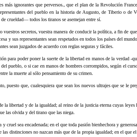
 más ignorantes que perversos., que el plan de la Revolución Francesa
resentantes del pueblo en la historia de Augusto, de Tiberio o de Ves
de crueldad— todos los tiranos se asemejan entre sí.
vuestros secretos, vuestra manera de conducir la política, a fin de que
ncesa y sus representantes sean respetados en todos los países del mundo
antes sean juzgados de acuerdo con reglas seguras y fáciles.
n para poder poner la suerte de la libertad en manos de la verdad -que
s del pueblo, o si cae en manos de hombres corrompidos, según el curso 
entre la muerte al sólo pensamiento de su crimen.
o, puesto que, cualesquiera que sean los nuevos ultrajes que se le pre
la libertad y de la igualdad; al reino de la justicia eterna cuyas leyes
e las olvida y del tirano que las niega.
y cruel sea encadenada; en el que toda pasión bienhechora y generosa s
que las distinciones no nazcan más que de la propia igualdad; en el que 