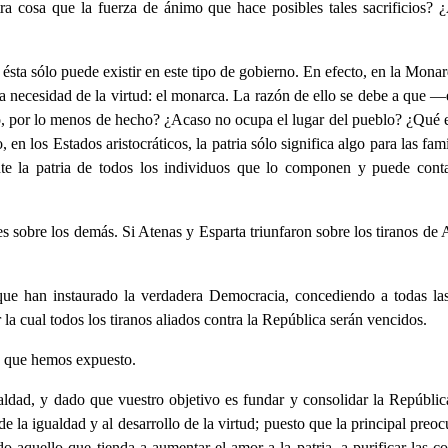
otra cosa que la fuerza de ánimo que hace posibles tales sacrificios?
e ésta sólo puede existir en este tipo de gobierno. En efecto, en la Mo
una necesidad de la virtud: el monarca. La razón de ello se debe a que 
o, por lo menos de hecho? ¿Acaso no ocupa el lugar del pueblo? ¿Qué es
n los Estados aristocráticos, la patria sólo significa algo para las fa
e la patria de todos los individuos que lo componen y puede conta
res sobre los demás. Si Atenas y Esparta triunfaron sobre los tiranos de 
ue han instaurado la verdadera Democracia, concediendo a todas las 
la cual todos los tiranos aliados contra la República serán vencidos.
s que hemos expuesto.
ualdad, y dado que vuestro objetivo es fundar y consolidar la Repúbli
de la igualdad y al desarrollo de la virtud; puesto que la principal preocu
 aquello que tienda a aumentar el amor a la patria, a purificar las cost