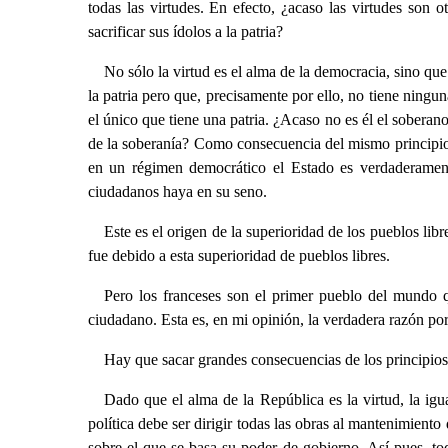
todas las virtudes. En efecto, ¿acaso las virtudes son 
sacrificar sus ídolos a la patria?
No sólo la virtud es el alma de la democracia, sino qu
la patria pero que, precisamente por ello, no tiene ning
el único que tiene una patria. ¿Acaso no es él el soberan
de la soberanía? Como consecuencia del mismo principio, e
en un régimen democrático el Estado es verdaderament
ciudadanos haya en su seno.
Este es el origen de la superioridad de los pueblos lib
fue debido a esta superioridad de pueblos libres.
Pero los franceses son el primer pueblo del mundo q
ciudadano. Esta es, en mi opinión, la verdadera razón por 
Hay que sacar grandes consecuencias de los principio
Dado que el alma de la República es la virtud, la ig
política debe ser dirigir todas las obras al mantenimiento 
sobre el que se basa su poder de gobierno. Así pues, todo