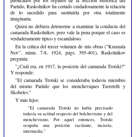
publicados por los órganos de la Sección Histórica del
Partido, Raskolnikov ha cortado cuidadosamente la relación
de lo sucedido para sustituirla por otra totalmente
imaginaria.
Quizá no debiera detenerme a examinar la conducta del
camarada Raskolnikov, pero vale la pena porque el caso es
verdaderamente típico y escandaloso.
En la crítica del tercer volumen de mis obras (”Krasnaïa
Nov”, núms. 7-8, 1924, págs. 395-401), Raskolnikov
pregunta:
”¿Cuál era, en 1917, la posición del camarada Trotski?”
Y responde:
”El camarada Trotski se consideraba todavía miembro
del mismo Partido que los mencheviques Tseretelli y
Skobelev.”
Y más lejos:
”El camarada Trotski no había precisado
todavía su actitud respecto del bolchevismo y del
menchevismo. Por aquel entonces, Trotski
ocupaba una posición vacilante, incierta,
intermedia.”