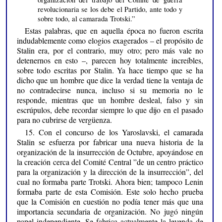
revolucionaria se los debe el Partido, ante todo y
sobre todo, al camarada Trotski.”
Estas palabras, que en aquella época no fueron escrita
indudablemente como elogios exagerados – el propósito de
Stalin era, por el contrario, muy otro; pero más vale no
detenernos en esto –, parecen hoy totalmente increíbles,
sobre todo escritas por Stalin. Ya hace tiempo que se ha
dicho que un hombre que dice la verdad tiene la ventaja de
no contradecirse nunca, incluso si su memoria no le
responde, mientras que un hombre desleal, falso y sin
escrúpulos, debe recordar siempre lo que dijo en el pasado
para no cubrirse de vergüenza.
15. Con el concurso de los Yaroslavski, el camarada
Stalin se esfuerza por fabricar una nueva historia de la
organización de la insurrección de Octubre, apoyándose en
la creación cerca del Comité Central ”de un centro práctico
para la organización y la dirección de la insurrección”, del
cual no formaba parte Trotski. Ahora bien; tampoco Lenin
formaba parte de esta Comisión. Este solo hecho prueba
que la Comisión en cuestión no podía tener más que una
importancia secundaria de organización. No jugó ningún
papel independiente. Se fabrica actualmente la leyenda de