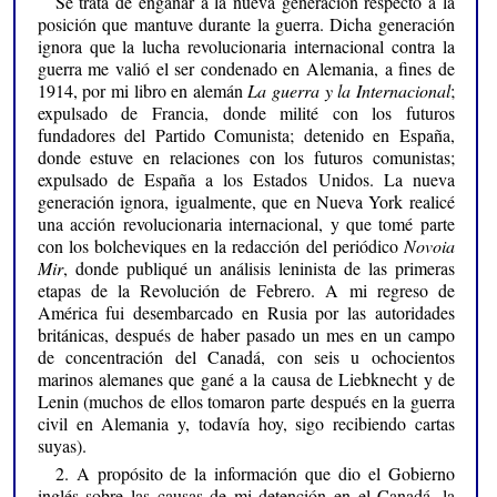
Se trata de engañar a la nueva generación respecto a la
posición que mantuve durante la guerra. Dicha generación
ignora que la lucha revolucionaria internacional contra la
guerra me valió el ser condenado en Alemania, a fines de
1914, por mi libro en alemán
La guerra y la Internacional
;
expulsado de Francia, donde milité con los futuros
fundadores del Partido Comunista; detenido en España,
donde estuve en relaciones con los futuros comunistas;
expulsado de España a los Estados Unidos. La nueva
generación ignora, igualmente, que en Nueva York realicé
una acción revolucionaria internacional, y que tomé parte
con los bolcheviques en la redacción del periódico
Novoia
Mir
, donde publiqué un análisis leninista de las primeras
etapas de la Revolución de Febrero. A mi regreso de
América fui desembarcado en Rusia por las autoridades
británicas, después de haber pasado un mes en un campo
de concentración del Canadá, con seis u ochocientos
marinos alemanes que gané a la causa de Liebknecht y de
Lenin (muchos de ellos tomaron parte después en la guerra
civil en Alemania y, todavía hoy, sigo recibiendo cartas
suyas).
2. A propósito de la información que dio el Gobierno
inglés sobre las causas de mi detención en el Canadá, la