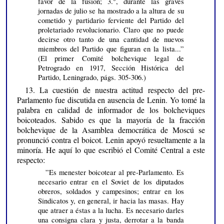
favor de la fusión; 3.°, durante las graves
jornadas de julio se ha mostrado a la altura de su
cometido y partidario ferviente del Partido del
proletariado revolucionario. Claro que no puede
decirse otro tanto de una cantidad de nuevos
miembros del Partido que figuran en la lista...”
(El primer Comité bolchevique legal de
Petrogrado en 1917, Sección Histórica del
Partido, Leningrado, págs. 305-306.)
13. La cuestión de nuestra actitud respecto del pre-
Parlamento fue discutida en ausencia de Lenin. Yo tomé la
palabra en calidad de informador de los bolcheviques
boicoteados. Sabido es que la mayoría de la fracción
bolchevique de la Asamblea democrática de Moscú se
pronunció contra el boicot. Lenin apoyó resueltamente a la
minoría. He aquí lo que escribió el Comité Central a este
respecto:
”Es menester boicotear al pre-Parlamento. Es
necesario entrar en el Soviet de los diputados
obreros, soldados y campesinos; entrar en los
Sindicatos y, en general, ir hacia las masas. Hay
que atraer a éstas a la lucha. Es necesario darles
una consigna clara y justa, derrotar a la banda