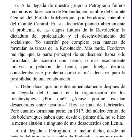
6. A la llegada de nuestro grupo a Petrogrado fuimos
recibidos en la estación de Finlandia, en nombre del Comité
Central del Partido bolchevique, por Feodorov, miembro
del Comité Central. En su alocución planteó abiertamente
el problema de las etapas futuras de la Revolución: la
dictadura del proletariado y el desenvolvimiento del
socialismo. Yo suscribí por completo esta manera de
formular las tareas de la Revolución. Más tarde, Feodorov
me dijo que la parte principal de su discurso había sido
formulada de acuerdo con Lenin, o más exactamente
todavía, a petición de Lenin, que, huelga decirlo,
consideraba este problema como el más decisivo para la
posibilidad de una colaboración.
7. Debo decir que no entré inmediatamente después de
mi llegada del Canadá en la organización de los
bolcheviques. ¿Por qué? ¿Acaso porque existían
desacuerdos entre nosotros? Hoy se trata de fabricarlos.
Pero cuantos formaban parte, en 1917, del núcleo central de
los bolcheviques saben que, desde el primer día, no se hizo
la menor alusión a ninguno de mis desacuerdos con Lenin.
A mi llegada a Petrogrado, o, mejor dicho, desde mi
bajada del tren en la estación de Finlandia, supe por varios