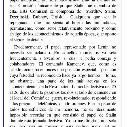
esta Comisión únicamente porque Stalin fue miembro de
ella. Esta Comisión se componía de ”Sverdlov, Stalin,
Dzerjinski, Bubnov, Urítski”. Cualquiera que sea la
repugnancia que uno sienta al hojear las inmundicias,
permítaseme, como actor relativamente próximo y como
testigo de los acontecimientos de aquella época, que aporte
el siguiente detalle:
Evidentemente, el papel representado por Lenin no
necesita ser aclarado. En aquellos momentos yo veía
frecuentemente a Sverdlov, al cual le pedía consejo y
colaboradores. El camarada Kamenev, que, como es
sabido, ocupaba entonces una posición especial – posición
cuya falsedad ha reconocido hace ya largo tiempo –, tomó,
no obstante, una parte de las más activas en los
acontecimientos de la Revolución. La noche decisiva del 25
al 26 de octubre la pasamos los dos al lado de Kamenev en
el local del Comité de guerra revolucionario, respondiendo
a las preguntas telefónicas, dando órdenes. Pues a pesar de
todos los esfuerzos de mi memoria, me es literalmente
imposible recordar en qué consistió el papel de Stalin
durante esta jornada decisiva. Yo no me dirigía a una sola
vez, sea para un consejo o para pedirle apoyo. El no