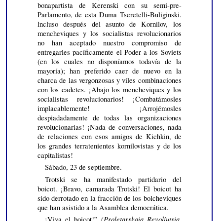
bonapartista de Kerenski con su semi-pre-
Parlamento, de esta Duma Tseretelli-Buliginski.
lncluso después del asunto de Kornilov, los
mencheviques y los socialistas revolucionarios
no han aceptado nuestro compromiso de
entregarles pacíficamente el Poder a los Soviets
(en los cuales no disponíamos todavía de la
mayoría); han preferido caer de nuevo en la
charca de las vergonzosas y viles combinaciones
con los cadetes. ¡Abajo los mencheviques y los
socialistas revolucionarios! ¡Combatámosles
implacablemente! ¡Arrojémosles
despiadadamente de todas las organizaciones
revolucionarias! ¡Nada de conversaciones, nada
de relaciones con esos amigos de Kichkin, de
los grandes terratenientes kornilovistas y de los
capitalistas!
Sábado, 23 de septiembre.
Trotski se ha manifestado partidario del
boicot. ¡Bravo, camarada Trotski! El boicot ha
sido derrotado en la fracción de los bolcheviques
que han asistido a la Asamblea democrática.
Proletarskaia Revoliutsia
¡Viva el boicot!” (
,