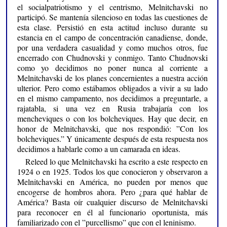
el socialpatriotismo y el centrismo, Melnitchavski no
participó. Se mantenía silencioso en todas las cuestiones de
esta clase. Persistió en esta actitud incluso durante su
estancia en el campo de concentración canadiense, donde,
por una verdadera casualidad y como muchos otros, fue
encerrado con Chudnovski y conmigo. Tanto Chudnovski
como yo decidimos no poner nunca al corriente a
Melnitchavski de los planes concernientes a nuestra acción
ulterior. Pero como estábamos obligados a vivir a su lado
en el mismo campamento, nos decidimos a preguntarle, a
rajatabla, si una vez en Rusia trabajaría con los
mencheviques o con los bolcheviques. Hay que decir, en
honor de Melnitchavski, que nos respondió: ”Con los
bolcheviques.” Y únicamente después de esta respuesta nos
decidimos a hablarle como a un camarada en ideas.
Releed lo que Melnitchavski ha escrito a este respecto en
1924 o en 1925. Todos los que conocieron y observaron a
Melnitchavski en América, no pueden por menos que
encogerse de hombros ahora. Pero ¿para qué hablar de
América? Basta oír cualquier discurso de Melnitchavski
para reconocer en él al funcionario oportunista, más
familiarizado con el ”purcellismo” que con el leninismo.