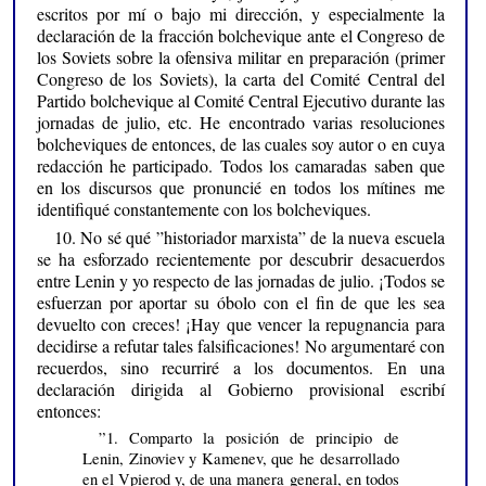
escritos por mí o bajo mi dirección, y especialmente la
declaración de la fracción bolchevique ante el Congreso de
los Soviets sobre la ofensiva militar en preparación (primer
Congreso de los Soviets), la carta del Comité Central del
Partido bolchevique al Comité Central Ejecutivo durante las
jornadas de julio, etc. He encontrado varias resoluciones
bolcheviques de entonces, de las cuales soy autor o en cuya
redacción he participado. Todos los camaradas saben que
en los discursos que pronuncié en todos los mítines me
identifiqué constantemente con los bolcheviques.
10. No sé qué ”historiador marxista” de la nueva escuela
se ha esforzado recientemente por descubrir desacuerdos
entre Lenin y yo respecto de las jornadas de julio. ¡Todos se
esfuerzan por aportar su óbolo con el fin de que les sea
devuelto con creces! ¡Hay que vencer la repugnancia para
decidirse a refutar tales falsificaciones! No argumentaré con
recuerdos, sino recurriré a los documentos. En una
declaración dirigida al Gobierno provisional escribí
entonces:
”1. Comparto la posición de principio de
Lenin, Zinoviev y Kamenev, que he desarrollado
en el Vpierod y, de una manera general, en todos