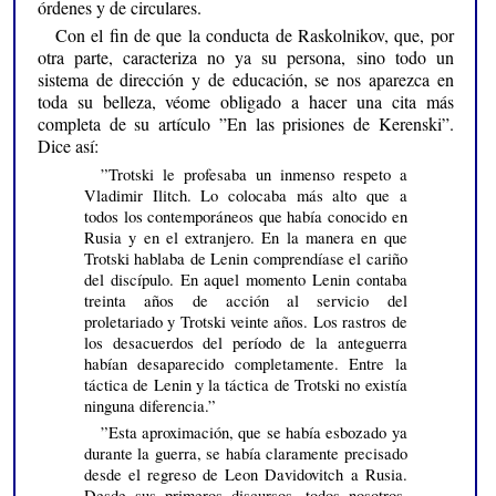
órdenes y de circulares.
Con el fin de que la conducta de Raskolnikov, que, por
otra parte, caracteriza no ya su persona, sino todo un
sistema de dirección y de educación, se nos aparezca en
toda su belleza, véome obligado a hacer una cita más
completa de su artículo ”En las prisiones de Kerenski”.
Dice así:
”Trotski le profesaba un inmenso respeto a
Vladimir Ilitch. Lo colocaba más alto que a
todos los contemporáneos que había conocido en
Rusia y en el extranjero. En la manera en que
Trotski hablaba de Lenin comprendíase el cariño
del discípulo. En aquel momento Lenin contaba
treinta años de acción al servicio del
proletariado y Trotski veinte años. Los rastros de
los desacuerdos del período de la anteguerra
habían desaparecido completamente. Entre la
táctica de Lenin y la táctica de Trotski no existía
ninguna diferencia.”
”Esta aproximación, que se había esbozado ya
durante la guerra, se había claramente precisado
desde el regreso de Leon Davidovitch a Rusia.
Desde sus primeros discursos, todos nosotros,