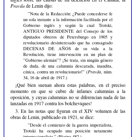
Pravda
de Lenin dijo:
”Nota de la Redacción: ¿Puede concederse fe
un sola instante a la información facilitada por el
Gobierno inglés y según la cual Trotski,
ANTIGUO PRESIDENTE del Consejo de los
diputados obreros de Petersburgo en 1905 y
revolucionario desinteresado que ha consagrado
DECENAS DE AÑOS de su vida a la
Revolución, tiene intervención en un plan de
”Gobierno alemán”? ¡Se trata, sin ningún género
de duda, de una calumnia descarada, inaudita,
Pravda
cínica, contra un revolucionario!” (
, núm.
34, 16 de abril de 1917.)
¡Qué bien suenan ahora estas palabras, en el preciso
momento en que se cubre de infames calumnias a la
oposición, y cuyas calumnias no se diferencian nada de las
lanzadas en 1917 contra los bolcheviques!
3. En las notas que figuran en el XIV volumen de las
obras de Lenin, publicado en 1921, se dice:
”Desde el comienzo de la guerra imperialista,
Trotski ha ocupado una posición netamente
internacionalista.” (Página 482.)