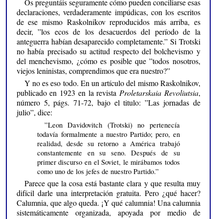
Os preguntáis seguramente cómo pueden conciliarse esas
declaraciones, verdaderamente impúdicas, con los escritos
de ese mismo Raskolnikov reproducidos más arriba, es
decir, ”los ecos de los desacuerdos del período de la
anteguerra habían desaparecido completamente.” Si Trotski
no había precisado su actitud respecto del bolchevismo y
del menchevismo, ¿cómo es posible que ”todos nosotros,
viejos leninistas, comprendimos que era nuestro?”
Y no es eso todo. En un artículo del mismo Raskolnikov,
publicado en 1923 en la revista
Proletarskaia Revoliutsia
,
número 5, págs. 71-72, bajo el titulo: ”Las jornadas de
julio”, dice:
”Leon Davidovitch (Trotski) no pertenecía
todavía formalmente a nuestro Partido; pero, en
realidad, desde su retorno a América trabajó
constantemente en su seno. Después de su
primer discurso en el Soviet, le mirábamos todos
como uno de los jefes de nuestro Partido.”
Parece que la cosa está bastante clara y que resulta muy
difícil darle una interpretación gratuita. Pero ¿qué hacer?
Calumnia, que algo queda. ¡Y qué calumnia! Una calumnia
sistemáticamente organizada, apoyada por medio de