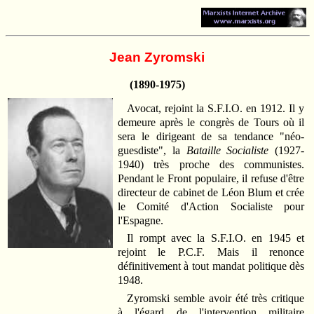
Jean Zyromski
(1890-1975)
Avocat, rejoint la S.F.I.O. en 1912. Il y
demeure après le congrès de Tours où il
sera le dirigeant de sa tendance "néo-
guesdiste", la
Bataille Socialiste
(1927-
1940) très proche des communistes.
Pendant le Front populaire, il refuse d'être
directeur de cabinet de Léon Blum et crée
le Comité d'Action Socialiste pour
l'Espagne.
Il rompt avec la S.F.I.O. en 1945 et
rejoint le P.C.F. Mais il renonce
définitivement à tout mandat politique dès
1948.
Zyromski semble avoir été très critique
à l'égard de l'intervention militaire