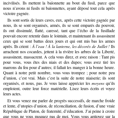
incivilisés. Ils mettent la baïonnette au bout du fusil, parce que
nous n’avons ni fusils ni baïonnettes, ayant déposé tout cela après
victoire gagnée.
Ils sont sortis de leurs caves, eux, après cette victoire gagnée par
nous, ils se sont organisés, armés, ils se sont emparés du pouvoir,
ils ont dissimulé, flatté, caressé, tant que l’écho de la fusillade
pouvait encore retentir dans le lointain, et maintenant ils assassinent
ceux qui se sont battus deux jours et qui ont mis bas les armes
après. Ils crient :
À l’eau ! À la lanterne, les décorés de Juillet !
Ils
arrachent nos cocardes, jettent à la rivière les arbres de la Liberté,
assassinent, massacrent. A cela vous direz, et avec raison : Tant pis
pour vous, vous êtes des niais et des dupes; vous avez tiré les
marrons du feu pour d’autres; il fallait les manger à la bonne heure.
Quant à notre petit nombre, vous vous trompez ; pour notre peu
d’union, c’est vrai. Mais c’est la suite de notre niaiserie; ils sont
organisés, et nous, pas. Je vous laisse apprécier les
moyens
qu’ils
emploient, outre leur force matérielle. Lisez leurs écrits et voyez
leurs actes.
Et vous venez me parler de progrès successifs, de marche froide
et lente, d’utopies d’union, de réconciliation, de fusion, d’une vraie
République de Platon, de fraternité, d’éducation. J’ai peine à croire
que vous ne vous moquez pas de moi. Vous vous apitoyez sur la