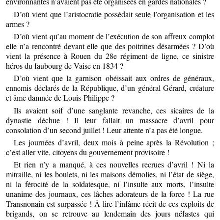
environnantes n’avaient pas été organisées en gardes nationales ?
D’où vient que l’aristocratie possédait seule l’organisation et les
armes ?
D’où vient qu’au moment de l’exécution de son affreux complot
elle n’a rencontré devant elle que des poitrines désarmées ? D’où
vient la présence à Rouen du 28e régiment de ligne, ce sinistre
héros du faubourg de Vaise en 1834 ?
D’où vient que la garnison obéissait aux ordres de généraux,
ennemis déclarés de la République, d’un général Gérard, créature
et âme damnée de Louis-Philippe ?
Ils avaient soif d’une sanglante revanche, ces sicaires de la
dynastie déchue ! Il leur fallait un massacre d’avril pour
consolation d’un second juillet ! Leur attente n’a pas été longue.
Les journées d’avril, deux mois à peine après la Révolution ;
c’est aller vite, citoyens du gouvernement provisoire !
Et rien n’y a manqué, à ces nouvelles recrues d’avril ! Ni la
mitraille, ni les boulets, ni les maisons démolies, ni l’état de siège,
ni la férocité de la soldatesque, ni l’insulte aux morts, l’insulte
unanime des journaux, ces lâches adorateurs de la force ! La rue
Transnonain est surpassée ! À lire l’infâme récit de ces exploits de
brigands, on se retrouve au lendemain des jours néfastes qui