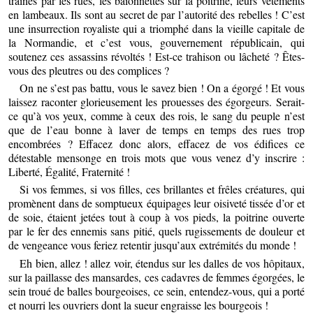
traînés par les rues, les baïonnettes sur la poitrine, leurs vêtements
en lambeaux. Ils sont au secret de par l’autorité des rebelles ! C’est
une insurrection royaliste qui a triomphé dans la vieille capitale de
la Normandie, et c’est vous, gouvernement républicain, qui
soutenez ces assassins révoltés ! Est-ce trahison ou lâcheté ? Êtes-
vous des pleutres ou des complices ?
On ne s’est pas battu, vous le savez bien ! On a égorgé ! Et vous
laissez raconter glorieusement les prouesses des égorgeurs. Serait-
ce qu’à vos yeux, comme à ceux des rois, le sang du peuple n’est
que de l’eau bonne à laver de temps en temps des rues trop
encombrées ? Effacez donc alors, effacez de vos édifices ce
détestable mensonge en trois mots que vous venez d’y inscrire :
Liberté, Égalité, Fraternité !
Si vos femmes, si vos filles, ces brillantes et frêles créatures, qui
promènent dans de somptueux équipages leur oisiveté tissée d’or et
de soie, étaient jetées tout à coup à vos pieds, la poitrine ouverte
par le fer des ennemis sans pitié, quels rugissements de douleur et
de vengeance vous feriez retentir jusqu’aux extrémités du monde !
Eh bien, allez ! allez voir, étendus sur les dalles de vos hôpitaux,
sur la paillasse des mansardes, ces cadavres de femmes égorgées, le
sein troué de balles bourgeoises, ce sein, entendez-vous, qui a porté
et nourri les ouvriers dont la sueur engraisse les bourgeois !