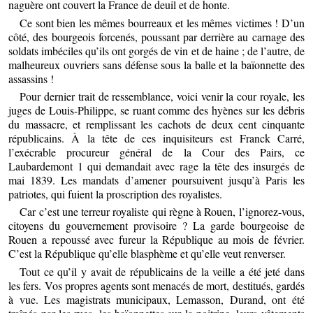
naguère ont couvert la France de deuil et de honte.
Ce sont bien les mêmes bourreaux et les mêmes victimes ! D’un
côté, des bourgeois forcenés, poussant par derrière au carnage des
soldats imbéciles qu’ils ont gorgés de vin et de haine ; de l’autre, de
malheureux ouvriers sans défense sous la balle et la baïonnette des
assassins !
Pour dernier trait de ressemblance, voici venir la cour royale, les
juges de Louis-Philippe, se ruant comme des hyènes sur les débris
du massacre, et remplissant les cachots de deux cent cinquante
républicains. À la tête de ces inquisiteurs est Franck Carré,
l’exécrable procureur général de la Cour des Pairs, ce
Laubardemont 1 qui demandait avec rage la tête des insurgés de
mai 1839. Les mandats d’amener poursuivent jusqu’à Paris les
patriotes, qui fuient la proscription des royalistes.
Car c’est une terreur royaliste qui règne à Rouen, l’ignorez-vous,
citoyens du gouvernement provisoire ? La garde bourgeoise de
Rouen a repoussé avec fureur la République au mois de février.
C’est la République qu’elle blasphème et qu’elle veut renverser.
Tout ce qu’il y avait de républicains de la veille a été jeté dans
les fers. Vos propres agents sont menacés de mort, destitués, gardés
à vue. Les magistrats municipaux, Lemasson, Durand, ont été