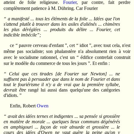
atteint de folie religieuse.
Fourier
, par contre, fait perdre
complètement patience à M. Dühring. Car Fourier
“ a manifesté ... tous les éléments de la folie ... Idées que l'on
s'attend plutôt à trouver dans les asiles d'aliénés ... chimères
les plus déréglées ... produits du délire ... Fourier, cet
indicible imbécile”;
ce “ pauvre cerveau d'enfant ”, cet “ idiot ”, avec tout cela, n'est
même pas socialiste; son phalanstère n'a absolument rien à voir
avec le socialisme rationnel, c'est un “ édifice contrefait construit
sur le modèle du commerce de tous les jours ”. Et enfin :
“ Celui que ces tirades [de Fourier sur Newton] ... ne
suffisent pas à persuader que dans le nom de Fourier et dans
tout le fouriérisme il n'y a de vrai que la première syllabe,
devrait être
rangé lui aussi dans quelqu'une des catégories
d'idiots. ”
Enfin, Robert
Owen
“ avait des idées ternes et indigentes ... sa pensée si grossière
en matière de morale ... quelques lieux communs dégénérés
en amphigouri ... façon de voir absurde et grossière ... le
cours des idées d'Owen ne vaut guère la peine qu'on y