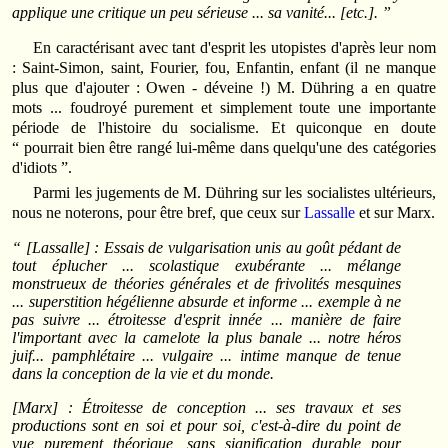
applique une critique un peu sérieuse ... sa vanité... [etc.]. ”
En caractérisant avec tant d'esprit les utopistes d'après leur nom
: Saint-Simon, saint, Fourier, fou, Enfantin, enfant (il ne manque
plus que d'ajouter : Owen - déveine !) M. Dühring a en quatre
mots ... foudroyé purement et simplement toute une importante
période de l'histoire du socialisme. Et quiconque en doute
“ pourrait bien être rangé lui-même dans quelqu'une des catégories
d'idiots ”.
Parmi les jugements de M. Dühring sur les socialistes ultérieurs,
nous ne noterons, pour être bref, que ceux sur
Lassalle
et sur Marx.
“ [Lassalle] : Essais de vulgarisation unis au goût pédant de
tout éplucher ... scolastique exubérante ... mélange
monstrueux de théories générales et de frivolités mesquines
... superstition hégélienne absurde et informe ... exemple à ne
pas suivre ... étroitesse d'esprit innée ... manière de faire
l'important avec la camelote la plus banale ... notre héros
juif... pamphlétaire ... vulgaire ... intime manque de tenue
dans la conception de la vie et du monde.
[Marx] : Étroitesse de conception ... ses travaux et ses
productions sont en soi et pour soi, c'est-à-dire du point de
vue purement théorique, sans signification durable pour