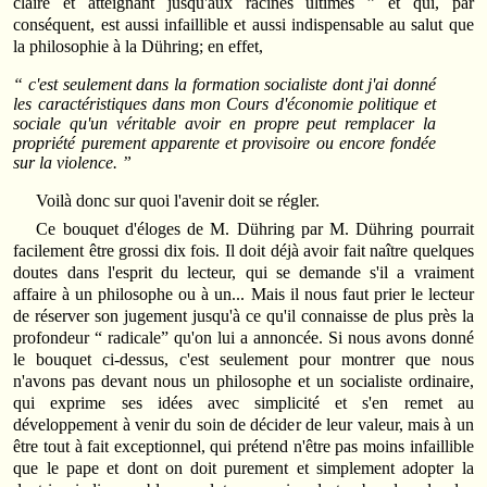
claire et atteignant jusqu'aux racines ultimes ” et qui, par
conséquent, est aussi infaillible et aussi indispensable au salut que
la philosophie à la Dühring; en effet,
“ c'est seulement dans la formation socialiste dont j'ai donné
les caractéristiques dans mon Cours d'économie politique et
sociale qu'un véritable avoir en propre peut remplacer la
propriété purement apparente et provisoire ou encore fondée
sur la violence. ”
Voilà donc sur quoi l'avenir doit se régler.
Ce bouquet d'éloges de M. Dühring par M. Dühring pourrait
facilement être grossi dix fois. Il doit déjà avoir fait naître quelques
doutes dans l'esprit du lecteur, qui se demande s'il a vraiment
affaire à un philosophe ou à un... Mais il nous faut prier le lecteur
de réserver son jugement jusqu'à ce qu'il connaisse de plus près la
profondeur “ radicale” qu'on lui a annoncée. Si nous avons donné
le bouquet ci-dessus, c'est seulement pour montrer que nous
n'avons pas devant nous un philosophe et un socialiste ordinaire,
qui exprime ses idées avec simplicité et s'en remet au
développement à venir du soin de décider de leur valeur, mais à un
être tout à fait exceptionnel, qui prétend n'être pas moins infaillible
que le pape et dont on doit purement et simplement adopter la