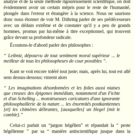
analyse et de la seule méthode rigoureusement scientifique, on doit
évidemment avoir un certain mépris pour le reste de l'humanité,
plongée dans l'erreur et étrangère à la science. Nous ne saurions
donc nous étonner de voir M. Dühring parler de ses prédécesseurs
avec un dédain extrême et de constater qu'il y a peu de grands
hommes, promus par lui-même à titre exceptionnel, qui trouvent
grâce devant sa profondeur radicale.
Écoutons-le d'abord parler des philosophes :
“ Leibniz, dépourvu de tout sentiment moral supérieur ... le
meilleur de tous les philosopheurs de cour possibles ”.
Kant se voit encore toléré tout juste; mais, après lui, tout est allé
sens dessus-dessous; vinrent alors
“ Les imaginations désordonnées et les folies aussi niaises
que creuses des épigones immédiats, notamment d'un Fichte
et d'un Schelling ... monstrueuses caricatures d'une ignorante
philosophaillerie de la nature ... les énormités postkantiennes
[et] les chimères délirantes, [auxquelles] un Hegel [mit le
comble].”
Celui-ci parlait un “jargon hégélien” et répandait la “ peste
hégélienne ” par sa “ manière antiscientifique jusque dans la