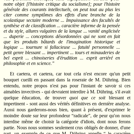
notre objet [l'histoire critique du socialisme]; pour l'histoire
générale des courants intellectuels, on peut tout au plus les
citer comme symptômes des effets d'une branche de la
scolastique sectaire moderne ... Impuissance des facultés de
synthèse et de classification ... caractère informe de la pensée
et du style, allures vulgaires de la langue ... vanité anglicisée
... duperie ... conceptions désordonnées qui ne sont en fait
que les produits bâtards de l'imagination historique et
logique ... tournure si fallacieuse ... fatuité personnelle ...
petit genre blessant ... impertinent ... tours et minauderies de
bel esprit ... chinoiseries d'érudition ... esprit arriéré en
philosophie et en science.”
Et caetera, et caetera, car tout cela n'est encore qu'un petit
bouquet cueilli en passant dans la roseraie de M. Dühring. Bien
entendu, notre propos n'est pas pour l'instant de savoir si ces
aimables invectives - qui devraient interdire à M. Dühring, s'il avait
quelque éducation, de trouver
quoi que ce soit
blessant et
impertinent - sont aussi des vérités définitives en dernière analyse.
Aussi nous garderons-nous bien, quant à présent, d'exprimer le
moindre doute sur leur profondeur “radicale”, de peur qu'on nous
interdise même de choisir la catégorie d'idiots, dont nous ferons
partie. Nous nous sommes seulement crus obligés de donner, d'une
part, un exemple de ce que M. Dühring appelle “ le caractère