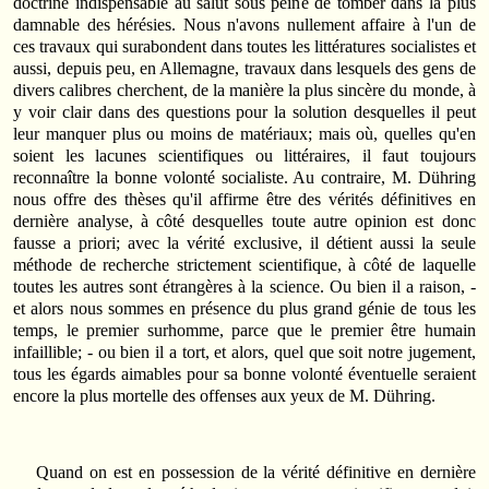
doctrine indispensable au salut sous peine de tomber dans la plus
damnable des hérésies. Nous n'avons nullement affaire à l'un de
ces travaux qui surabondent dans toutes les littératures socialistes et
aussi, depuis peu, en Allemagne, travaux dans lesquels des gens de
divers calibres cherchent, de la manière la plus sincère du monde, à
y voir clair dans des questions pour la solution desquelles il peut
leur manquer plus ou moins de matériaux; mais où, quelles qu'en
soient les lacunes scientifiques ou littéraires, il faut toujours
reconnaître la bonne volonté socialiste. Au contraire, M. Dühring
nous offre des thèses qu'il affirme être des vérités définitives en
dernière analyse, à côté desquelles toute autre opinion est donc
fausse a priori; avec la vérité exclusive, il détient aussi la seule
méthode de recherche strictement scientifique, à côté de laquelle
toutes les autres sont étrangères à la science. Ou bien il a raison, -
et alors nous sommes en présence du plus grand génie de tous les
temps, le premier surhomme, parce que le premier être humain
infaillible; - ou bien il a tort, et alors, quel que soit notre jugement,
tous les égards aimables pour sa bonne volonté éventuelle seraient
encore la plus mortelle des offenses aux yeux de M. Dühring.
Quand on est en possession de la vérité définitive en dernière