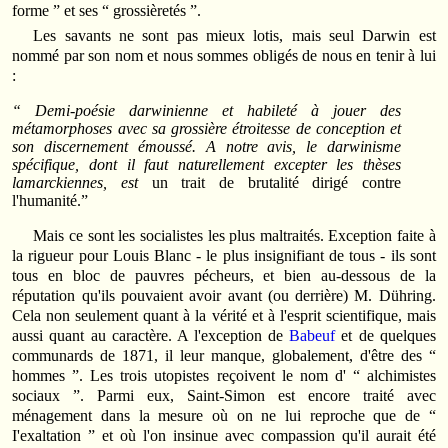
forme ” et ses “ grossièretés ”.
Les savants ne sont pas mieux lotis, mais seul Darwin est
nommé par son nom et nous sommes obligés de nous en tenir à lui
:
“ Demi-poésie darwinienne et habileté à jouer des
métamorphoses avec sa grossière étroitesse de conception et
son discernement émoussé. A notre avis, le darwinisme
spécifique, dont il faut naturellement excepter les thèses
lamarckiennes, est
un trait de brutalité dirigé contre
l'humanité.”
Mais ce sont les socialistes les plus maltraités. Exception faite à
la rigueur pour Louis Blanc - le plus insignifiant de tous - ils sont
tous en bloc de pauvres pécheurs, et bien au-dessous de la
réputation qu'ils pouvaient avoir avant (ou derrière) M. Dühring.
Cela non seulement quant à la vérité et à l'esprit scientifique, mais
aussi quant au caractère. A l'exception de
Babeuf
et de quelques
communards de 1871, il leur manque, globalement, d'être des “
hommes ”. Les trois utopistes reçoivent le nom d' “ alchimistes
sociaux ”. Parmi eux, Saint-Simon est encore traité avec
ménagement dans la mesure où on ne lui reproche que de “
I'exaltation ” et où l'on insinue avec compassion qu'il aurait été