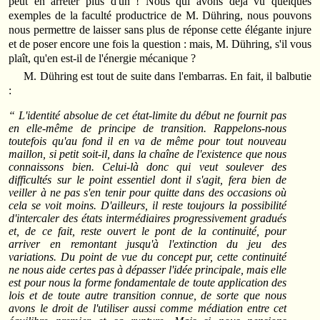
peut en arrêter plus d'un ! Nous qui avons déjà vu quelques
exemples de la faculté productrice de M. Dühring, nous pouvons
nous permettre de laisser sans plus de réponse cette élégante injure
et de poser encore une fois la question : mais, M. Dühring, s'il vous
plaît, qu'en est-il de l'énergie mécanique ?
M. Dühring est tout de suite dans l'embarras. En fait, il balbutie
:
“ L'identité absolue de cet état-limite du début ne fournit pas
en elle-même de principe de transition. Rappelons-nous
toutefois qu'au fond il en va de même pour tout nouveau
maillon, si petit soit-il, dans la chaîne de l'existence que nous
connaissons bien. Celui-là donc qui veut soulever des
difficultés sur le point essentiel dont il s'agit, fera bien de
veiller à ne pas s'en tenir pour quitte dans des occasions où
cela se voit moins. D'ailleurs, il reste toujours la possibilité
d'intercaler des états intermédiaires progressivement gradués
et, de ce fait, reste ouvert le pont de la continuité, pour
arriver en remontant jusqu'à l'extinction du jeu des
variations. Du point de vue du concept pur, cette continuité
ne nous aide certes pas à dépasser l'idée principale, mais elle
est pour nous la forme fondamentale de toute application des
lois et de toute autre transition connue, de sorte que nous
avons le droit de l'utiliser aussi comme médiation entre cet