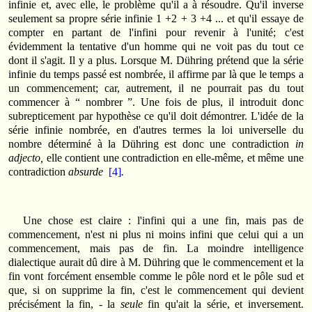
infinie et, avec elle, le problème qu'il a à résoudre. Qu'il inverse
seulement sa propre série infinie 1 +2 + 3 +4 ... et qu'il essaye de
compter en partant de l'infini pour revenir à l'unité; c'est
évidemment la tentative d'un homme qui ne voit pas du tout ce
dont il s'agit. Il y a plus. Lorsque M. Dühring prétend que la série
infinie du temps passé est nombrée, il affirme par là que le temps a
un commencement; car, autrement, il ne pourrait pas du tout
commencer à “ nombrer ”. Une fois de plus, il introduit donc
subrepticement par hypothèse ce qu'il doit démontrer. L'idée de la
série infinie nombrée, en d'autres termes la loi universelle du
nombre déterminé à la Dühring est donc une contradiction
in
adjecto,
elle contient une contradiction en elle-même, et même une
contradiction
absurde
[4]
.
Une chose est claire : l'infini qui a une fin, mais pas de
commencement, n'est ni plus ni moins infini que celui qui a un
commencement, mais pas de fin. La moindre intelligence
dialectique aurait dû dire à M. Dühring que le commencement et la
fin vont forcément ensemble comme le pôle nord et le pôle sud et
que, si on supprime la fin, c'est le commencement qui devient
précisément la fin, - la
seule
fin qu'ait la série, et inversement.