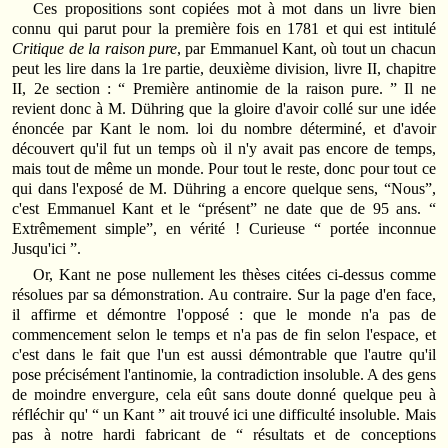
Ces propositions sont copiées mot à mot dans un livre bien
connu qui parut pour la première fois en 1781 et qui est intitulé
Critique de la raison pure
, par Emmanuel Kant, où tout un chacun
peut les lire dans la 1re partie, deuxième division, livre II, chapitre
II, 2e section : “ Première antinomie de la raison pure. ” Il ne
revient donc à M. Dühring que la gloire d'avoir collé sur une idée
énoncée par Kant le nom. loi du nombre déterminé, et d'avoir
découvert qu'il fut un temps où il n'y avait pas encore de temps,
mais tout de même un monde. Pour tout le reste, donc pour tout ce
qui dans l'exposé de M. Dühring a encore quelque sens, “Nous”,
c'est Emmanuel Kant et le “présent” ne date que de 95 ans. “
Extrêmement simple”, en vérité ! Curieuse “ portée inconnue
Jusqu'ici ”.
Or, Kant ne pose nullement les thèses citées ci-dessus comme
résolues par sa démonstration. Au contraire. Sur la page d'en face,
il affirme et démontre l'opposé : que le monde n'a pas de
commencement selon le temps et n'a pas de fin selon l'espace, et
c'est dans le fait que l'un est aussi démontrable que l'autre qu'il
pose précisément l'antinomie, la contradiction insoluble. A des gens
de moindre envergure, cela eût sans doute donné quelque peu à
réfléchir qu' “ un Kant ” ait trouvé ici une difficulté insoluble. Mais
pas à notre hardi fabricant de “ résultats et de conceptions