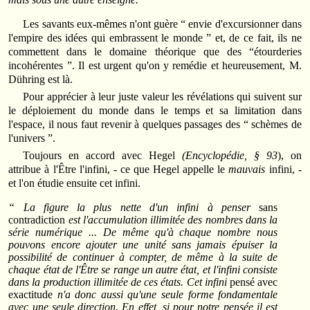
Les savants eux-mêmes n'ont guère “ envie d'excursionner dans
l'empire des idées qui embrassent le monde ” et, de ce fait, ils ne
commettent dans le domaine théorique que des “étourderies
incohérentes ”. Il est urgent qu'on y remédie et heureusement, M.
Dühring est là.
Pour apprécier à leur juste valeur les révélations qui suivent sur
le déploiement du monde dans le temps et sa limitation dans
l'espace, il nous faut revenir à quelques passages des “ schèmes de
l'univers ”.
Toujours en accord avec Hegel
(Encyclopédie, § 93
), on
attribue à l'Être l'infini, - ce que Hegel appelle le
mauvais
infini, -
et l'on étudie ensuite cet infini.
“ La figure la plus nette d'un infini à penser
sans
contradiction
est l'accumulation illimitée des nombres dans la
série numérique ... De même qu'à chaque nombre nous
pouvons encore ajouter une unité sans jamais épuiser la
possibilité de continuer à compter, de même à la suite de
chaque état de l'Être se range un autre état, et l'infini consiste
dans la production illimitée de ces états. Cet infini
pensé avec
exactitude
n'a donc aussi qu'une seule forme fondamentale
avec une seule direction. En effet, si pour notre pensée il est