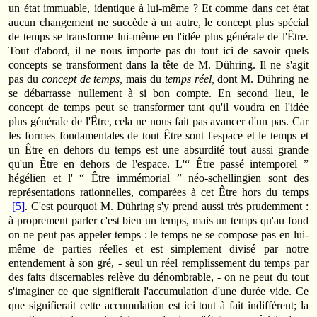
un état immuable, identique à lui-même ? Et comme dans cet état
aucun changement ne succède à un autre, le concept plus spécial
de temps se transforme lui-même en l'idée plus générale de l'Être.
Tout d'abord, il ne nous importe pas du tout ici de savoir quels
concepts se transforment dans la tête de M. Dühring. Il ne s'agit
pas du
concept de temps,
mais du
temps réel,
dont M. Dühring ne
se débarrasse nullement à si bon compte. En second lieu, le
concept de temps peut se transformer tant qu'il voudra en l'idée
plus générale de l'Être, cela ne nous fait pas avancer d'un pas. Car
les formes fondamentales de tout Être sont l'espace et le temps et
un Être en dehors du temps est une absurdité tout aussi grande
qu'un Être en dehors de l'espace. L'“ Être passé intemporel ”
hégélien et l' “ Être immémorial ” néo-schellingien sont des
représentations rationnelles, comparées à cet Être hors du temps
[5]
. C'est pourquoi M. Dühring s'y prend aussi très prudemment :
à proprement parler c'est bien un temps, mais un temps qu'au fond
on ne peut pas appeler temps : le temps ne se compose pas en lui-
même de parties réelles et est simplement divisé par notre
entendement à son gré, - seul un réel remplissement du temps par
des faits discernables relève du dénombrable, - on ne peut du tout
s'imaginer ce que signifierait l'accumulation d'une durée vide. Ce
que signifierait cette accumulation est ici tout à fait indifférent; la