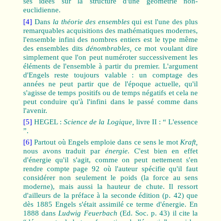
ses idées sur la structure d'une géométrie non-
euclidienne.
[4]
Dans
la théorie des ensembles
qui est l'une des plus
remarquables acquisitions des mathématiques modernes,
l'ensemble infini des nombres entiers est le type même
des ensembles dits
dénombrables,
ce mot voulant dire
simplement que l'on peut numéroter successivement les
éléments de l'ensemble à partir du premier. L'argument
d'Engels reste toujours valable : un comptage des
années ne peut partir que de l'époque actuelle, qu'il
s'agisse de temps positifs ou de temps négatifs et cela ne
peut conduire qu'à l'infini dans le passé comme dans
l'avenir.
[5]
HEGEL :
Science de la Logique,
livre II : “ L'essence
”.
[6]
Partout où Engels emploie dans ce sens le mot
Kraft,
nous avons traduit par
énergie.
C'est bien en effet
d'énergie qu'il s'agit, comme on peut nettement s'en
rendre compte page 92 où l'auteur spécifie qu'il faut
considérer non seulement le poids (la force au sens
moderne), mais aussi la hauteur de chute. Il ressort
d'ailleurs de la préface à la seconde édition (p. 42) que
dès 1885 Engels s'était assimilé ce terme d'énergie. En
1888 dans
Ludwig Feuerbach
(Ed. Soc. p. 43) il cite la