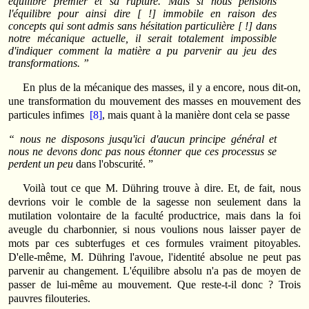
équilibre premier et sa rupture. Mais si nous pensions
l'équilibre pour ainsi dire [ !] immobile en raison des
concepts qui sont admis sans hésitation particulière [ !] dans
notre mécanique actuelle, il serait totalement impossible
d'indiquer comment la matière a pu parvenir au jeu des
transformations. ”
En plus de la mécanique des masses, il y a encore, nous dit-on,
une transformation du mouvement des masses en mouvement des
particules infimes
[8]
, mais quant à la manière dont cela se passe
“ nous ne disposons jusqu'ici d'aucun principe général et
nous ne devons donc pas nous étonner que ces processus se
perdent un peu
dans l'obscurité. ”
Voilà tout ce que M. Dühring trouve à dire. Et, de fait, nous
devrions voir le comble de la sagesse non seulement dans la
mutilation volontaire de la faculté productrice, mais dans la foi
aveugle du charbonnier, si nous voulions nous laisser payer de
mots par ces subterfuges et ces formules vraiment pitoyables.
D'elle-même, M. Dühring l'avoue, l'identité absolue ne peut pas
parvenir au changement. L'équilibre absolu n'a pas de moyen de
passer de lui-même au mouvement. Que reste-t-il donc ? Trois
pauvres filouteries.