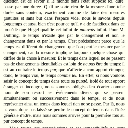
question est de savoir si le monde dans l'état supposé ici, dure,
passe par une durée. Qu'il ne sorte rien de la mesure d'une telle
durée sans contenu, exactement comme de faire des mesures
gratuites et sans but dans l'espace vide, nous le savons depuis
longtemps et aussi bien c'est pour ce qu'il y a de fastidieux dans ce
procédé que Hegel qualifie cet infini de
mauvais
infini. Pour M.
Dühring, le temps n'existe que par le changement et non le
changement dans et par le temps. C'est précisément parce que le
temps est différent du changement que l'on peut le mesurer par le
changement, car la mesure implique toujours quelque chose qui
diffère de la chose à mesurer. Et le temps dans lequel ne se passent
pas de changements identifiables est loin de
ne pas
être du temps; il
est au contraire le temps
pur,
que n'affecte aucun apport étranger,
donc, le temps vrai, le temps
comme tel.
En effet, si nous voulons
saisir le concept de temps dans toute sa pureté, isolé de tout apport
étranger et incongru, nous sommes obligés d'en écarter comme
hors de son ressort les événements divers qui se passent
simultanément ou successivement dans le temps, et de nous
représenter ainsi un temps dans lequel rien ne se passe. Par là, nous
n'avons donc pas laissé se perdre le concept de temps dans l'idée
générale d'Être, mais nous sommes arrivés pour la première fois au
pur concept de temps.