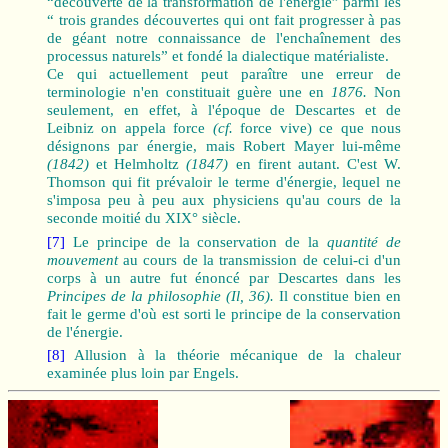
“découverte de la transformation de l'énergie” parmi les
“ trois grandes découvertes qui ont fait progresser à pas
de géant notre connaissance de l'enchaînement des
processus naturels” et fondé la dialectique matérialiste.
Ce qui actuellement peut paraître une erreur de
terminologie n'en constituait guère une en
1876.
Non
seulement, en effet, à l'époque de Descartes et de
Leibniz on appela force
(cf.
force vive) ce que nous
désignons par énergie, mais Robert Mayer lui-même
(1842)
et Helmholtz
(1847)
en firent autant. C'est W.
Thomson qui fit prévaloir le terme d'énergie, lequel ne
s'imposa peu à peu aux physiciens qu'au cours de la
seconde moitié du XIX° siècle.
[7]
Le principe de la conservation de la
quantité de
mouvement
au cours de la transmission de celui-ci d'un
corps à un autre fut énoncé par Descartes dans les
Principes de la philosophie (Il, 36).
Il constitue bien en
fait le germe d'où est sorti le principe de la conservation
de l'énergie.
[8]
Allusion à la théorie mécanique de la chaleur
examinée plus loin par Engels.