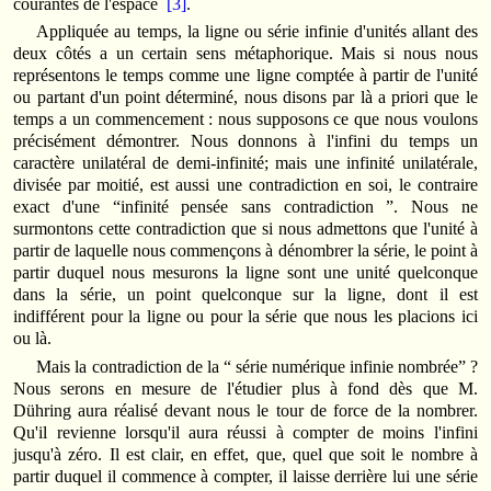
courantes de l'espace
[3]
.
Appliquée au temps, la ligne ou série infinie d'unités allant des
deux côtés a un certain sens métaphorique. Mais si nous nous
représentons le temps comme une ligne comptée à partir de l'unité
ou partant d'un point déterminé, nous disons par là a priori que le
temps a un commencement : nous supposons ce que nous voulons
précisément démontrer. Nous donnons à l'infini du temps un
caractère unilatéral de demi-infinité; mais une infinité unilatérale,
divisée par moitié, est aussi une contradiction en soi, le contraire
exact d'une “infinité pensée sans contradiction ”. Nous ne
surmontons cette contradiction que si nous admettons que l'unité à
partir de laquelle nous commençons à dénombrer la série, le point à
partir duquel nous mesurons la ligne sont une unité quelconque
dans la série, un point quelconque sur la ligne, dont il est
indifférent pour la ligne ou pour la série que nous les placions ici
ou là.
Mais la contradiction de la “ série numérique infinie nombrée” ?
Nous serons en mesure de l'étudier plus à fond dès que M.
Dühring aura réalisé devant nous le tour de force de la nombrer.
Qu'il revienne lorsqu'il aura réussi à compter de moins l'infini
jusqu'à zéro. Il est clair, en effet, que, quel que soit le nombre à
partir duquel il commence à compter, il laisse derrière lui une série