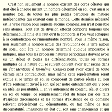
C'est non seulement le nombre existant des corps célestes qui
doit être à chaque instant un nombre déterminé en soi, c'est aussi le
nombre total de toutes les plus petites particules de matière
indépendantes qui existent dans le monde. Cette dernière nécessité
est la vraie raison pour laquelle aucune combinaison n'est pensable
sans atomes. Tout état de division effectif comporte toujours une
déterminabilité finie et il faut qu'il la comporte si l'on veut échapper
à la contradiction de l'innombrable nombré. Pour la même raison,
non seulement le nombre actuel des révolutions de la terre autour
du soleil doit être un nombre déterminé quoique impossible à
indiquer, mais tous les processus naturels périodiques doivent avoir
eu un début et toutes les différenciations, toutes les formes
multiples de la nature qui se suivent doivent avoir leur racine dans
un
état identique à lui-même.
Celui-ci peut avoir existé de toute
éternité sans contradiction, mais même cette représentation serait
exclue si le temps en soi se composait de parties réelles au lieu
d'être seulement divisé à son gré par notre entendement qui y pose
en idée les possibilités. Il en va autrement du contenu réel et divers
en soi du temps; ce remplissement réel du temps par des faits
d'espèces discernables et les formes d'existence de ce domaine
relèvent précisément du dénombrable, du fait même de leur
discernabilité. Imaginons un état qui soit sans changements et qui