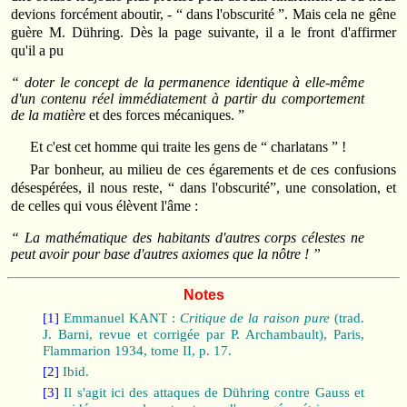
devions forcément aboutir, - “ dans l'obscurité ”. Mais cela ne gêne
guère M. Dühring. Dès la page suivante, il a le front d'affirmer
qu'il a pu
“ doter le concept de la permanence identique à elle-même
d'un contenu réel immédiatement à partir du comportement
de la matière
et des forces mécaniques. ”
Et c'est cet homme qui traite les gens de “ charlatans ” !
Par bonheur, au milieu de ces égarements et de ces confusions
désespérées, il nous reste, “ dans l'obscurité”, une consolation, et
de celles qui vous élèvent l'âme :
“ La mathématique des habitants d'autres corps célestes ne
peut avoir pour base d'autres axiomes que la nôtre ! ”
Notes
[1]
Emmanuel KANT :
Critique de la raison pure
(trad.
J. Barni, revue et corrigée par P. Archambault), Paris,
Flammarion 1934, tome II, p. 17.
[2]
Ibid.
[3]
Il s'agit ici des attaques de Dühring contre Gauss et