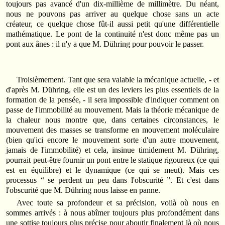
toujours pas avancé d'un dix-millième de millimètre. Du néant,
nous ne pouvons pas arriver au quelque chose sans un acte
créateur, ce quelque chose fût-il aussi petit qu'une différentielle
mathématique. Le pont de la continuité n'est donc même pas un
pont aux ânes : il n'y a que M. Dühring pour pouvoir le passer.
Troisièmement. Tant que sera valable la mécanique actuelle, - et
d'après M. Dühring, elle est un des leviers les plus essentiels de la
formation de la pensée, - il sera impossible d'indiquer comment on
passe de l'immobilité au mouvement. Mais la théorie mécanique de
la chaleur nous montre que, dans certaines circonstances, le
mouvement des masses se transforme en mouvement moléculaire
(bien qu'ici encore le mouvement sorte d'un autre mouvement,
jamais de l'immobilité) et cela, insinue timidement M. Dühring,
pourrait peut-être fournir un pont entre le statique rigoureux (ce qui
est en équilibre) et le dynamique (ce qui se meut). Mais ces
processus “ se perdent un peu dans l'obscurité ”. Et c'est dans
l'obscurité que M. Dühring nous laisse en panne.
Avec toute sa profondeur et sa précision, voilà où nous en
sommes arrivés : à nous abîmer toujours plus profondément dans
une sottise toujours plus précise pour aboutir finalement là où nous