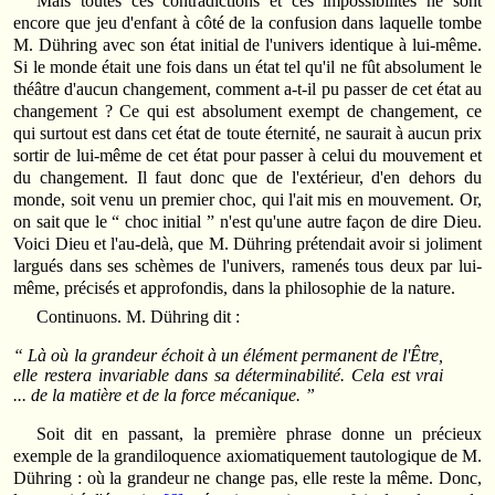
Mais toutes ces contradictions et ces impossibilités ne sont
encore que jeu d'enfant à côté de la confusion dans laquelle tombe
M. Dühring avec son état initial de l'univers identique à lui-même.
Si le monde était une fois dans un état tel qu'il ne fût absolument le
théâtre d'aucun changement, comment a-t-il pu passer de cet état au
changement ? Ce qui est absolument exempt de changement, ce
qui surtout est dans cet état de toute éternité, ne saurait à aucun prix
sortir de lui-même de cet état pour passer à celui du mouvement et
du changement. Il faut donc que de l'extérieur, d'en dehors du
monde, soit venu un premier choc, qui l'ait mis en mouvement. Or,
on sait que le “ choc initial ” n'est qu'une autre façon de dire Dieu.
Voici Dieu et l'au-delà, que M. Dühring prétendait avoir si joliment
largués dans ses schèmes de l'univers, ramenés tous deux par lui-
même, précisés et approfondis, dans la philosophie de la nature.
Continuons. M. Dühring dit :
“ Là où la grandeur échoit à un élément permanent de l'Être,
elle restera invariable dans sa déterminabilité. Cela est vrai
... de la matière et de la force mécanique. ”
Soit dit en passant, la première phrase donne un précieux
exemple de la grandiloquence axiomatiquement tautologique de M.
Dühring : où la grandeur ne change pas, elle reste la même. Donc,