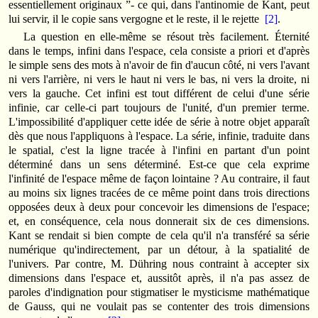
essentiellement originaux ”- ce qui, dans l'antinomie de Kant, peut
lui servir, il le copie sans vergogne et le reste, il le rejette
[2]
.
La question en elle-même se résout très facilement. Éternité
dans le temps, infini dans l'espace, cela consiste a priori et d'après
le simple sens des mots à n'avoir de fin d'aucun côté, ni vers l'avant
ni vers l'arrière, ni vers le haut ni vers le bas, ni vers la droite, ni
vers la gauche. Cet infini est tout différent de celui d'une série
infinie, car celle-ci part toujours de l'unité, d'un premier terme.
L'impossibilité d'appliquer cette idée de série à notre objet apparaît
dès que nous l'appliquons à l'espace. La série, infinie, traduite dans
le spatial, c'est la ligne tracée à l'infini en partant d'un point
déterminé dans un sens déterminé. Est-ce que cela exprime
l'infinité de l'espace même de façon lointaine ? Au contraire, il faut
au moins six lignes tracées de ce même point dans trois directions
opposées deux à deux pour concevoir les dimensions de l'espace;
et, en conséquence, cela nous donnerait six de ces dimensions.
Kant se rendait si bien compte de cela qu'il n'a transféré sa série
numérique qu'indirectement, par un détour, à la spatialité de
l'univers. Par contre, M. Dühring nous contraint à accepter six
dimensions dans l'espace et, aussitôt après, il n'a pas assez de
paroles d'indignation pour stigmatiser le mysticisme mathématique
de Gauss, qui ne voulait pas se contenter des trois dimensions