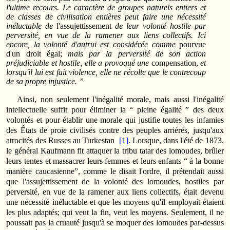
l'ultime recours. Le caractère de groupes naturels entiers et
de classes de civilisation entières peut faire une nécessité
inéluctable de
l'assujettissement
de leur volonté hostile par
perversité, en vue de la ramener aux liens collectifs. Ici
encore, la volonté d'autrui est considérée comme
pourvue
d'un droit égal;
mais par la perversité de son action
préjudiciable et hostile, elle a provoqué une
compensation,
et
lorsqu'il lui est fait violence, elle ne récolte que le contrecoup
de sa propre injustice. ”
Ainsi, non seulement l'inégalité morale, mais aussi l'inégalité
intellectuelle suffit pour éliminer la “ pleine égalité ” des deux
volontés et pour établir une morale qui justifie toutes les infamies
des États de proie civilisés contre des peuples arriérés, jusqu'aux
atrocités des Russes au Turkestan
[1]
. Lorsque, dans l'été de 1873,
le général Kaufmann fit attaquer la tribu tatar des lomoudes, brûler
leurs tentes et massacrer leurs femmes et leurs enfants “ à la bonne
manière caucasienne”, comme le disait l'ordre, il prétendait aussi
que l'assujettissement de la volonté des lomoudes, hostiles par
perversité, en vue de la ramener aux liens collectifs, était devenu
une nécessité inéluctable et que les moyens qu'il employait étaient
les plus adaptés; qui veut la fin, veut les moyens. Seulement, il ne
poussait pas la cruauté jusqu'à se moquer des lomoudes par-dessus