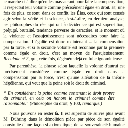
le marché et à dire qu'en les massacrant pour faire la compensation,
il respectait leur volonté comme précisément égale en droit. Et, une
fois de plus, ce sont, dans ce conflit, les Élus, ceux qui sont censés
agir selon la vérité et la science, c'est-à-dire, en dernière analyse,
les philosophes du réel qui ont à décider ce qui est superstition,
préjugé, brutalité, tendance perverse de caractère, et le moment où
la violence et l'assujettissement sont nécessaires pour faire la
compensation. L'égalité est donc maintenant ... la compensation
par la force, et si la seconde volonté est reconnue par la première
comme égale en droit, c'est au moyen de l'assujettissement.
Reculade nº 3
, qui, cette fois, dégénère déjà en fuite ignominieuse.
Par parenthèse, la phrase selon laquelle la volonté d'autrui est
précisément considérée comme égale en droit dans la
compensation par la force, n'est qu'une altération de la théorie
hégélienne, qui veut que la peine soit le droit du criminel.
“ En considérant la peine comme contenant le droit propre
du criminel, en cela on honore le criminel comme être
raisonnable.”
(Philosophie du droit, § 100,
remarque.)
Nous pouvons en rester là. Il est superflu de suivre plus avant
M. Dühring dans la démolition pièce par pièce de son égalité
construite d'une façon si axiomatique, de sa souveraineté humaine