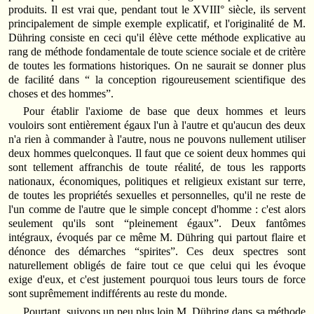
produits. Il est vrai que, pendant tout le XVIII° siècle, ils servent
principalement de simple exemple explicatif, et l'originalité de M.
Dühring consiste en ceci qu'il élève cette méthode explicative au
rang de méthode fondamentale de toute science sociale et de critère
de toutes les formations historiques. On ne saurait se donner plus
de facilité dans “ la conception rigoureusement scientifique des
choses et des hommes”.
Pour établir l'axiome de base que deux hommes et leurs
vouloirs sont entièrement égaux l'un à l'autre et qu'aucun des deux
n'a rien à commander à l'autre, nous ne pouvons nullement utiliser
deux hommes quelconques. Il faut que ce soient deux hommes qui
sont tellement affranchis de toute réalité, de tous les rapports
nationaux, économiques, politiques et religieux existant sur terre,
de toutes les propriétés sexuelles et personnelles, qu'il ne reste de
l'un comme de l'autre que le simple concept d'homme : c'est alors
seulement qu'ils sont “pleinement égaux”. Deux fantômes
intégraux, évoqués par ce même M. Dühring qui partout flaire et
dénonce des démarches “spirites”. Ces deux spectres sont
naturellement obligés de faire tout ce que celui qui les évoque
exige d'eux, et c'est justement pourquoi tous leurs tours de force
sont suprêmement indifférents au reste du monde.
Pourtant, suivons un peu plus loin M. Dühring dans sa méthode