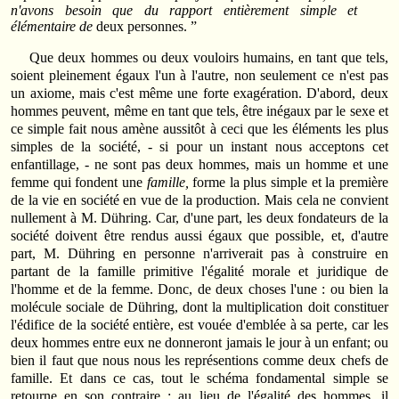
n'avons besoin que du rapport entièrement simple et
élémentaire de
deux personnes. ”
Que deux hommes ou deux vouloirs humains, en tant que tels,
soient pleinement égaux l'un à l'autre, non seulement ce n'est pas
un axiome, mais c'est même une forte exagération. D'abord, deux
hommes peuvent, même en tant que tels, être inégaux par le sexe et
ce simple fait nous amène aussitôt à ceci que les éléments les plus
simples de la société, - si pour un instant nous acceptons cet
enfantillage, - ne sont pas deux hommes, mais un homme et une
femme qui fondent une
famille,
forme la plus simple et la première
de la vie en société en vue de la production. Mais cela ne convient
nullement à M. Dühring. Car, d'une part, les deux fondateurs de la
société doivent être rendus aussi égaux que possible, et, d'autre
part, M. Dühring en personne n'arriverait pas à construire en
partant de la famille primitive l'égalité morale et juridique de
l'homme et de la femme. Donc, de deux choses l'une : ou bien la
molécule sociale de Dühring, dont la multiplication doit constituer
l'édifice de la société entière, est vouée d'emblée à sa perte, car les
deux hommes entre eux ne donneront jamais le jour à un enfant; ou
bien il faut que nous nous les représentions comme deux chefs de
famille. Et dans ce cas, tout le schéma fondamental simple se
retourne en son contraire : au lieu de l'égalité des hommes, il