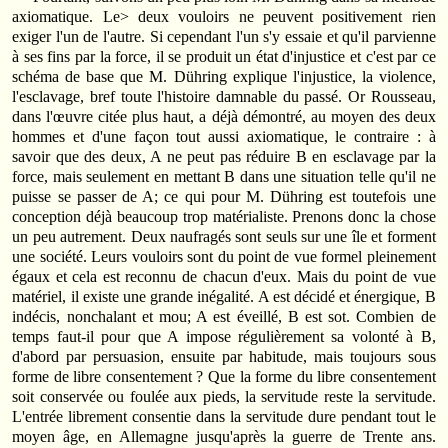
axiomatique. Le> deux vouloirs ne peuvent positivement rien
exiger l'un de l'autre. Si cependant l'un s'y essaie et qu'il parvienne
à ses fins par la force, il se produit un état d'injustice et c'est par ce
schéma de base que M. Dühring explique l'injustice, la violence,
l'esclavage, bref toute l'histoire damnable du passé. Or Rousseau,
dans l'œuvre citée plus haut, a déjà démontré, au moyen des deux
hommes et d'une façon tout aussi axiomatique, le contraire : à
savoir que des deux, A ne peut pas réduire B en esclavage par la
force, mais seulement en mettant B dans une situation telle qu'il ne
puisse se passer de A; ce qui pour M. Dühring est toutefois une
conception déjà beaucoup trop matérialiste. Prenons donc la chose
un peu autrement. Deux naufragés sont seuls sur une île et forment
une société. Leurs vouloirs sont du point de vue formel pleinement
égaux et cela est reconnu de chacun d'eux. Mais du point de vue
matériel, il existe une grande inégalité. A est décidé et énergique, B
indécis, nonchalant et mou; A est éveillé, B est sot. Combien de
temps faut-il pour que A impose régulièrement sa volonté à B,
d'abord par persuasion, ensuite par habitude, mais toujours sous
forme de libre consentement ? Que la forme du libre consentement
soit conservée ou foulée aux pieds, la servitude reste la servitude.
L'entrée librement consentie dans la servitude dure pendant tout le
moyen âge, en Allemagne jusqu'après la guerre de Trente ans.