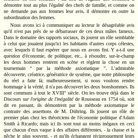
démontre tout au plus l'égalité des chefs de famille, et comme on
ne demande pas aux femmes leur avis, il démontre en outre la
subordination des femmes.
Nous avons ici à communiquer au lecteur le désagréable avis
qu'il n'est pas près de se débarrasser de ces deux mâles fameux.
Dans le domaine des rapports sociaux, ils jouent un rôle semblable
à celui que jouaient jusqu'ici les habitants d'autres corps célestes,
avec lesquels il faut espérer que nous en avons fini. Y a-t-il une
question d'économie, de politique, etc., à résoudre, sur-le-champ
les deux hommes rentrent en scène et règlent la chose en un
tournemain “ par la méthode axiomatique ”. L'admirable
découverte, créatrice, génératrice de système, que notre philosophe
du réel a faite là; malheureusement, si nous voulons rendre
hommage à la vérité, il n'a pas découvert les deux bonshommes. Ils
sont communs à tout le XVIII° siècle. On les trouve déjà dans le
Discours
sur l'origine de l'inégalité
de Rousseau en 1754 où, soit
dit en passant, ils démontrent par la méthode axiomatique le
contraire des assertions de M. Dühring. Ils jouent un rôle de
premier plan chez les théoriciens de l'économie politique d'Adam
Smith à Ricardo; mais ici ils sont tout au moins inégaux en ceci
que chacun d'eux vaque à des affaires différentes, - la chasse et la
pêche le plus souvent, - et qu'ils échangent réciproquement leurs