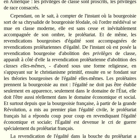
en Amérique : les privilèges de classe sont proscrits, les privilèges
de race consacrés.
Cependant, on le sait, à compter de l'instant où la bourgeoisie
sort de sa chrysalide de bourgeoisie féodale, où l'ordre médiéval se
mue en classe moderne, elle est sans cesse et inévitablement
accompagnée de son ombre, le prolétariat. Et de même, les
revendications bourgeoises d'égalité sont accompagnées de
revendications prolétariennes d'égalité. De l'instant où est posée la
revendication bourgeoise d'abolition des
privilèges
de classe,
apparaît à côté d'elle la revendication prolétarienne d'abolition des
classes elles-mêmes,
- d'abord sous une forme religieuse, en
s'appuyant sur le christianisme primitif, ensuite en se fondant sur
les théories bourgeoises de l'égalité elles-mêmes. Les prolétaires
prennent la bourgeoisie au mot : l'égalité ne doit pas être établie
seulement en apparence, seulement dans le domaine de l'État, elle
doit l'être aussi réellement dans le domaine économique et social.
Et surtout depuis que la bourgeoisie française, à partir de la grande
Révolution, a mis au premier plan l'égalité civile, le prolétariat
français lui a répondu coup pour coup en revendiquant l'égalité
économique et sociale; l'Égalité est devenue le cri de guerre
spécialement du prolétariat français.
La revendication de l'égalité dans la bouche du prolétariat a