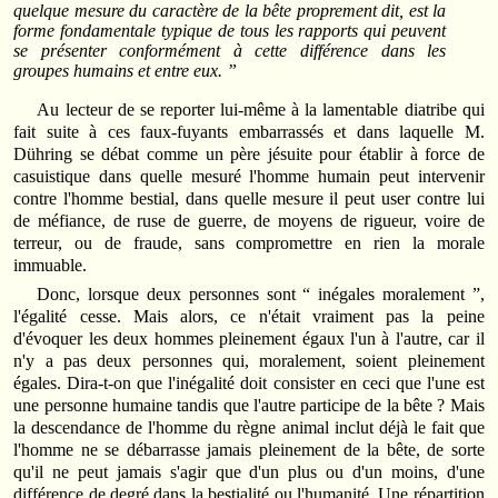
quelque mesure du caractère de la bête proprement dit, est la
forme fondamentale typique de tous les rapports qui peuvent
se présenter conformément à cette différence dans les
groupes humains et entre eux. ”
Au lecteur de se reporter lui-même à la lamentable diatribe qui
fait suite à ces faux-fuyants embarrassés et dans laquelle M.
Dühring se débat comme un père jésuite pour établir à force de
casuistique dans quelle mesuré l'homme humain peut intervenir
contre l'homme bestial, dans quelle mesure il peut user contre lui
de méfiance, de ruse de guerre, de moyens de rigueur, voire de
terreur, ou de fraude, sans compromettre en rien la morale
immuable.
Donc, lorsque deux personnes sont “ inégales moralement ”,
l'égalité cesse. Mais alors, ce n'était vraiment pas la peine
d'évoquer les deux hommes pleinement égaux l'un à l'autre, car il
n'y a pas deux personnes qui, moralement, soient pleinement
égales. Dira-t-on que l'inégalité doit consister en ceci que l'une est
une personne humaine tandis que l'autre participe de la bête ? Mais
la descendance de l'homme du règne animal inclut déjà le fait que
l'homme ne se débarrasse jamais pleinement de la bête, de sorte
qu'il ne peut jamais s'agir que d'un plus ou d'un moins, d'une
différence de degré dans la bestialité ou l'humanité. Une répartition