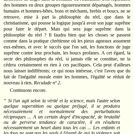
des hommes en deux groupes rigoureusement départagés, hommes
humains et hommes-bêtes, bons et méchants, brebis et boucs, ne se
retrouve, mise à part la philosophie du réel, que dans le
christianisme, qui pousse la logique jusqu'à avoir son juge suprême
pour faire le départ. Mais qui sera juge suprême dans la
philosophie du réel ? Il faudra bien que les choses se passent
comme dans la pratique chrétienne où les pieux agneaux assument
eux-mêmes, et avec le succès que l'on sait, les fonctions de juge
suprême contre leur prochain, les boucs profanes. A cet égard, la
secte des philosophes du réel, si jamais elle se constitue, ne la
cédera certainement en rien à ces pacifiques. Cela peut d'ailleurs
nous laisser indifférents; ce qui nous intéresse, c'est l'aveu que du
fait de l'inégalité morale entre les hommes, l'égalité se réduit de
nouveau à rien.
Reculade nº 2
.
Continuons encore.
“ Si l'un agit selon la vérité et la science, mais l'autre selon
quelque superstition ou quelque préjugé, il se produira
nécessairement et normalement des perturbations
réciproques ... A un certain degré d'incapacité, de brutalité
ou de perverse tendance de caractère, il en résultera
nécessairement un heurt dans tous les cas ... Les enfants et
les fous ne sont pas les seuls à l'égard de qui la
violence
soit