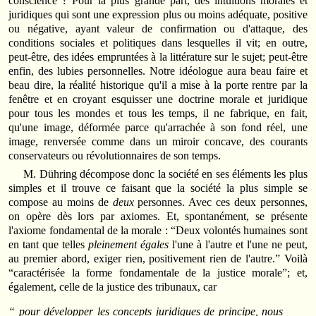
conscience ? Pour la plus grande part, des intuitions morales et
juridiques qui sont une expression plus ou moins adéquate, positive
ou négative, ayant valeur de confirmation ou d'attaque, des
conditions sociales et politiques dans lesquelles il vit; en outre,
peut-être, des idées empruntées à la littérature sur le sujet; peut-être
enfin, des lubies personnelles. Notre idéologue aura beau faire et
beau dire, la réalité historique qu'il a mise à la porte rentre par la
fenêtre et en croyant esquisser une doctrine morale et juridique
pour tous les mondes et tous les temps, il ne fabrique, en fait,
qu'une image, déformée parce qu'arrachée à son fond réel, une
image, renversée comme dans un miroir concave, des courants
conservateurs ou révolutionnaires de son temps.
M. Dühring décompose donc la société en ses éléments les plus
simples et il trouve ce faisant que la société la plus simple se
compose au moins de
deux
personnes. Avec ces deux personnes,
on opère dès lors par axiomes. Et, spontanément, se présente
l'axiome fondamental de la morale : “Deux volontés humaines sont
en tant que telles
pleinement égales
l'une à l'autre et l'une ne peut,
au premier abord, exiger rien, positivement rien de l'autre.” Voilà
“caractérisée la forme fondamentale de la justice morale”; et,
également, celle de la justice des tribunaux, car
“ pour développer les concepts juridiques de principe, nous