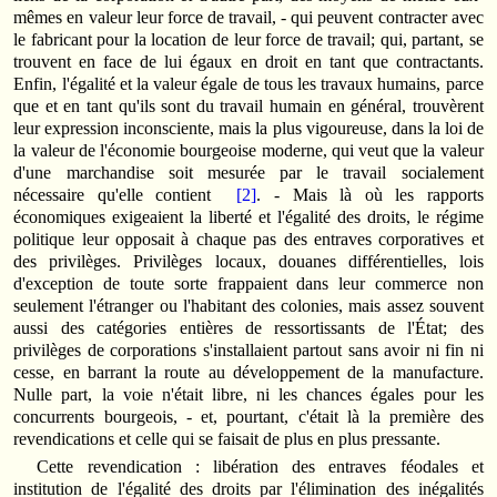
mêmes en valeur leur force de travail, - qui peuvent contracter avec
le fabricant pour la location de leur force de travail; qui, partant, se
trouvent en face de lui égaux en droit en tant que contractants.
Enfin, l'égalité et la valeur égale de tous les travaux humains, parce
que et en tant qu'ils sont du travail humain en général, trouvèrent
leur expression inconsciente, mais la plus vigoureuse, dans la loi de
la valeur de l'économie bourgeoise moderne, qui veut que la valeur
d'une marchandise soit mesurée par le travail socialement
nécessaire qu'elle contient
[2]
. - Mais là où les rapports
économiques exigeaient la liberté et l'égalité des droits, le régime
politique leur opposait à chaque pas des entraves corporatives et
des privilèges. Privilèges locaux, douanes différentielles, lois
d'exception de toute sorte frappaient dans leur commerce non
seulement l'étranger ou l'habitant des colonies, mais assez souvent
aussi des catégories entières de ressortissants de l'État; des
privilèges de corporations s'installaient partout sans avoir ni fin ni
cesse, en barrant la route au développement de la manufacture.
Nulle part, la voie n'était libre, ni les chances égales pour les
concurrents bourgeois, - et, pourtant, c'était là la première des
revendications et celle qui se faisait de plus en plus pressante.
Cette revendication : libération des entraves féodales et
institution de l'égalité des droits par l'élimination des inégalités