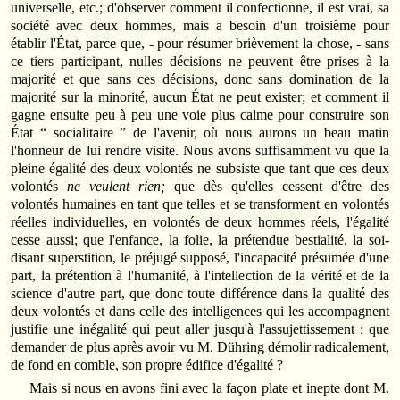
universelle, etc.; d'observer comment il confectionne, il est vrai, sa
société avec deux hommes, mais a besoin d'un troisième pour
établir l'État, parce que, - pour résumer brièvement la chose, - sans
ce tiers participant, nulles décisions ne peuvent être prises à la
majorité et que sans ces décisions, donc sans domination de la
majorité sur la minorité, aucun État ne peut exister; et comment il
gagne ensuite peu à peu une voie plus calme pour construire son
État “ socialitaire ” de l'avenir, où nous aurons un beau matin
l'honneur de lui rendre visite. Nous avons suffisamment vu que la
pleine égalité des deux volontés ne subsiste que tant que ces deux
volontés
ne veulent rien;
que dès qu'elles cessent d'être des
volontés humaines en tant que telles et se transforment en volontés
réelles individuelles, en volontés de deux hommes réels, l'égalité
cesse aussi; que l'enfance, la folie, la prétendue bestialité, la soi-
disant superstition, le préjugé supposé, l'incapacité présumée d'une
part, la prétention à l'humanité, à l'intellection de la vérité et de la
science d'autre part, que donc toute différence dans la qualité des
deux volontés et dans celle des intelligences qui les accompagnent
justifie une inégalité qui peut aller jusqu'à l'assujettissement : que
demander de plus après avoir vu M. Dühring démolir radicalement,
de fond en comble, son propre édifice d'égalité ?
Mais si nous en avons fini avec la façon plate et inepte dont M.