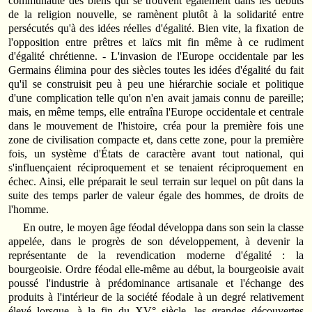
communauté des biens qui se trouvent également dans les débuts
de la religion nouvelle, se ramènent plutôt à la solidarité entre
persécutés qu'à des idées réelles d'égalité. Bien vite, la fixation de
l'opposition entre prêtres et laïcs mit fin même à ce rudiment
d'égalité chrétienne. - L'invasion de l'Europe occidentale par les
Germains élimina pour des siècles toutes les idées d'égalité du fait
qu'il se construisit peu à peu une hiérarchie sociale et politique
d'une complication telle qu'on n'en avait jamais connu de pareille;
mais, en même temps, elle entraîna l'Europe occidentale et centrale
dans le mouvement de l'histoire, créa pour la première fois une
zone de civilisation compacte et, dans cette zone, pour la première
fois, un système d'États de caractère avant tout national, qui
s'influençaient réciproquement et se tenaient réciproquement en
échec. Ainsi, elle préparait le seul terrain sur lequel on pût dans la
suite des temps parler de valeur égale des hommes, de droits de
l'homme.
En outre, le moyen âge féodal développa dans son sein la classe
appelée, dans le progrès de son développement, à devenir la
représentante de la revendication moderne d'égalité : la
bourgeoisie. Ordre féodal elle-même au début, la bourgeoisie avait
poussé l'industrie à prédominance artisanale et l'échange des
produits à l'intérieur de la société féodale à un degré relativement
élevé lorsque, à la fin du XV° siècle, les grandes découvertes