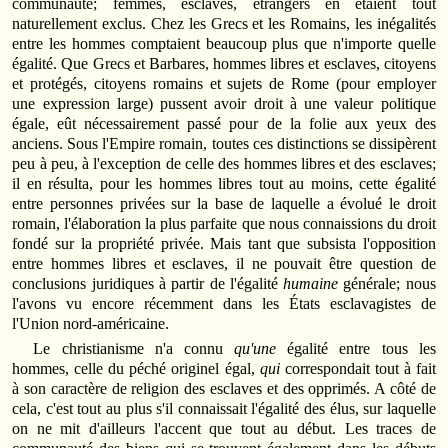
communauté; femmes, esclaves, étrangers en étaient tout
naturellement exclus. Chez les Grecs et les Romains, les inégalités
entre les hommes comptaient beaucoup plus que n'importe quelle
égalité. Que Grecs et Barbares, hommes libres et esclaves, citoyens
et protégés, citoyens romains et sujets de Rome (pour employer
une expression large) pussent avoir droit à une valeur politique
égale, eût nécessairement passé pour de la folie aux yeux des
anciens. Sous l'Empire romain, toutes ces distinctions se dissipèrent
peu à peu, à l'exception de celle des hommes libres et des esclaves;
il en résulta, pour les hommes libres tout au moins, cette égalité
entre personnes privées sur la base de laquelle a évolué le droit
romain, l'élaboration la plus parfaite que nous connaissions du droit
fondé sur la propriété privée. Mais tant que subsista l'opposition
entre hommes libres et esclaves, il ne pouvait être question de
conclusions juridiques à partir de l'égalité
humaine
générale; nous
l'avons vu encore récemment dans les États esclavagistes de
l'Union nord-américaine.
Le christianisme n'a connu
qu'une
égalité entre tous les
hommes, celle du péché originel égal,
qui
correspondait tout à fait
à son caractère de religion des esclaves et des opprimés. A côté de
cela, c'est tout au plus s'il connaissait l'égalité des élus, sur laquelle
on ne mit d'ailleurs l'accent que tout au début. Les traces de