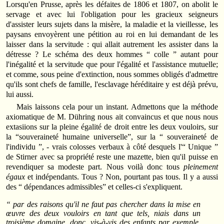
Lorsqu'en Prusse, après les défaites de 1806 et 1807, on abolit le
servage et avec lui l'obligation pour les gracieux seigneurs
d'assister leurs sujets dans la misère, la maladie et la vieillesse, les
paysans envoyèrent une pétition au roi en lui demandant de les
laisser dans la servitude : qui allait autrement les assister dans la
détresse ? Le schéma des deux hommes “ colle ” autant pour
l'inégalité et la servitude que pour l'égalité et l'assistance mutuelle;
et comme, sous peine d'extinction, nous sommes obligés d'admettre
qu'ils sont chefs de famille, l'esclavage héréditaire y est déjà prévu,
lui aussi.
Mais laissons cela pour un instant. Admettons que la méthode
axiomatique de M. Dühring nous ait convaincus et que nous nous
extasiions sur la pleine égalité de droit entre les deux vouloirs, sur
la “souveraineté humaine universelle”, sur la “ souveraineté de
l'individu ”, - vrais colosses verbaux à côté desquels l'“ Unique ”
de Stirner avec sa propriété reste une mazette, bien qu'il puisse en
revendiquer sa modeste part. Nous voilà donc tous
pleinement
égaux
et indépendants. Tous ? Non, pourtant pas tous. Il y a aussi
des “ dépendances admissibles” et celles-ci s'expliquent.
“ par des raisons qu'il ne faut pas chercher dans la mise en
œuvre des deux vouloirs en tant que tels, niais dans un
troisième domaine, donc, vis-à-vis des enfants par exemple,