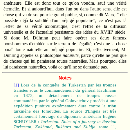
antérieure. Elle est donc tout ce qu'on voudra, sauf une vérité
éternelle. Et si aujourd'hui, dans l'un ou dans l'autre sens, elle est
chose qui va de soi pour le grand publie, si, comme dit Marx, “ elle
possède déjà la solidité d'un préjugé populaire”, ce n'est pas là
l'effet de sa vérité axiomatique, c'est l'effet de la diffusion
universelle et de l'actualité persistante des idées du XVIII° siècle.
Si donc M. Dühring peut faire opérer ses deux fameux
bonshommes d'emblée sur le terrain de l'égalité, c'est que la chose
paraît toute naturelle au préjugé populaire. Et, effectivement, M.
Dühring appelle sa philosophie
naturelle,
parce qu'elle ne part que
de choses qui lui paraissent toutes naturelles. Mais pourquoi elles
lui paraissent naturelles, voilà ce qu'il ne se demande pas.
Notes
[1]
Lors de la conquête de Turkestan par les troupes
tsaristes sous le commandement du général Kaufmann
en 1873, un détachement de troupes russes
commandées par le général Golovatchov procéda à une
expédition punitive extrêmement dure contre la tribu
turkmène des Iomoudes. La source d'Engels est très
certainement l'ouvrage du diplomate américain Eugène
SCHUYLER :
Turkestan. Notes of a journey in Russian
Turkestan, Kokhand, Bukhara and Kuldja,
tome 11,