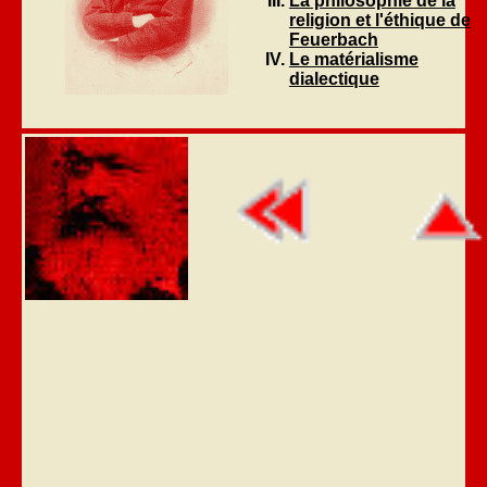
La philosophie de la
religion et l'éthique de
Feuerbach
Le matérialisme
dialectique