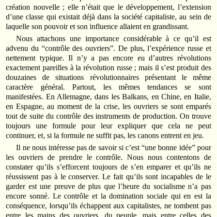
création nouvelle ; elle n’était que le développement, l’extension
d’une classe qui existait déjà dans la société capitaliste, au sein de
laquelle son pouvoir et son influence allaient en grandissant.
Nous attachons une importance considérable à ce qu’il est
advenu du “contrôle des ouvriers”. De plus, l’expérience russe et
nettement typique. Il n’y a pas encore eu d’autres révolutions
exactement pareilles à la révolution russe ; mais il s’est produit des
douzaines de situations révolutionnaires présentant le même
caractère général. Partout, les mêmes tendances se sont
manifestées. En Allemagne, dans les Balkans, en Chine, en Italie,
en Espagne, au moment de la crise, les ouvriers se sont emparés
tout de suite du contrôle des instruments de production. On trouve
toujours une formule pour leur expliquer que cela ne peut
continuer, et, si la formule ne suffit pas, les canons entrent en jeu.
Il ne nous intéresse pas de savoir si c’est “une bonne idée” pour
les ouvriers de prendre le contrôle. Nous nous contentons de
constater qu’ils s’efforcent toujours de s’en emparer et qu’ils ne
réussissent pas à le conserver. Le fait qu’ils sont incapables de le
garder est une preuve de plus que l’heure du socialisme n’a pas
encore sonné. Le contrôle et la domination sociale qui en est la
conséquence, lorsqu’ils échappent aux capitalistes, ne tombent pas
entre les mains des ouvriers, du peuple, mais entre celles des