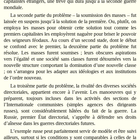
capitalistes étrangers, une trêve qui dura jusqu’à la seconde guerre
mondiale.
La seconde partie du problème – la soumission des masses – fut
laissée en suspens jusqu’à la solution de la première. Ou, plutôt, on
employa les masses pour obtenir cette solution tout comme les
premiers capitalistes les employèrent naguère pour briser le pouvoir
des seigneurs féodaux. Au cours d’un second stade, dont le début
se confond avec le premier, la deuxième partie du problème fut
résolue. Les masses furent soumises ; leurs obscures aspirations
vers l’égalité et une société sans classes furent détournées vers la
nouvelle structure comportant la domination d’une nouvelle classe
; on s’arrangea pour les adapter aux idéologies et aux institutions
de l’ordre nouveau.
La troisième partie du problème, la rivalité des diverses sociétés
directoriales, appartient encore à l’avenir. Les manoeuvres qui y
préparent, toujours incluses dans les activités des sections de
l’Internationale communistes (simples agences des dirigeants
russes), sont considérablement hâtées du fait de la guerre. La
Russie, premier État directorial, s’apprête à défendre ses droits
d’aînesse dans les guerres directoriales futures.
L’exemple russe peut parfaitement servir de modèle et être suivi
ailleurs, surtout si les conditions y sont comparables à celles de la