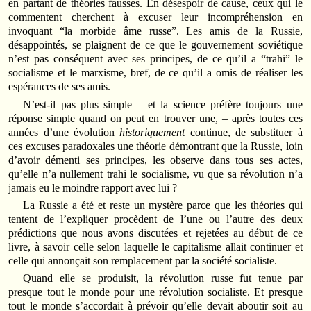
en partant de théories fausses. En désespoir de cause, ceux qui le
commentent cherchent à excuser leur incompréhension en
invoquant “la morbide âme russe”. Les amis de la Russie,
désappointés, se plaignent de ce que le gouvernement soviétique
n’est pas conséquent avec ses principes, de ce qu’il a “trahi” le
socialisme et le marxisme, bref, de ce qu’il a omis de réaliser les
espérances de ses amis.
N’est-il pas plus simple – et la science préfère toujours une
réponse simple quand on peut en trouver une, – après toutes ces
années d’une évolution
historiquement
continue, de substituer à
ces excuses paradoxales une théorie démontrant que la Russie, loin
d’avoir démenti ses principes, les observe dans tous ses actes,
qu’elle n’a nullement trahi le socialisme, vu que sa révolution n’a
jamais eu le moindre rapport avec lui ?
La Russie a été et reste un mystère parce que les théories qui
tentent de l’expliquer procèdent de l’une ou l’autre des deux
prédictions que nous avons discutées et rejetées au début de ce
livre, à savoir celle selon laquelle le capitalisme allait continuer et
celle qui annonçait son remplacement par la société socialiste.
Quand elle se produisit, la révolution russe fut tenue par
presque tout le monde pour une révolution socialiste. Et presque
tout le monde s’accordait à prévoir qu’elle devait aboutir soit au