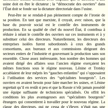
usine doit en être le dictateur ; la “démocratie des ouvriers” dans
l’État doit se fonde sur la dictature directoriale dans l’usine.
Peut-être ne se rendait-il pas pleinement compte de l’ironie de
sa position. En tant que marxiste, il croyait, avec raison, que la
base du pouvoir social est le contrôle des instruments de
production. En sa qualité de chef du nouvel État, il contribua à
réduire à néant le contrôle des ouvriers sur ces instruments et à y
substituer celui des directeurs. Naturellement, les directeurs des
entreprises isolées furent subordonnés à ceux des grands
consortiums, aux bureaux et aux commissions dirigeant des
secteurs entiers de l’industrie et gouvernant la production sans son
ensemble. Chose assez intéressante, bon nombre des hommes qui
avaient dirigé des affaires sous l’ancien régime exerçaient les
mêmes fonctions sous le régime nouveau. Lénine et Trotsky
accablaient de leur mépris les “gauches enfantins” qui s’opposaient
à l’utilisation des services des “spécialistes bourgeois”. Les
ouvriers en avaient besoin pour faire marcher les usines, et Lénine
regrettait qu’il en restât si peu et que la Russie n’eût jamais possédé
une équipe suffisante de techniciens spécialisés. On offrit les
conditions les plus avantageuses aux “spécialistes bourgeois”
étrangers qui consentirent à travailler pour le nouveau régime. La
classe des directeurs, qui ne cessa de s’élever, n’était pas une