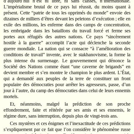
d’aujourd’hui n’est ni libre, ni sans classes, n’internationale.
L’impérialisme brutal de ce pays lui réussit, du moins quant à
présent. Cette “patrie de tous les opprimés du monde” envoie des
dizaines de milliers d’êtres devant les peletons d’exécution ; elle en
exile des millions, les enferme dans des camps de concentration,
les embrigade dans les bataillons du travail forcé et ferme ses
portes aux réfugiés des autres nations. Ce pays “sincèrement
hostile à la guerre” accomplit l’acte qui déclenche la seconde
guerre mondiale. La nation qui se consacre “à l’amélioration des
conditions de travail” invente, avec le stakhanovisme, la forme la
plus intense du surmenage. Le gouvernement qui dénonce la
Société des Nations comme étant “une caverne de brigands” en
devient membre et s’en montre le champion le plus ardent. L’État,
qui a demandé aux peuples de la terre de constituer un front
populaire des démocraties pour arrêter les agresseurs, passe, d’un
jour à l’autre, du camp des démocraties dans celui de leurs ennemis
mortels.
Et, néanmoins, malgré la prédiction de son proche
effondrement, faite et réitérée par ses amis et ses ennemis, le
régime dure, sans interruption, depuis plus de vingt-trois ans.
Ces mystères et ces énigmes et l’inexactitude de ces prédictions
s’expliquement par ce fait que l’on considère le phénomène russe