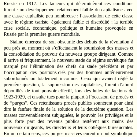
Russie en 1917. Les facteurs qui déterminèrent ces conditions
furent : un développement relativement faible du capitalisme avec
une classe capitaliste peu nombreuse ; l’association de cette classe
avec le régime tsariste, également faible et discrédité ; la terrible
crise sociale, économique, politique et humaine provoquée en
Russie par la première guerre mondiale.
Staline émergea de son obscurité des débuts de la révolution à
peu près au moment où s’effectuaient la soumission des masses et
la consolidation du pouvoir du nouveau groupe dirigeant. Comme
il arrive si fréquemment, le nouveau stade du régime soviétique fut
marqué par l’élimination des chefs du stade précédent et par
l’occupation des positions-clés par des hommes antérieurement
subordonnés ou totalement inconnus. Ceux qui avaient réglé la
première question, la suppression des capitalistes, furent d’abord
dépouillés de tout pouvoir effectif, lors des luttes de factions de
1923-1929, et ensuite tués pour la plupart à l’occasion de procès et
de “purges”. Ces retentissants procès publics sonnèrent pour ainsi
dire la fanfare finale de la solution de la deuxième question. Les
masses convenablement subjuguées, le pouvoir, les privilèges et la
plus forte part des revenus publics restèrent aux mains des
nouveaux dirigeants, les directeurs et leurs collègues bureaucrates.
En un certain sens, ces purges massives eurent un but symbolique