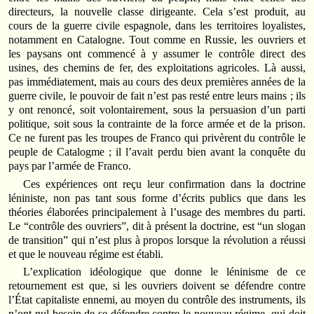
directeurs, la nouvelle classe dirigeante. Cela s’est produit, au
cours de la guerre civile espagnole, dans les territoires loyalistes,
notamment en Catalogne. Tout comme en Russie, les ouvriers et
les paysans ont commencé à y assumer le contrôle direct des
usines, des chemins de fer, des exploitations agricoles. Là aussi,
pas immédiatement, mais au cours des deux premières années de la
guerre civile, le pouvoir de fait n’est pas resté entre leurs mains ; ils
y ont renoncé, soit volontairement, sous la persuasion d’un parti
politique, soit sous la contrainte de la force armée et de la prison.
Ce ne furent pas les troupes de Franco qui privèrent du contrôle le
peuple de Catalogme ; il l’avait perdu bien avant la conquête du
pays par l’armée de Franco.
Ces expériences ont reçu leur confirmation dans la doctrine
léniniste, non pas tant sous forme d’écrits publics que dans les
théories élaborées principalement à l’usage des membres du parti.
Le “contrôle des ouvriers”, dit à présent la doctrine, est “un slogan
de transition” qui n’est plus à propos lorsque la révolution a réussi
et que le nouveau régime est établi.
L’explication idéologique que donne le léninisme de ce
retournement est que, si les ouvriers doivent se défendre contre
l’État capitaliste ennemi, au moyen du contrôle des instruments, ils
n’ont nul besoin de se défendre contre le nouveau régime, qui doit