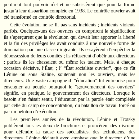
perdirent tout pouvoir réel et ne subsistèrent que pour la forme
jusqu’à leur disparition complète en 1938. Le contrôle ouvrier avait
été transformé en contrôle directorial.
Cette évolution ne se fit pas sans incidents ; incidents violents
parfois. Quelques-uns des ouvriers en comprirent la signification:
ils s’aperçurent que la révolution qui devait leur apporter la liberté
et la fin des privilèges les avait conduits à une nouvelle forme de
domination par une classe dirigeante. Ils essayèrent d’empêcher la
dépossession de leurs comités ; ils réfusèrent d’obéir aux directeurs
; parfois ils les chassaient ou même les tuaient. Mais, à chaque
occasion décisive, l’État, ; l’ “État socialiste ouvrier”, que ce fût
Lénine ou sous Staline, soutenait non les ouvriers, mais les
directeurs. Une vaste campagne d’ “éducation” fut entreprise pour
enseigner au peuple pourquoi le “gouvernement des ouvriers”
signifie, en pratique, le gouvernement des directeurs. Lorsque le
besoin s’en faisait sentir, l’éducation par la parole était complétée
par celle du camp de concentration, du bataillon de travail forcé ou
par un peloton d’exécution.
Les premières années de la révolution, Lénine et Trotsky
publièrent tous les deux de brochures et proncèrent des discours
pour défendre la cause des spécialistes, des techniciens, des
directeurs. Lénine déclarait avec emphase que le directeur d’une