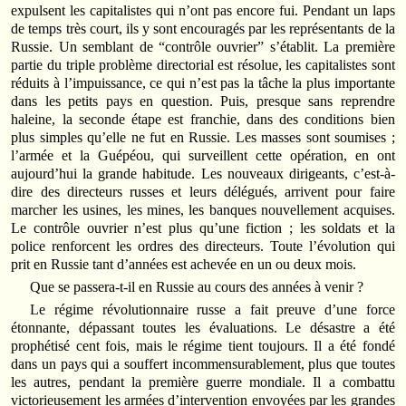
expulsent les capitalistes qui n’ont pas encore fui. Pendant un laps
de temps très court, ils y sont encouragés par les représentants de la
Russie. Un semblant de “contrôle ouvrier” s’établit. La première
partie du triple problème directorial est résolue, les capitalistes sont
réduits à l’impuissance, ce qui n’est pas la tâche la plus importante
dans les petits pays en question. Puis, presque sans reprendre
haleine, la seconde étape est franchie, dans des conditions bien
plus simples qu’elle ne fut en Russie. Les masses sont soumises ;
l’armée et la Guépéou, qui surveillent cette opération, en ont
aujourd’hui la grande habitude. Les nouveaux dirigeants, c’est-à-
dire des directeurs russes et leurs délégués, arrivent pour faire
marcher les usines, les mines, les banques nouvellement acquises.
Le contrôle ouvrier n’est plus qu’une fiction ; les soldats et la
police renforcent les ordres des directeurs. Toute l’évolution qui
prit en Russie tant d’années est achevée en un ou deux mois.
Que se passera-t-il en Russie au cours des années à venir ?
Le régime révolutionnaire russe a fait preuve d’une force
étonnante, dépassant toutes les évaluations. Le désastre a été
prophétisé cent fois, mais le régime tient toujours. Il a été fondé
dans un pays qui a souffert incommensurablement, plus que toutes
les autres, pendant la première guerre mondiale. Il a combattu
victorieusement les armées d’intervention envoyées par les grandes