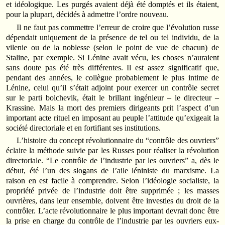
et idéologique. Les purgés avaient déjà été domptés et ils étaient,
pour la plupart, décidés à admettre l’ordre nouveau.
Il ne faut pas commettre l’erreur de croire que l’évolution russe
dépendait uniquement de la présence de tel ou tel individu, de la
vilenie ou de la noblesse (selon le point de vue de chacun) de
Staline, par exemple. Si Lénine avait vécu, les choses n’auraient
sans doute pas été très différentes. Il est assez significatif que,
pendant des années, le collègue probablement le plus intime de
Lénine, celui qu’il s’était adjoint pour exercer un contrôle secret
sur le parti bolchevik, était le brillant ingénieur – le directeur –
Krassine. Mais la mort des premiers dirigeants prit l’aspect d’un
important acte rituel en imposant au peuple l’attitude qu’exigeait la
société directoriale et en fortifiant ses institutions.
L’histoire du concept révolutionnaire du “contrôle des ouvriers”
éclaire la méthode suivie par les Russes pour réaliser la révolution
directoriale. “Le contrôle de l’industrie par les ouvriers” a, dès le
début, été l’un des slogans de l’aile léniniste du marxisme. La
raison en est facile à comprendre. Selon l’idéologie socialiste, la
propriété privée de l’industrie doit être supprimée ; les masses
ouvrières, dans leur ensemble, doivent être investies du droit de la
contrôler. L’acte révolutionnaire le plus important devrait donc être
la prise en charge du contrôle de l’industrie par les ouvriers eux-