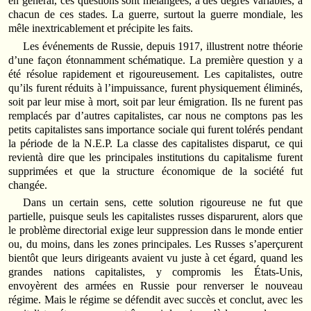
en général, ces questions sont mélangées, à des degrés variables, à
chacun de ces stades. La guerre, surtout la guerre mondiale, les
mêle inextricablement et précipite les faits.
Les événements de Russie, depuis 1917, illustrent notre théorie
d’une façon étonnamment schématique. La première question y a
été résolue rapidement et rigoureusement. Les capitalistes, outre
qu’ils furent réduits à l’impuissance, furent physiquement éliminés,
soit par leur mise à mort, soit par leur émigration. Ils ne furent pas
remplacés par d’autres capitalistes, car nous ne comptons pas les
petits capitalistes sans importance sociale qui furent tolérés pendant
la période de la N.E.P. La classe des capitalistes disparut, ce qui
revientà dire que les principales institutions du capitalisme furent
supprimées et que la structure économique de la société fut
changée.
Dans un certain sens, cette solution rigoureuse ne fut que
partielle, puisque seuls les capitalistes russes disparurent, alors que
le problème directorial exige leur suppression dans le monde entier
ou, du moins, dans les zones principales. Les Russes s’aperçurent
bientôt que leurs dirigeants avaient vu juste à cet égard, quand les
grandes nations capitalistes, y compromis les États-Unis,
envoyèrent des armées en Russie pour renverser le nouveau
régime. Mais le régime se défendit avec succès et conclut, avec les