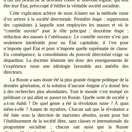
être
leur
État, préoccupé d’édifier la véritable société socialiste.
Cette explication achève de nous éclairer sur la méthode russe
d’en arriver à la société directoriale. Première étape : suppression
des capitalistes à laquelle sont employées les masses et où le
“contrôle ouvrier” joue le rôle principal ; deuxième étape :
réduction des masses à l’obéissance. Le contrôle ouvrier n’est pas
seulement intolérable pour un État capitaliste, il l’est pour
n’importe quel État et pour n’importe quelle suprématie de classe.
En conséquence, la consolidation du pouvoir directorial exige sa
disparition. La doctrine léniniste tire donc des enseignements de
l’expérience russe une idéologie favorable aux intérêts des
directeurs.
La Russie a sans doute été la plus grande énigme politique de la
dernière génération, et la solution d’aucune énigme n’a donné lieu
à des recherches plus abondantes. Tout le monde s’est trompé en
prédisant ce qui allait se passer en Russie. Quelle sorte de société y
a-t-on établi ? De quel genre a été la révolution russe ? À quoi
mène-t-elle ? Autant de mystères. Chacun sait que la révolution a
été faite sous la direction de marxistes absolus, ayant pour but
l’établissement de la société libre, sans classes et internationale du
programme socialiste ; chacun sait aussi que la Russie