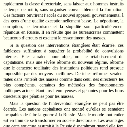
rapidement la classe directoriale, sans laisser aux hommes instruits
le temps de mûrir, sans organiser convenablement la formation.
Ces facteurs ouvrirent l’accès du nouvel appareil gouvernemental à
des gens d’une qualité exceptionnellement basse. Le népotisme, la
corruption, le terrorisme et la stupidité sont particulièrement
répandus en Russie. Il en résulte que les bureaucrates commettent
beaucoup d’erreurs et excitent le ressentiment des masses.
Si la question des interventions étrangères était écartée, ces
faiblesses suffiraient à suggérer la probabilité de convulsions
internes. Elles auraient pour objet, non le rétablissement du
capitalisme, mais une sévère réforme du nouveau régime, réforme
que le caractère totalitaire des institutions politiques rend presque
impossible par des moyens pacifiques. De telles réformes seraient
faites dans l’intérêt des masses comme dans celui des directeurs les
plus compétents, certaines des méthodes des fonctionnaires
politiques actuels étant aussi ennuyeuses et gênantes pour les bons
directeurs que pénibles pour les masses.
Mais la question de l’intervention étrangère ne peut pas être
écartée. Les nations capitalistes ont montré qu’elles se sentaient
incapables de faire la guerre à la Russie. Mais le monde tout entier
est en train de se transformer en société directoriale. Les avantages
que cette structure assurait à la Russie disparaîtront quand elle fera