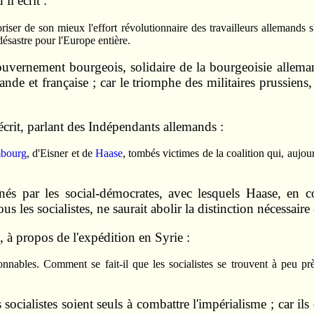
 il écrit :
i­ser de son mieux l'effort révolutionnaire des travailleurs allemands s
désastre pour l'Europe entière.
vernement bourgeois, solidaire de la bourgeoisie alle­mande
­de et française ; car le triomphe des militaires prussiens, d
écrit, par­lant des Indépendants allemands :
­bourg
, d'Eisner et de
Haase
, tombés victimes de la coalition qui, aujou
nés par les social-démocrates, avec lesquels Haase, en 
s les so­cialistes, ne saurait abolir la distinction nécessaire
, à pro­pos de l'expédition en Syrie :
a­bles. Comment se fait-il que les socialistes se trouvent à peu prè
s socia­listes soient seuls à combattre l'impérialisme ; car