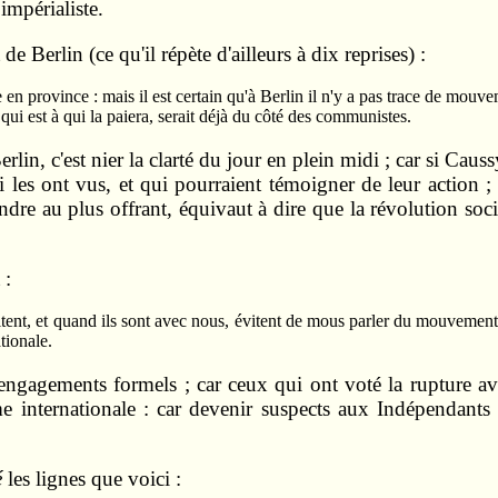
impérialiste.
e Ber­lin (ce qu'il répète d'ailleurs à dix reprises) :
e en province : mais il est certain qu'à Berlin il n'y a pas trace de mo
qui est à qui la paiera, serait déjà du côté des communistes.
n, c'est nier la clarté du jour en plein midi ; car si Causs
 les ont vus, et qui pourraient témoigner de leur action ; 
dre au plus offrant, équivaut à dire que la révolution so
 :
tent, et quand ils sont avec nous, évitent de mous parler du mouvement 
tionale.
 engage­ments formels ; car ceux qui ont voté la rupture a
e in­ternationale : car devenir suspects aux Indépen­dant
é
les lignes que voici :