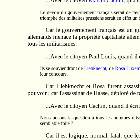
...Avec le citoyen
Marcel Cachin
, quand
Le devoir du gouvernement français serait de favor
triomphe des militaires prussiens serait en effet un 
Car le gouvernement français est un gou
allemands menace la propriété capitaliste alleman
tous les militarismes.
...Avec le citoyen Paul Louis, quand il 
Ils se souviendront de
Liebknecht
, de
Rosa Luxem
leur concours.
Car Liebknecht et Rosa furent assassi
pouvoir ; car l'assassinat de Haase, déploré de tou
...Avec le citoyen Cachin, quand il écrit
Nous posons la question à tous les hommes raisonn
semblable folie ?
Car il est logique, normal, fatal, que le