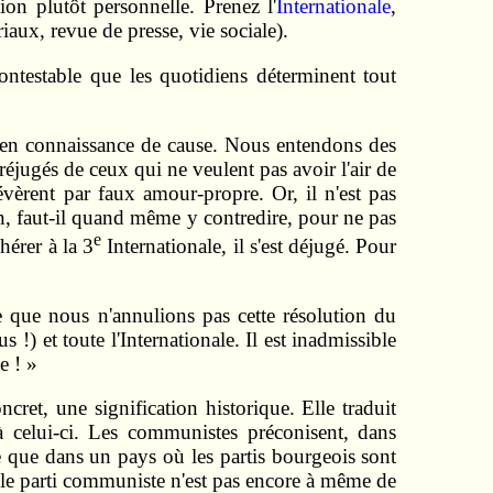
on plutôt personnelle. Prenez l'
Internationale
,
riaux, revue de presse, vie sociale).
 contestable que les quotidiens déterminent tout
ait en connaissance de cause. Nous entendons des
préjugés de ceux qui ne veulent pas avoir l'air de
vèrent par faux amour-propre. Or, il n'est pas
n, faut-il quand même y contredire, pour ne pas
e
hérer à la 3
Internationale, il s'est déjugé. Pour
 que nous n'annulions pas cette résolution du
s !) et toute l'Internationale. Il est inadmissible
e ! »
cret, une signification historique. Elle traduit
à celui-ci. Les communistes préconisent, dans
e que dans un pays où les partis bourgeois sont
ù le parti communiste n'est pas encore à même de