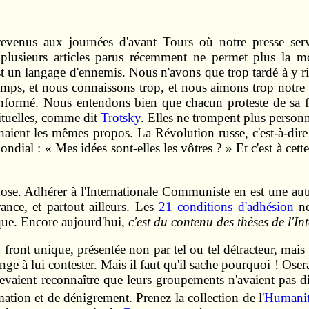
revenus aux journées d'avant Tours où notre presse serv
plusieurs articles parus récemment ne permet plus la mo
st un langage d'ennemis. Nous n'avons que trop tardé à y rip
t à temps, et nous connaissons trop, et nous aimons trop not
formé. Nous entendons bien que chacun proteste de sa fidé
ituelles, comme dit
Trotsky
. Elles ne trompent plus personn
 tenaient les mêmes propos. La Révolution russe, c'est-à-di
ial : « Mes idées sont-elles les vôtres ? » Et c'est à cett
se. Adhérer à l'Internationale Communiste en est une autre.
ance, et partout ailleurs. Les
21 conditions d'adhésion
ne
ique. Encore aujourd'hui,
c'est du contenu des thèses de l'Int
 front unique, présentée non par tel ou tel détracteur, mais 
ge à lui contester. Mais il faut qu'il sache pourquoi ! Oserai
evaient reconnaître que leurs groupements n'avaient pas di
tion et de dénigrement. Prenez la collection de l'
Humani