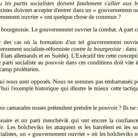
les partis socialistes doivent fatalement s'allier aux b
nistes doivent accepter d'entrer dans un « gouvernement o
ouvernement ouvrier » ont quelque chose de commun ?
la bourgeoisie. Le gouvernement ouvrier la combat. A part cel
ter des cas où la formation d'un tel gouvernement ouvri
ernement socialiste-réformiste
contre la bourgeoisie
: dans 
s Etats allemands et en Suède). L'Exécutif tire cette concept
rti socialiste au pouvoir dans ces conditions doit vite é
 camp prolétarien.
ui nous sont opposés. Nous ne sommes pas embarrassés pou
'hui l'exemple historique qui illustre le mieux cette tact
os camarades russes prétendent prendre le pouvoir ? Ils ne s
ionnaire et un parti menchévik qui ont encore la confianc
ie
. Les bolcheviks les attaquent et les harcèlent en l
socialistes, un « gouvernement ouvrier » où les bolcheviks n