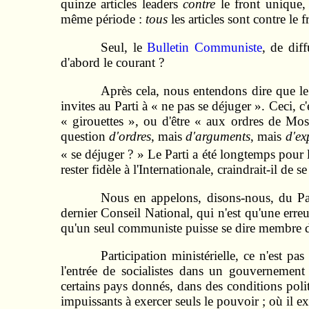
quinze articles leaders
contre
le front unique
même période :
tous
les articles sont contre le 
Seul, le
Bulletin Communiste
, de diff
d'abord le courant ?
Après cela, nous entendons dire que le 
invites au Parti à « ne pas se déjuger ». Ceci, c
« girouettes », ou d'être « aux ordres de Mos
question
d'ordres
, mais
d'arguments
, mais
d'ex
« se déjuger ? » Le Parti a été longtemps pour 
rester fidèle à l'Internationale, craindrait-il de s
Nous en appelons, disons-nous, du Par
dernier Conseil National, qui n'est qu'une erre
qu'un seul communiste puisse se dire membre d'u
Participation ministérielle, ce n'est p
l'entrée de socialistes dans un gouvernement
certains pays donnés, dans des conditions poli
impuissants à exercer seuls le pouvoir ; où il e