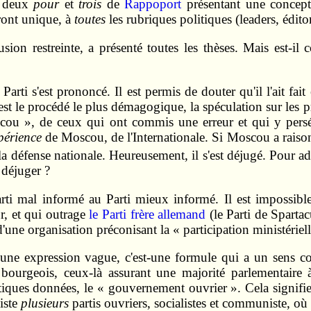
, deux
pour
et
trois
de
Rappoport
présentant une concepti
front unique, à
toutes
les rubriques politiques (leaders, édito
usion restreinte, a présenté toutes les thèses. Mais est-il
Parti s'est prononcé. Il est permis de douter qu'il l'ait f
'est le procédé le plus démagogique, la spéculation sur les 
cou », de ceux qui ont commis une erreur et qui y persé
périence
de Moscou, de l'Internationale. Si Moscou a raiso
la défense nationale. Heureusement, il s'est déjugé. Pour ad
e déjuger ?
ti mal informé au Parti mieux informé. Il est impossible
ur, et qui outrage
le Parti frère allemand
(le Parti de Spartacu
ne organisation préconisant la « participation ministériell
as une expression vague, c'est-une formule qui a un sens con
 bourgeois, ceux-là assurant une majorité parlementaire 
tiques données, le « gouvernement ouvrier ». Cela signifi
xiste
plusieurs
partis ouvriers, socialistes et communiste, o