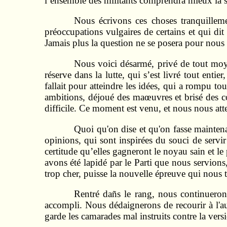
l’ensemble des militants comprendra mieux la 
Nous écrivons ces choses tranquillem
préoccupations vulgaires de certains et qui dit 
Jamais plus la question ne se posera pour nous
Nous voici désarmé, privé de tout moyen
réserve dans la lutte, qui s’est livré tout enti
fallait pour atteindre les idées, qui a rompu t
ambitions, déjoué des maœuvres et brisé des con
difficile. Ce moment est venu, et nous nous att
Quoi qu'on dise et qu'on fasse mainten
opinions, qui sont inspirées du souci de servir
certitude qu’elles gagneront le noyau sain et le
avons été lapidé par le Parti que nous servions
trop cher, puisse la nouvelle épreuve qui nous 
Rentré dañs le rang, nous continueron
accompli. Nous dédaignerons de recourir à l'aut
garde les camarades mal instruits contre la vers