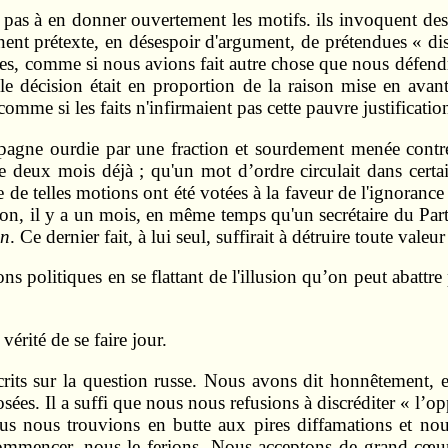
t pas à en donner ouvertement les motifs. ils invoquent d
rennent prétexte, en désespoir d'argument, de prétendues « d
tres, comme si nous avions fait autre chose que nous défendr
e décision était en proportion de la raison mise en avant
e si les faits n'infirmaient pas cette pauvre justificatio
mpagne ourdie par une fraction et sourdement menée contr
 deux mois déjà ; qu'un mot d’ordre circulait dans certain
 de telles motions ont été votées à la faveur de l'ignoranc
ration, il y a un mois, en même temps qu'un secrétaire du 
in
. Ce dernier fait, à lui seul, suffirait à détruire toute valeur
ons politiques en se flattant de l'illusion qu’on peut abat
vérité de se faire jour.
its sur la question russe. Nous avons dit honnêtement, e
ées. Il a suffi que nous nous refusions à discréditer « l’
nous trouvions en butte aux pires diffamations et nous
commencer, nous le ferions. Nous acceptons de grand cœur 