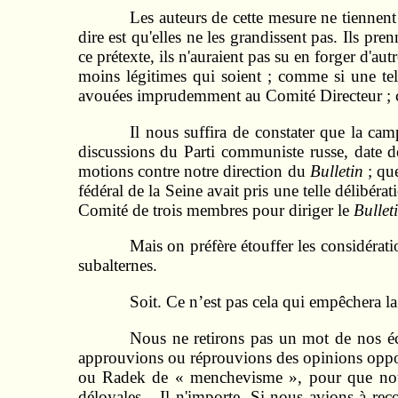
Les auteurs de cette mesure ne tiennen
dire est qu'elles ne les grandissent pas. Ils p
ce prétexte, ils n'auraient pas su en forger d'au
moins légitimes qui soient ; comme si une tell
avouées imprudemment au Comité Directeur ; comm
Il nous suffira de constater que la ca
discussions du Parti communiste russe, date de
motions contre notre direction du
Bulletin
; que
fédéral de la Seine avait pris une telle délibé
Comité de trois membres pour diriger le
Bullet
Mais on préfère étouffer les considérati
subalternes.
Soit. Ce n’est pas cela qui empêchera la 
Nous ne retirons pas un mot de nos écr
approuvions ou réprouvions des opinions oppos
ou Radek de « menchevisme », pour que nous 
déloyales... Il n'importe. Si nous avions à re