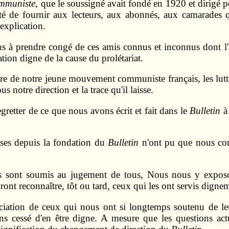
ommuniste
, que le soussigné avait fondé en 1920 et dirigé p
té de fournir aux lecteurs, aux abonnés, aux camarades q
explication.
s à prendre congé de ces amis connus et inconnus dont l'a
ation digne de la cause du prolétariat.
oire de notre jeune mouvement communiste français, les lutt
us notre direction et la trace qu'il laisse.
egretter de ce que nous avons écrit et fait dans le
Bulletin
à 
ises depuis la fondation du
Bulletin
n'ont pu que nous con
es sont soumis au jugement de tous, Nous nous y exposons
ront reconnaître, tôt ou tard, ceux qui les ont servis digne
iation de ceux qui nous ont si longtemps soutenu de leur
s cessé d'en être digne. A mesure que les questions actuel