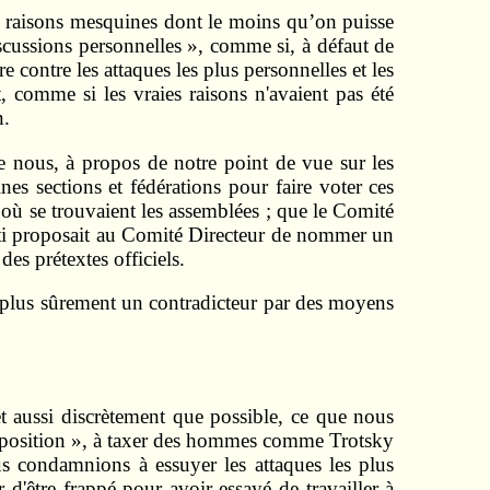
es raisons mesquines dont le moins qu’on puisse
iscussions personnelles », comme si, à défaut de
e contre les attaques les plus personnelles et les
, comme si les vraies raisons n'avaient pas été
n.
e nous, à propos de notre point de vue sur les
es sections et fédérations pour faire voter ces
e où se trouvaient les assemblées ; que le Comité
Parti proposait au Comité Directeur de nommer un
 des prétextes officiels.
tre plus sûrement un contradicteur par des moyens
t aussi discrètement que possible, ce que nous
opposition », à taxer des hommes comme Trotsky
 condamnions à essuyer les attaques les plus
d'être frappé pour avoir essayé de travailler à