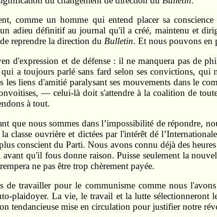
signification du changement de direction du
Bulletin
.
ent, comme un homme qui entend placer sa conscience ré
un adieu définitif au journal qu'il a créé, maintenu et dir
 de reprendre la direction du
Bulletin
. Et nous pouvons en pa
 d'expression et de défense : il ne manquera pas de philis
er, qui a toujours parlé sans fard selon ses convictions, qui
ous les liens d'amitié paralysant ses mouvements dans le com
voitises, — celui-là doit s'attendre à la coalition de tou
endons à tout.
ant que nous sommes dans l’impossibilité de répondre, no
 la classe ouvrière et dictées par l'intérêt dé l’Internatio
 plus conscient du Parti. Nous avons connu déjà des heures 
, avant qu'il fous donne raison. Puisse seulement la nouvel
trempera ne pas être trop chèrement payée.
s de travailler pour le communisme comme nous l'avons to
o-plaidoyer. La vie, le travail et la lutte sélectionneront
ion tendancieuse mise en circulation pour justifier notre rév