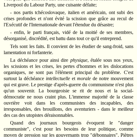
Liverpool du Labour Party, une cuisante défaite;
- nos partis tchécoslovaque, italien et américain, ont subi des
crises profondes et n'ont évité la scission que grâce au recul de
l'Exécutif de l'Internationale devant l'étendue du désastre;
- enfin, le parti français, vidé de la moitié de ses membres,
désorganisé, discrédité, est battu dans tout ce qu'il entreprend.
Tels sont les faits. Il convient de les étudier de sang-froid, sans
lamentation ni forfanterie.
La déchéance pour ainsi dire
physique
, étalée sous nos yeux,
les scissions et les crises, les pertes d'hommes et les dislocations
organiques, ne sont pas l'élément principal du problème. C'est
surtout la déchéance
intellectuelle
et
morale
de notre mouvement
qui est grave. Le prestige d'après-guerre du communisme n'est plus
qu'un souvenir. La bourgeoisie se rit de nous et la social-
démocratie ne nous craint plus. L'immense majorité de la classe
ouvrière voit dans les communistes des incapables, des
irresponsables, des brouillons, des aventuriers - dans le meilleur
des cas des utopistes déraisonnables.
Quand des journaux bourgeois évoquent le "danger
communiste", c'est pour les besoins de leur politique, comme
moyen de pression sur les gouvernants trop "débonnaires". Piètres