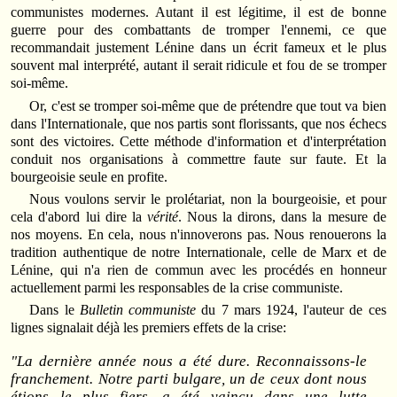
communistes modernes. Autant il est légitime, il est de bonne
guerre pour des combattants de tromper l'ennemi, ce que
recommandait justement Lénine dans un écrit fameux et le plus
souvent mal interprété, autant il serait ridicule et fou de se tromper
soi-même.
Or, c'est se tromper soi-même que de prétendre que tout va bien
dans l'Internationale, que nos partis sont florissants, que nos échecs
sont des victoires. Cette méthode d'information et d'interprétation
conduit nos organisations à commettre faute sur faute. Et la
bourgeoisie seule en profite.
Nous voulons servir le prolétariat, non la bourgeoisie, et pour
cela d'abord lui dire la
vérité
. Nous la dirons, dans la mesure de
nos moyens. En cela, nous n'innoverons pas. Nous renouerons la
tradition authentique de notre Internationale, celle de Marx et de
Lénine, qui n'a rien de commun avec les procédés en honneur
actuellement parmi les responsables de la crise communiste.
Dans le
Bulletin communiste
du 7 mars 1924, l'auteur de ces
lignes signalait déjà les premiers effets de la crise:
"La dernière année nous a été dure. Reconnaissons-le
franchement. Notre parti bulgare, un de ceux dont nous
étions le plus fiers, a été vaincu dans une lutte