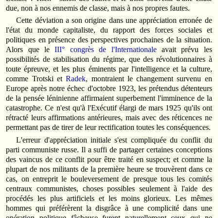
due, non à nos ennemis de classe, mais à nos propres fautes.
Cette déviation a son origine dans une appréciation erronée de
l'état du monde capitaliste, du rapport des forces sociales et
politiques en présence des perspectives prochaines de la situation.
Alors que le
III° congrès de l'Internationale
avait prévu les
possibilités de stabilisation du régime, que des révolutionnaires à
toute épreuve, et les plus éminents par l'intelligence et la culture,
comme Trotski et
Radek
, montraient le changement survenu en
Europe après notre échec d'octobre 1923, les prétendus détenteurs
de la pensée léninienne affirmaient superbement l'imminence de la
catastrophe. Ce n'est qu'à l'Exécutif élargi de mars 1925 qu'ils ont
rétracté leurs affirmations antérieures, mais avec des réticences ne
permettant pas de tirer de leur rectification toutes les conséquences.
L'erreur d'appréciation initiale s'est compliquée du conflit du
parti communiste russe. Il a suffi de partager certaines conceptions
des vaincus de ce conflit pour être traité en suspect; et comme la
plupart de nos militants de la première heure se trouvèrent dans ce
cas, on entreprit le bouleversement de presque tous les comités
centraux communistes, choses possibles seulement à l'aide des
procédés les plus artificiels et les moins glorieux. Les mêmes
hommes qui préférèrent la disgrâce à une complicité dans une
opération politique fâcheuse furent naturellement ceux qui ne