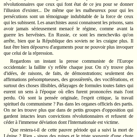
révolutionnaires que ceux qui font état de ce jeu pour se donner
l'illusion d'exister... De même que les malheureux pour qui les
persécutions sont un témoignage indubitable de la force de ceux
qui les subissent. Les anarchistes aussi connaissent les prisons, sans
avoir jamais sérieusement menacé le régime, comme avant la
guerre les hervéistes. En Russie, ce sont les mencheviks qu'on
arrête, bien que la République des soviets ne les craigne plus. Il
faut être bien dépourvu d'arguments pour ne pouvoir plus invoquer
que celui de la répression.
Regardons un instant la presse communiste de l'Europe
occidentale: la faillite s'y reflète chaque jour. On n'y trouve plus
d'idées, de raisons, de faits, de démonstrations; seulement des
affirmations présomptueuses, des grossièretés, des vociférations, et
surtout des choses illisibles, délayages de formules toutes faites qui
eurent un sens à l'époque où elles furent prononcées mais l'ont
perdu. Où sont la pensée originale, l'esprit critique, la travail
spirituel du communisme ? Pas dans les organes officiels des partis.
On ne les trouve plus que dans de petits groupes d'opposition qui
gardent intactes leurs convictions révolutionnaires et refusent de
céder à l'immense déviation dont l'Internationale est victime.
Que restera-t-il de cette pauvre période qui a suivi la mort de
Lénine ? Rien - sinon des ruines et le triste souvenir d'une chute