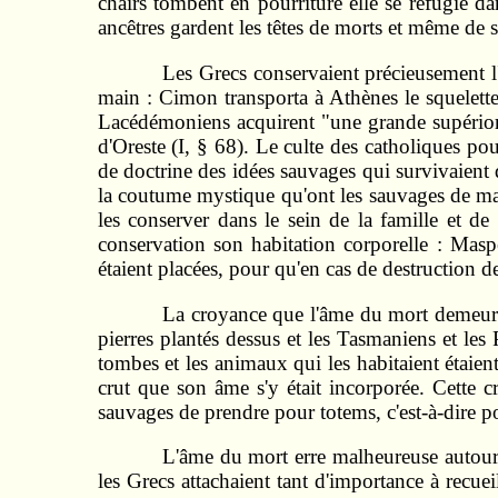
chairs tombent en pourriture elle se réfugie d
ancêtres gardent les têtes de morts et même de s
Les Grecs conservaient précieusement l'
main : Cimon transporta à Athènes le squelette
Lacédémoniens acquirent "une grande supériori
d'Oreste (I, § 68). Le culte des catholiques po
de doctrine des idées sauvages qui survi­vaient 
la coutume mystique qu'ont les sauvages de man
les conserver dans le sein de la famille et d
conservation son habitation corporelle : Masp
étaient placées, pour qu'en cas de destruction 
La croyance que l'âme du mort demeurai
pierres plantés dessus et les Tasmaniens et les 
tombes et les animaux qui les habitaient étaien
crut que son âme s'y était incorporée. Cette 
sauvages de prendre pour totems, c'est-à-dire p
L'âme du mort erre malheureuse autour d
les Grecs attachaient tant d'importance à recuei