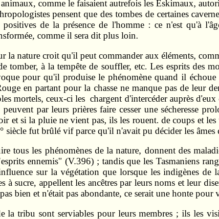
 animaux, comme le faisaient autrefois les Eskimaux, autor
hropologistes pensent que des tombes de certaines cavernes
s positives de la présence de l'homme : ce n'est qu'à l'â
ransformée, comme il sera dit plus loin.
ur la nature croit qu'il peut commander aux éléments, comm
de tomber, à la tempête de souffler, etc. Les esprits des mo
voque pour qu'il produise le phénomène quand il échoue à 
eau-Rouge en partant pour la chasse ne manque pas de leur
les mortels, ceux-ci les chargent d'intercéder auprès d'eux 
 peuvent par leurs prières faire cesser une sécheresse prol
oir et si la pluie ne vient pas, ils les rouent. de coups et le
siècle fut brûlé vif parce qu'il n'avait pu décider les âmes 
re tous les phénomènes de la nature, donnent des maladies
 "esprits ennemis" (V.396) ; tandis que les Tasmaniens rang
d'influence sur la végétation que lorsque les indigènes d
à sucre, appellent les ancêtres par leurs noms et leur disen
t pas bien et n'était pas abondante, ce serait une honte pour
e la tribu sont serviables pour leurs membres ; ils les vis