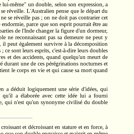
tre lui-même" un double, selon son expression, a
s se réveille. L'Australien pense que le départ du
 se réveille pas ; on ne doit pas contrarier cet
e endormie, parce que son esprit pourrait être au
 parties de l'Inde changer la figure d'un dormeur,
uble ne reconnaissant pas sa demeure ne peut y
e, il peut également survivre à la décomposition
 ce sont leurs esprits, c'est-à-dire leurs doubles
res et des accidents, quand quelqu'un meurt de
aré durant une de ces pérégrinations nocturnes et
ient le corps en vie et qui cause sa mort quand
en a déduit logiquement une série d'idées, qui
 qu'il a élaborée avec cette idée lui a fourni
e, qui n'est qu'un synonyme civilisé du double
croissant et décroissant en stature et en force, à
gine que son double engraisse et maigrit en même