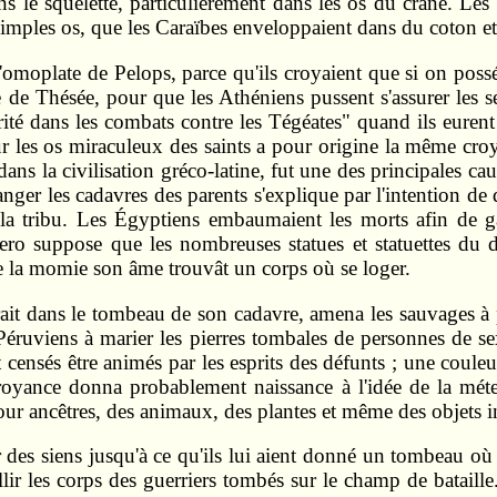
ans le squelette, particulièrement dans les os du crâne. Le
imples os, que les Caraïbes enveloppaient dans du coton et 
omoplate de Pelops, parce qu'ils croyaient que si on possé
 de Thésée, pour que les Athéniens pussent s'assurer les 
té dans les combats contre les Tégéates" quand ils eurent 
ur les os miraculeux des saints a pour origine la même cro
dans la civilisation gréco-latine, fut une des principales c
ger les cadavres des parents s'explique par l'intention de
e la tribu. Les Égyptiens embaumaient les morts afin de ga
ero suppose que les nombreuses statues et statuettes du
de la momie son âme trouvât un corps où se loger.
t dans le tombeau de son cadavre, amena les sauvages à pen
Péruviens à marier les pierres tombales de personnes de sex
t censés être animés par les esprits des défunts ; une cou
croyance donna probablement naissance à l'idée de la mét
our ancêtres, des animaux, des plantes et même des objets 
es siens jusqu'à ce qu'ils lui aient donné un tombeau où il
llir les corps des guerriers tombés sur le champ de bataill