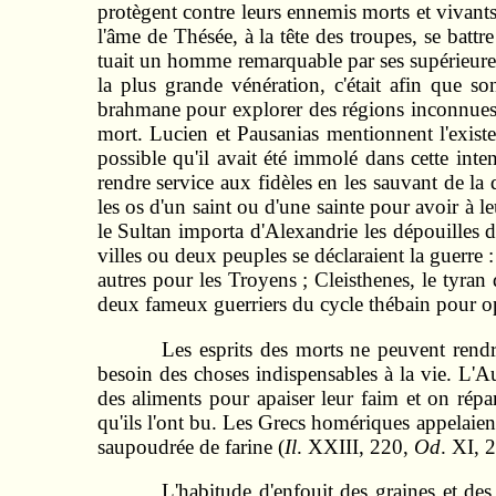
protègent contre leurs ennemis morts et vivants
l'âme de Thésée, à la tête des troupes, se battr
tuait un homme remarquable par ses supérieures q
la plus grande vénération, c'était afin que s
brahmane pour explorer des régions inconnues d
mort. Lucien et Pausanias mentionnent l'exist
possible qu'il avait été immolé dans cette int
rendre service aux fidèles en les sauvant de la
les os d'un saint ou d'une sainte pour avoir à 
le Sultan importa d'Alexan­drie les dépouilles 
villes ou deux peuples se déclaraient la guerre :
autres pour les Troyens ; Cleisthenes, le tyra
deux fameux guerriers du cycle thébain pour opp
Les esprits des morts ne peuvent rendre
besoin des choses indispensables à la vie. L'A
des aliments pour apaiser leur faim et on répan
qu'ils l'ont bu. Les Grecs homériques appelaient
saupoudrée de farine (
Il
. XXIII, 220,
Od
. XI, 2
L'habitude d'enfouit des graines et de