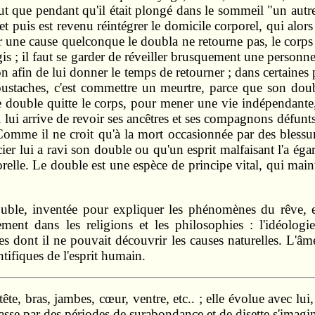
nclut que pendant qu'il était plongé dans le sommeil "un au
et puis est revenu réintégrer le domicile corporel, qui alor
 une cause quelconque le doubla ne retourne pas, le corps ne
is ; il faut se garder de réveiller brusquement une personn
on afin de lui donner le temps de retourner ; dans certaines
 moustaches, c'est commettre un meurtre, parce que son do
 le double quitte le corps, pour mener une vie indépendant
lui arrive de revoir ses ancêtres et ses compagnons défunts ;
Comme il ne croit qu'à la mort occasionnée par des blessu
cier lui a ravi son double ou qu'un esprit malfaisant l'a ég
elle. Le double est une espèce de principe vital, qui maint
double, inventée pour expliquer les phénomènes du rêve, 
ement dans les religions et les philosophies : l'idéologie
 dont il ne pouvait découvrir les causes naturelles. L'âm
tifiques de l'esprit humain.
te, bras, jambes, cœur, ventre, etc.. ; elle évolue avec lui, 
i passe par des périodes de surabondance et de disette s'ima