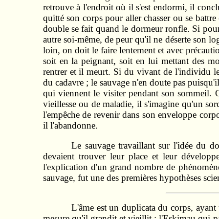
retrouve à l'endroit où il s'est endormi, il co
quitté son corps pour aller chasser ou se battre 
double se fait quand le dormeur ronfle. Si pour
autre soi-même, de peur qu'il ne déserte son log
loin, on doit le faire lentement et avec précauti
soit en la pei­gnant, soit en lui mettant des
rentrer et il meurt. Si du vivant de l'individu
du cadavre ; le sauvage n'en doute pas puisqu'il 
qui viennent le visiter pendant son sommeil. 
vieillesse ou de maladie, il s'imagine qu'un sor
l'empêche de revenir dans son enveloppe corpor
il l'abandonne.
Le sauvage travaillant sur l'idée du 
devaient trouver leur place et leur déve­lopp
l'explication d'un grand nombre de phénomènes
sauvage, fut une des premières hypothèses scien
L'âme est un duplicata du corps, ayant tê
mesure qu'il grandit et vieillit : l'Eskimau qu