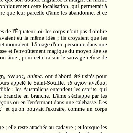
ophiquement cette localisation, qui permettait à
re que leur parcelle d'âme les abandonne, et ce
s de l'Équateur, où les corps n'ont pas d'ombre
avaient eu la même idée ; ils croyaient que les
 et mouraient. L'image d'une personne dans une
arcisse et l'envoûtement magique du moyen âge se
son âme ; pour cette raison le sauvage refuse de
υχη, άνεμος,
anima
. ont d'abord été usités pour
ours appelé le Saint-Souffle, τδ αγιον πνεΰμα,
ible ; les Australiens entendent les esprits, qui
de branche en branche. L'âme s'échappe par les
ameçons ou en l'enfermant dans une calebasse. Les
ux" et qu'on pouvait l'extraire, comme un corps
 ; elle reste attachée au cadavre ; et lorsque les