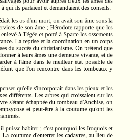
s sauvages pour avoir auprès d'eux les âmes des
à qui ils parlaient et demandaient des conseils.
dait les os d'un mort, on avait son âme sous la
services de son âme ; Hérodote rapporte que les
enlevé à Tégée et porté à Sparte les ossements
yance. La reprise et la coordination en un corps
auses du succès du chris­tianisme. On prétend que
 donner à leurs âmes une demeure vivante, et de
rder à l'âme dans le meilleur état possible de
 défunt que l'on rencontre dans les tombeaux y
ser qu'elle s'incorporait dans les pieux et les
es différents. Les arbres qui croissaient sur les
leuvre s'étant échappée du tombeau d'Anchise, on
empsycose et peut-être à la coutume qu'ont les
inanimés.
 puisse habiter ; c'est pourquoi les Iroquois et
e. La coutume d'enterrer les cadavres, au lieu de