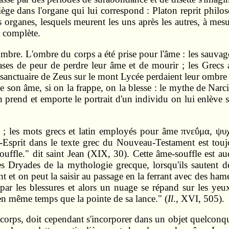
ge dans l'organe qui lui correspond : Platon reprit philos
organes, lesquels meurent les uns après les autres, à mesu
t complète.
re. L'ombre du corps a été prise pour l'âme : les sauvage
cases de peur de perdre leur âme et de mourir ; les Grecs 
 sanctuaire de Zeus sur le mont Lycée perdaient leur ombre
 de son âme, si on la frappe, on la blesse : le mythe de N
n prend et emporte le portrait d'un individu on lui enlève 
; les mots grecs et latin employés pour âme πνεΰμα, ψ
-Esprit dans le texte grec du Nouveau-Testament est touj
Souffle." dit saint Jean (XIX, 30). Cette âme-souffle est aud
les Dryades de la mythologie grecque, lorsqu'ils sautent 
ent et on peut la saisir au passage en la ferrant avec des h
it par les blessures et alors un nuage se répand sur les ye
en même temps que la pointe de sa lance." (
Il
., XVI, 505).
 corps, doit cependant s'incorporer dans un objet quelconque