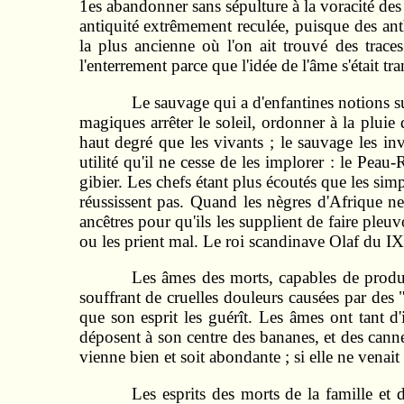
1es abandonner sans sépulture à la voracité des
antiquité extrêmement reculée, puisque des ant
la plus ancienne où l'on ait trouvé des trace
l'enterrement parce que l'idée de l'âme s'était t
Le sauvage qui a d'enfantines notions s
magiques arrêter le soleil, ordonner à la pluie 
haut degré que les vivants ; le sauvage les in
utilité qu'il ne cesse de les implorer : le P
gibier. Les chefs étant plus écoutés que les simp
réussissent pas. Quand les nègres d'Afrique ne
ancêtres pour qu'ils les supplient de faire pleuv
ou les prient mal. Le roi scandinave Olaf du IX° 
Les âmes des morts, capables de produi
souffrant de cruelles douleurs causées par des
que son esprit les guérît. Les âmes ont tant 
déposent à son centre des bananes, et des cannes 
vienne bien et soit abondante ; si elle ne venai
Les esprits des morts de la famille et d