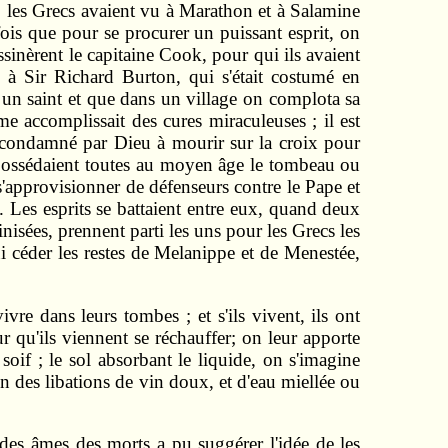
 ; les Grecs avaient vu à Marathon et à Salamine
rfois que pour se procurer un puissant esprit, on
ssinèrent le capitaine Cook, pour qui ils avaient
r à Sir Richard Burton, qui s'était costumé en
 un saint et que dans un village on complota sa
 accomplissait des cures miraculeuses ; il est
st condamné par Dieu à mourir sur la croix pour
es possédaient toutes au moyen âge le tombeau ou
s'approvisionner de défenseurs contre le Pape et
. Les esprits se battaient entre eux, quand deux
inisées, prennent parti les uns pour les Grecs les
i céder les restes de Melanippe et de Menestée,
vre dans leurs tombes ; et s'ils vivent, ils ont
 qu'ils viennent se réchauffer; on leur apporte
soif ; le sol absorbant le liquide, on s'imagine
on des libations de vin doux, et d'eau miellée ou
 des âmes des morts a pu suggérer l'idée de les