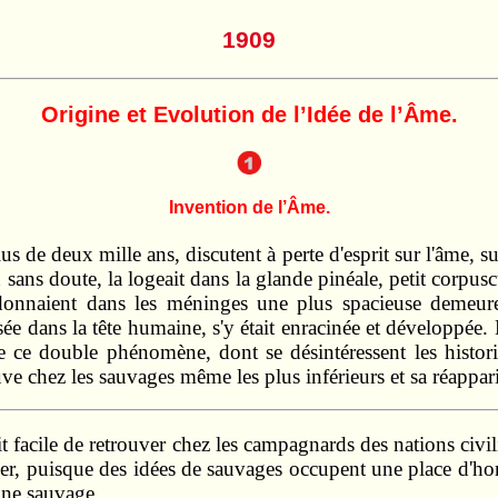
1909
Origine et Evolution de l’Idée de l’Âme.
Invention de l’Âme.
us de deux mille ans, discutent à perte d'esprit sur l'âme, sur
 sans doute, la logeait dans la glande pinéale, petit corpusc
ui donnaient dans les méninges une plus spacieuse deme
ssée dans la tête humaine, s'y était enracinée et développée
 ce double phénomène, dont se désintéressent les historie
uve chez les sauvages même les plus inférieurs et sa réappari
it facile de retrouver chez les campagnards des nations civil
onner, puisque des idées de sauvages occupent une place d'hon
gine sauvage.