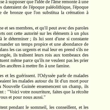
ise à supposer que l'idée de l'âme remonte à une
 dateraient de l'époque paléolithique, l'époque
ge de bronze que l'on substitua la crémation à
e et ses membres, et qu'il peut avec des paroles
rts ont cette autorité sur les éléments à un plus
le déterminer ; ils lui sont d'une si constante
 demander un temps propice et une abondance de
dans les cas urgents et mal leur en prend s'ils ne
ongée, ils traînent leurs rois aux tombeaux des
s tuent même parce qu'ils ne veulent pas les prier
des ancêtres à mettre fin à une famine.
 et les guérissent. l'Odyssée parle de malades
eaient les malades autour du lit d'un mort pour
e la Nouvelle Guinée ensemencent un champ, ils
t : "Voici votre nourriture, faites que la récolte
 vous et pour nous aussi."
itent pendant le sommeil, les conseillent, et les