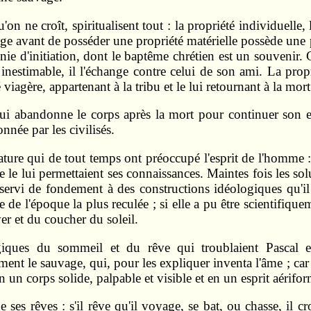
on ne croît, spiritualisent tout : la propriété individuelle, l
ge avant de posséder une propriété matérielle possède une p
ie d'initiation, dont le baptême chrétien est un souvenir.
inestimable, il l'échange contre celui de son ami. La propri
iagère, appartenant à la tribu et le lui retournant à la mor
qui abandonne le corps après la mort pour continuer son ex
nnée par les civilisés.
nature qui de tout temps ont préoccupé l'esprit de l'homme :
 le lui permettaient ses connaissances. Maintes fois les so
 servi de fonde­ment à des constructions idéologiques qu'il
te de l'époque la plus reculée ; si elle a pu être scientifiqu
ver et du coucher du soleil.
iques du sommeil et du rêve qui troublaient Pascal e
ment le sauvage, qui, pour les expliquer inventa l'âme ; car 
n corps solide, palpable et visible et en un esprit aériform
 ses rêves : s'il rêve qu'il voyage, se bat, ou chasse, il cr