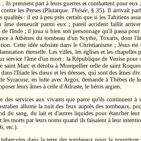
 ; ils prennent part à leurs guerres et combattent pour eux
e contre les Perses (Plutarque.
Thésée
, § 35). Il arrivait pa
ualités : il est à peu près certain que si les Tahitiens assa
on âme demeurât parmi eux ; pareil accident faillit arrive
e l'Inde ; il joua si bien son personnage qu'il passa pour
ence à Athènes du tombeau d'un Scythe, Toxaris, dont l'âme
ention. Cette idée subsiste dans le Christianisme ; Jésus e
 damnation éternelle. Les villes, les églises et les chapell
leur service l'âme d'un mort : la République de Venise pour 
de saint Marc et déroba à Montpellier celle de saint Roques
 dans l'Iliade les dieux et les déesses, qui sont des âmes div
n de Syracuse, en lutte avec Argos, demande à Thèbes de lu
oser leurs âmes à celle d'Adraste, le héros argien.
 des services aux vivants que parce qu'ils continuent à vi
ustralien allume la nuit des feux auprès des tombeaux, pour
d du sang, du lait et d'autres liquides pour étancher leur 
 les morts par leurs noms quand ils faisaient à leur intenti
6, etc.).
s tubercules dans la terre des tombeaux pour la nourriture