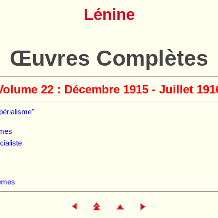
Lénine
Œuvres Complètes
Volume 22 : Décembre 1915 - Juillet 191
périalisme"
êmes
ialiste
mêmes