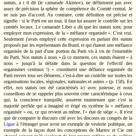
statuts, a t il dit (le camarade Akimov), ne définissent pas avec
assez de précision la sphère de compétence du Comité central. Je
ne suis pas d'accord. Au contraire, cette définition est précise et
signifie : si le Parti est un tout, il faut lui assurer le contrôle sur les
comités locaux. Le camarade Liber a dit que les statuts sont, pour
employer mon expression, de la « méfiance organisée ». C'est vrai.
Seulement j'avais employé cette expression en parlant des statuts
proposés par les représentants du Bund, et qui étaient une méfiance
organisée de la part d'une portion du Parti vis à vis de l'ensemble
du Parti. Nos statuts à nous » (à ce moment, ces statuts étaient « à
nous » jusqu'à la défaite dans la question de l'effectif des
organismes centraux !) « constituent une défiance organisée du
Parti envers tous ses éléments, c'est-à-dire un contrôle sur toutes les
organisations locales, régionales, nationales et autres » (p. 158). En
effet,
nos
statuts ont été caractérisés
ici
avec justesse, et nous
conseillons de se rappeler plus souvent cette caractéristique à ceux
qui, la conscience tranquille, assurent maintenant que c'est la
majorité perfide qui a imaginé et érigé en système la « méfiance
organisée » ou, ce qui revient au même, l'« état de siège ». Il n'est
que de comparer le discours cité avec les discours au congrès de la
Ligue
à l'étranger pour avoir un exemple de veulerie politique, un
exemple de la façon dont les conceptions de Martov et Cie ont