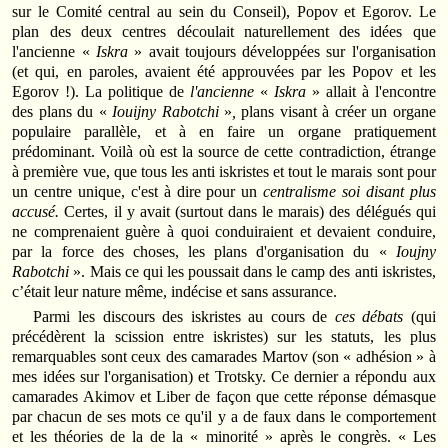
sur le Comité central au sein du Conseil), Popov et Egorov. Le
plan des deux centres découlait naturellement des idées que
l'ancienne «
Iskra
» avait toujours développées sur l'organisation
(et qui, en paroles, avaient été approuvées par les Popov et les
Egorov !). La politique de
l'ancienne
«
Iskra
» allait à l'encontre
des plans du «
Iouijny Rabotchi
»
,
plans visant à créer un organe
populaire parallèle, et à en faire un organe pratiquement
prédominant. Voilà où est la source de cette contradiction, étrange
à première vue, que tous les anti iskristes et tout le marais sont pour
un centre unique, c'est à dire pour un
centralisme soi disant plus
accusé.
Certes, il y avait (surtout dans le marais) des délégués qui
ne comprenaient guère à quoi conduiraient et devaient conduire,
par la force des choses, les plans d'organisation du «
Ioujny
Rabotchi
». Mais ce qui les poussait dans le camp des anti iskristes,
c’était leur nature même, indécise et sans assurance.
Parmi les discours des iskristes au cours de
ces débats
(qui
précédèrent la scission entre iskristes) sur les statuts, les plus
remarquables sont ceux des camarades Martov (son « adhésion » à
mes idées sur l'organisation) et Trotsky. Ce dernier a répondu aux
camarades Akimov et Liber de façon que cette réponse démasque
par chacun de ses mots ce qu'il y a de faux dans le comportement
et les théories de la de la « minorité » après le congrès. « Les