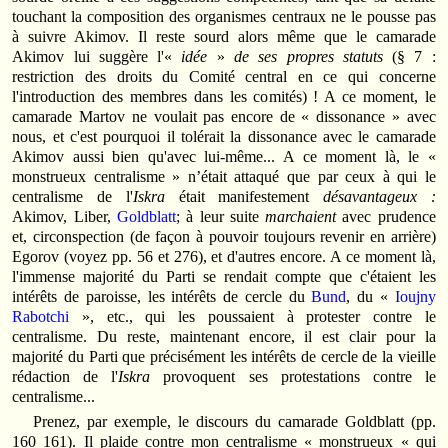
tou­chant la composition des organismes centraux ne le pousse pas
à suivre Akimov. Il reste sourd alors même que le ca­marade
Akimov lui suggère l'«
idée
»
de ses propres statuts
(§ 7 :
restriction des droits du Comité central en ce qui concerne
l'introduction des membres dans les comités) ! A ce moment, le
camarade Martov ne voulait pas encore de « dissonance » avec
nous, et c'est pourquoi il tolérait la dissonance avec le camarade
Akimov aussi bien qu'avec lui-même... A ce moment là, le «
monstrueux centralisme » n’était attaqué que par ceux à qui le
centralisme de l'
Iskra
était manifestement
désavantageux :
Akimov, Liber,
Goldblatt
; à leur suite
marchaient
avec prudence
et, circonspection (de façon à pouvoir toujours revenir en arrière)
Egorov (voyez pp. 56 et 276), et d'autres encore. A ce moment là,
l'immense majorité du Parti se rendait compte que c'étaient les
intérêts de paroisse, les intérêts de cercle du
Bund
, du «
Ioujny
Rabotchi
», etc., qui les poussaient à protester contre le
centralisme. Du reste, maintenant encore, il est clair pour la
majorité du Parti que précisément les intérêts de cercle de la vieille
rédaction de l'
Iskra
provoquent ses protestations contre le
centralisme...
Prenez, par exemple, le discours du camarade Goldblatt (pp.
160 161). Il plaide contre mon centralisme « monstrueux « qui