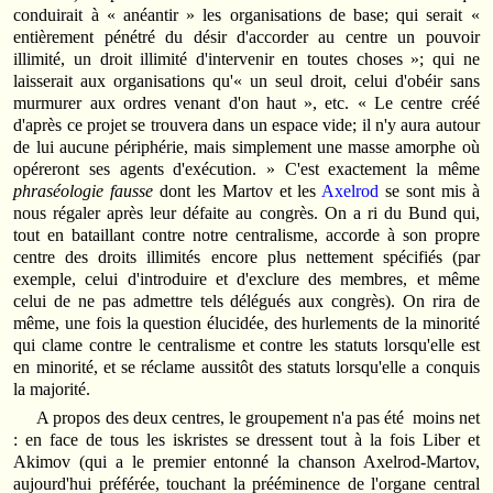
conduirait à « anéantir » les organisations de base; qui serait «
entièrement pénétré du désir d'accorder au centre un pouvoir
illimité, un droit illimité d'intervenir en toutes choses »; qui ne
laisserait aux organisations qu'« un seul droit, celui d'obéir sans
murmurer aux ordres venant d'on haut », etc. « Le centre créé
d'après ce projet se trouvera dans un espace vide; il n'y aura autour
de lui aucune périphérie, mais simplement une masse amorphe où
opéreront ses agents d'exécution. » C'est exactement la même
phraséologie fausse
dont les Martov et les
Axelrod
se sont mis à
nous régaler après leur défaite au congrès. On a ri du Bund qui,
tout en bataillant contre notre centralisme, accorde à son propre
centre des droits illimités encore plus nettement spécifiés (par
exemple, celui d'introduire et d'exclure des membres, et même
celui de ne pas admettre tels délégués aux congrès). On rira de
même, une fois la question élucidée, des hurlements de la minorité
qui clame contre le centralisme et contre les statuts lorsqu'elle est
en minorité, et se réclame aussitôt des statuts lorsqu'elle a conquis
la majorité.
A propos des deux centres, le groupement n'a pas été moins net
: en face de tous les iskristes se dressent tout à la fois Liber et
Akimov (qui a le premier entonné la chanson Axelrod-Martov,
aujourd'hui préférée, touchant la prééminence de l'organe central