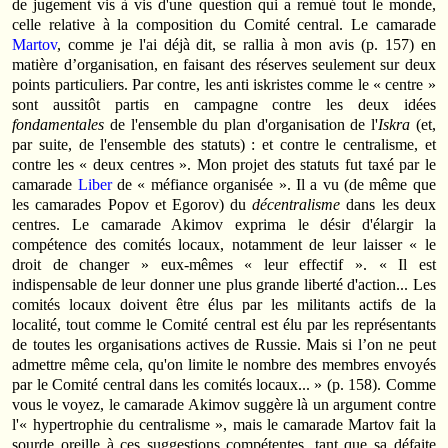
de jugement vis à vis d'une question qui a remué tout le monde,
celle relative à la composition du Comité central. Le camarade
Martov
, comme je l'ai déjà dit, se rallia à mon avis (p. 157) en
matière d’organisation, en faisant des réserves seulement sur deux
points particuliers. Par contre, les anti iskristes comme le « centre »
sont aussitôt partis en campagne contre les deux idées
fondamentales
de l'ensemble du plan d'organisation de l'
Iskra
(et,
par suite, de l'ensemble des statuts) : et contre le centralisme, et
contre les « deux centres ». Mon projet des statuts fut taxé par le
camarade
Liber
de « méfiance organisée ». Il a vu (de même que
les camarades Popov et Egorov) du
décentralisme
dans les deux
centres. Le camarade Akimov exprima le désir d'élargir la
compétence des comités locaux, notamment de leur laisser « le
droit de changer » eux-mêmes « leur effectif ». « Il est
indispensable de leur donner une plus grande liberté d'action... Les
comités locaux doivent être élus par les militants actifs de la
localité, tout comme le Comité central est élu par les repré­sentants
de toutes les organisations actives de Russie. Mais si l’on ne peut
admettre même cela, qu'on limite le nombre des membres envoyés
par le Comité central dans les comités locaux... » (p. 158). Comme
vous le voyez, le camarade Akimov suggère là un argument contre
l'« hypertrophie du centralisme », mais le camarade Martov fait la
sourde oreil­le à ces suggestions compétentes, tant que sa défaite