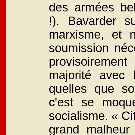
des armées bell
!). Bavarder su
marxisme, et n
soumission néce
provisoireme
majorité avec l
quelles que soi
c'est se moqu
socialisme. « C
grand malheur 