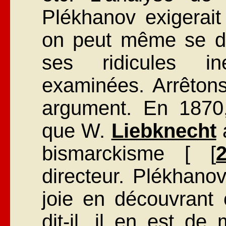
Plékhanov exigerait
on peut même se d
ses ridicules in
examinées. Arrêton
argument. En 1870,
que W.
Liebknecht
a
bismarckisme [ [
directeur. Plékhanov
joie en découvrant
dit-il, il en est de