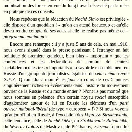
mobilisation des forces en vue du long travail nécessité par la mise
en pratique de ces conseils.
Nous répétons que la rédaction du
Naché Slovo
est privilégiée ‑
elle dispose d'un quotidien ! ‑ qu'on en attend beaucoup et qu'elle
devra rendre compte de ses actes si elle ne réalise pas même ce «
programme minimum
».
Encore une remarque : il y a juste 5 ans de cela, en mai 1910,
nous avons signalé dans la presse paraissant à l'étranger un fait
politique de première grandeur, bien plus « important » que les
conférences et les déclarations de nombre de centres
social‑démocrates très « importants », à savoir le rassemblement en
Russie d'un groupe de journalistes‑légalistes de
cette même
revue
X.Y.Z. Qu'ont donc montré les
faits
au cours de ces 5 années
singulièrement riches en événements dans l'histoire du mouvement
ouvrier de la Russie et du monde entier ? N'ont­-ils pas montré que
nous sommes en présence d'un certain noyau
social
susceptible
d'agglomérer autour de lui en Russie les éléments d'un
parti
ouvrier national‑libéral
(de type « européen » !) ? Si nous voyons
qu'aujourd'hui en Russie, à l'exception des
Voprossy Strakhovania
,
cette tendance, celle de
Naché Diélo,
du
Strakhovanié Rabotchikh,
du
Séverny Goloss
de Maslov et de Plékhanov, est
seule
à prendre