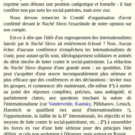
exprime sans détours une position catégorique et formelle : il faut
conférer non pas
sans
les social‑patriotes, mais
avec eux.
Nous devons remercier le Comité d'organisation d'avoir
confirmé devant le
Naché Slovo
l'exactitude de notre opinion sur
son compte.
Est‑ce à dire que
l'idée
d'un regroupement des internationalistes
lancée par le
Naché Slovo
ait
entièrement
échoué ? Non. Aucun
échec d'aucune conférence n'empêchera les internationalistes de
s'unir, pour autant qu'ils sont, idéologiquement solidaires et animés
du désir sincère de lutter contre le social‑patriotisme. La rédaction
du
Naché Slovo
dispose d'une grande arme : un quotidien. Elle
peut s'acquitter d'une œuvre incomparablement plus sérieuse et
plus efficace que des conférences et des déclarations : inviter
tous
les groupes, et commencer dès maintenant, elle‑même
1°)
à mettre
au point des réponses complètes, précises, sans ambiguïté, et
parfaitement claires, aux questions touchant la nature de
l'internationalisme (car
Vandervelde
,
Kautsky
, Plékhanov, Lensch,
Haenisch se qualifient eux aussi d'internationalistes !),
l'opportunisme, la faillite de la II° Internationale, les objectifs et les
moyens de lutte contre le social‑patriotisme, etc. ;
2°)
à rassembler
les forces en vue d'une lutte sérieuse pour des principes bien
définis, et cela non seulement à l'étranger, mais surtout en Russie.