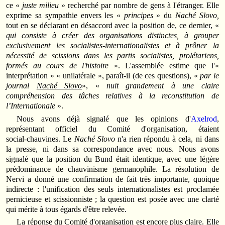
ce «
juste milieu
» recherché par nombre de gens à l'étranger. Elle
exprime sa sympathie envers les «
principes
» du
Naché Slovo,
tout en se déclarant en désaccord avec la position de, ce dernier, «
qui consiste à créer des organisations distinctes, à grouper
exclusivement les socialistes‑internationalistes et à prôner la
nécessité de scissions dans les partis socialistes, prolétariens,
formés au cours de l'histoire
». L'assemblée estime que l'«
interprétation » « unilatérale », paraît‑il (de ces questions), «
par le
journal
Naché Slovo
», «
nuit grandement à une claire
compréhension des tâches relatives à la reconstitution de
l’Internationale
».
Nous avons déjà signalé que les opinions d'
Axelrod
,
représentant officiel du Comité d'organisation, étaient
social‑chauvines. Le
Naché Slovo
n'a rien répondu à cela, ni dans
la presse, ni dans sa correspondance avec nous. Nous avons
signalé que la position du Bund était identique, avec une légère
prédominance de chauvinisme germanophile. La résolution de
Nervi a donné une confirmation de fait très importante, quoique
indirecte : l'unification des seuls internationalistes est proclamée
pernicieuse et scissionniste ; la question est posée avec une clarté
qui mérite à tous égards d'être relevée.
La réponse du Comité d'organisation est encore plus claire. Elle