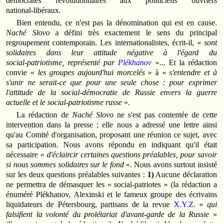
démocrates révolutionnaires aux politiciens ouvriers
national‑libéraux.
Bien entendu, ce n'est pas la dénomination qui est en cause.
Naché Slovo
a défini très exactement le sens du principal
regroupement contemporain. Les internationalistes, écrit-il, «
sont
solidaires dans leur attitude négative à l'égard du
social‑patriotisme, représenté par
Plékhanov
»... Et la rédaction
convie «
les groupes aujourd'hui morcelés
» à «
s'entendre et à
s'unir ne serait‑ce que pour une seule chose : pour exprimer
l'attitude de la social‑démocratie de Russie envers la guerre
actuelle et le social‑patriotisme russe
».
La rédaction de
Naché Slovo
ne s'est pas contentée de cette
intervention dans la presse ; elle nous a adressé une lettre ainsi
qu'au Comité d'organisation, proposant une réunion ce sujet, avec
sa participation. Nous avons répondu en indiquant qu'il était
nécessaire «
d'éclaircir certaines questions préalables, pour savoir
si nous sommes solidaires sur le fond
». Nous avons surtout insisté
sur les deux questions préalables suivantes :
1)
Aucune déclaration
ne permettra de démasquer les « social‑patriotes » (la rédaction a
énuméré Plékhanov, Alexinski et le fameux groupe des écrivains
liquidateurs de Pétersbourg, partisans de la revue
X.Y.Z.
«
qui
falsifient la volonté du prolétariat d'avant-garde de la Russie
»