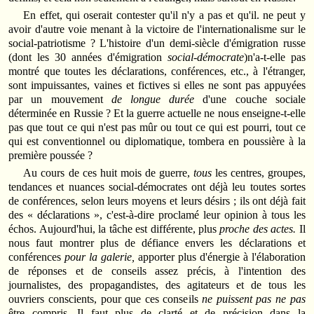
En effet, qui oserait contester qu'il n'y a pas et qu'il. ne peut y
avoir d'autre voie menant à la victoire de l'internationalisme sur le
social‑patriotisme ? L'histoire d'un demi‑siècle d'émigration russe
(dont les 30 années d'émigration
social‑démocrate
)n'a‑t‑elle pas
montré que toutes les déclarations, conférences, etc., à l'étranger,
sont impuissantes, vaines et fictives si elles ne sont pas appuyées
par un mouvement
de longue durée
d'une couche sociale
déterminée en Russie ? Et la guerre actuelle ne nous enseigne‑t‑elle
pas que tout ce qui n'est pas mûr ou tout ce qui est pourri, tout ce
qui est conventionnel ou diplomatique, tombera en poussière à la
première poussée ?
Au cours de ces huit mois de guerre,
tous
les centres, groupes,
tendances et nuances social‑démocrates ont déjà leu toutes sortes
de conférences, selon leurs moyens et leurs désirs ; ils ont déjà fait
des « déclarations », c'est‑à‑dire proclamé leur opinion à tous les
échos. Aujourd'hui, la tâche est différente, plus
proche des actes.
Il
nous faut montrer plus de défiance envers les déclarations et
conférences
pour la galerie,
apporter plus d'énergie à l'élaboration
de réponses et de conseils assez précis, à l'intention des
journalistes, des propagandistes, des agitateurs et de tous les
ouvriers conscients, pour que ces conseils
ne puissent pas ne pas
être compris. Il faut plus de clarté et de précision dans la