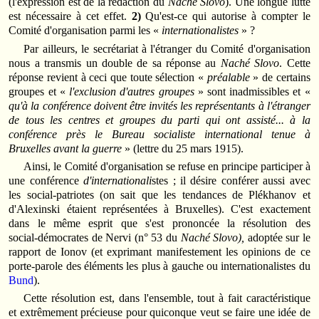
(l'expression est de la rédaction du
Naché Slovo
). Une longue lutte
est nécessaire à cet effet.
2)
Qu'est‑ce qui autorise à compter le
Comité d'organisation parmi les «
internationalistes
» ?
Par ailleurs, le secrétariat à l'étranger du Comité d'organisation
nous a transmis un double de sa réponse au
Naché Slovo
. Cette
réponse revient à ceci que toute sélection «
préalable
» de certains
groupes et «
l'exclusion d'autres groupes
» sont inadmissibles et «
qu'à la conférence doivent être invités les représentants à l'étranger
de tous les centres et groupes du parti qui ont assisté... à la
conférence près le Bureau socialiste international tenue à
Bruxelles avant la guerre
» (lettre du 25 mars 1915).
Ainsi, le Comité d'organisation se refuse en principe participer à
une conférence
d'internationali
stes ; il désire conférer aussi avec
les social‑patriotes (on sait que les tendances de Plékhanov et
d'Alexinski étaient représentées à Bruxelles). C'est exactement
dans le même esprit que s'est prononcée la résolution des
social‑démocrates de Nervi (n° 53 du
Naché Slovo),
adoptée sur le
rapport de Ionov (et exprimant manifestement les opinions de ce
porte‑parole des éléments les plus à gauche ou internationalistes du
Bund
).
Cette résolution est, dans l'ensemble, tout à fait caractéristique
et extrêmement précieuse pour quiconque veut se faire une idée de