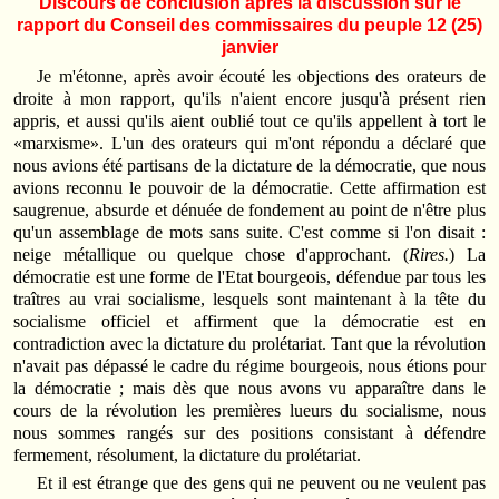
Discours de conclusion après la discussion sur le
rapport du Conseil des commissaires du peuple 12 (25)
janvier
Je m'étonne, après avoir écouté les objections des orateurs de
droite à mon rapport, qu'ils n'aient encore jusqu'à présent rien
appris, et aussi qu'ils aient oublié tout ce qu'ils appellent à tort le
«marxisme». L'un des orateurs qui m'ont répondu a déclaré que
nous avions été partisans de la dictature de la démocratie, que nous
avions reconnu le pouvoir de la démocratie. Cette affirmation est
saugrenue, absurde et dénuée de fondement au point de n'être plus
qu'un assemblage de mots sans suite. C'est comme si l'on disait :
neige métallique ou quelque chose d'approchant. (
Rires.
) La
démocratie est une forme de l'Etat bourgeois, défendue par tous les
traîtres au vrai socialisme, lesquels sont maintenant à la tête du
socialisme officiel et affirment que la démocratie est en
contradiction avec la dictature du prolétariat. Tant que la révolution
n'avait pas dépassé le cadre du régime bourgeois, nous étions pour
la démocratie ; mais dès que nous avons vu apparaître dans le
cours de la révolution les premières lueurs du socialisme, nous
nous sommes rangés sur des positions consistant à défendre
fermement, résolument, la dictature du prolétariat.
Et il est étrange que des gens qui ne peuvent ou ne veulent pas