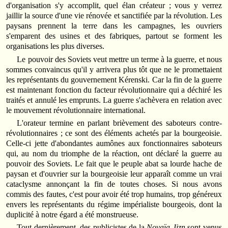
d'organisation s'y accomplit, quel élan créateur ; vous y verrez
jaillir la source d'une vie rénovée et sanctifiée par la révolution. Les
paysans prennent la terre dans les campagnes, les ouvriers
s'emparent des usines et des fabriques, partout se forment les
organisations les plus diverses.
Le pouvoir des Soviets veut mettre un terme à la guerre, et nous
sommes convaincus qu'il y arrivera plus tôt que ne le promettaient
les représentants du gouvernement Kérenski. Car la fin de la guerre
est maintenant fonction du facteur révolutionnaire qui a déchiré les
traités et annulé les emprunts. La guerre s'achèvera en relation avec
le mouvement révolutionnaire international.
L'orateur termine en parlant brièvement des saboteurs contre-
révolutionnaires ; ce sont des éléments achetés par la bourgeoisie.
Celle-ci jette d'abondantes aumônes aux fonctionnaires saboteurs
qui, au nom du triomphe de la réaction, ont déclaré la guerre au
pouvoir des Soviets. Le fait que le peuple abat sa lourde hache de
paysan et d'ouvrier sur la bourgeoisie leur apparaît comme un vrai
cataclysme annonçant la fin de toutes choses. Si nous avons
commis des fautes, c'est pour avoir été trop humains, trop généreux
envers les représentants du régime impérialiste bourgeois, dont la
duplicité à notre égard a été monstrueuse.
Tout dernièrement, des publicistes de la
Novaïa Jizn
sont venus