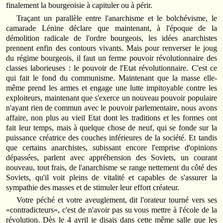
finalement la bourgeoisie à capituler ou à périr.
Traçant un parallèle entre l'anarchisme et le bolchévisme, le
camarade Lénine déclare que maintenant, à l'époque de la
démolition radicale de l'ordre bourgeois, les idées anarchistes
prennent enfin des contours vivants. Mais pour renverser le joug
du régime bourgeois, il faut un ferme pouvoir révolutionnaire des
classes laborieuses : le pouvoir de l'Etat révolutionnaire. C'est ce
qui fait le fond du communisme. Maintenant que la masse elle-
même prend les armes et engage une lutte impitoyable contre les
exploiteurs, maintenant que s'exerce un nouveau pouvoir populaire
n'ayant rien de commun avec le pouvoir parlementaire, nous avons
affaire, non plus au vieil Etat dont les traditions et les formes ont
fait leur temps, mais à quelque chose de neuf, qui se fonde sur la
puissance créatrice des couches inférieures de la société. Et tandis
que certains anarchistes, subissant encore l'emprise d'opinions
dépassées, parlent avec appréhension des Soviets, un courant
nouveau, tout frais, de l'anarchisme se range nettement du côté des
Soviets, qu'il voit pleins de vitalité et capables de s'assurer la
sympathie des masses et de stimuler leur effort créateur.
Votre péché et votre aveuglement, dit l'orateur tourné vers ses
«contradicteurs», c'est de n'avoir pas su vous mettre à l'école de la
révolution. Dès le 4 avril je disais dans cette même salle que les