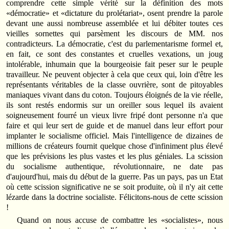
comprendre cette simple vérité sur la définition des mots
«démocratie» et «dictature du prolétariat», osent prendre la parole
devant une aussi nombreuse assemblée et lui débiter toutes ces
vieilles sornettes qui parsèment les discours de MM. nos
contradicteurs. La démocratie, c'est du parlementarisme formel et,
en fait, ce sont des constantes et cruelles vexations, un joug
intolérable, inhumain que la bourgeoisie fait peser sur le peuple
travailleur. Ne peuvent objecter à cela que ceux qui, loin d'être les
représentants véritables de la classe ouvrière, sont de pitoyables
maniaques vivant dans du coton. Toujours éloignés de la vie réelle,
ils sont restés endormis sur un oreiller sous lequel ils avaient
soigneusement fourré un vieux livre fripé dont personne n'a que
faire et qui leur sert de guide et de manuel dans leur effort pour
implanter le socialisme officiel. Mais l'intelligence de dizaines de
millions de créateurs fournit quelque chose d'infiniment plus élevé
que les prévisions les plus vastes et les plus géniales. La scission
du socialisme authentique, révolutionnaire, ne date pas
d'aujourd'hui, mais du début de la guerre. Pas un pays, pas un Etat
où cette scission significative ne se soit produite, où il n'y ait cette
lézarde dans la doctrine socialiste. Félicitons-nous de cette scission
!
Quand on nous accuse de combattre les «socialistes», nous