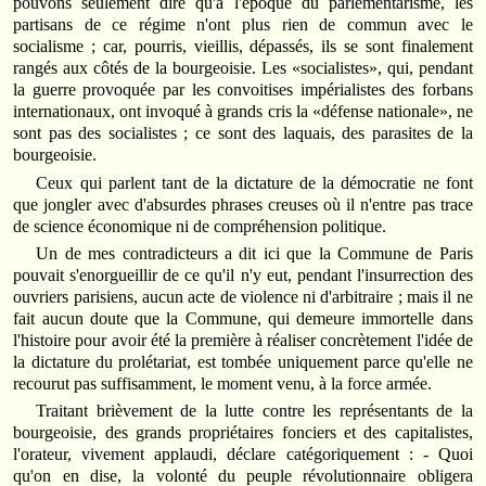
pouvons seulement dire qu'à l'époque du parlementarisme, les
partisans de ce régime n'ont plus rien de commun avec le
socialisme ; car, pourris, vieillis, dépassés, ils se sont finalement
rangés aux côtés de la bourgeoisie. Les «socialistes», qui, pendant
la guerre provoquée par les convoitises impérialistes des forbans
internationaux, ont invoqué à grands cris la «défense nationale», ne
sont pas des socialistes ; ce sont des laquais, des parasites de la
bourgeoisie.
Ceux qui parlent tant de la dictature de la démocratie ne font
que jongler avec d'absurdes phrases creuses où il n'entre pas trace
de science économique ni de compréhension politique.
Un de mes contradicteurs a dit ici que la Commune de Paris
pouvait s'enorgueillir de ce qu'il n'y eut, pendant l'insurrection des
ouvriers parisiens, aucun acte de violence ni d'arbitraire ; mais il ne
fait aucun doute que la Commune, qui demeure immortelle dans
l'histoire pour avoir été la première à réaliser concrètement l'idée de
la dictature du prolétariat, est tombée uniquement parce qu'elle ne
recourut pas suffisamment, le moment venu, à la force armée.
Traitant brièvement de la lutte contre les représentants de la
bourgeoisie, des grands propriétaires fonciers et des capitalistes,
l'orateur, vivement applaudi, déclare catégoriquement : - Quoi
qu'on en dise, la volonté du peuple révolutionnaire obligera