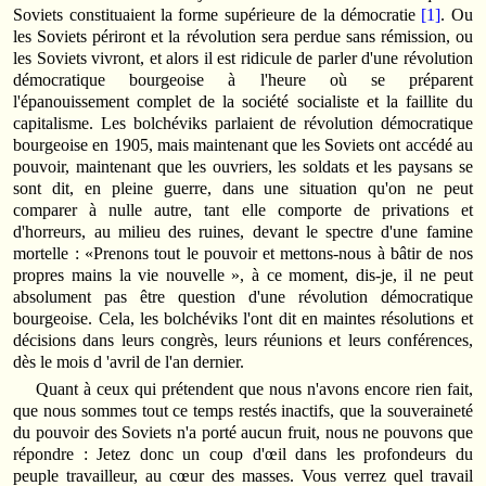
Soviets constituaient la forme supérieure de la démocratie
[1]
. Ou
les Soviets périront et la révolution sera perdue sans rémission, ou
les Soviets vivront, et alors il est ridicule de parler d'une révolution
démocratique bourgeoise à l'heure où se préparent
l'épanouissement complet de la société socialiste et la faillite du
capitalisme. Les bolchéviks parlaient de révolution démocratique
bourgeoise en 1905, mais maintenant que les Soviets ont accédé au
pouvoir, maintenant que les ouvriers, les soldats et les paysans se
sont dit, en pleine guerre, dans une situation qu'on ne peut
comparer à nulle autre, tant elle comporte de privations et
d'horreurs, au milieu des ruines, devant le spectre d'une famine
mortelle : «Prenons tout le pouvoir et mettons-nous à bâtir de nos
propres mains la vie nouvelle », à ce moment, dis-je, il ne peut
absolument pas être question d'une révolution démocratique
bourgeoise. Cela, les bolchéviks l'ont dit en maintes résolutions et
décisions dans leurs congrès, leurs réunions et leurs conférences,
dès le mois d 'avril de l'an dernier.
Quant à ceux qui prétendent que nous n'avons encore rien fait,
que nous sommes tout ce temps restés inactifs, que la souveraineté
du pouvoir des Soviets n'a porté aucun fruit, nous ne pouvons que
répondre : Jetez donc un coup d'œil dans les profondeurs du
peuple travailleur, au cœur des masses. Vous verrez quel travail