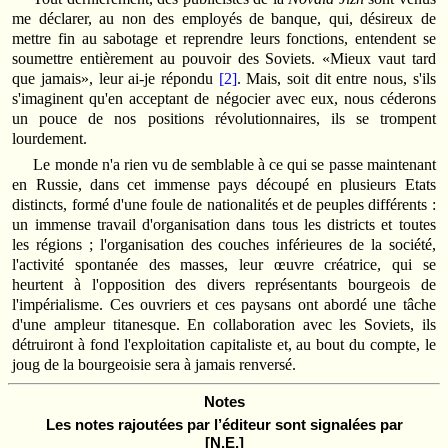
me déclarer, au non des employés de banque, qui, désireux de
mettre fin au sabotage et reprendre leurs fonctions, entendent se
soumettre entièrement au pouvoir des Soviets. «Mieux vaut tard
que jamais», leur ai-je répondu
[2]
. Mais, soit dit entre nous, s'ils
s'imaginent qu'en acceptant de négocier avec eux, nous céderons
un pouce de nos positions révolutionnaires, ils se trompent
lourdement.
Le monde n'a rien vu de semblable à ce qui se passe maintenant
en Russie, dans cet immense pays découpé en plusieurs Etats
distincts, formé d'une foule de nationalités et de peuples différents :
un immense travail d'organisation dans tous les districts et toutes
les régions ; l'organisation des couches inférieures de la société,
l'activité spontanée des masses, leur œuvre créatrice, qui se
heurtent à l'opposition des divers représentants bourgeois de
l'impérialisme. Ces ouvriers et ces paysans ont abordé une tâche
d'une ampleur titanesque. En collaboration avec les Soviets, ils
détruiront à fond l'exploitation capitaliste et, au bout du compte, le
joug de la bourgeoisie sera à jamais renversé.
Notes
Les notes rajoutées par l’éditeur sont signalées par
[N.E.]