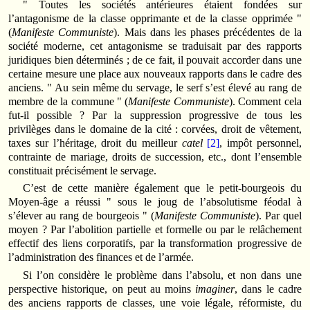
" Toutes les sociétés antérieures étaient fondées sur
l’antagonisme de la classe opprimante et de la classe opprimée "
(
Manifeste Communiste
). Mais dans les phases précédentes de la
société moderne, cet antagonisme se traduisait par des rapports
juridiques bien déterminés ; de ce fait, il pouvait accorder dans une
certaine mesure une place aux nouveaux rapports dans le cadre des
anciens. " Au sein même du servage, le serf s’est élevé au rang de
membre de la commune " (
Manifeste Communiste
). Comment cela
fut-il possible ? Par la suppression progressive de tous les
privilèges dans le domaine de la cité : corvées, droit de vêtement,
taxes sur l’héritage, droit du meilleur
catel
[2]
, impôt personnel,
contrainte de mariage, droits de succession, etc., dont l’ensemble
constituait précisément le servage.
C’est de cette manière également que le petit-bourgeois du
Moyen-âge a réussi " sous le joug de l’absolutisme féodal à
s’élever au rang de bourgeois " (
Manifeste Communiste
). Par quel
moyen ? Par l’abolition partielle et formelle ou par le relâchement
effectif des liens corporatifs, par la transformation progressive de
l’administration des finances et de l’armée.
Si l’on considère le problème dans l’absolu, et non dans une
perspective historique, on peut au moins
imaginer
, dans le cadre
des anciens rapports de classes, une voie légale, réformiste, du