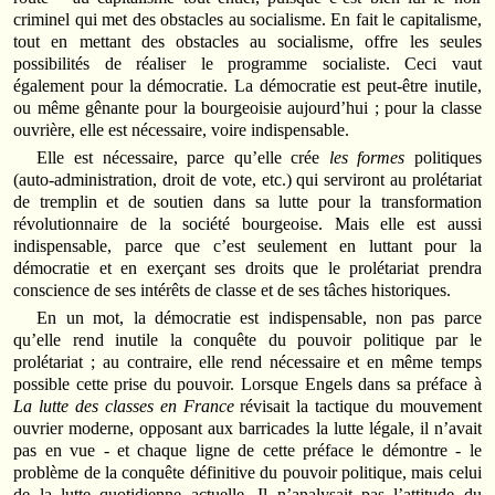
criminel qui met des obstacles au socialisme. En fait le capitalisme,
tout en mettant des obstacles au socialisme, offre les seules
possibilités de réaliser le programme socialiste. Ceci vaut
également pour la démocratie. La démocratie est peut-être inutile,
ou même gênante pour la bourgeoisie aujourd’hui ; pour la classe
ouvrière, elle est nécessaire, voire indispensable.
Elle est nécessaire, parce qu’elle crée
les formes
politiques
(auto-administration, droit de vote, etc.) qui serviront au prolétariat
de tremplin et de soutien dans sa lutte pour la transformation
révolutionnaire de la société bourgeoise. Mais elle est aussi
indispensable, parce que c’est seulement en luttant pour la
démocratie et en exerçant ses droits que le prolétariat prendra
conscience de ses intérêts de classe et de ses tâches historiques.
En un mot, la démocratie est indispensable, non pas parce
qu’elle rend inutile la conquête du pouvoir politique par le
prolétariat ; au contraire, elle rend nécessaire et en même temps
possible cette prise du pouvoir. Lorsque Engels dans sa préface à
La lutte des classes en France
révisait la tactique du mouvement
ouvrier moderne, opposant aux barricades la lutte légale, il n’avait
pas en vue - et chaque ligne de cette préface le démontre - le
problème de la conquête définitive du pouvoir politique, mais celui
de la lutte quotidienne actuelle. Il n’analysait pas l’attitude du