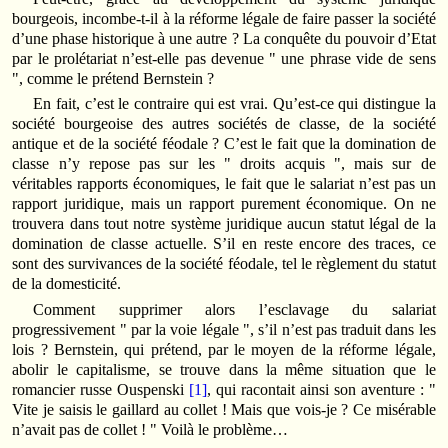
bourgeois, incombe-t-il à la réforme légale de faire passer la société
d’une phase historique à une autre ? La conquête du pouvoir d’Etat
par le prolétariat n’est-elle pas devenue " une phrase vide de sens
", comme le prétend Bernstein ?
En fait, c’est le contraire qui est vrai. Qu’est-ce qui distingue la
société bourgeoise des autres sociétés de classe, de la société
antique et de la société féodale ? C’est le fait que la domination de
classe n’y repose pas sur les " droits acquis ", mais sur de
véritables rapports économiques, le fait que le salariat n’est pas un
rapport juridique, mais un rapport purement économique. On ne
trouvera dans tout notre système juridique aucun statut légal de la
domination de classe actuelle. S’il en reste encore des traces, ce
sont des survivances de la société féodale, tel le règlement du statut
de la domesticité.
Comment supprimer alors l’esclavage du salariat
progressivement " par la voie légale ", s’il n’est pas traduit dans les
lois ? Bernstein, qui prétend, par le moyen de la réforme légale,
abolir le capitalisme, se trouve dans la même situation que le
romancier russe Ouspenski
[1]
, qui racontait ainsi son aventure : "
Vite je saisis le gaillard au collet ! Mais que vois-je ? Ce misérable
n’avait pas de collet ! " Voilà le problème…