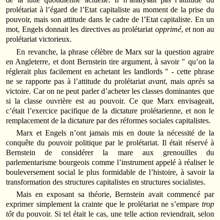
prolétariat à l’égard de l’Etat capitaliste au moment de la prise du
pouvoir, mais son attitude dans le cadre de l’Etat capitaliste. En un
mot, Engels donnait les directives au prolétariat
opprimé
, et non au
prolétariat victorieux.
En revanche, la phrase célèbre de Marx sur la question agraire
en Angleterre, et dont Bernstein tire argument, à savoir " qu’on la
réglerait plus facilement en achetant les landlords " - cette phrase
ne se rapporte pas à l’attitude du prolétariat
avant
, mais
après
sa
victoire. Car on ne peut parler d’acheter les classes dominantes que
si la classe ouvrière est au pouvoir. Ce que Marx envisageait,
c’était l’exercice pacifique de la dictature prolétarienne, et non le
remplacement de la dictature par des réformes sociales capitalistes.
Marx et Engels n’ont jamais mis en doute la nécessité de la
conquête du pouvoir politique par le prolétariat. Il était réservé à
Bernstein de considérer la mare aux grenouilles du
parlementarisme bourgeois comme l’instrument appelé à réaliser le
bouleversement social le plus formidable de l’histoire, à savoir la
transformation des structures capitalistes en structures socialistes.
Mais en exposant sa théorie, Bernstein avait commencé par
exprimer simplement la crainte que le prolétariat ne s’empare
trop
tôt
du pouvoir. Si tel était le cas, une telle action reviendrait, selon