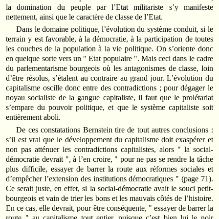
la domination du peuple par l’Etat militariste s’y manifeste
nettement, ainsi que le caractère de classe de l’Etat.
Dans le domaine politique, l’évolution du système conduit, si le
terrain y est favorable, à la démocratie, à la participation de toutes
les couches de la population à la vie politique. On s’oriente donc
en quelque sorte vers un " Etat populaire ". Mais ceci dans le cadre
du parlementarisme bourgeois où les antagonismes de classe, loin
d’être résolus, s’étalent au contraire au grand jour. L’évolution du
capitalisme oscille donc entre des contradictions ; pour dégager le
noyau socialiste de la gangue capitaliste, il faut que le prolétariat
s’empare du pouvoir politique, et que le système capitaliste soit
entièrement aboli.
De ces constatations Bernstein tire de tout autres conclusions :
s’il est vrai que le développement du capitalisme doit exaspérer et
non pas atténuer les contradictions capitalistes, alors " la social-
démocratie devrait ", à l’en croire, " pour ne pas se rendre la tâche
plus difficile, essayer de barrer la route aux réformes sociales et
d’empêcher l’extension des institutions démocratiques " (page 71).
Ce serait juste, en effet, si la social-démocratie avait le souci petit-
bourgeois et vain de trier les bons et les mauvais côtés de l’histoire.
En ce cas, elle devrait, pour être conséquente, " essayer de barrer la
route " au capitalisme tout entier, puisque c’est bien lui le noir