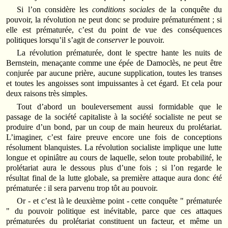
Si l’on considère les
conditions sociales
de la conquête du
pouvoir, la révolution ne peut donc se produire prématurément ; si
elle est prématurée, c’est du point de vue des conséquences
politiques lorsqu’il s’agit de
conserver
le pouvoir.
La révolution prématurée, dont le spectre hante les nuits de
Bernstein, menaçante comme une épée de Damoclès, ne peut être
conjurée par aucune prière, aucune supplication, toutes les transes
et toutes les angoisses sont impuissantes à cet égard. Et cela pour
deux raisons très simples.
Tout d’abord un bouleversement aussi formidable que le
passage de la société capitaliste à la société socialiste ne peut se
produire d’un bond, par un coup de main heureux du prolétariat.
L’imaginer, c’est faire preuve encore une fois de conceptions
résolument blanquistes. La révolution socialiste implique une lutte
longue et opiniâtre au cours de laquelle, selon toute probabilité, le
prolétariat aura le dessous plus d’une fois ; si l’on regarde le
résultat final de la lutte globale, sa première attaque aura donc été
prématurée : il sera parvenu trop tôt au pouvoir.
Or - et c’est là le deuxième point - cette conquête " prématurée
" du pouvoir politique est inévitable, parce que ces attaques
prématurées du prolétariat constituent un facteur, et même un