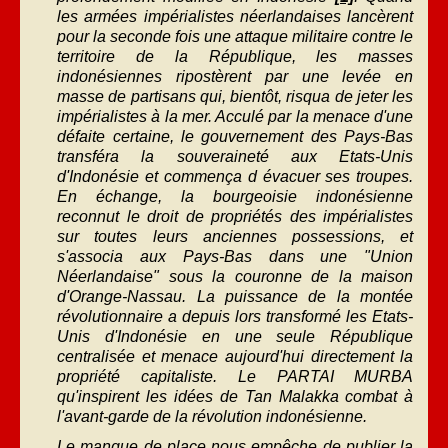
les armées impérialistes néerlandaises lancèrent
pour la seconde fois une attaque militaire contre le
territoire de la République, les masses
indonésiennes ripostèrent par une levée en
masse de partisans qui, bientôt, risqua de jeter les
impérialistes à la mer. Acculé par la menace d'une
défaite certaine, le gouvernement des Pays-Bas
transféra la souveraineté aux Etats-Unis
d'Indonésie et commença d évacuer ses troupes.
En échange, la bourgeoisie indonésienne
reconnut le droit de propriétés des impérialistes
sur toutes leurs anciennes possessions, et
s'associa aux Pays-Bas dans une "Union
Néerlandaise" sous la couronne de la maison
d'Orange-Nassau. La puissance de la montée
révolutionnaire a depuis lors transformé les Etats-
Unis d'Indonésie en une seule République
centralisée et menace aujourd'hui directement la
propriété capitaliste. Le PARTAI MURBA
qu'inspirent les idées de Tan Malakka combat à
l'avant-garde de la révolution indonésienne.
Le manque de place nous empêche de publier la