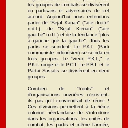
les groupes de combats se divisèrent
en partisans et adversaires de cet
accord. Aujourd'hui nous entendons
parler de "Sejaf Kanan" ("aile droite"
n.d.t.), de "Sejaf Kienan" ("aile
gauche" n.d.t.) et de la tendance "plus
à gauche que la gauche". Tous les
partis se scindent. Le P.K.I. (Parti
communiste indonésien) se scinda en
trois groupes. Le "vieux P.K.I.," le
P.K.I. rouge et le P.C.I. Le P.B.I. et le
Partai Sosialis se divisèrent en deux
groupes.
Combien de "fronts" et
d'organisations ouvrières n'existent-
ils pas qu'il conviendrait de réunir !
Ces divisions permettent à la 5ème
colonne néerlandaise de s'introduire
dans les organisations, les unités de
combat, les partis et même l'armée,