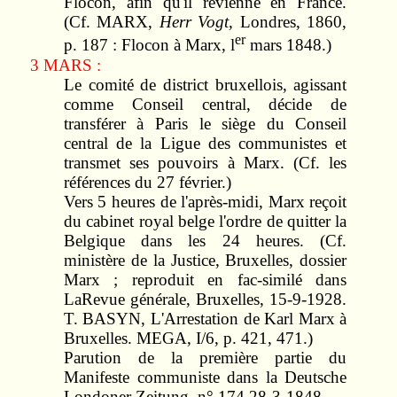
Flocon, afin qu'il revienne en France.
(Cf. MARX,
Herr Vogt,
Londres, 1860,
er
p. 187 : Flocon à Marx, l
mars 1848.)
3 MARS :
Le comité de district bruxellois, agissant
comme Conseil central, décide de
transférer à Paris le siège du Conseil
central de la Ligue des communistes et
transmet ses pouvoirs à Marx. (Cf. les
références du 27 février.)
Vers 5 heures de l'après-midi, Marx reçoit
du cabinet royal belge l'ordre de quitter la
Belgique dans les 24 heures. (Cf.
ministère de la Justice, Bruxelles, dossier
Marx ; reproduit en fac-similé dans
LaRevue générale, Bruxelles, 15-9-1928.
T. BASYN, L'Arrestation de Karl Marx à
Bruxelles. MEGA, I/6, p. 421, 471.)
Parution de la première partie du
Manifeste communiste dans la Deutsche
Londoner Zeitung, n° 174 28-3-1848.