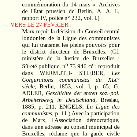
commémoration du 14 mars ». Archives
de l'État prussien de Berlin, A. A. l.,
rapport IV, police n° 232, vol. l.)
VERS LE 27 FÉVRIER :
Marx reçoit la décision du Conseil central
londonien de la Ligue des communistes
qui lui transmet les pleins pouvoirs pour
le district directeur de Bruxelles. (Cf.
ministère de la Justice de Bruxelles :
o
Sûreté publique, n
73 946 cé ; reproduit
dans WERMUTH- STIEBER,
Les
Conjurations
communistes du
XIX°
siècle,
Berlin, 1853, vol. l, p. 65; G.
ADLER,
Geschichte der
ersten soz.-pol.
Arbeiterbewg in
Deutschland,
Breslau,
1885, p. 211. ENGELS,
La Ligue
des
communistes,
p. 11.) Avec la participation
de Marx, l'Association démocratique,
dans une adresse au conseil municipal de
Bruxelles, réclame que la garde civile