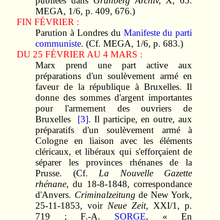
publiées dans
Grünberg Archiv,
X, 65.
MEGA, 1/6, p. 409, 676.)
FIN FÉVRIER :
Parution à Londres du
Manifeste du parti
communiste
. (Cf. MEGA, 1/6, p. 683.)
DU 25 FÉVRIER AU 4 MARS :
Marx prend une part active aux
préparations d'un soulèvement armé en
faveur de la république à Bruxelles. Il
donne des sommes d'argent importantes
pour l'armement des ouvriers de
Bruxelles
[3]
. Il participe, en outre, aux
préparatifs d'un soulèvement armé à
Cologne en liaison avec les éléments
cléricaux, et libéraux qui s'efforçaient de
séparer les provinces rhénanes de la
Prusse. (Cf.
La Nouvelle
Gazette
rhénane,
du 18-8-1848, correspondance
d'Anvers.
Criminalzeitung
de New York,
25-11-1853, voir
Neue Zeit,
XXI/1, p.
719 ; F.-A.
SORGE
, « En