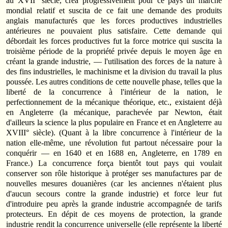
au XVII° siècle, créa progressivement pour ce pays un marché
mondial relatif et suscita de ce fait une demande des produits
anglais manufacturés que les forces productives industrielles
antérieures ne pouvaient plus satisfaire. Cette demande qui
débordait les forces productives fut la force motrice qui suscita la
troisième période de la propriété privée depuis le moyen âge en
créant la grande industrie, — l'utilisation des forces de la nature à
des fins industrielles, le machinisme et la division du travail la plus
poussée. Les autres conditions de cette nouvelle phase, telles que la
liberté de la concurrence à l'intérieur de la nation, le
perfectionnement de la mécanique théorique, etc., existaient déjà
en Angleterre (la mécanique, parachevée par Newton, était
d'ailleurs la science la plus populaire en France et en Angleterre au
XVIII° siècle). (Quant à la libre concurrence à l'intérieur de la
nation elle-même, une révolution fut partout nécessaire pour la
conquérir — en 1640 et en 1688 en, Angleterre, en 1789 en
France.) La concurrence força bientôt tout pays qui voulait
conserver son rôle historique à protéger ses manufactures par de
nouvelles mesures douanières (car les anciennes n'étaient plus
d'aucun secours contre la grande industrie) et force leur fut
d'introduire peu après la grande industrie accompagnée de tarifs
protecteurs. En dépit de ces moyens de protection, la grande
industrie rendit la concurrence universelle (elle représente la liberté