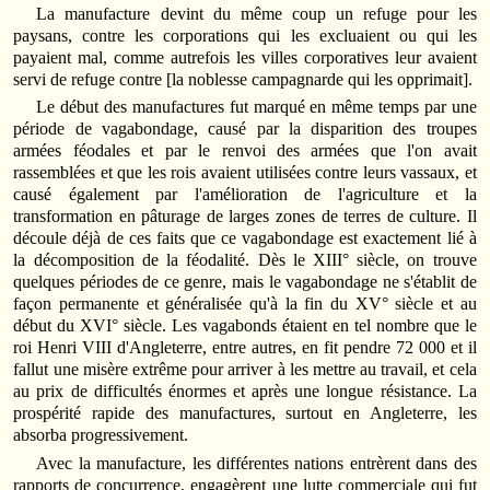
La manufacture devint du même coup un refuge pour les
paysans, contre les corporations qui les excluaient ou qui les
payaient mal, comme autrefois les villes corporatives leur avaient
servi de refuge contre [la noblesse campagnarde qui les opprimait].
Le début des manufactures fut marqué en même temps par une
période de vagabondage, causé par la disparition des troupes
armées féodales et par le renvoi des armées que l'on avait
rassemblées et que les rois avaient utilisées contre leurs vassaux, et
causé également par l'amélioration de l'agriculture et la
transformation en pâturage de larges zones de terres de culture. Il
découle déjà de ces faits que ce vagabondage est exactement lié à
la décomposition de la féodalité. Dès le XIII° siècle, on trouve
quelques périodes de ce genre, mais le vagabondage ne s'établit de
façon permanente et généralisée qu'à la fin du XV° siècle et au
début du XVI° siècle. Les vagabonds étaient en tel nombre que le
roi Henri VIII d'Angleterre, entre autres, en fit pendre 72 000 et il
fallut une misère extrême pour arriver à les mettre au travail, et cela
au prix de difficultés énormes et après une longue résistance. La
prospérité rapide des manufactures, surtout en Angleterre, les
absorba progressivement.
Avec la manufacture, les différentes nations entrèrent dans des
rapports de concurrence, engagèrent une lutte commerciale qui fut