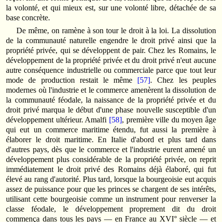
la volonté, et qui mieux est, sur une volonté libre, détachée de sa
base concrète.
De même, on ramène à son tour le droit à la loi. La dissolution
de la communauté naturelle engendre le droit privé ainsi que la
propriété privée, qui se développent de pair. Chez les Romains, le
développement de la propriété privée et du droit privé n'eut aucune
autre conséquence industrielle ou commerciale parce que tout leur
mode de production restait le même
[57]
. Chez les peuples
modernes où l'industrie et le commerce amenèrent la dissolution de
la communauté féodale, la naissance de la propriété privée et du
droit privé marqua le début d'une phase nouvelle susceptible d'un
développement ultérieur. Amalfi
[58]
, première ville du moyen âge
qui eut un commerce maritime étendu, fut aussi la première à
élaborer le droit maritime. En Italie d'abord et plus tard dans
d'autres pays, dès que le commerce et l'industrie eurent amené un
développement plus considérable de la propriété privée, on reprit
immédiatement le droit privé des Romains déjà élaboré, qui fut
élevé au rang d'autorité. Plus tard, lorsque la bourgeoisie eut acquis
assez de puissance pour que les princes se chargent de ses intérêts,
utilisant cette bourgeoisie comme un instrument pour renverser la
classe féodale, le développement proprement dit du droit
commença dans tous les pays — en France au XVI° siècle — et