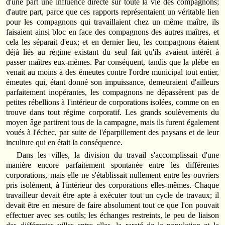
d'une part une influence directe sur toute la vie des compagnons;
d'autre part, parce que ces rapports représentaient un véritable lien
pour les compagnons qui travaillaient chez un même maître, ils
faisaient ainsi bloc en face des compagnons des autres maîtres, et
cela les séparait d'eux; et en dernier lieu, les compagnons étaient
déjà liés au régime existant du seul fait qu'ils avaient intérêt à
passer maîtres eux-mêmes. Par conséquent, tandis que la plèbe en
venait au moins à des émeutes contre l'ordre municipal tout entier,
émeutes qui, étant donné son impuissance, demeuraient d'ailleurs
parfaitement inopérantes, les compagnons ne dépassèrent pas de
petites rébellions à l'intérieur de corporations isolées, comme on en
trouve dans tout régime corporatif. Les grands soulèvements du
moyen âge partirent tous de la campagne, mais ils furent également
voués à l'échec, par suite de l'éparpillement des paysans et de leur
inculture qui en était la conséquence.
Dans les villes, la division du travail s'accomplissait d'une
manière encore parfaitement spontanée entre les différentes
corporations, mais elle ne s'établissait nullement entre les ouvriers
pris isolément, à l'intérieur des corporations elles-mêmes. Chaque
travailleur devait être apte à exécuter tout un cycle de travaux; il
devait être en mesure de faire absolument tout ce que l'on pouvait
effectuer avec ses outils; les échanges restreints, le peu de liaison