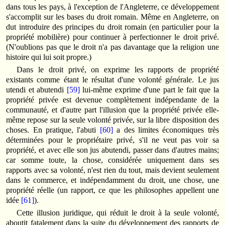
dans tous les pays, à l'exception de l'Angleterre, ce développement
s'accomplit sur les bases du droit romain. Même en Angleterre, on
dut introduire des principes du droit romain (en particulier pour la
propriété mobilière) pour continuer à perfectionner le droit privé.
(N'oublions pas que le droit n'a pas davantage que la religion une
histoire qui lui soit propre.)
Dans le droit privé, on exprime les rapports de propriété
existants comme étant le résultat d'une volonté générale. Le jus
utendi et abutendi
[59]
lui-même exprime d'une part le fait que la
propriété privée est devenue complètement indépendante de la
communauté, et d'autre part l'illusion que la propriété privée elle-
même repose sur la seule volonté privée, sur la libre disposition des
choses. En pratique, l'abuti
[60]
a des limites économiques très
déterminées pour le propriétaire privé, s'il ne veut pas voir sa
propriété, et avec elle son jus abutendi, passer dans d'autres mains;
car somme toute, la chose, considérée uniquement dans ses
rapports avec sa volonté, n'est rien du tout, mais devient seulement
dans le commerce, et indépendamment du droit, une chose, une
propriété réelle (un rapport, ce que les philosophes appellent une
idée
[61]
).
Cette illusion juridique, qui réduit le droit à la seule volonté,
aboutit fatalement dans la suite du développement des rapports de