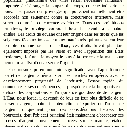
population grandissante des villes rendit nécessaire l'industrie,
importée de l'étranger la plupart du temps, et cette industrie ne
pouvait se passer des privilèges qui pouvaient naturellement être
accordés non seulement contre la concurrence intérieure, mais
surtout contre la concurrence extérieure. Dans ces prohibitions
primitives, le privilège corporatif local fut étendu à la nation
entière. Les droits de douane ont leur origine dans les droits que les
seigneurs féodaux imposaient aux marchands qui traversaient leur
territoire comme rachat du pillage; ces droits furent plus tard
également imposés par les villes et, avec l'apparition des États
modernes, ils furent le moyen le plus à la portée de la main pour
permettre au fisc d'encaisser de l'argent.
Ces mesures prirent une autre signification avec l'apparition de
l'or et de l'argent américains sur les marchés européens, avec le
développement progressif de l'industrie, l'essor rapide du
commerce et ses conséquences, la prospérité de la bourgeoisie en
dehors des corporations et l'importance grandissante de l'argent.
L'État, pour lequel il devenait de jour en jour plus difficile de se
passer d'argent, maintint l'interdiction d'exporter de l'or et de
l'argent, uniquement pour des considérations fiscales; les
bourgeois, dont l'objectif principal était maintenant d'accaparer ces
masses d'argent nouvellement lancées sur le marché, étaient
pleinement satisfaits; les privilèges existants devinrent une source