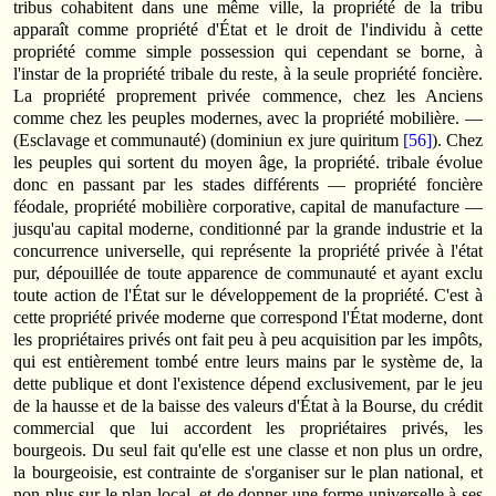
tribus cohabitent dans une même ville, la propriété de la tribu
apparaît comme propriété d'État et le droit de l'individu à cette
propriété comme simple possession qui cependant se borne, à
l'instar de la propriété tribale du reste, à la seule propriété foncière.
La propriété proprement privée commence, chez les Anciens
comme chez les peuples modernes, avec la propriété mobilière. —
(Esclavage et communauté) (dominiun ex jure quiritum
[56]
). Chez
les peuples qui sortent du moyen âge, la propriété. tribale évolue
donc en passant par les stades différents — propriété foncière
féodale, propriété mobilière corporative, capital de manufacture —
jusqu'au capital moderne, conditionné par la grande industrie et la
concurrence universelle, qui représente la propriété privée à l'état
pur, dépouillée de toute apparence de communauté et ayant exclu
toute action de l'État sur le développement de la propriété. C'est à
cette propriété privée moderne que correspond l'État moderne, dont
les propriétaires privés ont fait peu à peu acquisition par les impôts,
qui est entièrement tombé entre leurs mains par le système de, la
dette publique et dont l'existence dépend exclusivement, par le jeu
de la hausse et de la baisse des valeurs d'État à la Bourse, du crédit
commercial que lui accordent les propriétaires privés, les
bourgeois. Du seul fait qu'elle est une classe et non plus un ordre,
la bourgeoisie, est contrainte de s'organiser sur le plan national, et
non plus sur le plan local, et de donner une forme universelle à ses