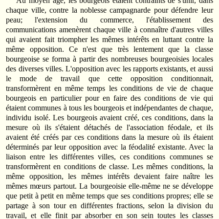
Au moyen âge, les bourgeois étaient contraints de s'unir, dans
chaque ville, contre la noblesse campagnarde pour défendre leur
peau; l'extension du commerce, l'établissement des
communications amenèrent chaque ville à connaître d'autres villes
qui avaient fait triompher les mêmes intérêts en luttant contre la
même opposition. Ce n'est que très lentement que la classe
bourgeoise se forma à partir des nombreuses bourgeoisies locales
des diverses villes. L'opposition avec les rapports existants, et aussi
le mode de travail que cette opposition conditionnait,
transformèrent en même temps les conditions de vie de chaque
bourgeois en particulier pour en faire des conditions de vie qui
étaient communes à tous les bourgeois et indépendantes de chaque,
individu isolé. Les bourgeois avaient créé, ces conditions, dans la
mesure où ils s'étaient détachés de l'association féodale, et ils
avaient été créés par ces conditions dans la mesure où ils étaient
déterminés par leur opposition avec la féodalité existante. Avec la
liaison entre les différentes villes, ces conditions communes se
transformèrent en conditions de classe. Les mêmes conditions, la
même opposition, les mêmes intérêts devaient faire naître les
mêmes mœurs partout. La bourgeoisie elle-même ne se développe
que petit à petit en même temps que ses conditions propres; elle se
partage à son tour en différentes fractions, selon la division du
travail, et elle finit par absorber en son sein toutes les classes