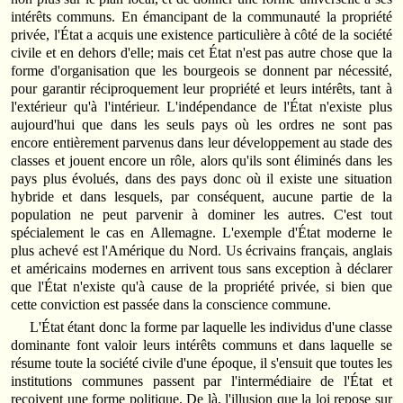
intérêts communs. En émancipant de la communauté la propriété
privée, l'État a acquis une existence particulière à côté de la société
civile et en dehors d'elle; mais cet État n'est pas autre chose que la
forme d'organisation que les bourgeois se donnent par nécessité,
pour garantir réciproquement leur propriété et leurs intérêts, tant à
l'extérieur qu'à l'intérieur. L'indépendance de l'État n'existe plus
aujourd'hui que dans les seuls pays où les ordres ne sont pas
encore entièrement parvenus dans leur développement au stade des
classes et jouent encore un rôle, alors qu'ils sont éliminés dans les
pays plus évolués, dans des pays donc où il existe une situation
hybride et dans lesquels, par conséquent, aucune partie de la
population ne peut parvenir à dominer les autres. C'est tout
spécialement le cas en Allemagne. L'exemple d'État moderne le
plus achevé est l'Amérique du Nord. Us écrivains français, anglais
et américains modernes en arrivent tous sans exception à déclarer
que l'État n'existe qu'à cause de la propriété privée, si bien que
cette conviction est passée dans la conscience commune.
L'État étant donc la forme par laquelle les individus d'une classe
dominante font valoir leurs intérêts communs et dans laquelle se
résume toute la société civile d'une époque, il s'ensuit que toutes les
institutions communes passent par l'intermédiaire de l'État et
reçoivent une forme politique. De là, l'illusion que la loi repose sur