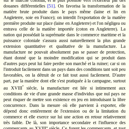
sur le marché colonial, et le plus possible vers l'extérieur par des
douanes différentielles
[51]
. On favorisa la transformation de la
matière brute produite dans le pays même (laine et lin en
Angleterre, soie en France); on interdit l'exportation de la matière
première produite sur place (laine en Angleterre) et l'on négligea ou
entrava celle de la matière importée (coton en Angleterre). La
nation qui possédait la suprématie dans le commerce maritime et la
puissance coloniale s'assura aussi naturellement la plus grande
extension quantitative et qualitative de la manufacture. La
manufacture ne pouvait absolument pas se passer de protection,
étant donné que la moindre modification qui se produit dans
d'autres pays peut lui faire perdre son marché et la ruiner; car si on
l'introduit facilement dans un pays dans des conditions tant soit peu
favorables, on la détruit de ce fait tout aussi facilement. D'autre
part, par la manière dont elle s'est pratiquée à la campagne, surtout
°
au XVIII
siècle, la manufacture est liée si intimement aux
conditions de vie d'une grande masse d'individus que nul pays ne
peut risquer de mettre son existence en jeu en introduisant la libre
concurrence. Dans la mesure où elle parvient à exporter, elle
dépend donc entièrement de l'extension ou de la limitation du
commerce et elle exerce sur lui une action en retour relativement
très faible. De là, son importance secondaire et l'influence des
commerçants au XVIII° siècle. Ce furent les commerçants, et tout