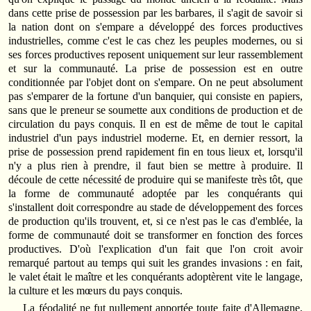
dans cette prise de possession par les barbares, il s'agit de savoir si
la nation dont on s'empare a développé des forces productives
industrielles, comme c'est le cas chez les peuples modernes, ou si
ses forces productives reposent uniquement sur leur rassemblement
et sur la communauté. La prise de possession est en outre
conditionnée par l'objet dont on s'empare. On ne peut absolument
pas s'emparer de la fortune d'un banquier, qui consiste en papiers,
sans que le preneur se soumette aux conditions de production et de
circulation du pays conquis. Il en est de même de tout le capital
industriel d'un pays industriel moderne. Et, en dernier ressort, la
prise de possession prend rapidement fin en tous lieux et, lorsqu'il
n'y a plus rien à prendre, il faut bien se mettre à produire. Il
découle de cette nécessité de produire qui se manifeste très tôt, que
la forme de communauté adoptée par les conquérants qui
s'installent doit correspondre au stade de développement des forces
de production qu'ils trouvent, et, si ce n'est pas le cas d'emblée, la
forme de communauté doit se transformer en fonction des forces
productives. D'où l'explication d'un fait que l'on croit avoir
remarqué partout au temps qui suit les grandes invasions : en fait,
le valet était le maître et les conquérants adoptèrent vite le langage,
la culture et les mœurs du pays conquis.
La féodalité ne fut nullement apportée toute faite d'Allemagne,