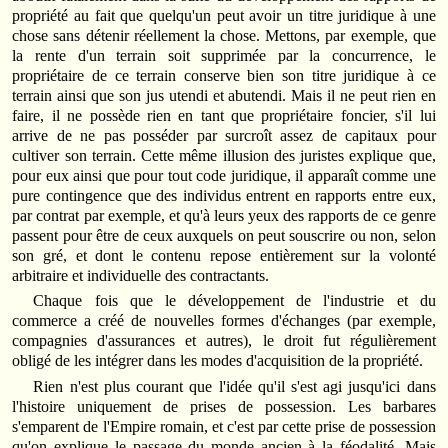
propriété au fait que quelqu'un peut avoir un titre juridique à une
chose sans détenir réellement la chose. Mettons, par exemple, que
la rente d'un terrain soit supprimée par la concurrence, le
propriétaire de ce terrain conserve bien son titre juridique à ce
terrain ainsi que son jus utendi et abutendi. Mais il ne peut rien en
faire, il ne possède rien en tant que propriétaire foncier, s'il lui
arrive de ne pas posséder par surcroît assez de capitaux pour
cultiver son terrain. Cette même illusion des juristes explique que,
pour eux ainsi que pour tout code juridique, il apparaît comme une
pure contingence que des individus entrent en rapports entre eux,
par contrat par exemple, et qu'à leurs yeux des rapports de ce genre
passent pour être de ceux auxquels on peut souscrire ou non, selon
son gré, et dont le contenu repose entièrement sur la volonté
arbitraire et individuelle des contractants.
Chaque fois que le développement de l'industrie et du
commerce a créé de nouvelles formes d'échanges (par exemple,
compagnies d'assurances et autres), le droit fut régulièrement
obligé de les intégrer dans les modes d'acquisition de la propriété.
Rien n'est plus courant que l'idée qu'il s'est agi jusqu'ici dans
l'histoire uniquement de prises de possession. Les barbares
s'emparent de l'Empire romain, et c'est par cette prise de possession
qu'on explique le passage du monde ancien à la féodalité. Mais