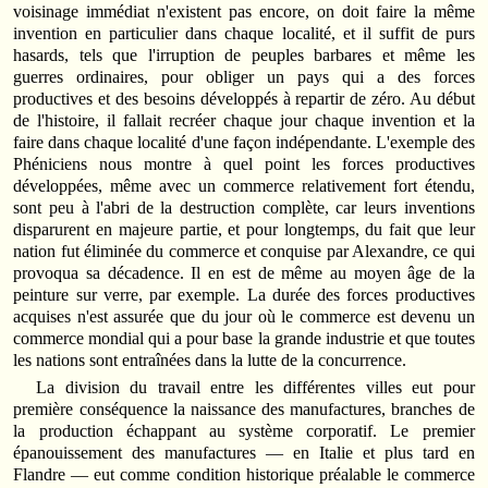
voisinage immédiat n'existent pas encore, on doit faire la même
invention en particulier dans chaque localité, et il suffit de purs
hasards, tels que l'irruption de peuples barbares et même les
guerres ordinaires, pour obliger un pays qui a des forces
productives et des besoins développés à repartir de zéro. Au début
de l'histoire, il fallait recréer chaque jour chaque invention et la
faire dans chaque localité d'une façon indépendante. L'exemple des
Phéniciens nous montre à quel point les forces productives
développées, même avec un commerce relativement fort étendu,
sont peu à l'abri de la destruction complète, car leurs inventions
disparurent en majeure partie, et pour longtemps, du fait que leur
nation fut éliminée du commerce et conquise par Alexandre, ce qui
provoqua sa décadence. Il en est de même au moyen âge de la
peinture sur verre, par exemple. La durée des forces productives
acquises n'est assurée que du jour où le commerce est devenu un
commerce mondial qui a pour base la grande industrie et que toutes
les nations sont entraînées dans la lutte de la concurrence.
La division du travail entre les différentes villes eut pour
première conséquence la naissance des manufactures, branches de
la production échappant au système corporatif. Le premier
épanouissement des manufactures — en Italie et plus tard en
Flandre — eut comme condition historique préalable le commerce