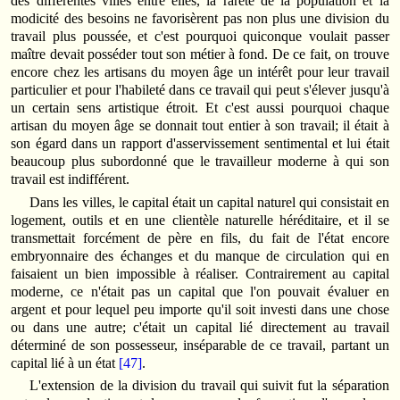
des différentes villes entre elles, la rareté de la population et la
modicité des besoins ne favorisèrent pas non plus une division du
travail plus poussée, et c'est pourquoi quiconque voulait passer
maître devait posséder tout son métier à fond. De ce fait, on trouve
encore chez les artisans du moyen âge un intérêt pour leur travail
particulier et pour l'habileté dans ce travail qui peut s'élever jusqu'à
un certain sens artistique étroit. Et c'est aussi pourquoi chaque
artisan du moyen âge se donnait tout entier à son travail; il était à
son égard dans un rapport d'asservissement sentimental et lui était
beaucoup plus subordonné que le travailleur moderne à qui son
travail est indifférent.
Dans les villes, le capital était un capital naturel qui consistait en
logement, outils et en une clientèle naturelle héréditaire, et il se
transmettait forcément de père en fils, du fait de l'état encore
embryonnaire des échanges et du manque de circulation qui en
faisaient un bien impossible à réaliser. Contrairement au capital
moderne, ce n'était pas un capital que l'on pouvait évaluer en
argent et pour lequel peu importe qu'il soit investi dans une chose
ou dans une autre; c'était un capital lié directement au travail
déterminé de son possesseur, inséparable de ce travail, partant un
capital lié à un état
[47]
.
L'extension de la division du travail qui suivit fut la séparation