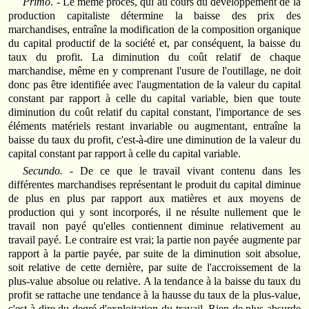
Primo
. - Le même procès, qui au cours du développement de la
production capitaliste détermine la baisse des prix des
marchandises, entraîne la modification de la composition organique
du capital productif de la société et, par conséquent, la baisse du
taux du profit. La diminution du coût relatif de chaque
marchandise, même en y comprenant l'usure de l'outillage, ne doit
donc pas être identifiée avec l'augmentation de la valeur du capital
constant par rapport à celle du capital variable, bien que toute
diminution du coût relatif du capital constant, l'importance de ses
éléments matériels restant invariable ou augmentant, entraîne la
baisse du taux du profit, c'est-à-dire une diminution de la valeur du
capital constant par rapport à celle du capital variable.
Secundo. -
De ce que le travail vivant contenu dans les
différentes marchandises représentant le produit du capital diminue
de plus en plus par rapport aux matières et aux moyens de
production qui y sont incorporés, il ne résulte nullement que le
travail non payé qu'elles contiennent diminue relativement au
travail payé. Le contraire est vrai; la partie non payée augmente par
rapport à la partie payée, par suite de la diminution soit absolue,
soit relative de cette dernière, par suite de l'accroissement de la
plus-value absolue ou relative. A la tendance à la baisse du taux du
profit se rattache une tendance à la hausse du taux de la plus-value,
c'est à-dire du degré d'exploitation du travail. Rien de plus absurde