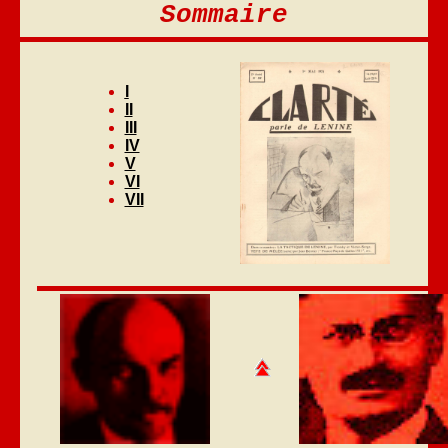
Sommaire
I
II
III
IV
V
VI
VII