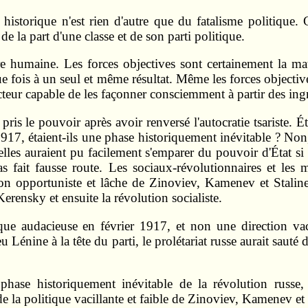
é historique n'est rien d'autre que du fatalisme politique
e la part d'une classe et de son parti politique.
oire humaine. Les forces objectives sont certainement la ma
ue fois à un seul et même résultat. Même les forces objecti
acteur capable de les façonner consciemment à partir des ingr
pris le pouvoir après avoir renversé l'autocratie tsariste. 
17, étaient-ils une phase historiquement inévitable ? Non, 
elles auraient pu facilement s'emparer du pouvoir d'État si c
pas fait fausse route. Les sociaux-révolutionnaires et les
ection opportuniste et lâche de Zinoviev, Kamenev et Stalin
erensky et ensuite la révolution socialiste.
que audacieuse en février 1917, et non une direction vaci
u Lénine à la tête du parti, le prolétariat russe aurait sau
hase historiquement inévitable de la révolution russe, e
e la politique vacillante et faible de Zinoviev, Kamenev et 