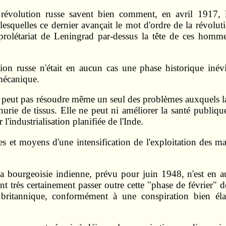
a révolution russe savent bien comment, en avril 1917, 
squelles ce dernier avançait le mot d'ordre de la révolutio
 prolétariat de Leningrad par-dessus la tête de ces hommes
ion russe n'était en aucun cas une phase historique inévit
mécanique.
 peut pas résoudre même un seul des problèmes auxquels la 
nurie de tissus. Elle ne peut ni améliorer la santé publiqu
l'industrialisation planifiée de l'Inde.
ies et moyens d'une intensification de l'exploitation des ma
la bourgeoisie indienne, prévu pour juin 1948, n'est en a
t très certainement passer outre cette "phase de février" d
 britannique, conformément à une conspiration bien élab