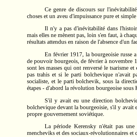
Ce genre de discours sur l'inévitabilit
choses et un aveu d'impuissance pure et simple d
Il n'y a pas d'inévitabilité dans l'hist
mais elles ne mènent pas, loin s'en faut, à chaq
résultats attendus en raison de l'absence d'un f
En février 1917, la bourgeoisie russe a 
de pouvoir bourgeois, de février à novembre 19
sont les masses qui ont renversé le tsarisme et 
pas trahis et si le parti bolchevique n'avait 
socialiste, et le parti bolchevik, sous la dir
étapes - d'abord la révolution bourgeoise sous K
S'il y avait eu une direction bolchevi
bolchevique devant la bourgeoisie, s'il y avait e
propre gouvernement soviétique.
La période Kerensky n'était pas une p
mencheviks et des sociaux-révolutionnaires et d