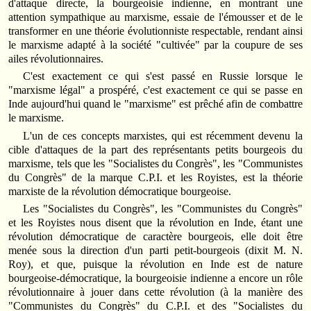
d'attaque directe, la bourgeoisie indienne, en montrant une
attention sympathique au marxisme, essaie de l'émousser et de le
transformer en une théorie évolutionniste respectable, rendant ainsi
le marxisme adapté à la société "cultivée" par la coupure de ses
ailes révolutionnaires.
C'est exactement ce qui s'est passé en Russie lorsque le
"marxisme légal" a prospéré, c'est exactement ce qui se passe en
Inde aujourd'hui quand le "marxisme" est prêché afin de combattre
le marxisme.
L'un de ces concepts marxistes, qui est récemment devenu la
cible d'attaques de la part des représentants petits bourgeois du
marxisme, tels que les "Socialistes du Congrès", les "Communistes
du Congrès" de la marque C.P.I. et les Royistes, est la théorie
marxiste de la révolution démocratique bourgeoise.
Les "Socialistes du Congrès", les "Communistes du Congrès"
et les Royistes nous disent que la révolution en Inde, étant une
révolution démocratique de caractère bourgeois, elle doit être
menée sous la direction d'un parti petit-bourgeois (dixit M. N.
Roy), et que, puisque la révolution en Inde est de nature
bourgeoise-démocratique, la bourgeoisie indienne a encore un rôle
révolutionnaire à jouer dans cette révolution (à la manière des
"Communistes du Congrès" du C.P.I. et des "Socialistes du