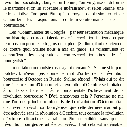
révolution socialiste, alors, selon Lénine, "on vulgarise et déforme
le marxisme et on lui substitue le libéralisme", et selon Staline, une
telle tentative "ne peut être qu'un moyen de dissimuler et de
camoufler les aspirations contre-révolutionnaires de la
bourgeoisie."
Les "Communistes du Congrès", par leur estimation mécanique
non historique et non dialectique de la révolution indienne et par
leur passion pour les "slogans de papier" (Staline), font exactement
ce contre quoi Staline nous a mis en garde. Ils "dissimulent et
camouflent les aspirations contre-révolutionnaires de la
bourgeoisie".
Un certain communiste russe ayant demandé à Staline si le parti
bolchevik n'avait pas donné le mot d'ordre de la révolution
bourgeoise d'Octobre en Russie, Staline répond : "Mais qui t'a dit
que l'insurrection d'Octobre et la révolution d'Octobre se limitaient
à, ou faisaient de leur tâche fondamentale l'achèvement de la
révolution bourgeoise ? D'où tenez-vous cela ? Personne ne nie
que l'un des principaux objectifs de la révolution d'Octobre était
d'achever la révolution bourgeoise, que cette dernière n'aurait pu
être achevée sans la révolution d'Octobre, tout comme la révolution
d'Octobre elle-même n'aurait pu être consolidée sans que la
révolution bourgeoise ait été achevée... Tout cela est indéniable.