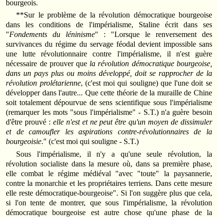
bourgeois.
**Sur le problème de la révolution démocratique bourgeoise
dans les conditions de l'impérialisme, Staline écrit dans ses
"
Fondements du léninisme
" : "Lorsque le renversement des
survivances du régime du servage féodal devient impossible sans
une lutte révolutionnaire contre l'impérialisme, il n'est guère
nécessaire de prouver que
la révolution démocratique bourgeoise,
dans un pays plus ou moins développé, doit se rapprocher de la
révolution prolétarienne
, (c'est moi qui souligne) que l'une doit se
développer dans l'autre... Que cette théorie de la muraille de Chine
soit totalement dépourvue de sens scientifique sous l'impérialisme
(remarquer les mots "sous l'impérialisme" - S.T.) n'a guère besoin
d'être prouvé :
elle n'est et ne peut être qu'un moyen de dissimuler
et de camoufler les aspirations contre-révolutionnaires de la
bourgeoisie
." (c'est moi qui souligne - S.T.)
Sous l'impérialisme, il n'y a qu'une seule révolution, la
révolution socialiste dans la mesure où, dans sa première phase,
elle combat le régime médiéval "avec "toute" la paysannerie,
contre la monarchie et les propriétaires terriens. Dans cette mesure
elle reste démocratique-bourgeoise". Si l'on suggère plus que cela,
si l'on tente de montrer, que sous l'impérialisme, la révolution
démocratique bourgeoise est autre chose qu'une phase de la