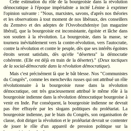
Cette estimation du rôle de la bourgeoisie dans la révolution
démocratique à l'époque impérialiste a incité Lénine à exprimer
l'opinion suivante : "Nous, marxistes, savons, d'après nos théories
et les observations à tout moment de nos libéraux, des conseillers
du Zemstvo et des adeptes de l'Osvobozhdeniye [un magazine
libéral], que la bourgeoisie est inconsistante, égoïste et lâche dans
son soutien à la révolution. La bourgeoisie, dans la masse, se
tournera inévitablement vers la contre-révolution, vers l'autocratie,
contre la révolution et contre le peuple, dès que ses intérêts égoïstes
étroits seront satisfaits, dès qu'elle "désertera" la démocratie
cohérente. (Elle est déjà en train de la déserter)." (
Deux tactiques
de la social-démocratie dans la révolution démocratique
).
Mais c'est précisément là que le bât blesse. Nos "Communistes
du Congrès", comme les mencheviks russes qui ont attribué un rôle
révolutionnaire à la bourgeoisie russe dans la révolution
démocratique, ont très gracieusement attribué le même rôle à la
bourgeoisie indienne dans la révolution démocratique bourgeoise à
venir en Inde. Par conséquent, la bourgeoisie indienne ne devrait
pas être effrayée par les slogans politiques du prolétariat. La
bourgeoisie indienne, par le biais du Congrès, son organisation de
classe, doit diriger la révolution et le prolétariat devrait se contenter
de jouer le rôle d'un appareil de pression politique sur la