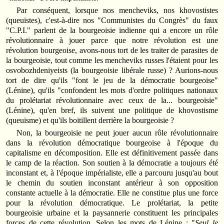
Par conséquent, lorsque nos mencheviks, nos khovostistes
(queuistes), c'est-à-dire nos "Communistes du Congrès" du faux
"C.P.I." parlent de la bourgeoisie indienne qui a encore un rôle
révolutionnaire à jouer parce que notre révolution est une
révolution bourgeoise, avons-nous tort de les traiter de parasites de
la bourgeoisie, tout comme les mencheviks russes l'étaient pour les
osvobozhdeniyeists (la bourgeoisie libérale russe) ? Aurions-nous
tort de dire qu'ils "font le jeu de la démocratie bourgeoise"
(Lénine), qu'ils "confondent les mots d'ordre politiques nationaux
du prolétariat révolutionnaire avec ceux de la... bourgeoisie"
(Lénine), qu'en bref, ils suivent une politique de khovostisme
(queuisme) et qu'ils boitillent derrière la bourgeoisie ?
Non, la bourgeoisie ne peut jouer aucun rôle révolutionnaire
dans la révolution démocratique bourgeoise à l'époque du
capitalisme en décomposition. Elle est définitivement passée dans
le camp de la réaction. Son soutien à la démocratie a toujours été
inconstant et, à l'époque impérialiste, elle a parcouru jusqu'au bout
le chemin du soutien inconstant antérieur à son opposition
constante actuelle à la démocratie. Elle ne constitue plus une force
pour la révolution démocratique. Le prolétariat, la petite
bourgeoisie urbaine et la paysannerie constituent les principales
forces de cette révolution. Selon les mots de Lénine : "
Seul le