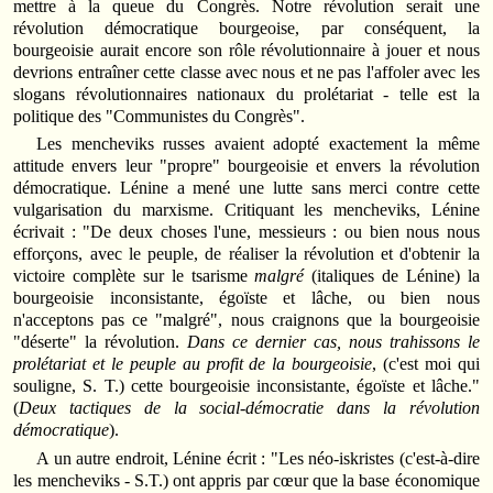
mettre à la queue du Congrès. Notre révolution serait une
révolution démocratique bourgeoise, par conséquent, la
bourgeoisie aurait encore son rôle révolutionnaire à jouer et nous
devrions entraîner cette classe avec nous et ne pas l'affoler avec les
slogans révolutionnaires nationaux du prolétariat - telle est la
politique des "Communistes du Congrès".
Les mencheviks russes avaient adopté exactement la même
attitude envers leur "propre" bourgeoisie et envers la révolution
démocratique. Lénine a mené une lutte sans merci contre cette
vulgarisation du marxisme. Critiquant les mencheviks, Lénine
écrivait : "De deux choses l'une, messieurs : ou bien nous nous
efforçons, avec le peuple, de réaliser la révolution et d'obtenir la
victoire complète sur le tsarisme
malgré
(italiques de Lénine) la
bourgeoisie inconsistante, égoïste et lâche, ou bien nous
n'acceptons pas ce "malgré", nous craignons que la bourgeoisie
"déserte" la révolution.
Dans ce dernier cas, nous trahissons le
prolétariat et le peuple au profit de la bourgeoisie
, (c'est moi qui
souligne, S. T.) cette bourgeoisie inconsistante, égoïste et lâche."
(
Deux tactiques de la social-démocratie dans la révolution
démocratique
).
A un autre endroit, Lénine écrit : "Les néo-iskristes (c'est-à-dire
les mencheviks - S.T.) ont appris par cœur que la base économique