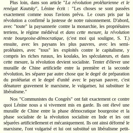
Plus loin, dans son article "
La révolution prolétarienne et le
renégat Kautsky
", Lénine écrit : "Les choses se sont passées
exactement comme nous l'avions prévu. Le cours pris par la
révolution a confirmé la justesse de notre raisonnement. D'abord,
avec "toute" la paysannerie contre la monarchie, les propriétaires
terriens, le régime médiéval et
dans cette mesure, la révolution
reste bourgeoise-démocratique
, (c'est moi qui souligne, S. T.)
ensuite, avec les paysans les plus pauvres, avec les semi-
prolétaires, avec "tous" les exploités contre le capitalisme, y
compris les riches ruraux, les koulaks, les spéculateurs, et dans
cette mesure, la révolution devient socialiste. Tenter d'élever une
muraille de Chine artificielle entre la première et la seconde
révolution, les séparer par autre chose que le degré de préparation
du prolétariat et le degré d'unité avec le paysan pauvre, c'est
dénaturer gravement le marxisme, le vulgariser, lui substituer le
libéralisme."
Nos "Communistes du Congrès" ont fait exactement ce contre
quoi Lénine nous a si vivement mis en garde. Ils ont élevé une
muraille de Chine entre la phase démocratique bourgeoise et la
phase socialiste de la révolution socialiste en Inde et les ont
séparées artificiellement et mécaniquement. Ils ont ainsi déformé le
marxisme, l'ont vulgarisé et lui ont substitué un libéralisme petit-