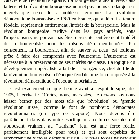
caractère de l'économie agraire. La bourgeoisie a des intérêts dans
la terre et la révolution bourgeoise ne met pas moins en danger ses
intérêts que ceux de la noblesse terrienne. La révolution
démocratique bourgeoise de 1789 en France, qui a détruit la tenure
féodale, représentait entièrement l'intérêt de la bourgeoisie. Mais la
révolution bourgeoise tardive dans les pays arriérés, sous
l'impérialisme, ne pouvait pas être représenter entièrement l'intérêt
de la bourgeoisie pour les raisons déjà mentionnées. Par
conséquent, la bourgeoisie, afin de sauver sa peau, est toujours
prête à faire des compromis avec l'autocratie. L'autocratie est
nécessaire à la préservation de ses intérêts de classe. La logique du
développement impérialiste a fait de la bourgeoisie, chef de file de
la révolution bourgeoise à l'époque féodale, une force opposée à la
révolution démocratique à l'époque impérialiste.
C'est exactement ce que Lénine avait à l'esprit lorsque, dès
1905, il écrivait : "Certes, nous, marxistes, ne devons pas nous
laisser berner par des mots tels que 'révolution' ou 'grande
révolution russe', comme le font de nombreux démocrates
révolutionnaires (du type de Gapone). Nous devons être
parfaitement clairs dans notre esprit quant aux forces sociales qui
s'opposent vraiment au "tsarisme" (qui est une force réelle,
parfaitement intelligible pour tous) et qui sont capables de
remporter une victoire décisive sur lui.
De telles forces ne peuvent