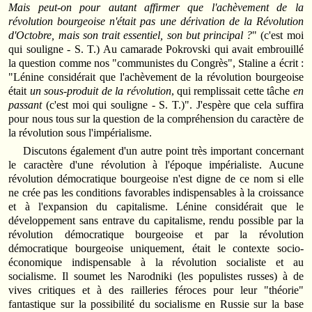
Mais peut-on pour autant affirmer que l'achèvement de la
révolution bourgeoise n'était pas une dérivation de la Révolution
d'Octobre, mais son trait essentiel, son but principal ?
" (c'est moi
qui souligne - S. T.) Au camarade Pokrovski qui avait embrouillé
la question comme nos "communistes du Congrès", Staline a écrit :
"Lénine considérait que l'achèvement de la révolution bourgeoise
était
un sous-produit de la révolution
, qui remplissait cette tâche
en
passant
(c'est moi qui souligne - S. T.)". J'espère que cela suffira
pour nous tous sur la question de la compréhension du caractère de
la révolution sous l'impérialisme.
Discutons également d'un autre point très important concernant
le caractère d'une révolution à l'époque impérialiste. Aucune
révolution démocratique bourgeoise n'est digne de ce nom si elle
ne crée pas les conditions favorables indispensables à la croissance
et à l'expansion du capitalisme. Lénine considérait que le
développement sans entrave du capitalisme, rendu possible par la
révolution démocratique bourgeoise et par la révolution
démocratique bourgeoise uniquement, était le contexte socio-
économique indispensable à la révolution socialiste et au
socialisme. Il soumet les Narodniki (les populistes russes) à de
vives critiques et à des railleries féroces pour leur "théorie"
fantastique sur la possibilité du socialisme en Russie sur la base