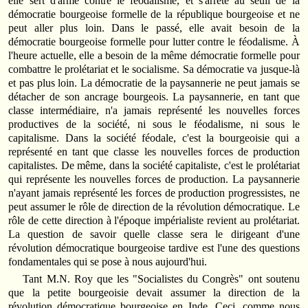
elle sert d'arme contre le féodalisme, et s'arrête au seuil de la
démocratie bourgeoise formelle de la république bourgeoise et ne
peut aller plus loin. Dans le passé, elle avait besoin de la
démocratie bourgeoise formelle pour lutter contre le féodalisme. À
l'heure actuelle, elle a besoin de la même démocratie formelle pour
combattre le prolétariat et le socialisme. Sa démocratie va jusque-là
et pas plus loin. La démocratie de la paysannerie ne peut jamais se
détacher de son ancrage bourgeois. La paysannerie, en tant que
classe intermédiaire, n'a jamais représenté les nouvelles forces
productives de la société, ni sous le féodalisme, ni sous le
capitalisme. Dans la société féodale, c'est la bourgeoisie qui a
représenté en tant que classe les nouvelles forces de production
capitalistes. De même, dans la société capitaliste, c'est le prolétariat
qui représente les nouvelles forces de production. La paysannerie
n'ayant jamais représenté les forces de production progressistes, ne
peut assumer le rôle de direction de la révolution démocratique. Le
rôle de cette direction à l'époque impérialiste revient au prolétariat.
La question de savoir quelle classe sera le dirigeant d'une
révolution démocratique bourgeoise tardive est l'une des questions
fondamentales qui se pose à nous aujourd'hui.
Tant M.N. Roy que les "Socialistes du Congrès" ont soutenu
que la petite bourgeoisie devait assumer la direction de la
révolution démocratique bourgeoise en Inde. Ceci, comme nous