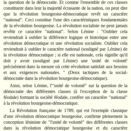
la question de la démocratie. Et comme l'ensemble de ces classes
constituent dans leur la majorité écrasante de la nation, on peut dire
que la révolution bourgeoise-démocratique revêt un caractère
"national". Ceci constitue l'une des caractéristiques fondamentales
de la révolution bourgeoise. La révolution socialiste ne peut jamais
revêtir ce caractère "national". Selon Lénine : "Oublier cela
reviendrait à oublier la différence logique et historique entre une
révolution démocratique et une révolution socialiste. Oublier cela
reviendrait à oublier le caractère national (souligné par Lénine) de
la révolution démocratique ; si elle est nationale, cela signifie qu'il
doit y avoir (souligné par Lénine) une 'unité de volonté'
précisément dans la mesure où cette révolution satisfait aux besoins
et aux exigences nationales. " (Deux tactiques de la social-
démocratie dans la révolution bourgeoise-démocratique).
Ainsi, selon Lénine, l'"unité de volonté" sur la question de la
démocratie des différentes classes (à l'exception de la classe
féodale) formant la société féodale, confère un caractère "national"
à la révolution bourgeoise-démocratique.
La Révolution française de 1789, qui est l'exemple classique
d'une révolution démocratique bourgeoise, confirme pleinement la
conception léniniste de "l'unité de volonté" des différentes classes
dans la révolution démocratique bourgeoise et du caractère